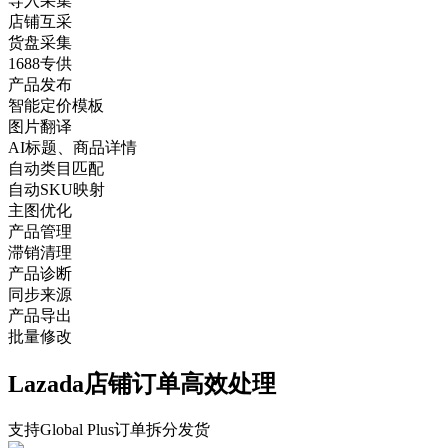
导入采集
店铺互采
货盘采集
1688专供
产品发布
智能定价模板
图片翻译
AI标题、商品详情
自动类目匹配
自动SKU映射
主图优化
产品管理
滞销清理
产品诊断
同步来源
产品导出
批量修改
Lazada店铺订单高效处理
支持Global Plus订单拆分发货