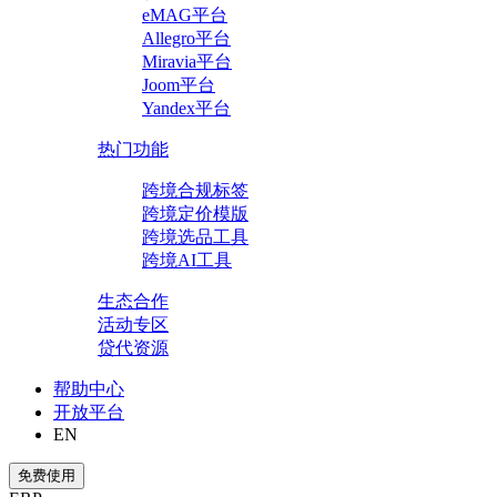
eMAG平台
Allegro平台
Miravia平台
Joom平台
Yandex平台
热门功能
跨境合规标签
跨境定价模版
跨境选品工具
跨境AI工具
生态合作
活动专区
贷代资源
帮助中心
开放平台
EN
免费使用