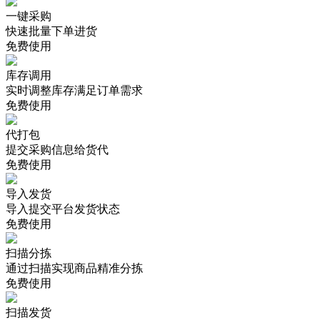
一键采购
快速批量下单进货
免费使用
库存调用
实时调整库存满足订单需求
免费使用
代打包
提交采购信息给货代
免费使用
导入发货
导入提交平台发货状态
免费使用
扫描分拣
通过扫描实现商品精准分拣
免费使用
扫描发货