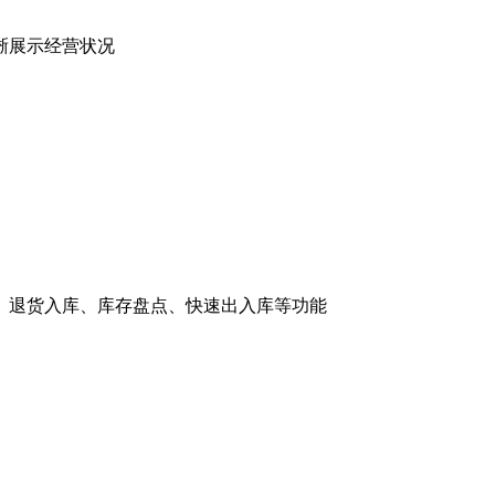
晰展示经营状况
、退货入库、库存盘点、快速出入库等功能