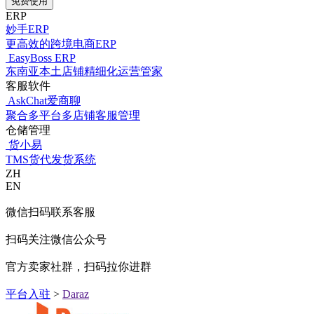
免费使用
ERP
妙手ERP
更高效的跨境电商ERP
EasyBoss ERP
东南亚本土店铺精细化运营管家
客服软件
AskChat爱商聊
聚合多平台多店铺客服管理
仓储管理
货小易
TMS货代发货系统
ZH
EN
微信扫码联系客服
扫码关注微信公众号
官方卖家社群，扫码拉你进群
平台入驻
>
Daraz