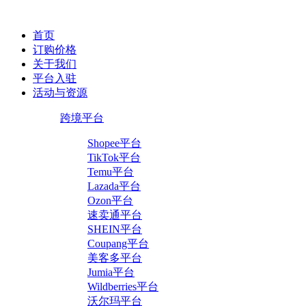
首页
订购价格
关于我们
平台入驻
活动与资源
跨境平台
Shopee平台
TikTok平台
Temu平台
Lazada平台
Ozon平台
速卖通平台
SHEIN平台
Coupang平台
美客多平台
Jumia平台
Wildberries平台
沃尔玛平台