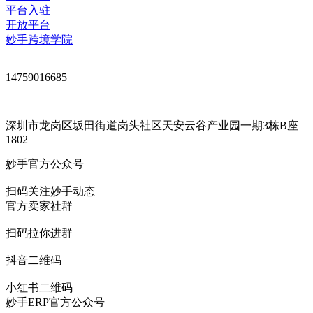
平台入驻
开放平台
妙手跨境学院
14759016685
深圳市龙岗区坂田街道岗头社区天安云谷产业园一期3栋B座
1802
妙手官方公众号
扫码关注妙手动态
官方卖家社群
扫码拉你进群
抖音二维码
小红书二维码
妙手ERP官方公众号