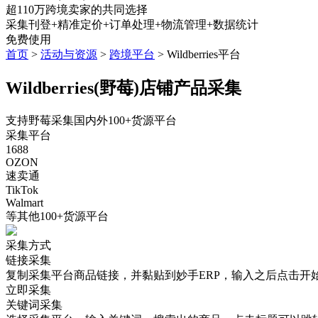
超110万跨境卖家的共同选择
采集刊登+精准定价+订单处理+物流管理+数据统计
免费使用
首页
>
活动与资源
>
跨境平台
>
Wildberries平台
Wildberries(野莓)店铺产品采集
支持野莓采集国内外100+货源平台
采集平台
1688
OZON
速卖通
TikTok
Walmart
等其他100+货源平台
采集方式
链接采集
复制采集平台商品链接，并黏贴到妙手ERP，输入之后点击开
立即采集
关键词采集