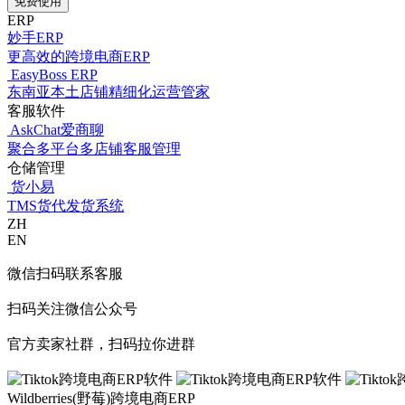
免费使用
ERP
妙手ERP
更高效的跨境电商ERP
EasyBoss ERP
东南亚本土店铺精细化运营管家
客服软件
AskChat爱商聊
聚合多平台多店铺客服管理
仓储管理
货小易
TMS货代发货系统
ZH
EN
微信扫码联系客服
扫码关注微信公众号
官方卖家社群，扫码拉你进群
Wildberries(野莓)跨境电商ERP