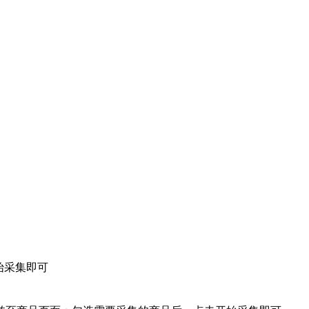
始采集即可