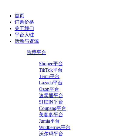
首页
订购价格
关于我们
平台入驻
活动与资源
跨境平台
Shopee平台
TikTok平台
Temu平台
Lazada平台
Ozon平台
速卖通平台
SHEIN平台
Coupang平台
美客多平台
Jumia平台
Wildberries平台
沃尔玛平台