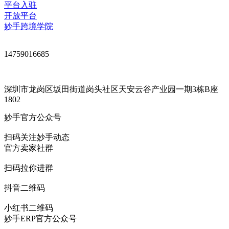
平台入驻
开放平台
妙手跨境学院
14759016685
深圳市龙岗区坂田街道岗头社区天安云谷产业园一期3栋B座
1802
妙手官方公众号
扫码关注妙手动态
官方卖家社群
扫码拉你进群
抖音二维码
小红书二维码
妙手ERP官方公众号