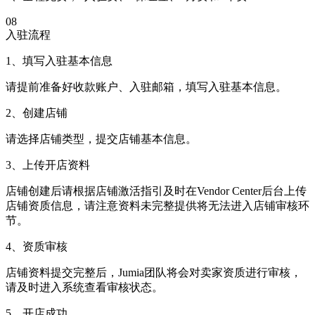
08
入驻流程
1
、
填写入驻基本信息
请提前准备好收款账户、入驻邮箱，填写入驻基本信息。
2
、
创建店铺
请选择店铺类型，提交店铺基本信息。
3
、
上传开店资料
店铺创建后请根据店铺激活指引及时在
Vendor Center后台上传
店铺资质信息，请注意资料未完整提供将无法进入店铺审核环
节。
4
、
资质审核
店铺资料提交完整后，
Jumia团队将会对卖家资质进行审核，
请及时进入系统查看审核状态。
5
、
开店成功