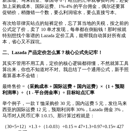
新加坡、马来西亚、泰国等 6 个站点的汇率就够费时间，还要
加上采购成本、国际运费、1%-4% 的平台佣金，偶尔还要算
促销价，稍微错一个数，要么利润缩水，要么直接亏本。
有次给菲律宾站点的短裤定价，忘了算当地的关税，按之前的
公式定了价，卖了
10 单才发现，每单都在倒贴钱！那时候就
特别想找个靠谱的 Lazada 定价工具，能帮我自动算好所有成
本，省心又不踩坑。
二、
Lazada 产品定价怎么算？核心公式先记牢！
其实不管用不用工具，定价的核心逻辑都得懂，不然就算工具
算出来，你也不知道对不对。我总结了一个通用公式，新手照
着算基本不会错：
最终售价
=
（采购成本
+ 国际运费 + 国内运费）×（1 + 预期
利润率）÷（1 - 平台佣金率）÷ 目标站点汇率
举个例子，一款
T 恤采购价 30 元，国内运费 5 元，发往马来
西亚的国际运费 12 元，预期利润率 30%，Lazada 佣金 3%，
马币对人民币汇率 1:0.15。那计算过程就是：
（
30+5+12）×1.3 ÷（1-0.03）÷0.15 ≈ 47×1.3÷0.97÷0.15≈ 427