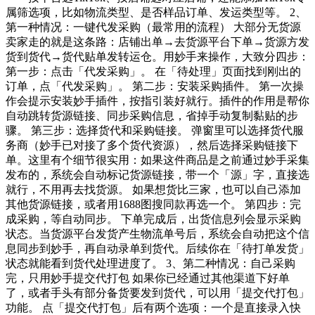
属筛选项，比如物流类型、是否样品订单、发运类型等。 2、
第一种情况：一键代发采购（最常用的流程） 大部分无货源
卖家走的就是这条路：店铺出单→去货源平台下单→货源方发
货到货代→货代贴单发转运仓。用妙手来操作，大致分四步：
第一步：点击「代发采购」。 在「待处理」页面找到刚出的
订单，点「代发采购」。 第二步：安装采购插件。 第一次操
作会提示安装妙手插件，按指引装好就行。插件的作用是帮你
自动跳转货源链接、同步采购信息，省掉手动复制黏贴的步
骤。 第三步：选择货代和采购链接。 弹窗里可以选择货代服
务商（妙手已对接了多个货代资源），然后选择采购链接下
单。这里有个细节很实用：如果这件商品是之前通过妙手采集
发布的，系统会自动标记货源链接，带一个「源」字，直接选
就行，不用再去找货源。 如果想货比三家，也可以自己添加
其他货源链接，或者用1688图搜同款再选一个。 第四步：完
成采购，等自动同步。 下单完成后，出货信息列会显示采购
状态。当货源平台发货产生物流单号后，系统会自动把这个信
息同步到妙手，再自动录单到货代。后续你在「待打单发货」
状态就能看到货代处理进度了。 3、第二种情况：自己采购
完，只用妙手提交代打包 如果你已经通过其他渠道下好单
了，或者手头有部分备货要发到货代，可以用「提交代打包」
功能。 点「提交代打包」后有两个选项：一个是直接录入快