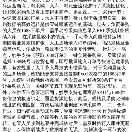
际运营痛点，对采购、入库、对账全流程进行了系统性优化，
让1688采购备货真正变得更简单、更高效。 一、采购环节：
快速获取1688订单，录入不再费时费力 对于备货型卖家，采
购数据的高效运转是供应链顺畅运作的基础。过去，负责采购
的人员在1688下单后，需手动将采购信息录入ERP系统以备后
续入库。 在采购量较小的情况下，手动录入尚能维持运转；
但随着业务规模扩张，人工逐项录入订单编号、商品规格及金
额等信息，便成为一项效率低下的重复性劳动。 针对这一痛
点，妙手支持【获取1688订单】一键创建采购单。 卖家仅需
选择1688账号与收货仓库，即可批量输入订单号快速创建采购
单，有效规避了人工录入导致的出错风险。 对于采购量庞大
的业务场景，该功能更支持直接复制Excel表格中的1688订单
号，系统即可自动解析数据。单次最高可解析500条订单号，
让采购录入这一关键环节真正实现化繁为简、高效流转。 此
外，在供应信息管理层面，妙手支持仓库商品SKU与1688供
货信息的极速绑定。覆盖货源链接、商品、规格及采购比例等
维度的精准匹配，方便后续快速创建1688采购单。 二、仓库
作业：扫码签收自动加库存，异常情况随时记录 作为供应链
流转的关键节点，仓库签收入库的效率直接影响整体库存周
转。仓管人员收到包裹并完成核对后，需及时执行入库并更新
库存，以保障后续库存数据精准无误。 为解决这一环节的效