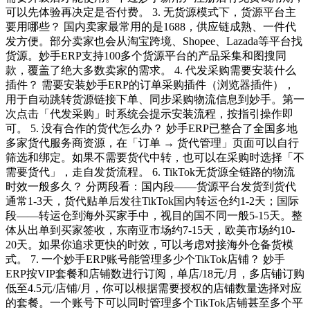
可以先体验再决定是否付费。 3. 无货源模式下，货源平台主
要用哪些？ 国内卖家最常用的是1688，供应链成熟、一件代
发方便。部分卖家也会从淘宝跨境、Shopee、Lazada等平台找
货源。妙手ERP支持100多个货源平台的产品采集和图搜同
款，覆盖了绝大多数卖家的需求。 4. 代发采购需要安装什么
插件？ 需要安装妙手ERP的订单采购插件（浏览器插件），
用于自动跳转货源链接下单、同步采购物流信息到妙手。第一
次点击「代发采购」时系统会提示安装流程，按指引操作即
可。 5. 没有合作的货代怎么办？ 妙手ERP已整合了全国多地
多家货代服务商资源，在「订单 → 货代管理」页面可以自行
筛选和绑定。如果不需要货代中转，也可以在采购时选择「不
需要货代」，走自发货流程。 6. TikTok无货源全链路的物流
时效一般多久？ 分两段看：国内段——货源平台发货到货代
通常1-3天，货代贴单后发往TikTok国内转运仓约1-2天；国际
段——转运仓到海外买家手中，视目的国不同一般5-15天。整
体从出单到买家签收，东南亚市场约7-15天，欧美市场约10-
20天。如果你追求更快的时效，可以考虑对接海外仓备货模
式。 7. 一个妙手ERP账号能管理多少个TikTok店铺？ 妙手
ERP按VIP套餐和店铺数进行订阅，单店/18元/月，多店铺订购
低至4.5元/店铺/月，你可以根据需要授权的店铺数量选择对应
的套餐。一个账号下可以同时管理多个TikTok店铺甚至多个平