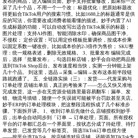
发布的商品，进入编辑页面。妙手支持批量修改，如果你一次
采了几十个品，不用一个一个改： 标题优化：把原始标题改
得更贴合TikTok用户的搜索习惯。比如1688上的标题通常是供
应的写法，你需要改成消费者能看懂的描述。妙手内置了AI
生成标题的功能，可以自动改写出适合TikTok展示的标题；
图片处理：支持AI作图、智能消除水印，确保商品图干净、
不侵权； 定价设置：可以用定价模板批量调价，按成本价乘
以固定系数一键改价。比如成本价的2-3倍作为售价； SKU整
理：统一规格表述，删除无效规格。 3、批量发布 编辑完成
后，选择「批量发布」，勾选目标店铺，妙手会自动把商品推
送到TikTok Shop后台。发布速度相当快，实测一分钟能上架
几十个品。 到这里，选品→采集→编辑→发布这条前半段链
路就跑通了。 五、全链路实操（三）：发货——代发采购与
订单处理 店铺出单后，真正的考验来了——怎么又快又准地
完成发货。这一步在无货源全链路里最容易翻车：漏单、发
错、物流号填错，随便一个失误就可能被平台罚款甚至关店。
妙手ERP的订单处理模块，把这整段流程拆成了几个标准步
骤。下面拆开讲。 1、收到订单后先做什么 店铺授权到妙手
后，出单会自动同步到「订单 → 订单处理」页面。所有授权
平台的订单都汇总在一个界面里，按状态分成了待处理、待打
单发货、已发货等几个标签页。 筛选TikTok订单也很方便
——按平台选TikTok、按店铺选对应店铺，还能添加TikTok专