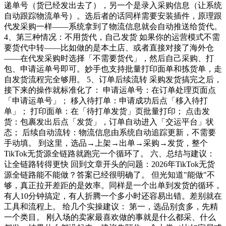
递单号（货已经发出去了），另一个是录入采购信息（让系统
自动跟踪物流单号）。选后者的话同样需要安装插件，原理跟
代发采购一样——系统拿到了物流信息就会自动推送给货代。
4、第三种情况：不用货代，自己发货 如果你的运营模式不需
要货代中转——比如做的是本土店、或者直接对接了海外仓
——在代发采购时选择「不需要货代」，然后自己采购、打
包、申请运单号即可。妙手也支持批量打印面单和拣货单，走
自发货流程完全够用。 5、订单后续流转 采购发货搞完之后，
接下来的操作就标准化了： 申请运单号：在订单处理页面点
「申请运单号」； 移入待打单：申请成功后点「移入待打
单」； 打印面单：在「待打单发货」页批量打印； 点击发
货：包裹发出后点「发货」，订单自动进入「交运平台」状
态； 后续自动流转：物流信息由系统自动追踪更新，不需要
手动填。 到这里，选品→上架→出单→采购→发货，整个
TikTok无货源全链路就跑完一个循环了。 六、总结与建议：
让全链路转得更快 回到文章开头的问题：2026年TikTok无货
源全链路能不能做？答案已经很明确了。 但光知道"能做"不
够，真正拉开差距的是效率。同样是一个出单到发货的循环，
有人10分钟搞定，有人折腾一个多小时还容易出错。差别就在
工具和流程上。 给几个实操建议： 第一，选品别贪多，先精
一个类目。 刚入场的卖家最喜欢做的事就是什么都采、什么