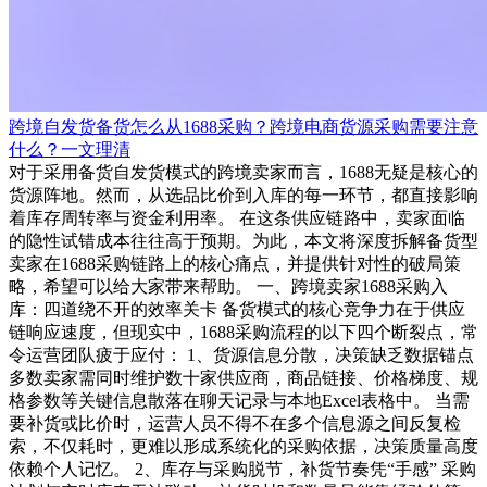
跨境自发货备货怎么从1688采购？跨境电商货源采购需要注意
什么？一文理清
对于采用备货自发货模式的跨境卖家而言，1688无疑是核心的
货源阵地。然而，从选品比价到入库的每一环节，都直接影响
着库存周转率与资金利用率。 在这条供应链路中，卖家面临
的隐性试错成本往往高于预期。为此，本文将深度拆解备货型
卖家在1688采购链路上的核心痛点，并提供针对性的破局策
略，希望可以给大家带来帮助。 一、跨境卖家1688采购入
库：四道绕不开的效率关卡 备货模式的核心竞争力在于供应
链响应速度，但现实中，1688采购流程的以下四个断裂点，常
令运营团队疲于应付： 1、货源信息分散，决策缺乏数据锚点
多数卖家需同时维护数十家供应商，商品链接、价格梯度、规
格参数等关键信息散落在聊天记录与本地Excel表格中。 当需
要补货或比价时，运营人员不得不在多个信息源之间反复检
索，不仅耗时，更难以形成系统化的采购依据，决策质量高度
依赖个人记忆。 2、库存与采购脱节，补货节奏凭“手感” 采购