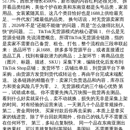
5173%，西班牙增长4500%，新市场的内容红利还很充沛。 拆
开看品类结构，美妆个护在欧美和东南亚都是头号品类，家居
用品、女装紧随其后。这几个类目恰好也是1688上供给最充
足、一件代发门槛最低的品类。 换句话说，对无货源卖家而
言，2026年不是"还能不能做"的问题，而是"怎么做得比别人
快"的问题。 二、TikTok无货源模式的核心逻辑 1、什么是无
货源全链路 先说清楚概念。所谓TikTok无货源全链路，指的
是卖家不需要自己备货、租仓、打包，整个流程由三段串联起
来： 选品环节：从1688、拼多多等货源平台，或者直接通过
选品工具，找到有爆款潜力的商品； 上架环节：将商品信息
（图片、标题、描述、SKU）采集下来，编辑优化后发布到
TikTok Shop店铺； 发货环节：店铺出单后，到货源平台下单
采购，由货源方发货到货代或转运仓，再由平台完成末端配
送。 这条链路的精髓在于：卖家只负责选品和内容，库存压
力和资金风险几乎为零。 2、无货源模式的三个核心优势 第
一，试错成本低。 你不需要先掏几万块囤一批货再去测品。
看到什么好卖就采什么，卖不动就换，损失的无非是采集上架
的时间。对有经验的运营来说，一天测几十个品是常规操作。
第二，资金周转快。 买家付款后你再去采购，本质上是拿买
家的钱进货。除了平台回款周期外，你自己的钱几乎不需要压
在任何环节。 第三，多站点复制快。 同一个品在东南亚测出
来效果好，可以直接复制到英国站、美国站，不需要重新备