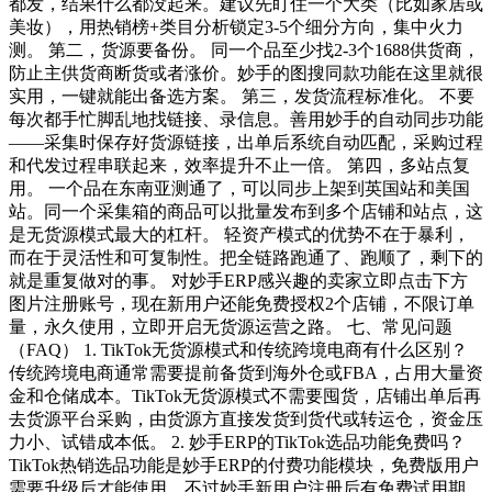
都发，结果什么都没起来。建议先盯住一个大类（比如家居或
美妆），用热销榜+类目分析锁定3-5个细分方向，集中火力
测。 第二，货源要备份。 同一个品至少找2-3个1688供货商，
防止主供货商断货或者涨价。妙手的图搜同款功能在这里就很
实用，一键就能出备选方案。 第三，发货流程标准化。 不要
每次都手忙脚乱地找链接、录信息。善用妙手的自动同步功能
——采集时保存好货源链接，出单后系统自动匹配，采购过程
和代发过程串联起来，效率提升不止一倍。 第四，多站点复
用。 一个品在东南亚测通了，可以同步上架到英国站和美国
站。同一个采集箱的商品可以批量发布到多个店铺和站点，这
是无货源模式最大的杠杆。 轻资产模式的优势不在于暴利，
而在于灵活性和可复制性。把全链路跑通了、跑顺了，剩下的
就是重复做对的事。 对妙手ERP感兴趣的卖家立即点击下方
图片注册账号，现在新用户还能免费授权2个店铺，不限订单
量，永久使用，立即开启无货源运营之路。 七、常见问题
（FAQ） 1. TikTok无货源模式和传统跨境电商有什么区别？
传统跨境电商通常需要提前备货到海外仓或FBA，占用大量资
金和仓储成本。TikTok无货源模式不需要囤货，店铺出单后再
去货源平台采购，由货源方直接发货到货代或转运仓，资金压
力小、试错成本低。 2. 妙手ERP的TikTok选品功能免费吗？
TikTok热销选品功能是妙手ERP的付费功能模块，免费版用户
需要升级后才能使用。不过妙手新用户注册后有免费试用期，