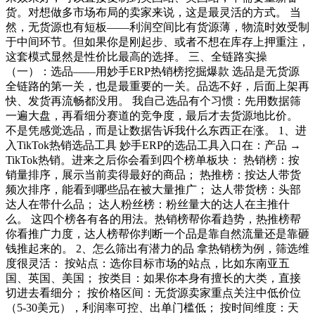
货。对想做多市场布局的卖家来说，这是最灵活的方式。 当
然，无货源也有短板——利润空间比有货源薄，物流时效受制
于中间环节。但如果你是刚起步、或者不想在库存上押重注，
这套模式显然是性价比最高的选择。 三、全链路实操
（一）：选品——用妙手ERP热销榜挖掘爆款 选品是无货源
全链路的第一关，也是最重要的一关。品选不好，后面上架再
快、发货再流畅都没用。 我自己选品有个习惯：先用数据筛
一遍大盘，再看细分赛道的竞争度，最后才去货源地比价。
不是凭感觉选品，而是让数据告诉我什么东西正在涨。 1、进
入TikTok热销选品工具 妙手ERP的选品工具入口在：产品 →
TikTok热销。进来之后你会看到四个榜单板块： 热销榜：按
销量排序，展示当前卖得最好的商品； 热推榜：按达人带货
频次排序，能看到哪些品在被大量推广； 达人带货榜：头部
达人在带什么品； 达人粉丝榜：粉丝量大的达人在主推什
么。 这四个榜各有各的用法。热销榜帮你看趋势，热推榜帮
你看推广力度，达人榜帮你判断一个品是靠自然流量还是靠砸
钱推起来的。 2、怎么筛出有潜力的品 拿热销榜为例，筛选维
度很灵活： 按站点：选你目标市场的站点，比如东南亚五
国、英国、美国； 按类目：如果你本身有擅长的大类，直接
切进去看细分； 按价格区间：无货源卖家重点关注中低价位
（5-30美元），利润率可控、出单门槛低； 按时间维度：天