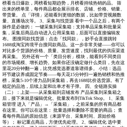
榜看当日爆款，周榜看短期趋势，月榜看持续热销的品。 筛
出来的榜单里，每件商品都会展示排名、店铺、价格、销量、
带货量。 点「详情」还能看到更细的数据，比如带货视频数
量、直播场次等。 3、采集与找货源 看中一个品之后，有两个
操作是必做的： 一键采集到采集箱：支持单品采集和批量采
集，采集后商品自动进入公用采集箱，后面可以直接编辑发
布。 图搜同款找货源：点击「找同款」，妙手会直接跳转
1688或淘宝跨境平台搜同款商品。这一步非常关键——你可以
对比多个货源的价格、质量、发货速度，找到最优的供应渠道
再采集。 另外还有一个「类目分析」模块，能看到不同类目
的市场规模、增长趋势。如果你还没确定做什么类目，先在这
里花20分钟翻一遍，比凭感觉选赛道靠谱得多。 小结：选品
环节建议养成固定节奏——每天花15分钟扫一遍热销榜和热推
榜，采集5-10个潜力品到采集箱，再去1688比价选货源。有了
稳定的品池，后续上架和出单才有子弹。 四、全链路实操
（二）：上架——从采集箱到店铺发布 产品采集到采集箱之
后，接下来就是编辑优化、批量发布到TikTok Shop。 1、采集
箱管理 进入「产品」→「采集箱」，之前采集的所有商品都
在这里。你可以在这里： 批量选择和删除不需要的商品； 查
看每件商品的原始信息（来源平台、采集时间、原始价格
等）； 标记重点商品，方便优先处理。 2、编辑优化 选中要