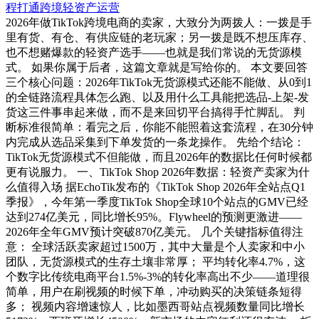
程打通跨境轻资产运营
2026年做TikTok跨境电商的卖家，大致分为两拨人：一拨是手
里有货、有仓、有供应链的老玩家；另一拨是既不想压库存、
也不想赌爆款的轻资产选手——也就是我们常说的无货源模
式。 如果你属于后者，这篇文章就是写给你的。 本文要回答
三个核心问题：2026年TikTok无货源模式还能不能做、从0到1
的全链路流程具体怎么跑、以及用什么工具能把选品-上架-发
货这三件事串起来做，而不是来回切平台搞得手忙脚乱。 判
断标准很简单：看完之后，你能不能照着这套流程，在30分钟
内完成从选品采集到下单发货的一条龙操作。 先给个结论：
TikTok无货源模式不但能做，而且2026年的数据比任何时候都
更有说服力。 一、TikTok Shop 2026年数据：轻资产卖家为什
么值得入场 据EchoTik发布的《TikTok Shop 2026年全站点Q1
季报》，今年第一季度TikTok Shop全球10个站点的GMV已经
达到274亿美元，同比增长95%。Flywheel的预测更激进——
2026年全年GMV预计突破870亿美元。 几个关键指标值得注
意： 全球活跃卖家超过1500万，其中大量是个人卖家和中小
团队，无货源模式的生存土壤非常厚； 平均转化率4.7%，这
个数字比传统电商平台1.5%-3%的转化率高出不少——道理很
简单，用户在刷视频的时候下单，冲动购买的决策链条短得
多； 视频内容增速惊人，比如墨西哥站点视频数量同比增长