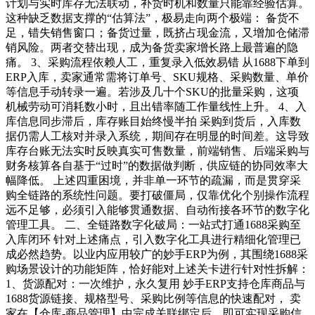
计划与实时库存无法联动，补货时机和数量只能靠经验估算。
这种缺乏数据支撑的“估算法”，极易走向两个极端： 备货不
足，错失销售窗口；备货过量，既挤占现金流，又增加仓储滞
销风险。两者交替出现，成为备货卖家增长路上最普遍的隐
痛。 3、采购流程依赖人工，重复录入低效易错 从1688下单到
ERP入库，卖家通常需将订单号、SKU规格、采购数量、单价
等信息手动转录一遍。若涉及几十个SKU的批量采购，这项
机械劳动可消耗数小时，且出错率随工作量线性上升。 4、入
库信息同步滞后，库存账目始终慢半拍 采购到货后，入库数
据仍需人工核对并录入系统，期间存在明显的时间差。这导致
库存台账无法实时反映真实可售数量，前端销售、后端采购与
财务核算各自基于“过时”的数据做判断，供应链的协同效率大
幅降低。 上述四重困境，并非单一环节的疏漏，而是贯穿采
购全链路的系统性问题。要打破僵局，仅靠优化个别操作流程
远不足够，必须引入能够贯通数据、自动衔接各环节的数字化
管理工具。 二、全链路数字化破局：一站式打通1688采购至
入库闭环 针对上述痛点，引入数字化工具进行精细化管理已
成必然趋势。以业内应用较广的妙手ERP为例，其围绕1688采
购场景设计的功能矩阵，恰好能对上述关卡进行针对性拆解：
1、货源配对：一次维护，永久复用 妙手ERP支持仓库商品与
1688货源链接、规格型号、采购比例等信息的快速配对， 卖
家在【仓库-商品管理】中完成关联绑定后，即可实现采购信