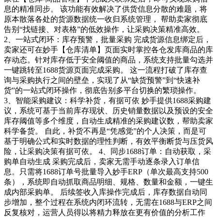
息的精准同步。 该功能有效解决了供货信息分散的难题，将
原本散落各处的货源数据统一收归系统管理， 帮助卖家彻底
告别“找链接、对表格”的低效操作，让采购决策精准高效。
2、一站式闭环：库存预警，批量采购 完成货源信息绑定后，
卖家还可在妙手【仓库清单】页面实时掌控各仓发库商品的库
存动态。针对库存低于安全阈值的商品，系统支持批量勾选并
一键跳转至1688货源页面完成采购。 这一流程打破了库存查
询与采购执行之间的壁垒，实现了从“缺货预警”到“快速补
货”的一站式闭环操作，彻底告别多平台切换的繁琐操作。
3、智能采购建议：科学补货，有据可依 妙手提供1688采购建
议，系统可基于当前库存现状、历史销量数据以及预设的安全
库存阈值等多个维度，自动生成精准的采购建议数，帮助卖家
科学备货。 自此，补货不再是“凭感觉”的个人决策，而是可
基于明确公式和实时数据的理性判断，有效平衡断货与压货风
险，让采购决策有据可依。 4、同步1688订单：自动获取，采
购单自动生成 采购完成后，卖家无需手动逐条录入订单信
息。只需将1688订单号批量导入妙手ERP（单次最高支持500
条），系统即自动抓取商品明细、规格、数量和金额，一键生
成内部采购单。 后续签收入库操作完成后，库存数据自动同
步增加，整个过程在系统内闭环流转，无需在1688与ERP之间
反复核对，运营人员得以将精力释放在更有价值的分析工作