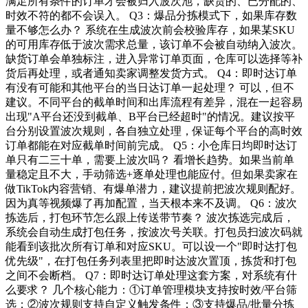
满足所有条件的订单才会被归入波次池，缺货的、已分配的、
时效不符的都不会误入。 Q3：爆品分拣模式下，如果库存数
量不够怎么办？ 系统在生成波次前会校验库存，如果某SKU
的可用库存低于波次需求总量，该订单不会被自动纳入波次。
缺货订单会单独标注，进入异常订单页面，仓库可以选择等补
货后再处理，或者通知卖家调整发货方式。 Q4：即时达订单
有没有可能和其他平台的当日达订单一起处理？ 可以，但不
建议。不同平台的截单时间和出库流程有差异，混在一起容易
出现"A平台还没到截单、B平台已经超时"的情况。建议按平
台分别设置波次规则，各自独立处理，保证每个平台的高时效
订单都能在对应截单时间前完成。 Q5：小仓库日均即时达订
单只有二三十单，需要上波次吗？ 看增长趋势。如果当前单
量稳定且不大，手动筛选+逐单处理也能应付。但如果卖家在
做TikTok内容营销、有爆单潜力，建议提前把波次规则配好。
因为真等视频爆了再加配置，当天根本来不及调。 Q6：波次
拣选后，打包环节怎么跟上传送带节奏？ 波次拣选完成后，
系统会自动生成打包任务，按波次号关联。打包员扫波次码就
能看到该批次所有订单和对应SKU。可以设一个"即时达打包
优先级"，在打包任务列表里把即时达波次置顶，拣货和打包
之间不会断档。 Q7：即时达订单处理这套方案，对系统有什
么要求？ 几个核心能力：①订单管理模块支持按时效/平台筛
选；②波次规则支持自定义触发条件；③支持爆品/批量分拣