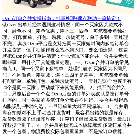
Ozon订单合并实操指南：批量处理+库存联动一篇搞定！
做Ozon出单后经常遇到这种情况：同一个买家因为款式不
同、颜色不同、凑单优惠，连下三、四单，每笔都要单独处
理。 打印面单、打包、贴标、录物流号，单子多到一天处理
不完。 其实Ozon平台是支持把同一买家短时间内多笔订单合
并发货的，但手动操作要么找不到入口、要么怕违规。 这篇
就把Ozon合并订单讲清楚：什么情况下能合并、合并要考虑
哪些事、用什么工具能批量处理。 一、Ozon合并订单的常见
痛点 1、同一个买家下多笔单，处理到崩溃 买家因为不同尺
码、不同颜色、凑满减，连下三四单是常事。 每笔都要单独
打印面单、单独打包、单独录物流号，一天处理50个包裹里有
20个是同一买家，手动做下来真能累瘫。 2、找不到合并入
口，只能后台一个个点 Ozon后台的订单列表默认是按订单号
排序的，同一买家的多笔订单分散在不同行。 要合并就得靠
肉眼识别+手动勾选，一旦订单量大就容易漏单。 3、合并后
库存扣减对不上 手动合并发货时，最容易出错的就是库存，
发货数量减了但没扣库存、库存扣了但没减发货数量，最后库
存数据全乱了。 4、合并后的物流成本核算麻烦 多笔订单合并
发一个包裹，物流费按实际包裹重量算、不是按订单数算。