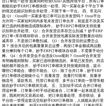
台订单统一处理 如果同时经营Ozon+其他跨境平台，所有订单
都能在妙手ERP订单模块统一处理。同一买家在多个平台下单
的情况也能识别和合并处理，不限于单一平台。 四、常见问
题 Q1：Ozon同一买家多笔订单可以合并发货吗？ Ozon平台
允许同一买家短时间内多笔未发货订单合并，前提是不涉及买
家已选的特惠物流或限制条件。 妙手ERP订单模块支持批量
识别和合并处理。 Q2：合并发货后库存怎么扣减？ 妙手ERP
的订单+库存模块联动，合并发货按包裹实际发货数量自动扣
减库存，不是按订单数扣减。 Q3：合并发货后的运费怎么
算？ 按合并后的包裹重量算总运费，再按订单金额或商品数
量分摊到每个订单。妙手ERP订单模块自动算，不需要手动分
摊。 Q4：合并发货会不会违反Ozon规则？ Ozon对合并发货
有明确规则限制，买家已选特惠物流的、单笔已发货的、跨店
铺的都不能合并。 妙手ERP订单模块支持按规则筛选，提示
哪些订单能合、哪些不能合。 Q5：除了合并订单，妙手ERP
的订单模块还能做什么？ 批量发货、批量打印面单、批量录
物流号、退款售后、托管订单处理、多平台订单统一管理等都
能在妙手ERP订单模块完成。 五、立刻动手试试 合并订单处
理这种事，订单量小时手动还能凑合，订单量一起来就是无底
洞，既耗时间又容易出错。 把订单批量处理、库存联动、多
平台统一管理这套活交给妙手ERP订单模块，人就能从执行里
抽出来做判断。 妙手ERP现在免费授权2个店铺、订单处理不