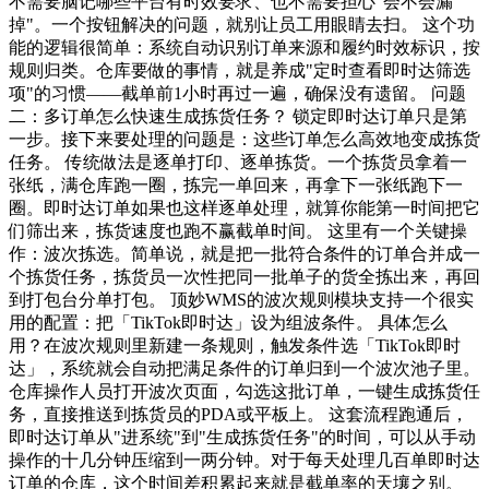
不需要脑记哪些平台有时效要求、也不需要担心"会不会漏
掉"。一个按钮解决的问题，就别让员工用眼睛去扫。 这个功
能的逻辑很简单：系统自动识别订单来源和履约时效标识，按
规则归类。仓库要做的事情，就是养成"定时查看即时达筛选
项"的习惯——截单前1小时再过一遍，确保没有遗留。 问题
二：多订单怎么快速生成拣货任务？ 锁定即时达订单只是第
一步。接下来要处理的问题是：这些订单怎么高效地变成拣货
任务。 传统做法是逐单打印、逐单拣货。一个拣货员拿着一
张纸，满仓库跑一圈，拣完一单回来，再拿下一张纸跑下一
圈。即时达订单如果也这样逐单处理，就算你能第一时间把它
们筛出来，拣货速度也跑不赢截单时间。 这里有一个关键操
作：波次拣选。简单说，就是把一批符合条件的订单合并成一
个拣货任务，拣货员一次性把同一批单子的货全拣出来，再回
到打包台分单打包。 顶妙WMS的波次规则模块支持一个很实
用的配置：把「TikTok即时达」设为组波条件。 具体怎么
用？在波次规则里新建一条规则，触发条件选「TikTok即时
达」，系统就会自动把满足条件的订单归到一个波次池子里。
仓库操作人员打开波次页面，勾选这批订单，一键生成拣货任
务，直接推送到拣货员的PDA或平板上。 这套流程跑通后，
即时达订单从"进系统"到"生成拣货任务"的时间，可以从手动
操作的十几分钟压缩到一两分钟。对于每天处理几百单即时达
订单的仓库，这个时间差积累起来就是截单率的天壤之别。