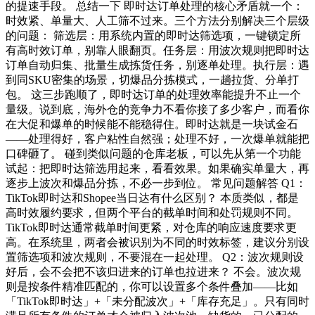
的提速手段。 总结一下 即时达订单处理的核心矛盾就一个：
时效紧、单量大、人工筛不过来。三个方法分别解决三个层级
的问题： 筛选层：用系统内置的即时达筛选项，一键锁定所
有高时效订单，别靠人眼翻页。任务层：用波次规则把即时达
订单自动归集、批量生成拣货任务，别逐单处理。执行层：遇
到同SKU密集的场景，切爆品分拣模式，一趟拉货、分单打
包。 这三步跑顺了，即时达订单的处理效率能提升不止一个
量级。说到底，海外仓的竞争力不看你接了多少客户，而看你
在大促和爆单的时候能不能稳得住。即时达就是一块试金石
——处理得好，客户粘性自然强；处理不好，一次爆单就能把
口碑砸了。 碰到类似问题的仓库老板，可以先从第一个功能
试起：把即时达筛选用起来，看看效果。如果确实单量大，再
逐步上波次和爆品分拣，不必一步到位。 常见问题解答 Q1：
TikTok即时达和Shopee当日达有什么区别？ 本质类似，都是
高时效履约要求，但两个平台的截单时间和处罚规则不同。
TikTok即时达通常截单时间更紧，对仓库的响应速度要求更
高。在系统里，两者会被识别为不同的时效标签，建议分别设
置筛选项和波次规则，不要混在一起处理。 Q2：波次规则设
好后，会不会把不该归进来的订单也拉进来？ 不会。波次规
则是按条件精准匹配的，你可以设置多个条件叠加——比如
「TikTok即时达」+「未分配波次」+「库存充足」。只有同时