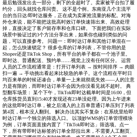
最后勉强发出去一部分，剩下的全超时了。卖家被平台扣了履
约分，回头就找仓库问责。 这不是个例。东南亚几个主流平
台的当日达/即时达服务，正在成为卖家抢流量的标配。对海
外仓来说，能不能把这批高时效订单快速筛出来、高效处理
掉，直接决定了客户留存率和仓库口碑。 下面把我们在实际
场景中验证过的3个方法分享出来，如果你也碰到类似的问
题，可以直接参考。 问题一：即时达订单和其他订单混在一
起，怎么快速锁定？ 很多仓库的订单列表，不管你用的是
Shopee还是TikTok Shop，所有平台的单子都在一个池子里。
即时达、普通配送、预约单……视觉上没有任何区分。 运营
人员的工作流程通常是：打开订单列表 → 按时间排序 → 肉眼
扫一遍 → 手动挑出看起来比较急的单子。这个流程在平时日
均百来单的时候还凑合，单量一上来就彻底失效——人的注意
力是有限的，而即时达订单不会因为你没看见就不超时。 典
型翻车场景： 某个下午，TikTok即时达截单时间是16:00，但
仓库拣货员直到15:40才发现还有23单没处理。因为上午进来
的这批即时达订单，被之后涌入的上百单普通订单压到了列表
第4页，根本没人翻到。 解决办法其实不复杂：在系统里给即
时达订单一个独立的筛选入口。 以顶妙WMS的订单管理模块
为例，订单页面直接内置了「TikTok即时达」筛选项。点一
下，所有带即时达标签的订单全部拉出来，不需要人工翻页、