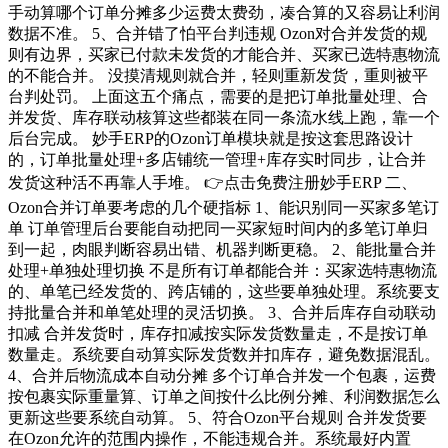
手动算哪个订单分摊多少运费太费劲，凑合算的又容易让利润
数据不准。 5、合并错了怕平台判违规 Ozon对合并发货的规
则有边界，买家已付款未发货的才能合并、买家已选特惠物流
的不能合并。 没摸清规则就合并，轻则重新发货，重则被平
台判处罚。 上面这五个痛点，需要的是把订单批量处理、合
并发货、库存联动核算这些都装在同一条流水线上跑，靠一个
后台完成。 妙手ERP的Ozon订单模块就是按这套思路设计
的，订单批量处理+多店铺统一管理+库存实时同步，让合并
发货这种活不再靠人手堆。 👉点击免费注册妙手ERP 二、
Ozon合并订单要考虑的几个硬指标 1、能识别同一买家多笔订
单 订单管理后台要能自动把同一买家短时间内的多笔订单归
到一起，肉眼判断容易出错、机器判断更稳。 2、能批量合并
处理+单独处理切换 不是所有订单都能合并：买家选特惠物流
的、单笔已经发货的、跨店铺的，这些要单独处理。系统要支
持批量合并和单笔处理的灵活切换。 3、合并后库存自动联动
扣减 合并发货时，库存扣减按实际发货数量走，不是按订单
数量走。系统要自动算实际发货数并扣库存，避免数据混乱。
4、合并后物流成本自动分摊 多个订单合并发一个包裹，运费
按包裹实际重量算、订单之间按什么比例分摊、利润数据怎么
更新这些要系统自动算。 5、符合Ozon平台规则 合并发货要
在Ozon允许的范围内操作，不能违规合并。系统最好内置