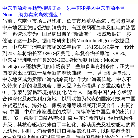
中东电商发展趋势持续走高：妙手ERP接入中东电商平台
Noon，助力卖家高效掘金！
当前，东南亚市场日趋饱和、欧美市场壁垒高筑，曾被忽视的
中东地区正凭借强劲的消费力、高互联网覆盖率及低电商渗透
率，迅速蜕变为中国品牌出海的“新蓝海”。 权威数据进一步
佐证了这一趋势。据市场研究机构Mordor Intelligence数据显
示：中东与非洲电商市场2025年估值已达1551.6亿美元，预计
到2031年将增长至3380.8亿美元，年复合增长率达13.85%。
中东及非洲电子商务2026-2031增长预测 图源：Mordor
Intelligence 蓬勃发展的市场前景，叠加多重有利条件，正为中
国卖家出海铺就一条全新的增长曲线。 一、蓝海机遇显现，
中东地区成为卖家出海“战略高地” 作为出海新阵地，中东不
仅带来了新的增量机会，更为品牌出海提供了多重战略优势：
01、政策与贸易环境持续优化 近年来，随着中国与中东经贸
合作深化及政策利好落地，以阿联酋为代表的国家积极与中国
在货运航线、海外仓、保税物流等领域展开深度合作，共同推
动“中国—中东”跨境通道的成型，持续降低中国品牌的出海门
槛。 02、跨境进口商品需求旺盛 中东消费市场正经历结构性
升级，其核心驱动力来自于年轻化、移动优先及社交驱动的网
民结构。同时，消费者对进口商品需求旺盛，以阿联酋为例，
80%的网购者曾购买过国际商品，为中国品牌出海注入了强劲