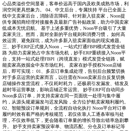
心品类溢价空间显著，客单价远高于国内及欧美成熟市场，利
润空间更具想象力。 04、中文后台，专属扶持 平台已全面上
线中文卖家后台，消除语言障碍。针对新入驻卖家，Noon提
供专属招商经理对接服务及最新广告补贴政策，助力中国卖家
低成本无忧启航。 基于上述多重优势，Noon平台吸引了大量
卖家关注。然而，面对全新的平台规则和消费习惯， 如何高
效运营、避免踩坑，成为许多新入驻卖家面临的现实难题。
三、妙手ERP正式接入Noon，一站式打通FBPI模式发货全链
路 为助力卖家抢占中东市场先机，妙手ERP重磅接入Noon平
台，支持一站式处理FBPI（跨境直发）模式发货全链路，赋
能卖家高效掘金中东市场红利。 卖家在妙手授权Noon店铺
后，即可实现： 01、多店订单集成处理，告别后台频繁切换
对于多店运营的卖家而言，以往需在Noon卖家后台反复切换
店铺操作发货流程，不仅耗时耗力，还极易引发漏发、错发及
超时等运营事故，影响店铺正常运营。 妙手ERP可自动同步
Noon多店订单，并支持卖家在同一页面统一处理与集中履
约，从源头规避漏发与迟发风险，全方位护航卖家顺利履约。
02、智能预设订单规则，全流程自动化执行 Noon平台对订单
履约时效有着严格的考核规范，若仅依靠人工逐条审核与处
理，不仅效率低下，更会随着订单量的增长导致出错率急剧攀
升。 妙手支持卖家预设审单、物流匹配、分仓及订单标记等