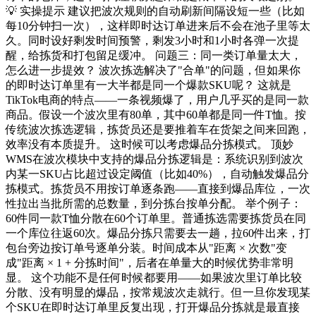
💡 实操提示 建议把波次规则的自动刷新间隔设短一些（比如
每10分钟扫一次），这样即时达订单进来后不会在池子里等太
久。同时设好剩发时间预警，剩发3小时和1小时各弹一次提
醒，给拣货和打包留足缓冲。 问题三：同一类订单量太大，
怎么进一步提效？ 波次拣选解决了"合单"的问题，但如果你
的即时达订单里有一大半都是同一个爆款SKU呢？ 这就是
TikTok电商的特点——一条视频爆了，用户几乎买的是同一款
商品。假设一个波次里有80单，其中60单都是同一件T恤。按
传统波次拣选逻辑，拣货员还是要推着车在货架之间来回跑，
效率没有本质提升。 这时候可以考虑爆品分拣模式。 顶妙
WMS在波次模块中支持的爆品分拣逻辑是：系统识别到波次
内某一SKU占比超过设定阈值（比如40%），自动触发爆品分
拣模式。拣货员不用按订单逐条跑——直接到爆品库位，一次
性拉出当批所需的总数量，到分拣台按单分配。 举个例子：
60件同一款T恤分散在60个订单里。普通拣选需要拣货员在同
一个库位往返60次。爆品分拣只需要去一趟，拉60件出来，打
包台旁边按订单号逐单分装。时间成本从"距离 × 次数"变
成"距离 × 1 + 分拣时间"，后者在单量大的时候优势非常明
显。 这个功能不是任何时候都要用——如果波次里订单比较
分散、没有明显的爆品，按常规波次走就行。但一旦你发现某
个SKU在即时达订单里反复出现，打开爆品分拣就是最直接