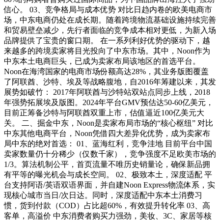
信心。 03、竞争格局与成本优势 对比日趋内卷的欧美电商市
场，中东电商仍处在成长期。随着跨境物流基础设施持续完善
和贸易壁垒减少，先行者面临的竞争成本相对更低，为新入场
品牌提供了宝贵的窗口期。 在一系列利好优势的驱动下，越
来越多的跨境卖家将目光投向了中东市场。其中，Noon作为
中东本土电商巨头，已成为卖家布局该地区的首选平台。
Noon在海湾国家的电商市场份额高达28%，其业务版图覆盖
了阿联酋、沙特、埃及等战略腹地，自2016年筹建以来，其发
展势如破竹： 2017年阿联酋与沙特站双站点同步上线，2018
年强势拓展埃及版图。2024年平台GMV预估达50-60亿美元，
目前正筹备沙特与阿联酋双重上市，估值逼近100亿美元大
关。 二、掘金中东，Noon是卖家布局市场的“核心枢纽” 对比
中东其他电商平台，Noon凭借四大差异化优势，成为卖家布
局中东的绝对首选： 01、蓝海红利，竞争洼地 目前平台中国
卖家数量仍十分稀少（仅数千家），竞争强度不足欧美市场的
1/3。算法机制公平，首页流量不唯历史销量论，确保新品拥
有平等的曝光机会与成长空间。 02、极致本土，深度适配 平
台支持阿语/英语双语界面，并自建Noon Express物流体系，实
现核心城市当日/次日达。同时，深度适配中东本土消费习
惯，货到付款（COD）占比超60%，有效提升转化率 03、高
客单，高溢价 中东消费者购买力强劲，美妆、3C、家居等核