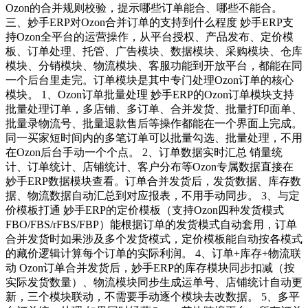
Ozon的合并规则校验，提示哪些订单能合、哪些不能合。
三、妙手ERP对Ozon合并订单的支持到什么程度 妙手ERP支
持Ozon全平台的运营操作，从平台授权、产品发布、定价模
板、订单处理、托管、广告模块、数据模块、采购模块、仓库
模块、分销模块、物流模块、客服功能到开放平台，都能在同
一个后台里走完。订单模块是其中专门处理Ozon订单的核心
模块。 1、Ozon订单批量处理 妙手ERP的Ozon订单模块支持
批量处理订单，多店铺、多订单、合并发货、批量打印面单、
批量录物流号、批量退款售后等操作都能在一个界面上完成。
同一买家短时间内的多笔订单可以批量勾选、批量处理，不用
在Ozon后台手动一个个点。 2、订单数据实时汇总 销量统
计、订单统计、店铺统计、客户分布等Ozon专属数据直接在
妙手ERP数据模块查看。订单合并发货后，发货数据、库存数
据、物流数据自动汇总到对应报表，不用手动同步。 3、与定
价模板打通 妙手ERP的定价模板（支持Ozon四种发货模式
FBO/FBS/rFBS/FBP）能根据订单的发货模式自动套用，订单
合并发货时如果涉及多个发货模式，定价模板能自动按各模式
的藏价逻辑计算每个订单的实际利润。 4、订单+库存+物流联
动 Ozon订单合并发货后，妙手ERP的库存模块同步扣减（按
实际发货数量）、物流模块同步生成运单号、店铺统计自动更
新，三个模块联动，不需要手动逐个模块去改数据。 5、多平