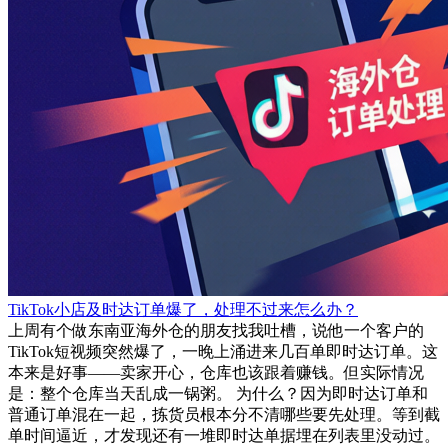
TikTok小店及时达订单爆了，处理不过来怎么办？
上周有个做东南亚海外仓的朋友找我吐槽，说他一个客户的
TikTok短视频突然爆了，一晚上涌进来几百单即时达订单。这
本来是好事——卖家开心，仓库也该跟着赚钱。但实际情况
是：整个仓库当天乱成一锅粥。 为什么？因为即时达订单和
普通订单混在一起，拣货员根本分不清哪些要先处理。等到截
单时间逼近，才发现还有一堆即时达单据埋在列表里没动过。