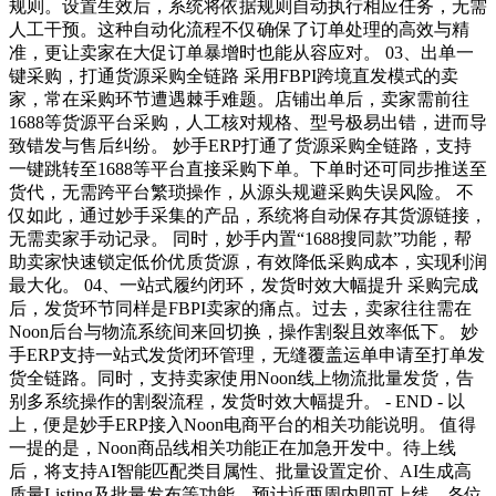
规则。设置生效后，系统将依据规则自动执行相应任务，无需
人工干预。这种自动化流程不仅确保了订单处理的高效与精
准，更让卖家在大促订单暴增时也能从容应对。 03、出单一
键采购，打通货源采购全链路 采用FBPI跨境直发模式的卖
家，常在采购环节遭遇棘手难题。店铺出单后，卖家需前往
1688等货源平台采购，人工核对规格、型号极易出错，进而导
致错发与售后纠纷。 妙手ERP打通了货源采购全链路，支持
一键跳转至1688等平台直接采购下单。下单时还可同步推送至
货代，无需跨平台繁琐操作，从源头规避采购失误风险。 不
仅如此，通过妙手采集的产品，系统将自动保存其货源链接，
无需卖家手动记录。 同时，妙手内置“1688搜同款”功能，帮
助卖家快速锁定低价优质货源，有效降低采购成本，实现利润
最大化。 04、一站式履约闭环，发货时效大幅提升 采购完成
后，发货环节同样是FBPI卖家的痛点。过去，卖家往往需在
Noon后台与物流系统间来回切换，操作割裂且效率低下。 妙
手ERP支持一站式发货闭环管理，无缝覆盖运单申请至打单发
货全链路。同时，支持卖家使用Noon线上物流批量发货，告
别多系统操作的割裂流程，发货时效大幅提升。 - END - 以
上，便是妙手ERP接入Noon电商平台的相关功能说明。 值得
一提的是，Noon商品线相关功能正在加急开发中。待上线
后，将支持AI智能匹配类目属性、批量设置定价、AI生成高
质量Listing及批量发布等功能，预计近两周内即可上线，各位