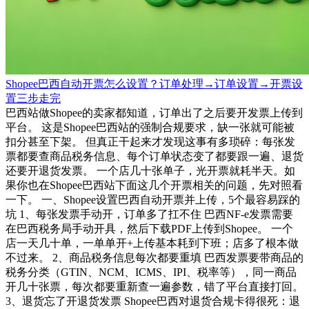
Shopee巴西自动开票怎么设置？订单处理→订单设置→开票设
置三步走完
巴西站做Shopee的卖家都知道，订单出了之后要开发票上传到
平台。 这是Shopee巴西站的强制合规要求，缺一张就可能被
扣分甚至下架。 但真正干起来才发现这事有多琐碎：每张发
票都要查商品税务信息、每个订单状态变了都要跟一遍、退货
还要开退货发票。 一个店几十张单子，光开票就耗半天。如
果你也在Shopee巴西站下面这几个开票相关的问题，先对照看
一下。 一、Shopee设置巴西自动开票并上传，5个最容易踩的
坑 1、每张发票手动开，订单多了扛不住 巴西NF-e发票需要
在巴西税务局手动开具，然后下载PDF上传到Shopee。 一个
店一天几十单，一单单开+上传基本耗到下班；店多了根本做
不过来。 2、商品税务信息每次都要重填 巴西发票要带商品的
税务分类（GTIN、NCM、ICMS、IPI、税率等），同一商品
开几十张票，每次都要重新查一遍参数，错了平台直接打回。
3、退货忘了开退货发票 Shopee巴西对退货合规卡得很死：退