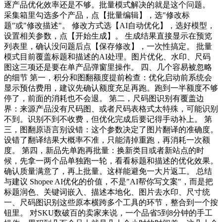
逐产品优化效率还是不够。批量模式解决的就是这个问题。
采集箱里勾选多个产品，点【批量编辑】，选"修改标
题"或"修改描述"。 修改方式选【AI自动优化】，选好模型，
设置相关参数，点【开始生成】。 生成结果直接显示在预览
列表里，确认没问题后点【保存修改】，一次性搞定。 批量
模式目前覆盖标题和描述的AI处理。图片优化、水印、尺码
图这三项还是要在单产品弹窗里操作。 四、几个容易被忽略
的细节 第一，积分和图翻额度提前检查：优化启动前系统会
显示预估费用，建议先确认额度充足再跑。跑到一半额度不够
停了，前面的消耗也不会退。 第二，尺码图识别有覆盖边
界：来源产品没有尺码图、或者尺码表格式太特殊，可能识别
不到。识别不到不收费，但优化完成后要记得手动补上。 第
三，图翻原语言别设错：这个参数决定了图片翻译的准确度。
设错了翻译结果大概率不准，只能清掉重跑，再消耗一次额
度。 第四，新品先单跑再批量：换新类目或者新站点的时
候，先拿一两个品单独跑一轮，看看标题和描述的优化效果。
确认质量满意了，再上批量。这样能避免一大片返工。 总结
与建议 Shopee AI优化的价值，不是"AI帮你写文案"，而是把
标题润色、关键词嵌入、描述本地化、图片去水印、尺寸统
一、尺码图识别这些原本横跨多个工具的环节，整合到一个按
钮里。 对SKU数破百的卖家来说，一个品省5到8分钟的手工