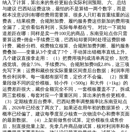
纳入了计算，算出来的售价更贴合实际利润预期。 六、总结
与建议 巴西站运费这块，最怕的不是算错一两个数字，而是
根本没意识到有哪些费用需要算。很多人只盯着首重续重的运
费表，结果税费、合规附加费、履约服务费这些新加的费用项
全漏了，定价看似有利润，实际每单都在亏。 对比一下就知
道差距在哪：同样是卖一件100元的商品，东南亚站点你只需
要算运费+佣金+手续费三项，巴西站却要同时处理运费阶梯
计费、藏价分档、税费独立核算、合规附加费判断、履约服务
费叠加——变量从3个变成了7个，手动算出错概率直线上升。
几个建议直接拿走用： （1）把费用项列成清单再定价，别凭
感觉填。佣金7.5%、手续费2%、合规附加费0或2.8%，这三项
先写下来；运费和藏价按实际重量区间查后台数据；利润率用
售价利润率。每一项都有据可查，定价才不会偏。 （2）按重
量段做不同的定价模板。轻小件（<500g）和大件（>1kg）的
运费差距很大，藏价金额完全不同，一套模板覆盖不了。拆成
两三套模板，每套对应一个重量区间，算出来的售价更精准。
（3）定期核查后台费率。巴西站费率调整频率比东南亚站点
高，2026年已经改了两次了。如果还在用年初的数据算价，大
概率已经偏了。建议每季度至少核查一次物流中心和费率页面
的最新数据。 （4）上架前做售价试算。定价模板生成售价
后，别直接批量上架。先拿几件商品做试算，核对利润率和各