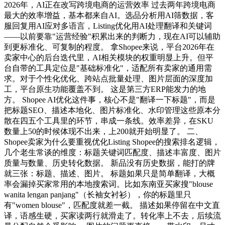
2026年，AI正在改写跨境电商的运营效率 过去两年跨境电商
最大的效率增益，基本都来自AI。选品分析用AI筛数据，客
服回复用AI应对多语言，Listing优化用AI处理翻译和关键词
——以前要靠"运营经验"积累出来的判断力，现在AI可以辅助
到更标准化、可复制的程度。 拿Shopee来说，平台2026年在
卖家中心的后台迭代里，AI相关模块的权重明显上升。但平
台自带的工具定位是"基础标准化"，适配所有卖家的通用需
求。对于个性化优化、跨站点批量处理、图片层面的深度加
工，平台原生功能覆盖不到。 这是第三方ERP能发力的地
方。 Shopee AI优化这件事，核心不是"翻译一下标题"，而是
把标题SEO、描述本地化、图片标准化、水印管理这些原本分
散在四五个工具里的环节，串成一条线。效率差异，在SKU
数量上50的时候体现不出来，上200就开始明显了。 二、
Shopee卖家为什么要重视优化Listing Shopee的搜索排名逻辑，
几个老生常谈的维度：标题关键词匹配度、描述丰富度、图片
质量与数量、历史转化数据。 新品没有历史数据，能打的牌
就三张：标题、描述、图片。 标题如果只是简单翻译，大概
率会漏掉买家常用的本地搜索词。比如东南亚买家搜"blouse
wanita lengan panjang"（长袖女衬衫），你的标题里只
有"women blouse"，匹配度就差一截。 描述如果停留在中文直
译，语感生硬，买家读两行就滑走了。转化率上不去，后续流