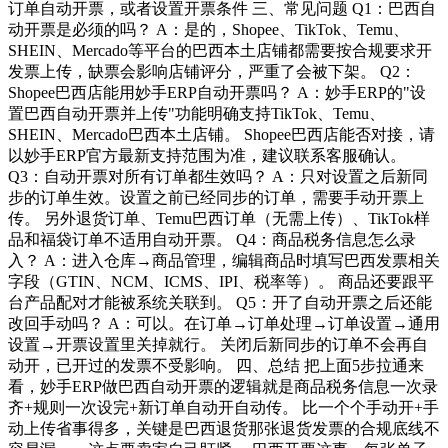
订单自动开票，或者设置开票条件 三、常见问题 Q1：巴西自
动开票是必须的吗？ A：是的，Shopee、TikTok、Temu、
SHEIN、Mercado等平台的巴西本土店铺都需要按合规要求开
发票上传，缺票会影响店铺评分，严重了会被下架。 Q2：
Shopee巴西店能用妙手ERP自动开票吗？ A：妙手ERP的"设
置巴西自动开票并上传"功能明确支持TikTok、Temu、
SHEIN、Mercado巴西本土店铺。 Shopee巴西店能否对接，请
以妙手ERP官方最新支持范围为准，建议联系客服确认。
Q3：自动开票对所有订单都生效吗？ A：只对设置之后新同
步的订单生效。设置之前已经同步的订单，需要手动开票上
传。 另外退货订单、Temu巴西订单（无需上传）、TikTok样
品和福袋订单不适用自动开票。 Q4：商品税务信息怎么录
入？ A：进入仓库→商品管理，编辑商品时填写巴西发票相关
字段（GTIN、NCM、ICMS、IPI、税率等）。 商品还要跟平
台产品配对才能被系统关联到。 Q5：开了自动开票之后还能
改回手动吗？ A：可以。在订单→订单处理→订单设置→通用
设置→开票设置里关掉就行。 关闭后新同步的订单不会再自
动开，已开过的发票不受影响。 四、总结 把上面5步拉通来
看，妙手ERP做巴西自动开票的逻辑就是商品税务信息一次录
齐+规则一次设完+新订单自动开自动传。 比一个个手动开+手
动上传省事得多，关键是巴西退货那张退货发票的合规底线不