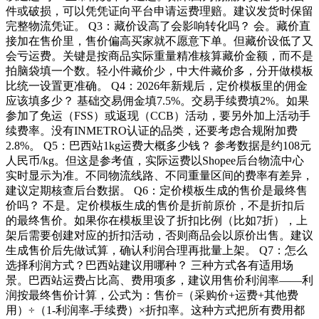
件或破损，可以凭凭证向平台申请运费理赔。建议发货时保留
完整物流凭证。 Q3：藏价设高了会影响转化吗？ 会。藏价直
接加在售价里，售价偏高买家就不愿意下单。但藏价设低了又
会亏运费。关键是按商品实际重量精准核算藏价金额，而不是
拍脑袋填一个数。轻小件藏价少，中大件藏价多，分开做模板
比统一设置更准确。 Q4：2026年新规后，定价模板里的佣金
应该填多少？ 基础交易佣金填7.5%。交易手续费填2%。如果
参加了免运（FSS）或返现（CCB）活动，要另外加上活动手
续费率。没有INMETRO认证的品类，还要考虑合规附加费
2.8%。 Q5：巴西站1kg运费大概多少钱？ 参考数据是约108元
人民币/kg。但这是参考值，实际运费以Shopee后台物流中心
实时显示为准。不同物流线路、不同重量区间的费率有差异，
建议定期核查后台数据。 Q6：定价模板生成的售价是最终售
价吗？ 不是。定价模板生成的售价是折前原价，不是折扣后
的最终售价。如果你在模板里设了折扣比例（比如7折），上
架后需要创建对应的折扣活动，否则商品会以原价出售。建议
生成售价后先做试算，确认利润合理再批量上架。 Q7：怎么
选择利润方式？巴西站建议用哪种？ 三种方式各有适用场
景。巴西站运费占比高、费用项多，建议用售价利润率——利
润按最终售价计算，公式为：售价=（采购价+运费+其他费
用）÷（1-利润率-手续费）×折扣率。这种方式把所有费用都