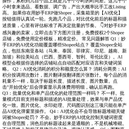
操作，累积到几百个品上就是几十个小时的时间差。这几十个
小时拿来选品、看数据、调广告，产出大概率比手工改Listing
高。 如果你在用妙手ERP做Shopee，采集箱里的【AI优化】
按钮值得认真试一轮。先跑几个品，对比优化前后的标题和描
述质量，心里有评估标准了再决定批量的节奏。 👇对妙手ERP
感兴趣的卖家，立即点击下方图片注册，免费授权2个Shopee
店铺，免费使用定价模板，精准定价。 常见问题解答 Q1：妙
手ERP的AI优化功能覆盖哪些Shopee站点？ 覆盖Shopee全站
点，包括东南亚各站（马来、泰国、菲律宾、印尼、越南、新
加坡）和拉美站点（巴西、墨西哥、智利、哥伦比亚）。AI
模型会根据你选择的店铺站点自动匹配对应语言和关键词策
略。 Q2：AI优化消耗的积分和额度怎么算？ 消耗分两类：AI
积分按调用次数计，图片翻译按翻译图片张数计。每个品的消
耗量不一样，取决于标题长度、描述长度、图片数量。点
击"开始优化"后会弹窗显示具体费用明细，确认后再跑。
Q3：批量优化和单产品优化的处理范围一样吗？ 不一样。批
量模式目前支持标题和描述的AI批量处理，效果与单产品优
化一致。图片优化、水印处理、尺码图识别这三项只能在单产
品AI优化弹窗里操作。 Q4：AI优化会不会导致标题堆砌关键
词被Shopee处罚？ 不会。妙手ERP的AI优化控制关键词密度
在合理范围，润色后的标题读起来是通顺的，不是机械堆砌。