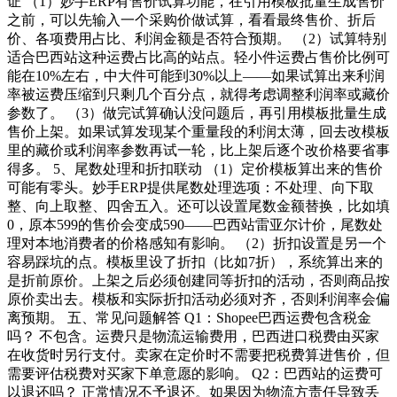
证 （1）妙手ERP有售价试算功能，在引用模板批量生成售价
之前，可以先输入一个采购价做试算，看看最终售价、折后
价、各项费用占比、利润金额是否符合预期。 （2）试算特别
适合巴西站这种运费占比高的站点。轻小件运费占售价比例可
能在10%左右，中大件可能到30%以上——如果试算出来利润
率被运费压缩到只剩几个百分点，就得考虑调整利润率或藏价
参数了。 （3）做完试算确认没问题后，再引用模板批量生成
售价上架。如果试算发现某个重量段的利润太薄，回去改模板
里的藏价或利润率参数再试一轮，比上架后逐个改价格要省事
得多。 5、尾数处理和折扣联动 （1）定价模板算出来的售价
可能有零头。妙手ERP提供尾数处理选项：不处理、向下取
整、向上取整、四舍五入。还可以设置尾数金额替换，比如填
0，原本599的售价会变成590——巴西站雷亚尔计价，尾数处
理对本地消费者的价格感知有影响。 （2）折扣设置是另一个
容易踩坑的点。模板里设了折扣（比如7折），系统算出来的
是折前原价。上架之后必须创建同等折扣的活动，否则商品按
原价卖出去。模板和实际折扣活动必须对齐，否则利润率会偏
离预期。 五、常见问题解答 Q1：Shopee巴西运费包含税金
吗？ 不包含。运费只是物流运输费用，巴西进口税费由买家
在收货时另行支付。卖家在定价时不需要把税费算进售价，但
需要评估税费对买家下单意愿的影响。 Q2：巴西站的运费可
以退还吗？ 正常情况不予退还。如果因为物流方责任导致丢