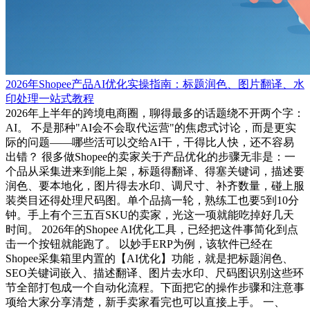
2026年Shopee产品AI优化实操指南：标题润色、图片翻译、水
印处理一站式教程
2026年上半年的跨境电商圈，聊得最多的话题绕不开两个字：
AI。 不是那种"AI会不会取代运营"的焦虑式讨论，而是更实
际的问题——哪些活可以交给AI干，干得比人快，还不容易
出错？ 很多做Shopee的卖家关于产品优化的步骤无非是：一
个品从采集进来到能上架，标题得翻译、得塞关键词，描述要
润色、要本地化，图片得去水印、调尺寸、补齐数量，碰上服
装类目还得处理尺码图。单个品搞一轮，熟练工也要5到10分
钟。手上有个三五百SKU的卖家，光这一项就能吃掉好几天
时间。 2026年的Shopee AI优化工具，已经把这件事简化到点
击一个按钮就能跑了。 以妙手ERP为例，该软件已经在
Shopee采集箱里内置的【AI优化】功能，就是把标题润色、
SEO关键词嵌入、描述翻译、图片去水印、尺码图识别这些环
节全部打包成一个自动化流程。下面把它的操作步骤和注意事
项给大家分享清楚，新手卖家看完也可以直接上手。 一、