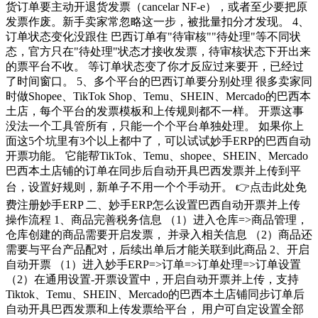
货订单要主动开退货发票（cancelar NF-e），或者至少要把原
发票作废。新手卖家常忽略这一步，被批量扣分才发现。 4、
订单状态变化没跟住 巴西订单有"待审核""待处理"等不同状
态，官方只在"待处理"状态才接收发票，待审核状态下开出来
的票平台不收。 等订单状态变了你才反应过来要开，已经过
了时间窗口。 5、多个平台的巴西订单要分别处理 很多卖家同
时做Shopee、TikTok Shop、Temu、SHEIN、Mercado的巴西本
土店，每个平台的发票模板和上传规则都不一样。 开票这事
没法一个工具管所有，只能一个个平台单独处理。 如果你上
面这5个坑里有3个以上都中了，可以试试妙手ERP的巴西自动
开票功能。 它能帮TikTok、Temu、shopee、SHEIN、Mercado
巴西本土店铺的订单在同步后自动开具巴西发票并上传到平
台，设置好规则，新单子不用一个个手动开。 👉点击此处免
费注册妙手ERP 二、妙手ERP怎么设置巴西自动开票并上传
操作流程 1、商品完善税务信息 （1）进入仓库=>商品管理，
仓库创建的商品需要开启发票， 并录入相关信息 （2）商品还
需要与平台产品配对，后续出单后才能关联到此商品 2、开启
自动开票 （1）进入妙手ERP=>订单=>订单处理=>订单设置
（2）在通用设置-开票设置中，开启自动开票并上传，支持
Tiktok、Temu、SHEIN、Mercado的巴西本土店铺同步订单后
自动开具巴西发票和上传发票给平台， 用户可自定设置全部