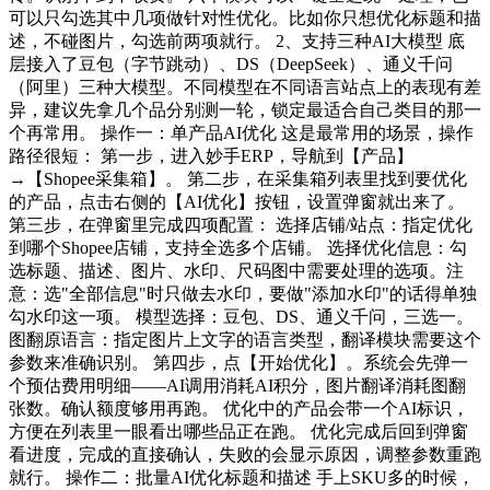
可以只勾选其中几项做针对性优化。比如你只想优化标题和描
述，不碰图片，勾选前两项就行。 2、支持三种AI大模型 底
层接入了豆包（字节跳动）、DS（DeepSeek）、通义千问
（阿里）三种大模型。不同模型在不同语言站点上的表现有差
异，建议先拿几个品分别测一轮，锁定最适合自己类目的那一
个再常用。 操作一：单产品AI优化 这是最常用的场景，操作
路径很短： 第一步，进入妙手ERP，导航到【产品】
→【Shopee采集箱】。 第二步，在采集箱列表里找到要优化
的产品，点击右侧的【AI优化】按钮，设置弹窗就出来了。
第三步，在弹窗里完成四项配置： 选择店铺/站点：指定优化
到哪个Shopee店铺，支持全选多个店铺。 选择优化信息：勾
选标题、描述、图片、水印、尺码图中需要处理的选项。注
意：选"全部信息"时只做去水印，要做"添加水印"的话得单独
勾水印这一项。 模型选择：豆包、DS、通义千问，三选一。
图翻原语言：指定图片上文字的语言类型，翻译模块需要这个
参数来准确识别。 第四步，点【开始优化】。系统会先弹一
个预估费用明细——AI调用消耗AI积分，图片翻译消耗图翻
张数。确认额度够用再跑。 优化中的产品会带一个AI标识，
方便在列表里一眼看出哪些品正在跑。 优化完成后回到弹窗
看进度，完成的直接确认，失败的会显示原因，调整参数重跑
就行。 操作二：批量AI优化标题和描述 手上SKU多的时候，