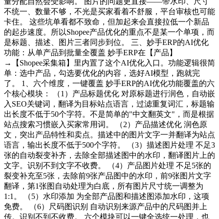
量分配自然会受影响。 图片的问题更直接——带水印、尺寸
不统一、数量不够，不光是买家看着不舒服，平台审核也可能
卡住。 这些坑单看都不致命，但加起来会直接拉低一个新品
的起步速度。所以Shopee产品优化的重点不是某一个单项，而
是标题、描述、图片三者同步到位。 三、妙手ERP的AI优化
功能：从单产品到批量全覆盖 妙手ERP在【产品】
→【Shopee采集箱】里内置了这个AI优化入口。功能逻辑很简
单：选中产品，勾选要优化的内容，选好AI模型，跑就完
了。 1、六个维度，一键覆盖 妙手ERP的AI优化功能覆盖的六
个核心模块： （1）产品标题优化 对原标题进行润色，自动嵌
入SEO关键词，翻译为目标站点语言，过滤重复词汇，标题输
出长度不低于50个字符。不是简单的"中文翻英文"，而是根据
站点搜索习惯嵌入买家常用词。 （2）产品描述优化 润色原
文，突出产品特性和卖点。描述中的图片文字一并翻译为站点
语言，输出长度不低于500个字符。 （3）描述图片处理 不足3
张的自动裂变补齐，去除全部描述图中的水印，翻译图片上的
文字。识别不到文字不收费。 （4）产品图片处理 不足5张的
裂变补充至5张，去除前9张产品图中的水印，前9张图片文字
翻译，第1张图自动处理为白底，所有图片尺寸统一调整为
1:1。 （5）水印添加 为全部产品图和描述图添加水印，这项
免费。 （6）尺码图识别 自动识别来源产品中的尺码图并上
传。识别不到不收费。 六个模块可以一键全选统一处理，也