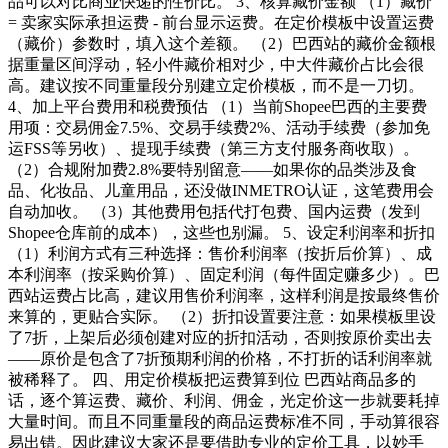
品可以对比商业快递的性价比。 3、核算藏价金额 （1）藏价
= 卖家实际承担运费 - 前台显示运费。在定价模板中设置运费
（藏价）参数时，填入这个差额。 （2）巴西站的藏价金额根
据重量区间浮动，轻小件藏价相对少，中大件藏价占比会很
高。建议按不同重量段分别建立定价模板，而不是一刀切。
4、加上平台费用和税费预估 （1）当前Shopee巴西的主要费
用项：交易佣金7.5%、交易手续费2%、活动手续费（参加免
运FSS等另收）、提现手续费（第三方支付服务商收取）。
（2）合规附加费2.8%要特别留意——如果你的品类涉及食
品、化妆品、儿童用品，还没做INMETRO认证，这笔费用会
自动加收。 （3）其他费用包括代打包费、国内运费（发到
Shopee仓库前的成本），这些也别漏。 5、设定利润率和折扣
（1）利润方式有三种选择：售价利润率（按折后价算）、成
本利润率（按采购价算）、固定利润（每件固定赚多少）。巴
西站运费占比高，建议用售价利润率，这样利润是按最终售价
来算的，更贴合实际。 （2）折扣设置要注意：如果模板里设
了7折，上架后必须创建对应的折扣活动，否则按原价卖出去
——原价是包含了7折预期利润的价格，不打折的话利润率就
被稀释了。 四、用定价模板把运费算到位 巴西站商品多的
话，逐个算运费、藏价、利润、佣金，光定价这一步就要耗掉
大量时间。而且不同重量段的商品运费标准不同，手动算很容
易出错。因此建议大家还是要借助专业的定价工具，以妙手