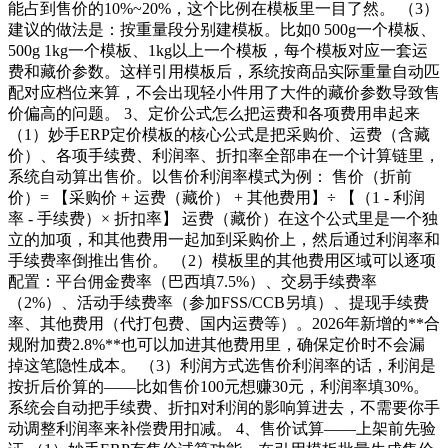
能占到售价的10%~20%，这个比例在模板里一目了然。 （3）
建议的做法是：按重量段分别建模板。比如0 500g一个模板、
500g 1kg一个模板、1kg以上一个模板，每个模板对应一套运
费和藏价参数。这样引用模板后，系统按商品实际重量自动匹
配对应档位来算，不会出现轻小件用了大件的藏价参数导致售
价偏高的问题。 3、定价公式怎么把运费和各项费用串起来
（1）妙手ERP定价模板的核心公式是把采购价、运费（含藏
价）、各项手续费、利润率、折扣率全部串在一个计算链里，
系统自动算出售价。以售价利润率模式为例： 售价（折前
价）= 【采购价 + 运费（藏价） + 其他费用】÷ 【（1 - 利润
率 - 手续费）× 折扣率】 运费（藏价）在这个公式里是一个独
立的加项，和其他费用一起加到采购价上，然后通过利润率和
手续费率倒推出售价。 （2）模板里的其他费用区域可以逐项
配置：平台佣金费率（巴西填7.5%）、交易手续费率
（2%）、活动手续费率（参加FSS/CCB另填）、提现手续费
率、其他费用（代打包费、国内运费等）。2026年新增的**合
规附加费2.8%**也可以加进其他费用里，确保定价时不会漏
掉这笔隐性成本。 （3）利润方式选售价利润率的话，利润是
按折后价算的——比如售价100元想赚30元，利润率填30%。
系统会自动把手续费、折扣对利润的影响算进去，不需要你手
动调整利润率来补偿费用扣减。 4、售价试算——上架前先验