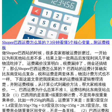
Shopee巴西运费怎么算的？3分钟看懂5个核心变量，附运费模
板
做Shopee巴西站的时候，很多卖家都被运费折磨过。 一开始
以为和其他站点差不多，结果上架一批商品后发现利润几乎被
物流吃掉了。 运费藏价没算明白，税费漏掉了，佣金还搞错
了，那么Shopee巴西运费怎么算的？ 巴西站的运费计算确实
比东南亚站点复杂，税和运费是两套体系，物流计费方式也不
一样。 下面这篇文章把我摸索出来的运费核算逻辑整理清
楚，并附运费模板，从计算公式到藏价方法，帮大家精准核
价。 一、巴西运费为什么总算不准 1、运费结构比东南亚站点
复杂 （1）巴西用的是首重+续重阶梯计费，不是简单按重量
乘单价。比如一件250g的商品，运费算下来是：首重5雷亚尔
+ 1.4雷亚尔/10g×70g + 0.9雷亚尔/10g×150g = 28.3雷亚尔。续
重费率会随重量区间变化，不是一条直线。 （2）巴西运费和