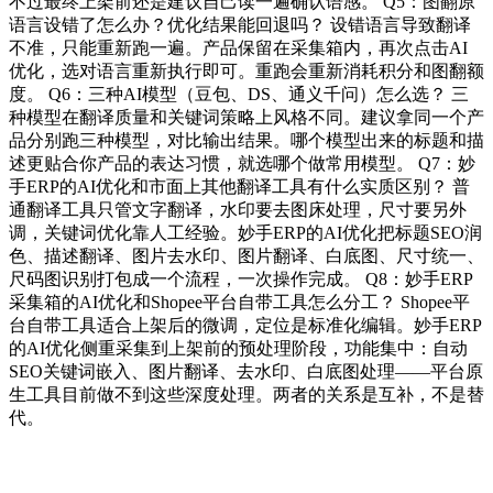
不过最终上架前还是建议自己读一遍确认语感。 Q5：图翻原
语言设错了怎么办？优化结果能回退吗？ 设错语言导致翻译
不准，只能重新跑一遍。产品保留在采集箱内，再次点击AI
优化，选对语言重新执行即可。重跑会重新消耗积分和图翻额
度。 Q6：三种AI模型（豆包、DS、通义千问）怎么选？ 三
种模型在翻译质量和关键词策略上风格不同。建议拿同一个产
品分别跑三种模型，对比输出结果。哪个模型出来的标题和描
述更贴合你产品的表达习惯，就选哪个做常用模型。 Q7：妙
手ERP的AI优化和市面上其他翻译工具有什么实质区别？ 普
通翻译工具只管文字翻译，水印要去图床处理，尺寸要另外
调，关键词优化靠人工经验。妙手ERP的AI优化把标题SEO润
色、描述翻译、图片去水印、图片翻译、白底图、尺寸统一、
尺码图识别打包成一个流程，一次操作完成。 Q8：妙手ERP
采集箱的AI优化和Shopee平台自带工具怎么分工？ Shopee平
台自带工具适合上架后的微调，定位是标准化编辑。妙手ERP
的AI优化侧重采集到上架前的预处理阶段，功能集中：自动
SEO关键词嵌入、图片翻译、去水印、白底图处理——平台原
生工具目前做不到这些深度处理。两者的关系是互补，不是替
代。