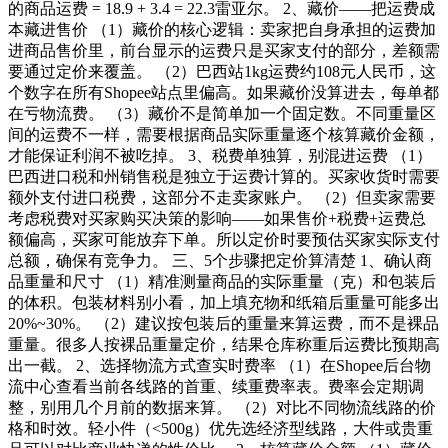
的商品运费 = 18.9 + 3.4 = 22.3雷亚尔。 2、藏价——把运费成
本藏进售价 （1）藏价的核心逻辑：卖家把自身承担的运费加
进商品售价里，前台显示的运费只是买家支付的部分，差额需
要通过定价来覆盖。 （2）巴西站1kg运费约108元人民币，这
个数字在所有Shopee站点里偏高。如果藏价没算进去，每单都
在亏物流费。 （3）藏价不是简单加一个固定数。不同重量区
间的运费不一样，需要根据商品实际重量逐个核算藏价金额，
才能保证利润不被吃掉。 3、税费单独算，别混进运费 （1）
巴西进口税和州销售税是独立于运费计算的。买家收货时需要
额外支付进口税费，这部分不走卖家账户。 （2）但卖家需要
考虑税费对买家购买决策的影响——如果售价+税费+运费总
额偏高，买家可能放弃下单。所以定价时要预估买家实际支付
总额，确保有竞争力。 三、5个步骤把定价算清楚 1、确认商
品重量和尺寸 （1）精准测量商品的实际重量（克）和包装后
的体积。包装材料别小看，加上填充物和纸箱后重量可能多出
20%~30%。 （2）建议按包装后的重量来算运费，而不是裸品
重量。很多人按裸品重量定价，结果仓库称重后运费比预期高
出一截。 2、选择物流方式查实时费率 （1）在Shopee后台物
流中心查看当前各线路的首重、续重费率表。费率会定期调
整，别用几个月前的数据来算。 （2）对比不同物流线路的价
格和时效。轻小件（<500g）优先选经济型线路，大件或贵重