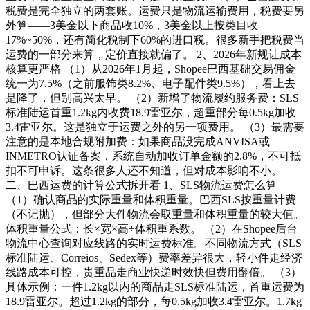
税费是完全独立的两套账。运费只是物流运输费用，税费要另
外算——3美金以下商品收10%，3美金以上按类目收
17%~50%，还有简化税制下60%的进口税。很多新手把税费当
运费的一部分来算，定价直接就偏了。 2、2026年新规让成本
核算更严格 （1）从2026年1月起，Shopee巴西基础交易佣金
统一为7.5%（之前服饰类8.2%、电子配件类9.5%），看上去
是降了，但别高兴太早。 （2）新增了物流履约服务费：SLS
标准陆运首重1.2kg内收费18.9雷亚尔，超重部分每0.5kg加收
3.4雷亚尔。这是独立于运费之外的另一项费用。 （3）最需要
注意的是本地合规附加费：如果商品没完成ANVISA或
INMETRO认证备案，系统自动加收订单金额的2.8%，不可抵
扣不可申诉。这条很多人还不知道，但对成本影响不小。
二、巴西运费的计算公式拆开看 1、SLS物流运费怎么算
（1）确认商品的实际重量和体积重量。巴西SLS按重量计费
（不记抛），但部分大件物流会取重量和体积重量的较大值。
体积重量公式：长×宽×高÷体积重系数。 （2）在Shopee后台
物流中心查询对应线路的实时运费标准。不同物流方式（SLS
标准陆运、Correios、Sedex等）费率差异很大，轻小件走经济
线路成本可控，贵重品走商业快递时效快但费用翻倍。 （3）
具体示例：一件1.2kg以内的商品走SLS标准陆运，首重运费为
18.9雷亚尔。超过1.2kg的部分，每0.5kg加收3.4雷亚尔。1.7kg