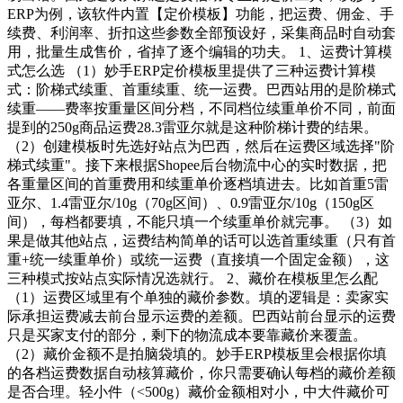
ERP为例，该软件内置【定价模板】功能，把运费、佣金、手
续费、利润率、折扣这些参数全部预设好，采集商品时自动套
用，批量生成售价，省掉了逐个编辑的功夫。 1、运费计算模
式怎么选 （1）妙手ERP定价模板里提供了三种运费计算模
式：阶梯式续重、首重续重、统一运费。巴西站用的是阶梯式
续重——费率按重量区间分档，不同档位续重单价不同，前面
提到的250g商品运费28.3雷亚尔就是这种阶梯计费的结果。
（2）创建模板时先选好站点为巴西，然后在运费区域选择"阶
梯式续重"。接下来根据Shopee后台物流中心的实时数据，把
各重量区间的首重费用和续重单价逐档填进去。比如首重5雷
亚尔、1.4雷亚尔/10g（70g区间）、0.9雷亚尔/10g（150g区
间），每档都要填，不能只填一个续重单价就完事。 （3）如
果是做其他站点，运费结构简单的话可以选首重续重（只有首
重+统一续重单价）或统一运费（直接填一个固定金额），这
三种模式按站点实际情况选就行。 2、藏价在模板里怎么配
（1）运费区域里有个单独的藏价参数。填的逻辑是：卖家实
际承担运费减去前台显示运费的差额。巴西站前台显示的运费
只是买家支付的部分，剩下的物流成本要靠藏价来覆盖。
（2）藏价金额不是拍脑袋填的。妙手ERP模板里会根据你填
的各档运费数据自动核算藏价，你只需要确认每档的藏价差额
是否合理。轻小件（<500g）藏价金额相对小，中大件藏价可