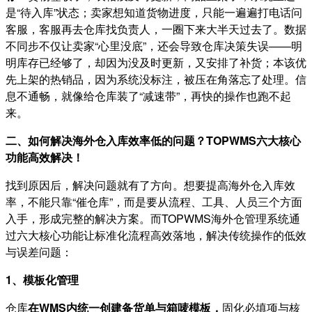
是“待入库”状态；卖家想知道货物进度，只能一遍遍打电话问
客服，客服再去仓库找负责人，一圈下来大半天过去了。数据
不同步不仅让卖家“心里没底”，还会导致仓库决策失误——明
明库存已经够了，却因为没及时更新，又安排了补货；本该优
先上架的热销品，因为系统没标注，被压在角落忘了处理。信
息不通畅，就像给仓库装了“减速带”，再快的操作也跑不起
来。
二、
如何解决海外仓入库效率低的问题？
TOPWMS六大核心
功能
高效解决
！
找到原因后，解决问题就有了方向。想要提高海外仓入库效
率，不能只靠“催仓库”，而是要从流程、工具、人员三个方面
入手，形成完整的解决方案。而TOPWMS海外仓管理系统通
过六大核心功能让标准化流程高效落地，解决传统操作的低效
与误差问题：
1、模板化管理
仓库
在WMS内统一创建备货单与箱唛模板，
固化必填项与核