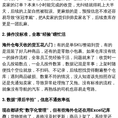
卖家的订单？本来1小时能完成的收货，光纠错就得耗上大半
天，后续的上架自然被耽误。更麻烦的是，预报信息不准还容
易导致“张冠李戴”，把A卖家的货归到B卖家名下，后续查库存
更是一团乱麻。
2. 操作没标准，全靠“经验”瞎忙活
海外仓每天收的货五花八门：
有的是单SKU整箱到货，有的
是混装了好几种商品，还有的是零散小包裹。如果仓库没有统
一的操作流程，全靠员工凭经验干活，问题就来了：收货时一
会儿按箱数点，一会儿按件数算，数据记混是常事；上架时随
便找个空位就放，不扫码、不记录，后续想找货得翻遍整个仓
库；遇到商品破损、数量不符的情况，没人知道该先拍照存证
还是先通知卖家，导致异常处理拖了又拖。没有标准的流程，
就像没有导航的汽车，再熟练的司机也容易走弯路。
3. 数据“滞后半拍”，信息不通效率低
现在都讲究“数字化管理”，但有些海外仓还在用Excel记库
存：
货物签收了，表格没及时更新；商品上架了，系统里还