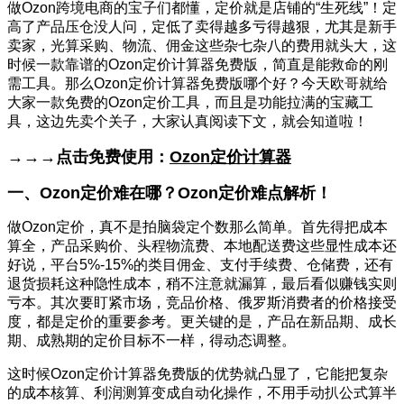
做Ozon跨境电商的宝子们都懂，定价就是店铺的“生死线”！定
高了产品压仓没人问，定低了卖得越多亏得越狠，尤其是新手
卖家，光算采购、物流、佣金这些杂七杂八的费用就头大，这
时候一款靠谱的Ozon定价计算器免费版，简直是能救命的刚
需工具。那么Ozon定价计算器免费版哪个好？今天欧哥就给
大家一款免费的Ozon定价工具，而且是功能拉满的宝藏工
具，这边先卖个关子，大家认真阅读下文，就会知道啦！
→→→点击免费使用：
Ozon定价计算器
一、
Ozon定价难在哪？Ozon定价难点解析！
做Ozon定价，真不是拍脑袋定个数那么简单。首先得把成本
算全，产品采购价、头程物流费、本地配送费这些显性成本还
好说，平台5%-15%的类目佣金、支付手续费、仓储费，还有
退货损耗这种隐性成本，稍不注意就漏算，最后看似赚钱实则
亏本。其次要盯紧市场，竞品价格、俄罗斯消费者的价格接受
度，都是定价的重要参考。更关键的是，产品在新品期、成长
期、成熟期的定价目标不一样，得动态调整。
这时候Ozon定价计算器免费版的优势就凸显了，它能把复杂
的成本核算、利润测算变成自动化操作，不用手动扒公式算半