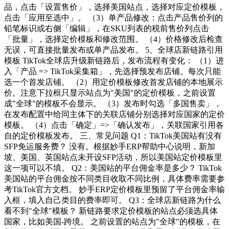
品，点击「设置售价」，选择美国站点，选择对应定价模板，
点击「应用至选中」。 （3）单产品修改：点击产品售价列的
铅笔标识或右侧「编辑」，在SKU列表的税前售价列点击
「批量」，选择定价模板和修改范围。 （4）价格修改后检查
无误，可直接批量发布或单产品发布。 5、全球店新链路引用
模板 TikTok全球店升级新链路后，发布流程有变化： （1）进
入「产品 => TikTok采集箱」，先选择预发布店铺。每次只能
选一个首发店铺。 （2）用定价模板修改首发店铺的本地展示
价。注意下拉框只显示站点为"美国"的定价模板，之前设置
成"全球"的模板不会显示。 （3）发布时勾选「多国售卖」，
在发布配置中给同主体下的关联店铺分别选择对应国家的定价
模板。 （4）点击「确定」=>「确认发布」，关联国家引用各
自的定价模板发布。 三、常见问题 Q1：TikTok美国站有没有
SFP免运服务费？ 没有。根据妙手ERP帮助中心说明，新加
坡、美国、英国站点未开设SFP活动，所以美国站定价模板里
这一项可以不填。 Q2：美国站的平台佣金率是多少？ TikTok
美国站的平台佣金按不同类目收取不同比例，具体费率需要参
考TikTok官方文档。 妙手ERP定价模板里预留了平台佣金率输
入框，填入自己类目的费率即可。 Q3：全球店新链路为什么
看不到"全球"模板？ 新链路要求定价模板的站点必须选具体
国家，比如美国-跨境。 之前设置的站点为"全球"的模板，在