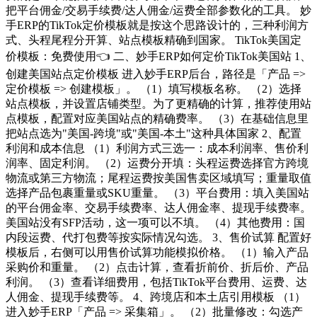
把平台佣金/交易手续费/达人佣金/运费全部参数化的工具。 妙
手ERP的TikTok定价模板就是按这个思路设计的，三种利润方
式、头程尾程分开算、站点模板精确到国家。 TikTok美国定
价模板：免费使用👈 二、妙手ERP如何定价TikTok美国站 1、
创建美国站点定价模板 进入妙手ERP后台，路径是「产品 =>
定价模板 => 创建模板」。 （1）填写模板名称。 （2）选择
站点模板，并设置店铺类型。为了更精确的计算，推荐使用站
点模板，配置对应美国站点的精确费率。 （3）在基础信息里
把站点选为"美国-跨境"或"美国-本土"这种具体国家 2、配置
利润和成本信息 （1）利润方式三选一：成本利润率、售价利
润率、固定利润。 （2）运费分开填：头程运费选择官方跨境
物流或第三方物流；尾程运费按美国售卖区域填写；重量取值
选择产品包裹重量或SKU重量。 （3）平台费用：填入美国站
的平台佣金率、交易手续费率、达人佣金率、提现手续费率。
美国站没有SFP活动，这一项可以不填。 （4）其他费用：国
内段运费、代打包费等按实际情况勾选。 3、售价试算 配置好
模板后，右侧可以用售价试算功能模拟价格。 （1）输入产品
采购价和重量。 （2）点击计算，查看折前价、折后价、产品
利润。 （3）查看详细费用，包括TikTok平台费用、运费、达
人佣金、提现手续费等。 4、跨境店和本土店引用模板 （1）
进入妙手ERP「产品 => 采集箱」。 （2）批量修改：勾选产