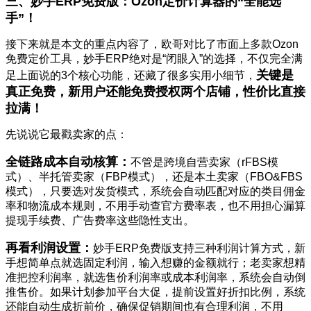
三、妙手ERP免费版：Ozon定价计算器的“全能选
手”！
接下来就是本文的重点内容了，欧哥对比了市面上多款Ozon
免费定价工具，妙手ERP绝对是“闭眼入”的选择，不仅完全满
关键是
足上面说的3个核心功能，还藏了很多实用小细节，
真正免费，新用户还能免费授权两个店铺，性价比直接
拉满！
先说说它最戳卖家的点：
全链路成本自动核算：
不管是跨境自营卖家（rFBS模
式）、半托管卖家（FBP模式），还是本土卖家（FBO&FBS
模式），只要选对发货模式，系统会自动匹配对应的类目佣金
率和物流成本规则，不用手动查官方费率表，也不用担心漏算
提现手续费、广告费率这些隐性支出。
再看利润设置：
妙手ERP免费版支持三种利润计算方式，新
手想简单点就选固定利润，输入想赚的金额就行；老卖家想精
准把控利润率，就选售价利润率或成本利润率，系统会自动倒
推售价。如果计划参加平台大促，提前设置好折扣比例，系统
还能自动生成折前价，确保促销期间也有合理利润，不用