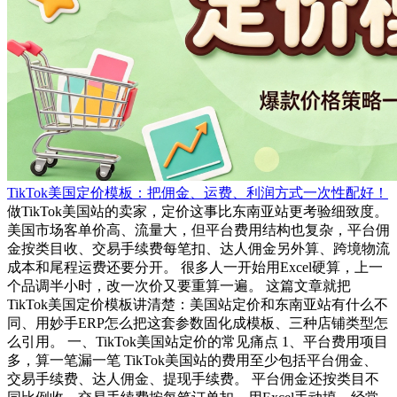
TikTok美国定价模板：把佣金、运费、利润方式一次性配好！
做TikTok美国站的卖家，定价这事比东南亚站更考验细致度。
美国市场客单价高、流量大，但平台费用结构也复杂，平台佣
金按类目收、交易手续费每笔扣、达人佣金另外算、跨境物流
成本和尾程运费还要分开。 很多人一开始用Excel硬算，上一
个品调半小时，改一次价又要重算一遍。 这篇文章就把
TikTok美国定价模板讲清楚：美国站定价和东南亚站有什么不
同、用妙手ERP怎么把这套参数固化成模板、三种店铺类型怎
么引用。 一、TikTok美国站定价的常见痛点 1、平台费用项目
多，算一笔漏一笔 TikTok美国站的费用至少包括平台佣金、
交易手续费、达人佣金、提现手续费。 平台佣金还按类目不