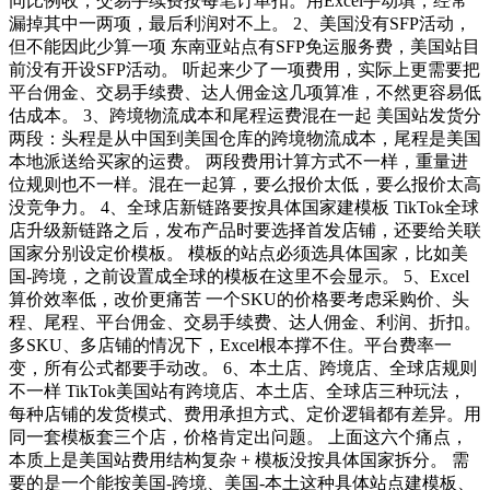
同比例收，交易手续费按每笔订单扣。用Excel手动填，经常
漏掉其中一两项，最后利润对不上。 2、美国没有SFP活动，
但不能因此少算一项 东南亚站点有SFP免运服务费，美国站目
前没有开设SFP活动。 听起来少了一项费用，实际上更需要把
平台佣金、交易手续费、达人佣金这几项算准，不然更容易低
估成本。 3、跨境物流成本和尾程运费混在一起 美国站发货分
两段：头程是从中国到美国仓库的跨境物流成本，尾程是美国
本地派送给买家的运费。 两段费用计算方式不一样，重量进
位规则也不一样。混在一起算，要么报价太低，要么报价太高
没竞争力。 4、全球店新链路要按具体国家建模板 TikTok全球
店升级新链路之后，发布产品时要选择首发店铺，还要给关联
国家分别设定价模板。 模板的站点必须选具体国家，比如美
国-跨境，之前设置成全球的模板在这里不会显示。 5、Excel
算价效率低，改价更痛苦 一个SKU的价格要考虑采购价、头
程、尾程、平台佣金、交易手续费、达人佣金、利润、折扣。
多SKU、多店铺的情况下，Excel根本撑不住。平台费率一
变，所有公式都要手动改。 6、本土店、跨境店、全球店规则
不一样 TikTok美国站有跨境店、本土店、全球店三种玩法，
每种店铺的发货模式、费用承担方式、定价逻辑都有差异。用
同一套模板套三个店，价格肯定出问题。 上面这六个痛点，
本质上是美国站费用结构复杂 + 模板没按具体国家拆分。 需
要的是一个能按美国-跨境、美国-本土这种具体站点建模板、