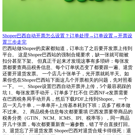
Shopee巴西自动开票怎么设置？订单处理→订单设置→开票设
置三步走完
巴西站做Shopee的卖家都知道，订单出了之后要开发票上传到
平台。 这是Shopee巴西站的强制合规要求，缺一张就可能被
扣分甚至下架。 但真正干起来才发现这事有多琐碎：每张发
票都要查商品税务信息、每个订单状态变了都要跟一遍、退货
还要开退货发票。 一个店几十张单子，光开票就耗半天。如
果你也在Shopee巴西站下面这几个开票相关的问题，先对照看
一下。 一、Shopee设置巴西自动开票并上传，5个最容易踩的
坑 1、每张发票手动开，订单多了扛不住 巴西NF-e发票需要
在巴西税务局手动开具，然后下载PDF上传到Shopee。 一个
店一天几十单，一单单开+上传基本耗到下班；店多了根本做
不过来。 2、商品税务信息每次都要重填 巴西发票要带商品的
税务分类（GTIN、NCM、ICMS、IPI、税率等），同一商品
开几十张票，每次都要重新查一遍参数，错了平台直接打回。
3、退货忘了开退货发票 Shopee巴西对退货合规卡得很死：退