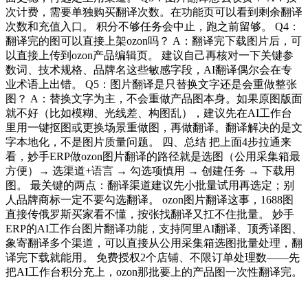
次计费，需要单独购买翻译次数。在功能页可以看到剩余翻译
次数和充值入口。 积分不够任务会中止，跑之前留够。 Q4：
翻译完的图可以直接上架ozon吗？ A：翻译完下载图片后，可
以直接上传到ozon产品编辑页。 建议自己再核对一下关键参
数词、技术规格、品牌名这些敏感字段，AI翻译偶尔会在专
业术语上出错。 Q5：图片翻译是只替换文字还是会重做整张
图？ A：替换文字为主，不会重做产品图本身。如果原图版面
就不好（比如模糊、光线差、构图乱），建议先在AI工作台
里用一键抠图或更换场景重做图，再做翻译。翻译解决的是文
字本地化，不是图片质量问题。 四、总结 把上面4步拉通来
看，妙手ERP做ozon图片翻译的路径就是选图（公用采集箱最
方便）→ 选渠道+语言 → 勾选项慎用 → 创建任务 → 下载用
图。 最关键的两点：翻译渠道建议先小批量试用再选定；别
人品牌商标一定不要勾选翻译。 ozon图片翻译这事，1688图
直接传俄罗斯买家看不懂，按张找翻译又扛不住批量。 妙手
ERP的AI工作台图片翻译功能，支持阿里AI翻译、顶秀译图、
象寄翻译多个渠道，可以直接从公用采集箱选图批量处理，翻
译完下载就能用。 免费授权2个店铺、不限订单处理数——先
把AI工作台积分充上，ozon那批要上的产品图一次性翻译完。