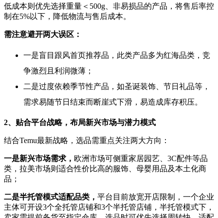
低成本则优先选择重量＜500g、非易损品的产品，将售后率控
制在5%以下，降低物流与售后成本。
需注意避开两大误区：
一是盲目跟风首页推荐品，此类产品多为红海品类，竞
争激烈且利润微薄；
二是过度依赖季节性产品，如圣诞装饰、节日礼品等，
需求易随节日结束而断崖式下滑，易造成库存积压。
2、贴合平台战略，布局新兴市场与潜力模式
结合Temu最新战略，选品需重点关注两大方向：
一是新兴市场需求，
欧洲市场可侧重家居园艺、3C配件等品
类，拉美市场则适合性价比高的服饰、母婴用品及本土化商
品；
二是半托管模式适配品类，
平台目前放宽开店限制，一个企业
主体可开设3个全托管店铺和3个半托管店铺，半托管模式下，
卖家需提前备货至指定仓库，选品时可优先选择周转快、适配