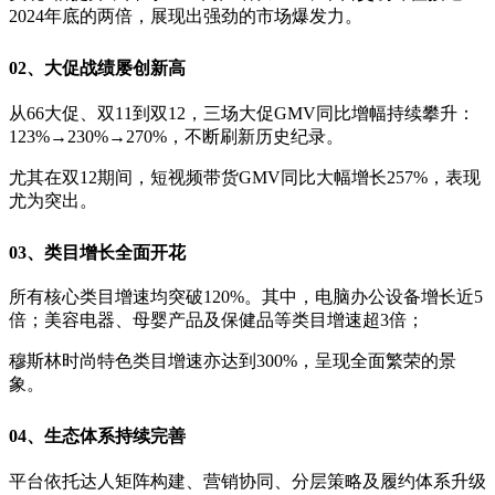
2024年底的两倍，展现出强劲的市场爆发力。
02、
大促战绩屡创新高
从66大促、双11到双12，三场大促GMV同比增幅持续攀升：
123%→230%→270%，不断刷新历史纪录。
尤其在双12期间，短视频带货GMV同比大幅增长257%，表现
尤为突出。
0
3、
类目增长全面开花
所有核心类目增速均突破120%。其中，电脑办公设备增长近5
倍；美容电器、母婴产品及保健品等类目增速超3倍；
穆斯林时尚特色类目增速亦达到300%，呈现全面繁荣的景
象。
0
4、
生态体系持续完善
平台依托达人矩阵构建、营销协同、分层策略及履约体系升级