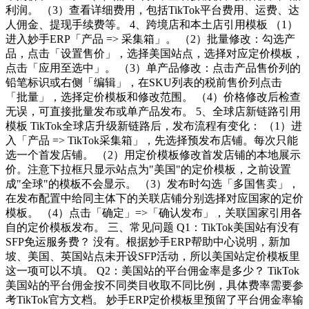
利润。 （3）查看详细费用，包括TikTok平台费用、运费、达
人佣金、提现手续费等。 4、跨境店和本土店引用模板 （1）
进入妙手ERP「产品 => 采集箱」。 （2）批量修改：勾选产
品，点击「设置售价」，选择美国站点，选择对应定价模板，
点击「应用至选中」。 （3）单产品修改：点击产品售价列的
铅笔标识或右侧「编辑」，在SKU列表的税前售价列点击
「批量」，选择定价模板和修改范围。 （4）价格修改后检查
无误，可直接批量发布或单产品发布。 5、全球店新链路引用
模板 TikTok全球店升级新链路后，发布流程有变化： （1）进
入「产品 => TikTok采集箱」，先选择预发布店铺。每次只能
选一个首发店铺。 （2）用定价模板修改首发店铺的本地展示
价。注意下拉框只显示站点为"美国"的定价模板，之前设置
成"全球"的模板不会显示。 （3）发布时勾选「多国售卖」，
在发布配置中给同主体下的关联店铺分别选择对应国家的定价
模板。 （4）点击「确定」=>「确认发布」，关联国家引用各
自的定价模板发布。 三、常见问题 Q1：TikTok美国站有没有
SFP免运服务费？ 没有。根据妙手ERP帮助中心说明，新加
坡、美国、英国站点未开设SFP活动，所以美国站定价模板里
这一项可以不填。 Q2：美国站的平台佣金率是多少？ TikTok
美国站的平台佣金按不同类目收取不同比例，具体费率需要参
考TikTok官方文档。 妙手ERP定价模板里预留了平台佣金率输