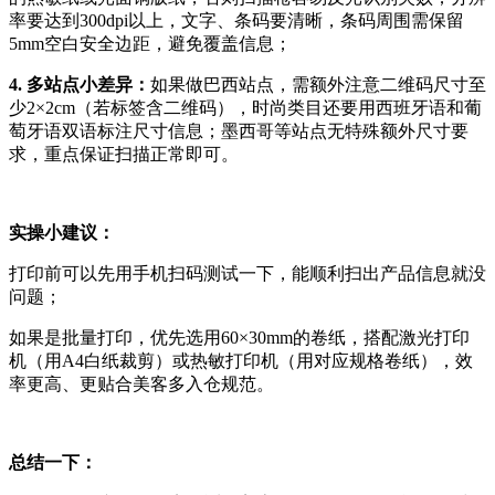
率要达到300dpi以上，文字、条码要清晰，条码周围需保留
5mm空白安全边距，避免覆盖信息；
4. 多站点小差异：
如果做巴西站点，需额外注意二维码尺寸至
少2×2cm（若标签含二维码），时尚类目还要用西班牙语和葡
萄牙语双语标注尺寸信息；墨西哥等站点无特殊额外尺寸要
求，重点保证扫描正常即可。
实操小建议：
打印前可以先用手机扫码测试一下，能顺利扫出产品信息就没
问题；
如果是批量打印，优先选用60×30mm的卷纸，搭配激光打印
机（用A4白纸裁剪）或热敏打印机（用对应规格卷纸），效
率更高、更贴合美客多入仓规范。
总结一下：