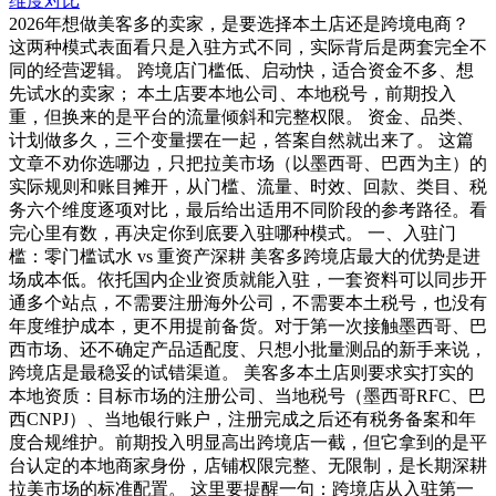
维度对比
2026年想做美客多的卖家，是要选择本土店还是跨境电商？
这两种模式表面看只是入驻方式不同，实际背后是两套完全不
同的经营逻辑。 跨境店门槛低、启动快，适合资金不多、想
先试水的卖家； 本土店要本地公司、本地税号，前期投入
重，但换来的是平台的流量倾斜和完整权限。 资金、品类、
计划做多久，三个变量摆在一起，答案自然就出来了。 这篇
文章不劝你选哪边，只把拉美市场（以墨西哥、巴西为主）的
实际规则和账目摊开，从门槛、流量、时效、回款、类目、税
务六个维度逐项对比，最后给出适用不同阶段的参考路径。看
完心里有数，再决定你到底要入驻哪种模式。 一、入驻门
槛：零门槛试水 vs 重资产深耕 美客多跨境店最大的优势是进
场成本低。依托国内企业资质就能入驻，一套资料可以同步开
通多个站点，不需要注册海外公司，不需要本土税号，也没有
年度维护成本，更不用提前备货。对于第一次接触墨西哥、巴
西市场、还不确定产品适配度、只想小批量测品的新手来说，
跨境店是最稳妥的试错渠道。 美客多本土店则要求实打实的
本地资质：目标市场的注册公司、当地税号（墨西哥RFC、巴
西CNPJ）、当地银行账户，注册完成之后还有税务备案和年
度合规维护。前期投入明显高出跨境店一截，但它拿到的是平
台认定的本地商家身份，店铺权限完整、无限制，是长期深耕
拉美市场的标准配置。 这里要提醒一句：跨境店从入驻第一