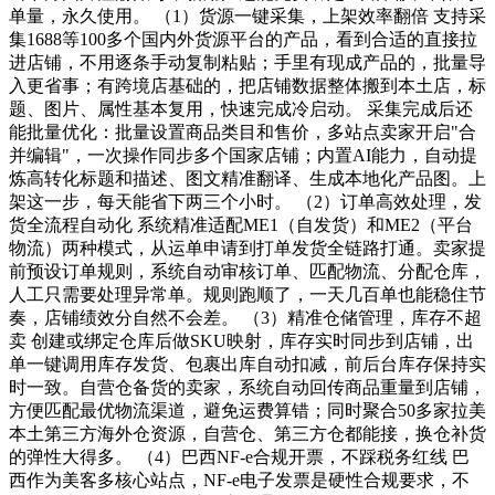
单量，永久使用。 （1）货源一键采集，上架效率翻倍 支持采
集1688等100多个国内外货源平台的产品，看到合适的直接拉
进店铺，不用逐条手动复制粘贴；手里有现成产品的，批量导
入更省事；有跨境店基础的，把店铺数据整体搬到本土店，标
题、图片、属性基本复用，快速完成冷启动。 采集完成后还
能批量优化：批量设置商品类目和售价，多站点卖家开启"合
并编辑"，一次操作同步多个国家店铺；内置AI能力，自动提
炼高转化标题和描述、图文精准翻译、生成本地化产品图。上
架这一步，每天能省下两三个小时。 （2）订单高效处理，发
货全流程自动化 系统精准适配ME1（自发货）和ME2（平台
物流）两种模式，从运单申请到打单发货全链路打通。卖家提
前预设订单规则，系统自动审核订单、匹配物流、分配仓库，
人工只需要处理异常单。规则跑顺了，一天几百单也能稳住节
奏，店铺绩效分自然不会差。 （3）精准仓储管理，库存不超
卖 创建或绑定仓库后做SKU映射，库存实时同步到店铺，出
单一键调用库存发货、包裹出库自动扣减，前后台库存保持实
时一致。自营仓备货的卖家，系统自动回传商品重量到店铺，
方便匹配最优物流渠道，避免运费算错；同时聚合50多家拉美
本土第三方海外仓资源，自营仓、第三方仓都能接，换仓补货
的弹性大得多。 （4）巴西NF-e合规开票，不踩税务红线 巴
西作为美客多核心站点，NF-e电子发票是硬性合规要求，不