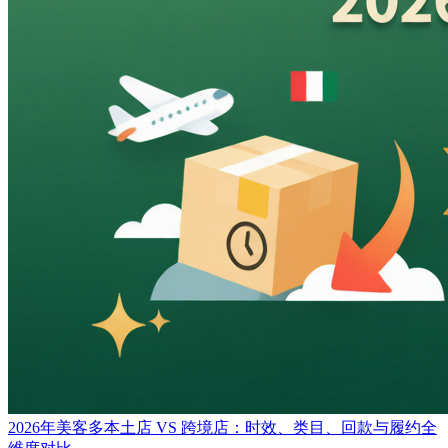
2026年美客多本土店 VS 跨境店：时效、类目、回款与履约全