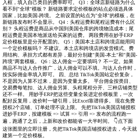
入框，填入自己类目的费率即可。 Q3：全球店新链路为什么
看不到"全球"模板？ 新链路要求定价模板的站点必须选具体
国家，比如美国-跨境。 之前设置的站点为"全球"的模板，在
新链路发布时不会显示。 Q4：头程运费和尾程运费有什么区
别？ 头程运费是商品从中国到美国仓库的跨境物流成本；尾
程运费是美国本地派送给买家的运费。 两段费用在妙手ERP
定价模板里是分开配置的。 Q5：美国本土店和跨境店能用同
一个定价模板吗？ 不建议。本土店和跨境店的发货模式、费
用结构、承担方式都有差异，最好分别建"美国-本土"和"美国-
跨境"两套模板。 Q6：达人佣金一定要填吗？ 不一定。如果
商品不与达人合作推广，达人佣金可以不填。与达人合作时，
按实际佣金率填入即可。 四、总结 TikTok美国站定价复杂，
不是因为人算不过来，是因为变量太多。 平台佣金按类目、
交易费每笔扣、达人佣金另算、头程尾程分开、三种店铺类型
还不一样。 用妙手ERP把这些变量全装进定价模板里，一次
配好反复用，改价时一键引用，比Excel靠谱得多。 现在免费
授权2个店铺、订单处理不设上限。 先把TikTok美国店铺授权
进妙手ERP，按建模板 => 试算 => 引用 => 发布的流程跑一
遍，跑通了之后，上新和改价都能省一大半时间。 👇点下面
这张图里的立即注册，先把TikTok美国店铺授权进去，今天就
建第一个定价模板。