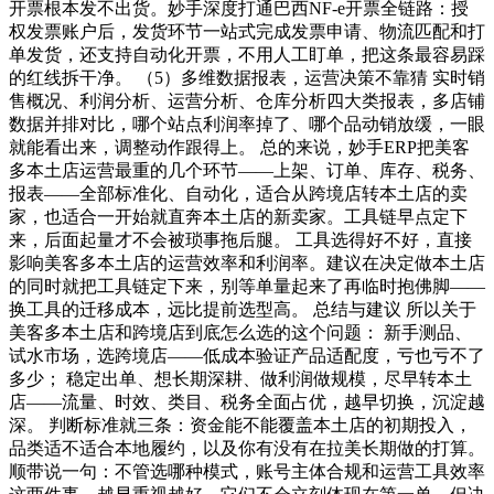
开票根本发不出货。妙手深度打通巴西NF-e开票全链路：授
权发票账户后，发货环节一站式完成发票申请、物流匹配和打
单发货，还支持自动化开票，不用人工盯单，把这条最容易踩
的红线拆干净。 （5）多维数据报表，运营决策不靠猜 实时销
售概况、利润分析、运营分析、仓库分析四大类报表，多店铺
数据并排对比，哪个站点利润率掉了、哪个品动销放缓，一眼
就能看出来，调整动作跟得上。 总的来说，妙手ERP把美客
多本土店运营最重的几个环节——上架、订单、库存、税务、
报表——全部标准化、自动化，适合从跨境店转本土店的卖
家，也适合一开始就直奔本土店的新卖家。工具链早点定下
来，后面起量才不会被琐事拖后腿。 工具选得好不好，直接
影响美客多本土店的运营效率和利润率。建议在决定做本土店
的同时就把工具链定下来，别等单量起来了再临时抱佛脚——
换工具的迁移成本，远比提前选型高。 总结与建议 所以关于
美客多本土店和跨境店到底怎么选的这个问题： 新手测品、
试水市场，选跨境店——低成本验证产品适配度，亏也亏不了
多少； 稳定出单、想长期深耕、做利润做规模，尽早转本土
店——流量、时效、类目、税务全面占优，越早切换，沉淀越
深。 判断标准就三条：资金能不能覆盖本土店的初期投入，
品类适不适合本地履约，以及你有没有在拉美长期做的打算。
顺带说一句：不管选哪种模式，账号主体合规和运营工具效率