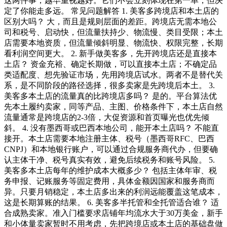
这两件事，越早重视越好。它们不会立刻体现在第一单，但决
定了你能走多远。 常见问题解答 1. 美客多跨境店和本土店的
区别大吗？ 大，而且是规则层面的差距。跨境店无需本地公
司和税号、启动快，但流量扶持少、物流慢、类目受限；本土
店需要本地资质，但流量倾斜明显、物流快、权限完整，长期
看利润空间更大。 2. 新手做美客多，先开跨境店还是直接本
土店？ 资金充裕、确定长期做，可以直接本土店；不确定品
类适配度、想先验证市场，先用跨境店试水。两者不是替代关
系，是不同阶段的路径选择，很多卖家是先跨境后本土。 3.
美客多本土店的流量真的比跨境店多吗？ 是的。平台算法优
先本土履约卖家，同等产品、主图、价格条件下，本土店自然
流量通常是跨境店的2-3倍，大促资源和首页曝光也优先倾
斜。 4. 没有墨西哥或巴西本地公司，能开本土店吗？ 不能直
接开。本土店需要本地注册主体、税号（墨西哥RFC、巴西
CNPJ）和本地银行账户，可以通过合规服务商代办，但要确
认主体干净、税号真实有效，避免后续税务和账号风险。 5.
美客多本土店每年的维护成本大概多少？ 包括主体年审、税
务申报、记账服务等固定费用，具体金额因国家和服务商而
异。只要月销稳定，本土店多出来的利润远能覆盖这笔成本，
这是长期算账的结果。 6. 美客多半托管和全托管适合谁？ 适
合成熟卖家。准入门槛要求店铺年均流水大于30万美金，新手
和小体量卖家暂时不用考虑，先把跨境店或本土店的基础盘做