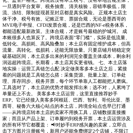
化、监管严格化。跨境店没有本土税号、没有本地合规主体，
一旦遇到平台复审、税务抽查、清关核验，容错率极低，限
流、冻结、限制提现甚至封店都是真实风险。 正规本土店主
体干净、税号有效、记账正常、票据合规，无论是墨西哥的
MVE电子申报、CFDI发票合规，还是巴西的NF-e税务体系，
都能适配最新政策。主体合规，才是账号最稳的护城河。 成
本账很多人也算反了。跨境店表面"零门槛"，实际是低流量、
低转化、高损耗、高风险叠加；本土店有固定维护成本，但高
流量、高转化、低损耗，还能无限放量。只要店铺月销稳定突
破基础区间，本土店多出来的利润完全覆盖主体成本，剩余利
润远超跨境店。长期看，本土店其实更省钱。 七、本土店落
地实操：运营工具链怎么配 决定做美客多本土店之后，紧接
着的问题就是工具链怎么搭：采集货源、批量上架、订单处
理、库存同步、税务开票，每个环节单靠人工都能把人磨疯。
工具选对了，本土店的优势才能发挥出来；选不对，人累垮了
单量还上不去。 美客多本土店运营，这里直接推荐妙手
ERP。它已经接入美客多阿根廷、巴西、智利、哥伦比亚、墨
西哥、秘鲁六大核心站点的本土店，跨境全站点也早已打通
——从跨境店转本土店的卖家不用换工具，店铺数据直接搬
家；而且从产品上架、订单履约到税务开票，本土店运营涉及
的所有环节它都覆盖： 📢对妙手ERP感兴趣的卖家，立即点
击下方图片注册账号，新用户还能免费绑定2个店铺，不限订