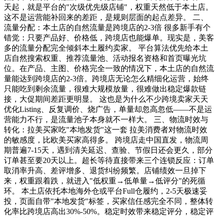
天起，就是平台的"次级优先级店铺"，权重天然低于本土店。
这不是运营能补回来的差距，是规则层面的起点差异。 二、
流量分配：本土店的自然流量是跨境店的2-3倍 很多新手有个
错觉：只要产品好、价格低，跨境店也能爆单。现实是，美客
多的流量分配完全倾斜本土履约卖家。 平台算法优先给本土
店自然搜索权重、推荐流量池、活动报名资格和首页曝光坑
位。在产品、主图、价格完全一致的情况下，本土店的自然流
量能达到跨境店的2-3倍。跨境店无论怎么精细化运营，始终
只能吃到剩余流量，很难大规模放量，很难做出稳定爆款链
接，大促期间差距更明显。 这也是为什么不少跨境卖家天天
优化Listing、反复调价、烧广告，单量却忽高忽低——不是运
营能力不行，是流量池子本身就不一样大。 三、物流时效与
转化：拉美买家吃"本地发货"这一套 拉美消费者对物流时效
的敏感度，比欧美买家高得多。 跨境店走中国直发，物流周
期普遍7-15天，遇到清关延迟、查验、节假日还会更久，部分
订单甚至要20天以上。超长等待直接带来三个连锁反应：订单
取消率升高、差评增多、退货纠纷频繁。店铺绩效一旦掉下
来，权重跟着跌，就进入"低权重→低单量→低评分"的死循
环。 本土店依托本地海外仓或平台Full仓履约，2-5天极速妥
投，页面自带"本地发货"标签，买家信任感完全不同，整体转
化率比跨境店高出30%-50%。稳定时效带来稳定评分，稳定评