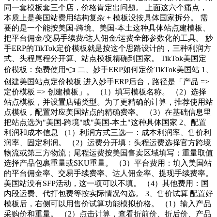
同一套模板套三个店，价格肯定出问题。 上面这六个痛点，
本质上是美国站费用结构复杂 + 模板没按具体国家拆分。 需
要的是一个能按美国-跨境、美国-本土这种具体站点建模板、
把平台佣金/交易手续费/达人佣金/运费全部参数化的工具。 妙
手ERP的TikTok定价模板就是按这个思路设计的，三种利润方
式、头程尾程分开算、站点模板精确到国家。 TikTok美国定
价模板：免费使用👈 二、妙手ERP如何定价TikTok美国站 1、
创建美国站点定价模板 进入妙手ERP后台，路径是「产品 =>
定价模板 => 创建模板」。 （1）填写模板名称。 （2）选择
站点模板，并设置店铺类型。为了更精确的计算，推荐使用站
点模板，配置对应美国站点的精确费率。 （3）在基础信息里
把站点选为"美国-跨境"或"美国-本土"这种具体国家 2、配置
利润和成本信息 （1）利润方式三选一：成本利润率、售价利
润率、固定利润。 （2）运费分开填：头程运费选择官方跨境
物流或第三方物流；尾程运费按美国售卖区域填写；重量取值
选择产品包裹重量或SKU重量。 （3）平台费用：填入美国站
的平台佣金率、交易手续费率、达人佣金率、提现手续费率。
美国站没有SFP活动，这一项可以不填。 （4）其他费用：国
内段运费、代打包费等按实际情况勾选。 3、售价试算 配置好
模板后，右侧可以用售价试算功能模拟价格。 （1）输入产品
采购价和重量。 （2）点击计算，查看折前价、折后价、产品