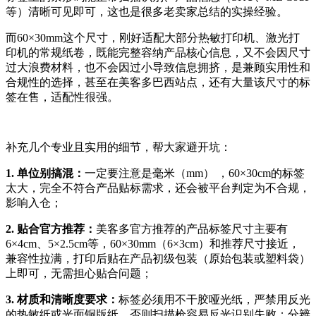
等）清晰可见即可，这也是很多老卖家总结的实操经验。
而60×30mm这个尺寸，刚好适配大部分热敏打印机、激光打
印机的常规纸卷，既能完整容纳产品核心信息，又不会因尺寸
过大浪费材料，也不会因过小导致信息拥挤，是兼顾实用性和
合规性的选择，甚至在美客多巴西站点，还有大量该尺寸的标
签在售，适配性很强。
补充几个专业且实用的细节，帮大家避开坑：
1. 单位别搞混：
一定要注意是毫米（mm） ，60×30cm的标签
太大，完全不符合产品贴标需求，还会被平台判定为不合规，
影响入仓；
2. 贴合官方推荐：
美客多官方推荐的产品标签尺寸主要有
6×4cm、5×2.5cm等，60×30mm（6×3cm）和推荐尺寸接近，
兼容性拉满，打印后贴在产品初级包装（原始包装或塑料袋）
上即可，无需担心贴合问题；
3. 材质和清晰度要求：
标签必须用不干胶哑光纸，严禁用反光
的热敏纸或光面铜版纸，否则扫描枪容易反光识别失败；分辨