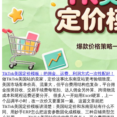
TikTok美国定价模板：把佣金、运费、利润方式一次性配好！
做TikTok美国站的卖家，定价这事比东南亚站更考验细致度。
美国市场客单价高、流量大，但平台费用结构也复杂，平台佣
金按类目收、交易手续费每笔扣、达人佣金另外算、跨境物流
成本和尾程运费还要分开。 很多人一开始用Excel硬算，上一
个品调半小时，改一次价又要重算一遍。 这篇文章就把
TikTok美国定价模板讲清楚：美国站定价和东南亚站有什么不
同、用妙手ERP怎么把这套参数固化成模板、三种店铺类型怎