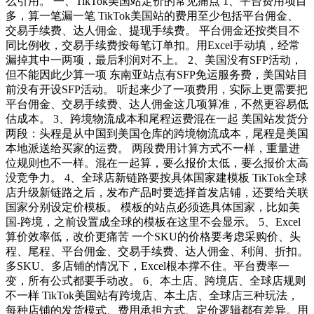
么引用。 一、TikTok美国站定价的常见痛点 1、平台费用项目
多，算一笔漏一笔 TikTok美国站的费用至少包括平台佣金、
交易手续费、达人佣金、提现手续费。 平台佣金还按类目不
同比例收，交易手续费按每笔订单扣。用Excel手动填，经常
漏掉其中一两项，最后利润对不上。 2、美国没有SFP活动，
但不能因此少算一项 东南亚站点有SFP免运服务费，美国站目
前没有开设SFP活动。 听起来少了一项费用，实际上更需要把
平台佣金、交易手续费、达人佣金这几项算准，不然更容易低
估成本。 3、跨境物流成本和尾程运费混在一起 美国站发货分
两段：头程是从中国到美国仓库的跨境物流成本，尾程是美国
本地派送给买家的运费。 两段费用计算方式不一样，重量进
位规则也不一样。混在一起算，要么报价太低，要么报价太高
没竞争力。 4、全球店新链路要按具体国家建模板 TikTok全球
店升级新链路之后，发布产品时要选择首发店铺，还要给关联
国家分别设定价模板。 模板的站点必须选具体国家，比如美
国-跨境，之前设置成全球的模板在这里不会显示。 5、Excel
算价效率低，改价更痛苦 一个SKU的价格要考虑采购价、头
程、尾程、平台佣金、交易手续费、达人佣金、利润、折扣。
多SKU、多店铺的情况下，Excel根本撑不住。平台费率一
变，所有公式都要手动改。 6、本土店、跨境店、全球店规则
不一样 TikTok美国站有跨境店、本土店、全球店三种玩法，
每种店铺的发货模式、费用承担方式、定价逻辑都有差异。用