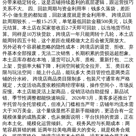
分带来稳定转化，这是店铺持续盈利的底层逻辑，跟运营技巧
关系不大。 四、回款周期与资金利用率：钱多久落袋，差距
不小 做生意的都知道，回款速度就是资金利用率。 跨境店回
款周期较长，一般15-25天，单笔最低回款金额500美元，以美
元结算。本土店在买家签收后2-7天即可回款，以当地货币结
算。同样是10万块货款，跨境店一年只能周转十几轮，本土店
能周转四五十轮，这个差距在规模做大之后会被无限放大。
另外还有个容易被忽略的隐性成本：跨境店的退货、拒收、弃
件基本全部报废，无法二次销售，长期积累的货损远超想象。
本土店库存都在本地，退货可以入库、质检、重新打包、二次
上架，货损率大幅下降，利润空间被完全拉开。 五、类目权
限与玩法空间：能上什么品，能玩多大 类目管控也是两类店
铺的分水岭。 跨境店商品类目限制多，包装尺寸通常有严格
规定，大促活动高度依赖招商经理审核，操作空间小，市场反
应慢。本土店能灵活上架商品，促销活动自助提报，新品试
错、季节性调整都能快速响应。 2026年3月，美客多还推出了
半托管与全托管模式，但准入门槛相当严苛：店铺年均流水需
大于30万美金。这个量级显然不是新手能碰的，更适合有一定
规模体量的成熟卖家，也从侧面说明：平台扶持的资源，正在
向本土化、规模化运营倾斜。 六、税务风控与长期成本：两
笔容易算错的账 近两年拉美电商最大的变化，就是税务合规