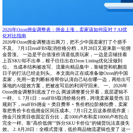
2026年Ozon佣金调整表：佣金上涨，卖家该如何应对？AI优
化对比指南
2026年Ozon佣金调整连出两刀，把不少中国卖家打了个措手
不及。 7月1日realFBS取消价格分档，8月28日又迎来新一轮佣
金普涨。 一边是平台借涨价清退低质玩家，一边是店铺挂着
上百SKU却不出单，根子往往出在Ozon Listing优化没做到
位。 当成本结构被改写、流量向精品集中，靠铺货和机翻混
日子的打法已经走到头。 本文面向正在或准备做Ozon的中国
卖家，先用一套判断标准帮你认清自己站在哪一边，再给出可
落地的AI提效方案，把被改写后的利润守回来。 一、2026年
Ozon佣金调整到底改了什么 两波调整要分开看，底层逻辑不
一样。 1. 7月1日：realFBS取消价格分档，跨境卖家最受伤 旧
规则下，realFBS佣金 = 类目费率 + 售价档位阶梯扣费，卖家
靠把售价卡在低佣金区间压成本。7月1日之后这条彻底作废：
佣金只按类目收固定百分比，卖1000卢布和卖10000卢布扣点
完全一样。靠"高价低佣""拆分SKU卡价位"的铺货玩法直接失
效。 2. 8月28日：全模式普涨，低价商品物流逻辑也变了 这一