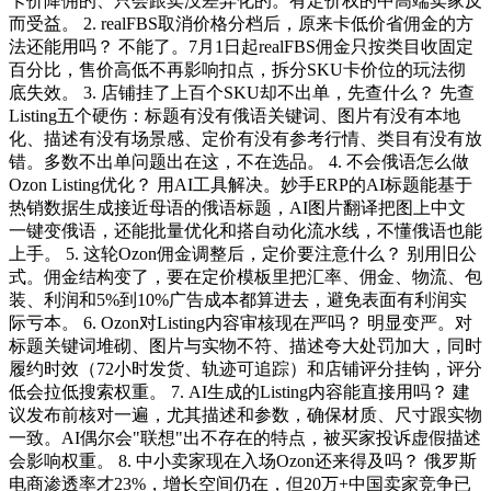
卡价降佣的、只会跟卖没差异化的。有定价权的中高端卖家反
而受益。 2. realFBS取消价格分档后，原来卡低价省佣金的方
法还能用吗？ 不能了。7月1日起realFBS佣金只按类目收固定
百分比，售价高低不再影响扣点，拆分SKU卡价位的玩法彻
底失效。 3. 店铺挂了上百个SKU却不出单，先查什么？ 先查
Listing五个硬伤：标题有没有俄语关键词、图片有没有本地
化、描述有没有场景感、定价有没有参考行情、类目有没有放
错。多数不出单问题出在这，不在选品。 4. 不会俄语怎么做
Ozon Listing优化？ 用AI工具解决。妙手ERP的AI标题能基于
热销数据生成接近母语的俄语标题，AI图片翻译把图上中文
一键变俄语，还能批量优化和搭自动化流水线，不懂俄语也能
上手。 5. 这轮Ozon佣金调整后，定价要注意什么？ 别用旧公
式。佣金结构变了，要在定价模板里把汇率、佣金、物流、包
装、利润和5%到10%广告成本都算进去，避免表面有利润实
际亏本。 6. Ozon对Listing内容审核现在严吗？ 明显变严。对
标题关键词堆砌、图片与实物不符、描述夸大处罚加大，同时
履约时效（72小时发货、轨迹可追踪）和店铺评分挂钩，评分
低会拉低搜索权重。 7. AI生成的Listing内容能直接用吗？ 建
议发布前核对一遍，尤其描述和参数，确保材质、尺寸跟实物
一致。AI偶尔会"联想"出不存在的特点，被买家投诉虚假描述
会影响权重。 8. 中小卖家现在入场Ozon还来得及吗？ 俄罗斯
电商渗透率才23%，增长空间仍在，但20万+中国卖家竞争已