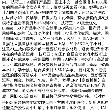
内。 技巧二：AI翻译产品图，图上中文一键变俄语 从1688采
集的图满是中文卖点和水印，俄罗斯买家看不懂。妙手ERP的
【AI图片翻译】自动识别图中文字翻成俄语，还能智能消除
供应商水印、换场景、换俄罗斯面孔模特。有做服装的朋友换
模特后点击率提升约15%到20%。 技巧三：AI批量优化
Listing，50个产品半小时 在妙手ERP采集箱勾选一批产品，利
用妙手ERP的【AI自动优化】功能，批量优化标题、描述、图
片翻译和尺寸调整。 我的一般流程：选品→批量AI标题→批
量描述→批量修图翻译→检查→上架，50个SKU约半小时。
注意AI生成内容发布前一定要核对参数材质，避免"联想"出不
存在的特点被投诉。 技巧四：AI工作台搭自动化流水线 把上
面环节串成SOP：采集原图→抠图→AI翻译→去水印→高清放
大→生成俄语标题。设好参数后系统后台自动跑，新品上架基
本不用手动干预，适合多类目大SKU卖家。 智能定价：把佣
金涨的部分算进成本 Ozon佣金结构按品类差异大，定价要算
汇率、佣金、物流、包装、利润。 妙手ERP【定价模板】自
动拉取各类目佣金标准算建议售价，建议预留5%到10%广告
成本空间，避免表面有利润实际亏本。 这轮Ozon佣金调整
后，用旧公式定价的一批链接已经悄悄变亏损链接。 👇对妙
手ERP感兴趣的卖家立即点击下方图片注册账号，新用户现在
还能免费授权两个店铺，不限订单量，永久使用。 六、用AI