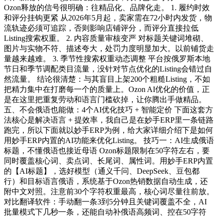
Ozon释放的信号很明确：往精品化、品牌化走。 1. 履约时效
和评分挂钩更紧 从2026年5月起，卖家需在72小时内发货，物
流轨迹必须可追踪，否则影响店铺评分，而评分直接拉低
Listing搜索权重。 2. 内容质量审核变严 对标题关键词堆砌、
图片与实物不符、描述夸大，处罚力度明显加大。以前铺货走
量越来越难。 3. 季节性搜索权重动态调整 平台按俄罗斯本地
节日和季节调配类目流量，没针对节点优化的Listing会错过自
然流量。 结论很清楚：与其盲目上架200个粗糙Listing，不如
把精力集中在打磨每一个的质量上。Ozon AI优化的价值，正
是在这里把重复劳动和语言门槛砍掉，让你腾出手做精品。
五、不会俄语也能做：4个AI优化技巧 + 智能定价 下面这套方
法核心是解决语言 + 提效率，我自己是在妙手ERP里一条链路
跑完，所以下面就以妙手ERP为例，给大家详细介绍下是如何
用妙手ERP内置的AI功能来优化Listing。 技巧一：AI生成俄语
标题，不懂俄语也接近母语 Ozon标题限制在50字符左右，要
同时覆盖核心词、卖点词、长尾词、属性词。用妙手ERP内置
的【AI标题】，选好模型（通义千问、DeepSeek、豆包都
行）和目标语言俄语，系统基于Ozon热销数据自动生成，还
附中文对照。注意前30个字符权重最高，核心词尽量往前放。
对比翻译软件：手动翻一条3到5分钟且关键词覆盖不全，AI
批量模式下几秒一条，还能自动补俄语高频词、控在50字符