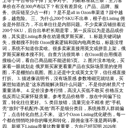
上等于平台帮你干掉了竞争对手。 判断标准就三条：主力客
单价在不在300卢布以下？有没有差异化（产品、品牌、服
务、供应链至少占一样）？是不是all in Ozon单渠道？踩中越
多，越危险。 三、为什么200个SKU不出单，根子在Listing 佣
金是外部压力，不出单往往是内部问题。不少卖家店铺挂着近
200个SKU，后台出单栏长期是零，第一反应以为是选品或价
格，其实是Listing本身在劝退俄罗斯买家。 1. 标题关键词缺
失，搜都搜不到你 Ozon搜索逻辑和国内电商类似，标题没埋
词，系统不知道你卖啥。很多卖家直接用英文或拼音上架，俄
罗斯买家根本搜不到。自查方法很简单：在Ozon前台用俄语
搜核心词，看自己商品能不能进前5页。 2. 图片没本地化，买
家看一眼就划走 俄罗斯买家更看重产品在实际场景里的使用
图，不是棚拍白底图。图上还是中文或英文文字，信任感直接
打折。 3. 描述像说明书，没有场景感 参数堆砌完就结束，买
家想知道的是"这东西能解决我什么问题"，不是你的材质尺寸
重量清单。 4. 定价没参考行情，高没人买低不敢买 价格压太
低反而让买家怀疑质量。参考竞品价格带，放在中间偏下位
置，转化往往更好。 5. 类目放错，流量完全不精准 把"手机
壳"放到"手机配件-其他"而不是细分类目，系统推荐人群就偏
了，点击转化自然上不来。 这5个Ozon Listing优化硬伤，每一
个都在悄悄吃掉你的曝光和转化，跟佣金涨不涨是两码事。
四、新规下Listing质量比数量重要，方向已经写明 2026年