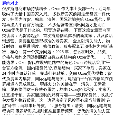
履约对比
俄罗斯电商市场持续增长，Ozon 作为本土头部平台，近两年
吸纳了大量中国卖家入局。 多数新卖家前期走无货源一件代
发，把国内收货、贴单、清关、国际运输交给 Ozon货代，尾
程再接入平台官方物流。 不少运营者直到出问题才想明白
Ozon货代是干什么的、职责边界在哪。 下面这篇文章面向两
类读者：无货源起步、首次搭建物流体系的新卖家，以及多店
铺运营、需要重建选型标准的老卖家。 全文以清关能力、物
流时效、费用透明度、赔偿政策、服务配套五项指标为判断基
准，核心回答一个实操问题：2026 年，怎么在时效、品类、
价格与履约之间选到匹配自身业务结构的 Ozon货代。 一、职
能边界：Ozon货代在履约链路中的角色 Ozon 跨境店采用"平
台官方物流 + 国内段货代"的双层结构：买家下单后，卖家在
24 小时内确认订单，完成打包贴单，交由 Ozon货代揽收；货
代负责国内集货、国际运输与清关，尾程由平台官方物流在俄
罗斯境内完成派送。 职能划分的关键在于：清关、国际运
输、尾程协同这三段核心履约，均由 Ozon货代承接，卖家无
法直接干预。卖家能控制的只有两端——选哪家货代，以及打
包发货的执行质量。这一边界决定了风控重心应当前置到"选
型"环节，而非事后补救。 1. 服务范围：清关、国际运输与尾
程协同 俄罗斯海关规则复杂且更新频繁，货代的清关能力直