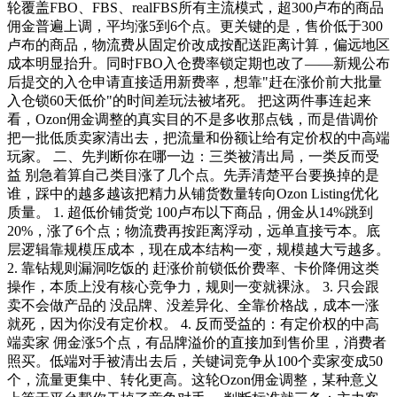
轮覆盖FBO、FBS、realFBS所有主流模式，超300卢布的商品
佣金普遍上调，平均涨5到6个点。更关键的是，售价低于300
卢布的商品，物流费从固定价改成按配送距离计算，偏远地区
成本明显抬升。同时FBO入仓费率锁定期也改了——新规公布
后提交的入仓申请直接适用新费率，想靠"赶在涨价前大批量
入仓锁60天低价"的时间差玩法被堵死。 把这两件事连起来
看，Ozon佣金调整的真实目的不是多收那点钱，而是借调价
把一批低质卖家清出去，把流量和份额让给有定价权的中高端
玩家。 二、先判断你在哪一边：三类被清出局，一类反而受
益 别急着算自己类目涨了几个点。先弄清楚平台要换掉的是
谁，踩中的越多越该把精力从铺货数量转向Ozon Listing优化
质量。 1. 超低价铺货党 100卢布以下商品，佣金从14%跳到
20%，涨了6个点；物流费再按距离浮动，远单直接亏本。底
层逻辑靠规模压成本，现在成本结构一变，规模越大亏越多。
2. 靠钻规则漏洞吃饭的 赶涨价前锁低价费率、卡价降佣这类
操作，本质上没有核心竞争力，规则一变就裸泳。 3. 只会跟
卖不会做产品的 没品牌、没差异化、全靠价格战，成本一涨
就死，因为你没有定价权。 4. 反而受益的：有定价权的中高
端卖家 佣金涨5个点，有品牌溢价的直接加到售价里，消费者
照买。低端对手被清出去后，关键词竞争从100个卖家变成50
个，流量更集中、转化更高。这轮Ozon佣金调整，某种意义