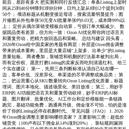
前后，差距有多大 把实测和同行反馈汇总：单条Listing上架时
间从25到40分钟降到3到8分钟，日均上架从8到12个提到30到
50个； 俄语标题从机翻变接近母语，搜索流量明显提升；图
片修图从外包单张50元变AI批量单张约0.03元，成本降99%以
上； 定价从偶尔算错变模板自动算，亏损订单大幅减少。 数
据因品类有差异，但方向一致：Ozon AI优化帮你跨过语言关
和重复劳动，把精力放回选品和策略。 总结与建议 回头看，
2026年Ozon给中国卖家的考题有两层：外层是Ozon佣金调整
带来的成本重构，里层是大量店铺"上架多、出单少"的Listing
质量短板。 两者叠加，靠铺货和机翻的打法基本被判出局，
而有定价权、愿意打磨Listing的卖家反而吃到清退红利。 给三
个实在建议： 第一，先用三条判断标准认清自己站在哪一
边，客单价低、没差异化、单渠道的尽早调整或换品类； 第
二，把运营重心从SKU数量转向Ozon Listing优化质量，标题
埋词、图片本地化、描述场景化、类目放准； 第三，用妙手
ERP的 AI功能把语言关和重复劳动砍掉，妙手ERP的AI标
题、图片翻译、批量优化、AI工作台和定价模板能一条链路
跑完，基础功能免费，跑通再升级。佣金涨不可怕，怕的是涨
价了你的Listing还停在机翻时代。 常见问题（FAQ） 1. 2026
年Ozon佣金调整主要影响哪些卖家？ 主要影响三类：超低价
铺货党（100卢布以下佣金从14%涨到20%）、靠钻规则漏洞