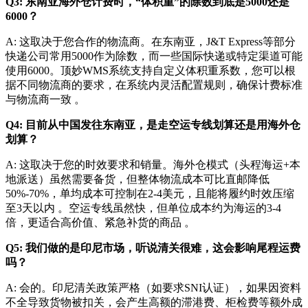
Q3: 东南亚海外仓计费时，“体积重”的除数到底是5000还是
6000？
A: 这取决于您合作的物流商。在东南亚，J&T Express等部分
快递公司常用5000作为除数，而一些国际快递或特定渠道可能
使用6000。顶妙WMS系统支持自定义体积重系数，您可以根
据不同物流商的要求，在系统内灵活配置规则，确保计费标准
与物流商一致 。
Q4: 目前从中国发往东南亚，是走空运专线划算还是用海外仓
划算？
A: 这取决于您的时效要求和销量。海外仓模式（头程海运+本
地派送）虽然需要备货，但整体物流成本可比直邮降低
50%-70%，单均成本可控制在2-4美元，且能将履约时效压缩
至3天以内 。空运专线虽然快，但单位成本约为海运的3-4
倍，更适合高价值、紧急补货的商品 。
Q5: 我们做的是印尼市场，听说清关很难，这会影响尾程运费
吗？
A: 会的。印尼清关政策严格（如要求SNI认证），如果因资料
不全导致货物被扣关，会产生高额的滞港费、柜检费等额外成