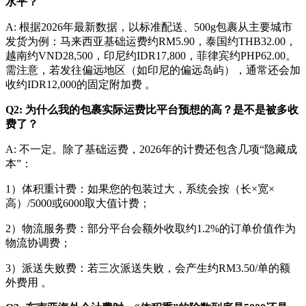
水平？
A: 根据2026年最新数据，以标准配送、500g包裹从主要城市
发货为例：马来西亚基础运费约RM5.90，泰国约THB32.00，
越南约VND28,500，印尼约IDR17,800，菲律宾约PHP62.00。
需注意，若发往偏远地区（如印尼的偏远岛屿），通常还会加
收约IDR12,000的固定附加费 。
Q2: 为什么我的包裹实际运费比平台预想的高？是不是被多收
费了？
A: 不一定。除了基础运费，2026年的计费还包含几项“隐藏成
本”：
1）
体积重计费：如果您的包装过大，系统会按（长×宽×
高）/5000或6000取大值计费；
2）
物流服务费：部分平台会额外收取约1.2%的订单价值作为
物流协调费；
3）派送失败费：若三次派送失败，会产生约RM3.50/单的额
外费用 。