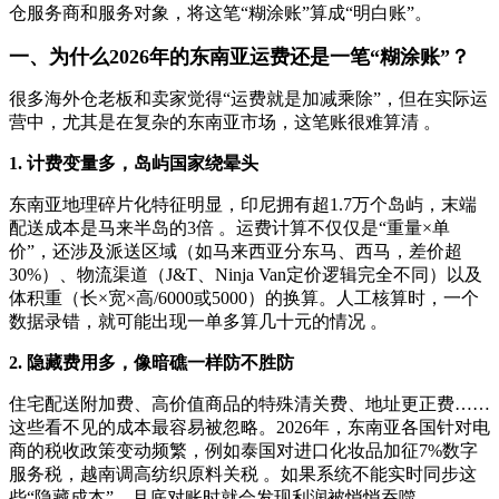
仓服务商和服务对象，将这笔“糊涂账”算成“明白账”。
一、为什么2026年的东南亚运费还是一笔“糊涂账”？
很多海外仓老板和卖家觉得“运费就是加减乘除”，但在实际运
营中，尤其是在复杂的东南亚市场，这笔账很难算清 。
1. 计费变量多，岛屿国家绕晕头
东南亚地理碎片化特征明显，印尼拥有超1.7万个岛屿，末端
配送成本是马来半岛的3倍 。运费计算不仅仅是“重量×单
价”，还涉及派送区域（如马来西亚分东马、西马，差价超
30%）、物流渠道（J&T、Ninja Van定价逻辑完全不同）以及
体积重（长×宽×高/6000或5000）的换算。人工核算时，一个
数据录错，就可能出现一单多算几十元的情况 。
2. 隐藏费用多，像暗礁一样防不胜防
住宅配送附加费、高价值商品的特殊清关费、地址更正费……
这些看不见的成本最容易被忽略。2026年，东南亚各国针对电
商的税收政策变动频繁，例如泰国对进口化妆品加征7%数字
服务税，越南调高纺织原料关税 。如果系统不能实时同步这
些“隐藏成本”，月底对账时就会发现利润被悄悄吞噬。