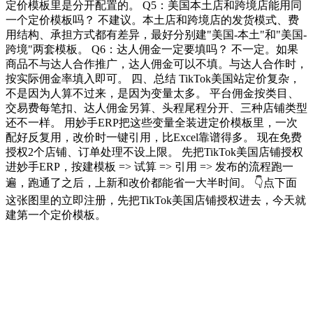
定价模板里是分开配置的。 Q5：美国本土店和跨境店能用同
一个定价模板吗？ 不建议。本土店和跨境店的发货模式、费
用结构、承担方式都有差异，最好分别建"美国-本土"和"美国-
跨境"两套模板。 Q6：达人佣金一定要填吗？ 不一定。如果
商品不与达人合作推广，达人佣金可以不填。与达人合作时，
按实际佣金率填入即可。 四、总结 TikTok美国站定价复杂，
不是因为人算不过来，是因为变量太多。 平台佣金按类目、
交易费每笔扣、达人佣金另算、头程尾程分开、三种店铺类型
还不一样。 用妙手ERP把这些变量全装进定价模板里，一次
配好反复用，改价时一键引用，比Excel靠谱得多。 现在免费
授权2个店铺、订单处理不设上限。 先把TikTok美国店铺授权
进妙手ERP，按建模板 => 试算 => 引用 => 发布的流程跑一
遍，跑通了之后，上新和改价都能省一大半时间。 👇点下面
这张图里的立即注册，先把TikTok美国店铺授权进去，今天就
建第一个定价模板。