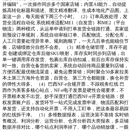
并编辑"，一次操作同步多个国家店铺；内置AI能力，自动提
炼高转化标题和描述、图文精准翻译、生成本地化产品图。上
架这一步，每天能省下两三个小时。 （2）订单高效处理，发
货全流程自动化 系统精准适配ME1（自发货）和ME2（平台
物流）两种模式，从运单申请到打单发货全链路打通。卖家提
前预设订单规则，系统自动审核订单、匹配物流、分配仓库，
人工只需要处理异常单。规则跑顺了，一天几百单也能稳住节
奏，店铺绩效分自然不会差。 （3）精准仓储管理，库存不超
卖 创建或绑定仓库后做SKU映射，库存实时同步到店铺，出
单一键调用库存发货、包裹出库自动扣减，前后台库存保持实
时一致。自营仓备货的卖家，系统自动回传商品重量到店铺，
方便匹配最优物流渠道，避免运费算错；同时聚合50多家拉美
本土第三方海外仓资源，自营仓、第三方仓都能接，换仓补货
的弹性大得多。 （4）巴西NF-e合规开票，不踩税务红线 巴
西作为美客多核心站点，NF-e电子发票是硬性合规要求，不
开票根本发不出货。妙手深度打通巴西NF-e开票全链路：授
权发票账户后，发货环节一站式完成发票申请、物流匹配和打
单发货，还支持自动化开票，不用人工盯单，把这条最容易踩
的红线拆干净。 （5）多维数据报表，运营决策不靠猜 实时销
售概况、利润分析、运营分析、仓库分析四大类报表，多店铺
数据并排对比，哪个站点利润率掉了、哪个品动销放缓，一眼