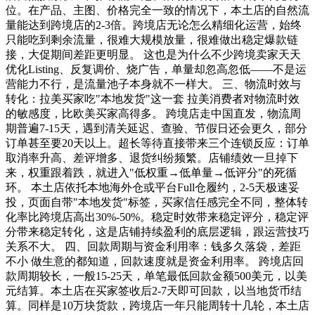
位。在产品、主图、价格完全一致的情况下，本土店的自然流
量能达到跨境店的2-3倍。跨境店无论怎么精细化运营，始终
只能吃到剩余流量，很难大规模放量，很难做出稳定爆款链
接，大促期间差距更明显。 这也是为什么不少跨境卖家天天
优化Listing、反复调价、烧广告，单量却忽高忽低——不是运
营能力不行，是流量池子本身就不一样大。 三、物流时效与
转化：拉美买家吃"本地发货"这一套 拉美消费者对物流时效
的敏感度，比欧美买家高得多。 跨境店走中国直发，物流周
期普遍7-15天，遇到清关延迟、查验、节假日还会更久，部分
订单甚至要20天以上。超长等待直接带来三个连锁反应：订单
取消率升高、差评增多、退货纠纷频繁。店铺绩效一旦掉下
来，权重跟着跌，就进入"低权重→低单量→低评分"的死循
环。 本土店依托本地海外仓或平台Full仓履约，2-5天极速妥
投，页面自带"本地发货"标签，买家信任感完全不同，整体转
化率比跨境店高出30%-50%。稳定时效带来稳定评分，稳定评
分带来稳定转化，这是店铺持续盈利的底层逻辑，跟运营技巧
关系不大。 四、回款周期与资金利用率：钱多久落袋，差距
不小 做生意的都知道，回款速度就是资金利用率。 跨境店回
款周期较长，一般15-25天，单笔最低回款金额500美元，以美
元结算。本土店在买家签收后2-7天即可回款，以当地货币结
算。同样是10万块货款，跨境店一年只能周转十几轮，本土店