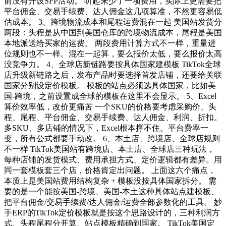
前没有开设SFP活动。 听起来少了一项费用，实际上更需要把
平台佣金、交易手续费、达人佣金这几项算准，不然更容易低
估成本。 3、跨境物流成本和尾程运费混在一起 美国站发货分
两段：头程是从中国到美国仓库的跨境物流成本，尾程是美国
本地派送给买家的运费。 两段费用计算方式不一样，重量进
位规则也不一样。混在一起算，要么报价太低，要么报价太高
没竞争力。 4、全球店新链路要按具体国家建模板 TikTok全球
店升级新链路之后，发布产品时要选择首发店铺，还要给关联
国家分别设定价模板。 模板的站点必须选具体国家，比如美
国-跨境，之前设置成全球的模板在这里不会显示。 5、Excel
算价效率低，改价更痛苦 一个SKU的价格要考虑采购价、头
程、尾程、平台佣金、交易手续费、达人佣金、利润、折扣。
多SKU、多店铺的情况下，Excel根本撑不住。平台费率一
变，所有公式都要手动改。 6、本土店、跨境店、全球店规则
不一样 TikTok美国站有跨境店、本土店、全球店三种玩法，
每种店铺的发货模式、费用承担方式、定价逻辑都有差异。用
同一套模板套三个店，价格肯定出问题。 上面这六个痛点，
本质上是美国站费用结构复杂 + 模板没按具体国家拆分。 需
要的是一个能按美国-跨境、美国-本土这种具体站点建模板、
把平台佣金/交易手续费/达人佣金/运费全部参数化的工具。 妙
手ERP的TikTok定价模板就是按这个思路设计的，三种利润方
式、头程尾程分开算、站点模板精确到国家。 TikTok美国定