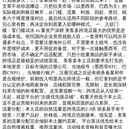
计划做多久，三个变量摆在一起，答案自然就出来了。 这篇
文章不劝你选哪边，只把拉美市场（以墨西哥、巴西为主）的
实际规则和账目摊开，从门槛、流量、时效、回款、类目、税
务六个维度逐项对比，最后给出适用不同阶段的参考路径。看
完心里有数，再决定你到底要入驻哪种模式。 一、入驻门
槛：零门槛试水 vs 重资产深耕 美客多跨境店最大的优势是进
场成本低。依托国内企业资质就能入驻，一套资料可以同步开
通多个站点，不需要注册海外公司，不需要本土税号，也没有
年度维护成本，更不用提前备货。对于第一次接触墨西哥、巴
西市场、还不确定产品适配度、只想小批量测品的新手来说，
跨境店是最稳妥的试错渠道。 美客多本土店则要求实打实的
本地资质：目标市场的注册公司、当地税号（墨西哥RFC、巴
西CNPJ）、当地银行账户，注册完成之后还有税务备案和年
度合规维护。前期投入明显高出跨境店一截，但它拿到的是平
台认定的本地商家身份，店铺权限完整、无限制，是长期深耕
拉美市场的标准配置。 这里要提醒一句：跨境店从入驻第一
天起，就是平台的"次级优先级店铺"，权重天然低于本土店。
这不是运营能补回来的差距，是规则层面的起点差异。 二、
流量分配：本土店的自然流量是跨境店的2-3倍 很多新手有个
错觉：只要产品好、价格低，跨境店也能爆单。现实是，美客
多的流量分配完全倾斜本土履约卖家。 平台算法优先给本土
店自然搜索权重、推荐流量池、活动报名资格和首页曝光坑