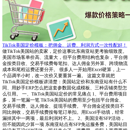
TikTok美国定价模板：把佣金、运费、利润方式一次性配好！
做TikTok美国站的卖家，定价这事比东南亚站更考验细致度。
美国市场客单价高、流量大，但平台费用结构也复杂，平台佣
金按类目收、交易手续费每笔扣、达人佣金另外算、跨境物流
成本和尾程运费还要分开。 很多人一开始用Excel硬算，上一
个品调半小时，改一次价又要重算一遍。 这篇文章就把
TikTok美国定价模板讲清楚：美国站定价和东南亚站有什么不
同、用妙手ERP怎么把这套参数固化成模板、三种店铺类型怎
么引用。 一、TikTok美国站定价的常见痛点 1、平台费用项目
多，算一笔漏一笔 TikTok美国站的费用至少包括平台佣金、
交易手续费、达人佣金、提现手续费。 平台佣金还按类目不
同比例收，交易手续费按每笔订单扣。用Excel手动填，经常
漏掉其中一两项，最后利润对不上。 2、美国没有SFP活动，
但不能因此少算一项 东南亚站点有SFP免运服务费，美国站目