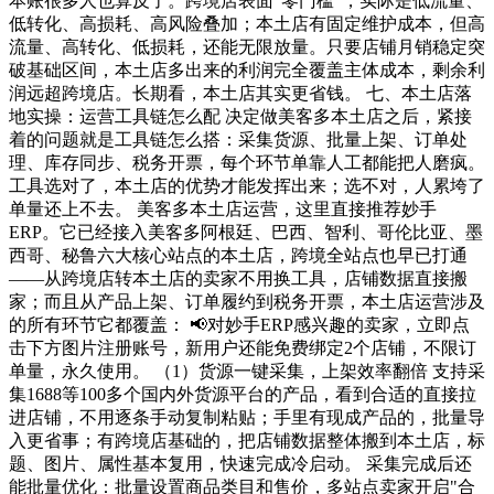
本账很多人也算反了。跨境店表面"零门槛"，实际是低流量、
低转化、高损耗、高风险叠加；本土店有固定维护成本，但高
流量、高转化、低损耗，还能无限放量。只要店铺月销稳定突
破基础区间，本土店多出来的利润完全覆盖主体成本，剩余利
润远超跨境店。长期看，本土店其实更省钱。 七、本土店落
地实操：运营工具链怎么配 决定做美客多本土店之后，紧接
着的问题就是工具链怎么搭：采集货源、批量上架、订单处
理、库存同步、税务开票，每个环节单靠人工都能把人磨疯。
工具选对了，本土店的优势才能发挥出来；选不对，人累垮了
单量还上不去。 美客多本土店运营，这里直接推荐妙手
ERP。它已经接入美客多阿根廷、巴西、智利、哥伦比亚、墨
西哥、秘鲁六大核心站点的本土店，跨境全站点也早已打通
——从跨境店转本土店的卖家不用换工具，店铺数据直接搬
家；而且从产品上架、订单履约到税务开票，本土店运营涉及
的所有环节它都覆盖： 📢对妙手ERP感兴趣的卖家，立即点
击下方图片注册账号，新用户还能免费绑定2个店铺，不限订
单量，永久使用。 （1）货源一键采集，上架效率翻倍 支持采
集1688等100多个国内外货源平台的产品，看到合适的直接拉
进店铺，不用逐条手动复制粘贴；手里有现成产品的，批量导
入更省事；有跨境店基础的，把店铺数据整体搬到本土店，标
题、图片、属性基本复用，快速完成冷启动。 采集完成后还
能批量优化：批量设置商品类目和售价，多站点卖家开启"合