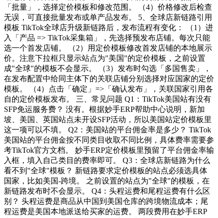
「批量」，选择定价模板和修改范围。 （4）价格修改后检查
无误，可直接批量发布或单产品发布。 5、全球店新链路引用
模板 TikTok全球店升级新链路后，发布流程有变化： （1）进
入「产品 => TikTok采集箱」，先选择预发布店铺。每次只能
选一个首发店铺。 （2）用定价模板修改首发店铺的本地展示
价。注意下拉框只显示站点为"美国"的定价模板，之前设置
成"全球"的模板不会显示。 （3）发布时勾选「多国售卖」，
在发布配置中给同主体下的关联店铺分别选择对应国家的定价
模板。 （4）点击「确定」=>「确认发布」，关联国家引用各
自的定价模板发布。 三、常见问题 Q1：TikTok美国站有没有
SFP免运服务费？ 没有。根据妙手ERP帮助中心说明，新加
坡、美国、英国站点未开设SFP活动，所以美国站定价模板里
这一项可以不填。 Q2：美国站的平台佣金率是多少？ TikTok
美国站的平台佣金按不同类目收取不同比例，具体费率需要参
考TikTok官方文档。 妙手ERP定价模板里预留了平台佣金率输
入框，填入自己类目的费率即可。 Q3：全球店新链路为什么
看不到"全球"模板？ 新链路要求定价模板的站点必须选具体
国家，比如美国-跨境。 之前设置的站点为"全球"的模板，在
新链路发布时不会显示。 Q4：头程运费和尾程运费有什么区
别？ 头程运费是商品从中国到美国仓库的跨境物流成本；尾
程运费是美国本地派送给买家的运费。 两段费用在妙手ERP