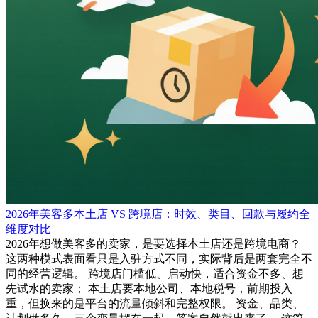
2026年美客多本土店 VS 跨境店：时效、类目、回款与履约全
维度对比
2026年想做美客多的卖家，是要选择本土店还是跨境电商？
这两种模式表面看只是入驻方式不同，实际背后是两套完全不
同的经营逻辑。 跨境店门槛低、启动快，适合资金不多、想
先试水的卖家； 本土店要本地公司、本地税号，前期投入
重，但换来的是平台的流量倾斜和完整权限。 资金、品类、