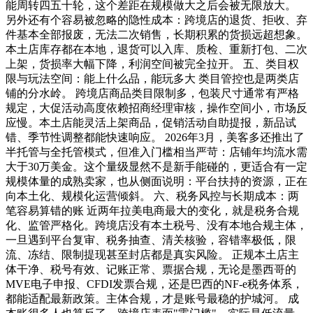
能周转四五十轮，这个差距在规模做大之后会被无限放大。
另外还有个容易被忽略的隐性成本：跨境店的退货、拒收、弃
件基本全部报废，无法二次销售，长期积累的货损远超想象。
本土店库存都在本地，退货可以入库、质检、重新打包、二次
上架，货损率大幅下降，利润空间被完全拉开。 五、类目权
限与玩法空间：能上什么品，能玩多大 类目管控也是两类店
铺的分水岭。 跨境店商品类目限制多，包装尺寸通常有严格
规定，大促活动高度依赖招商经理审核，操作空间小，市场反
应慢。本土店能灵活上架商品，促销活动自助提报，新品试
错、季节性调整都能快速响应。 2026年3月，美客多还推出了
半托管与全托管模式，但准入门槛相当严苛：店铺年均流水需
大于30万美金。这个量级显然不是新手能碰的，更适合有一定
规模体量的成熟卖家，也从侧面说明：平台扶持的资源，正在
向本土化、规模化运营倾斜。 六、税务风控与长期成本：两
笔容易算错的账 近两年拉美电商最大的变化，就是税务合规
化、监管严格化。跨境店没有本土税号、没有本地合规主体，
一旦遇到平台复审、税务抽查、清关核验，容错率极低，限
流、冻结、限制提现甚至封店都是真实风险。 正规本土店主
体干净、税号有效、记账正常、票据合规，无论是墨西哥的
MVE电子申报、CFDI发票合规，还是巴西的NF-e税务体系，
都能适配最新政策。主体合规，才是账号最稳的护城河。 成