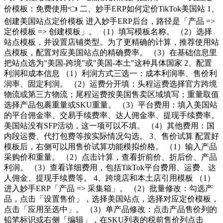
价模板：免费使用👈 二、妙手ERP如何定价TikTok美国站 1、
创建美国站点定价模板 进入妙手ERP后台，路径是「产品 =>
定价模板 => 创建模板」。 （1）填写模板名称。 （2）选择
站点模板，并设置店铺类型。为了更精确的计算，推荐使用站
点模板，配置对应美国站点的精确费率。 （3）在基础信息里
把站点选为"美国-跨境"或"美国-本土"这种具体国家 2、配置
利润和成本信息 （1）利润方式三选一：成本利润率、售价利
润率、固定利润。 （2）运费分开填：头程运费选择官方跨境
物流或第三方物流；尾程运费按美国售卖区域填写；重量取值
选择产品包裹重量或SKU重量。 （3）平台费用：填入美国站
的平台佣金率、交易手续费率、达人佣金率、提现手续费率。
美国站没有SFP活动，这一项可以不填。 （4）其他费用：国
内段运费、代打包费等按实际情况勾选。 3、售价试算 配置好
模板后，右侧可以用售价试算功能模拟价格。 （1）输入产品
采购价和重量。 （2）点击计算，查看折前价、折后价、产品
利润。 （3）查看详细费用，包括TikTok平台费用、运费、达
人佣金、提现手续费等。 4、跨境店和本土店引用模板 （1）
进入妙手ERP「产品 => 采集箱」。 （2）批量修改：勾选产
品，点击「设置售价」，选择美国站点，选择对应定价模板，
点击「应用至选中」。 （3）单产品修改：点击产品售价列的
铅笔标识或右侧「编辑」，在SKU列表的税前售价列点击