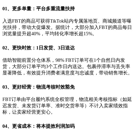
01、
更多单量：平台多重流量扶持
入选FBT的商品可获得TikTok站内专属落地页、商城频道等曝
光扶持，带动大促爆发。据统计，大部分加入FBT的商品每日
浏览量提升超40%，平均转化率增长超15%。
0
2、
更快时效：1日发货、3日送达
借助智能前置分仓体系，98% FBT订单可在1个自然日内发
货，大部分订单平均3个工作日内送达。包裹停滞率与丢失率
显著降低，有效提升消费者满意度与忠诚度，带动销售增长。
0
3、
更好经营：物流考核时效豁免
FBT订单由平台履约系统全权管理，物流相关考核指标（如延
迟发货、未发货订单率、准时交货率等）不计入卖家绩效指
标，让卖家经营更安心。
0
4、
更省成本：将本提效利润加码