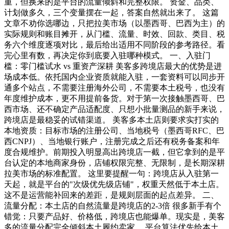
重，但换来的是平台的流量倾斜和完整权限。 资金、品类、
计划做多久，三个变量摆在一起，答案自然就出来了。 这篇
文章不劝你选哪边，只把拉美市场（以墨西哥、巴西为主）的
实际规则和账目摊开，从门槛、流量、时效、回款、类目、税
务六个维度逐项对比，最后给出适用不同阶段的参考路径。看
完心里有数，再决定你到底要入驻哪种模式。 一、入驻门
槛：零门槛试水 vs 重资产深耕 美客多跨境店最大的优势是进
场成本低。依托国内企业资质就能入驻，一套资料可以同步开
通多个站点，不需要注册海外公司，不需要本土税号，也没有
年度维护成本，更不用提前备货。对于第一次接触墨西哥、巴
西市场、还不确定产品适配度、只想小批量测品的新手来说，
跨境店是最稳妥的试错渠道。 美客多本土店则要求实打实的
本地资质：目标市场的注册公司、当地税号（墨西哥RFC、巴
西CNPJ）、当地银行账户，注册完成之后还有税务备案和年
度合规维护。前期投入明显高出跨境店一截，但它拿到的是平
台认定的本地商家身份，店铺权限完整、无限制，是长期深耕
拉美市场的标准配置。 这里要提醒一句：跨境店从入驻第一
天起，就是平台的"次级优先级店铺"，权重天然低于本土店。
这不是运营能补回来的差距，是规则层面的起点差异。 二、
流量分配：本土店的自然流量是跨境店的2-3倍 很多新手有个
错觉：只要产品好、价格低，跨境店也能爆单。现实是，美客
多的流量分配完全倾斜本土履约卖家。 平台算法优先给本土