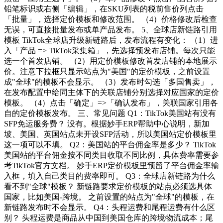
铅笔标识或右侧「编辑」，在SKU列表的税前售价列点击
「批量」，选择定价模板和修改范围。 （4）价格修改后检查
无误，可直接批量发布或单产品发布。 5、全球店新链路引用
模板 TikTok全球店升级新链路后，发布流程有变化： （1）进
入「产品 => TikTok采集箱」，先选择预发布店铺。每次只能
选一个首发店铺。 （2）用定价模板修改首发店铺的本地展示
价。注意下拉框只显示站点为"美国"的定价模板，之前设置
成"全球"的模板不会显示。 （3）发布时勾选「多国售卖」，
在发布配置中给同主体下的关联店铺分别选择对应国家的定价
模板。 （4）点击「确定」=>「确认发布」，关联国家引用各
自的定价模板发布。 三、常见问题 Q1：TikTok美国站有没有
SFP免运服务费？ 没有。根据妙手ERP帮助中心说明，新加
坡、美国、英国站点未开设SFP活动，所以美国站定价模板里
这一项可以不填。 Q2：美国站的平台佣金率是多少？ TikTok
美国站的平台佣金按不同类目收取不同比例，具体费率需要参
考TikTok官方文档。 妙手ERP定价模板里预留了平台佣金率输
入框，填入自己类目的费率即可。 Q3：全球店新链路为什么
看不到"全球"模板？ 新链路要求定价模板的站点必须选具体
国家，比如美国-跨境。 之前设置的站点为"全球"的模板，在
新链路发布时不会显示。 Q4：头程运费和尾程运费有什么区
别？ 头程运费是商品从中国到美国仓库的跨境物流成本；尾