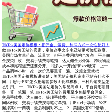
TikTok美国定价模板：把佣金、运费、利润方式一次性配好！
做TikTok美国站的卖家，定价这事比东南亚站更考验细致度。
美国市场客单价高、流量大，但平台费用结构也复杂，平台佣
金按类目收、交易手续费每笔扣、达人佣金另外算、跨境物流
成本和尾程运费还要分开。 很多人一开始用Excel硬算，上一
个品调半小时，改一次价又要重算一遍。 这篇文章就把
TikTok美国定价模板讲清楚：美国站定价和东南亚站有什么不
同、用妙手ERP怎么把这套参数固化成模板、三种店铺类型怎
么引用。 一、TikTok美国站定价的常见痛点 1、平台费用项目
多，算一笔漏一笔 TikTok美国站的费用至少包括平台佣金、
交易手续费、达人佣金、提现手续费。 平台佣金还按类目不
同比例收，交易手续费按每笔订单扣。用Excel手动填，经常
漏掉其中一两项，最后利润对不上。 2、美国没有SFP活动，