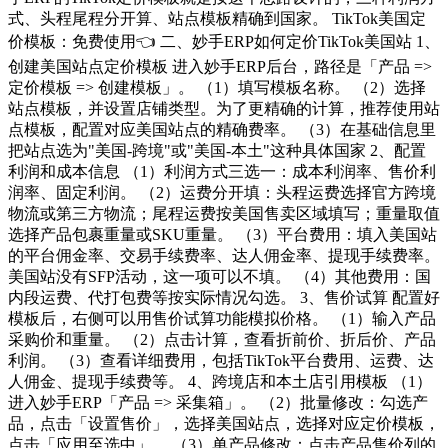
式、头程尾程分开算、站点模板精确到国家。 TikTok美国定
价模板：免费使用👈 二、妙手ERP如何定价TikTok美国站 1、
创建美国站点定价模板 进入妙手ERP后台，路径是「产品 =>
定价模板 => 创建模板」。 （1）填写模板名称。 （2）选择
站点模板，并设置店铺类型。为了更精确的计算，推荐使用站
点模板，配置对应美国站点的精确费率。 （3）在基础信息里
把站点选为"美国-跨境"或"美国-本土"这种具体国家 2、配置
利润和成本信息 （1）利润方式三选一：成本利润率、售价利
润率、固定利润。 （2）运费分开填：头程运费选择官方跨境
物流或第三方物流；尾程运费按美国售卖区域填写；重量取值
选择产品包裹重量或SKU重量。 （3）平台费用：填入美国站
的平台佣金率、交易手续费率、达人佣金率、提现手续费率。
美国站没有SFP活动，这一项可以不填。 （4）其他费用：国
内段运费、代打包费等按实际情况勾选。 3、售价试算 配置好
模板后，右侧可以用售价试算功能模拟价格。 （1）输入产品
采购价和重量。 （2）点击计算，查看折前价、折后价、产品
利润。 （3）查看详细费用，包括TikTok平台费用、运费、达
人佣金、提现手续费等。 4、跨境店和本土店引用模板 （1）
进入妙手ERP「产品 => 采集箱」。 （2）批量修改：勾选产
品，点击「设置售价」，选择美国站点，选择对应定价模板，
点击「应用至选中」。 （3）单产品修改：点击产品售价列的