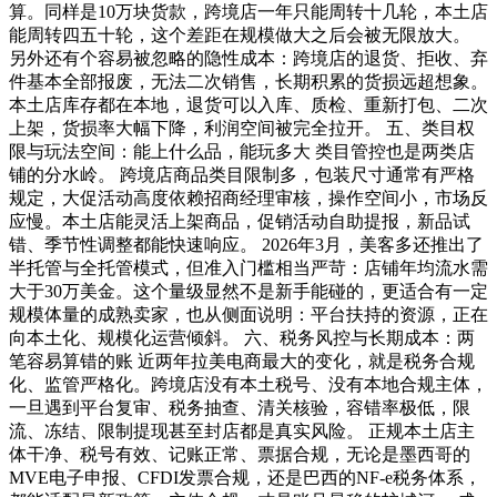
算。同样是10万块货款，跨境店一年只能周转十几轮，本土店
能周转四五十轮，这个差距在规模做大之后会被无限放大。
另外还有个容易被忽略的隐性成本：跨境店的退货、拒收、弃
件基本全部报废，无法二次销售，长期积累的货损远超想象。
本土店库存都在本地，退货可以入库、质检、重新打包、二次
上架，货损率大幅下降，利润空间被完全拉开。 五、类目权
限与玩法空间：能上什么品，能玩多大 类目管控也是两类店
铺的分水岭。 跨境店商品类目限制多，包装尺寸通常有严格
规定，大促活动高度依赖招商经理审核，操作空间小，市场反
应慢。本土店能灵活上架商品，促销活动自助提报，新品试
错、季节性调整都能快速响应。 2026年3月，美客多还推出了
半托管与全托管模式，但准入门槛相当严苛：店铺年均流水需
大于30万美金。这个量级显然不是新手能碰的，更适合有一定
规模体量的成熟卖家，也从侧面说明：平台扶持的资源，正在
向本土化、规模化运营倾斜。 六、税务风控与长期成本：两
笔容易算错的账 近两年拉美电商最大的变化，就是税务合规
化、监管严格化。跨境店没有本土税号、没有本地合规主体，
一旦遇到平台复审、税务抽查、清关核验，容错率极低，限
流、冻结、限制提现甚至封店都是真实风险。 正规本土店主
体干净、税号有效、记账正常、票据合规，无论是墨西哥的
MVE电子申报、CFDI发票合规，还是巴西的NF-e税务体系，