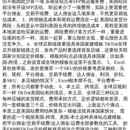
但不能因此少算一项 东南亚站点有SFP免运服务费，美国站目
前没有开设SFP活动。 听起来少了一项费用，实际上更需要把
平台佣金、交易手续费、达人佣金这几项算准，不然更容易低
估成本。 3、跨境物流成本和尾程运费混在一起 美国站发货分
两段：头程是从中国到美国仓库的跨境物流成本，尾程是美国
本地派送给买家的运费。 两段费用计算方式不一样，重量进
位规则也不一样。混在一起算，要么报价太低，要么报价太高
没竞争力。 4、全球店新链路要按具体国家建模板 TikTok全球
店升级新链路之后，发布产品时要选择首发店铺，还要给关联
国家分别设定价模板。 模板的站点必须选具体国家，比如美
国-跨境，之前设置成全球的模板在这里不会显示。 5、Excel
算价效率低，改价更痛苦 一个SKU的价格要考虑采购价、头
程、尾程、平台佣金、交易手续费、达人佣金、利润、折扣。
多SKU、多店铺的情况下，Excel根本撑不住。平台费率一
变，所有公式都要手动改。 6、本土店、跨境店、全球店规则
不一样 TikTok美国站有跨境店、本土店、全球店三种玩法，
每种店铺的发货模式、费用承担方式、定价逻辑都有差异。用
同一套模板套三个店，价格肯定出问题。 上面这六个痛点，
本质上是美国站费用结构复杂 + 模板没按具体国家拆分。 需
要的是一个能按美国-跨境、美国-本土这种具体站点建模板、
把平台佣金/交易手续费/达人佣金/运费全部参数化的工具。 妙
手ERP的TikTok定价模板就是按这个思路设计的，三种利润方