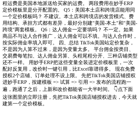
程运费是美国本地派送给买家的运费。 两段费用在妙手ERP
定价模板里是分开配置的。 Q5：美国本土店和跨境店能用同
一个定价模板吗？ 不建议。本土店和跨境店的发货模式、费
用结构、承担方式都有差异，最好分别建"美国-本土"和"美国-
跨境"两套模板。 Q6：达人佣金一定要填吗？ 不一定。如果
商品不与达人合作推广，达人佣金可以不填。与达人合作时，
按实际佣金率填入即可。 四、总结 TikTok美国站定价复杂，
不是因为人算不过来，是因为变量太多。 平台佣金按类目、
交易费每笔扣、达人佣金另算、头程尾程分开、三种店铺类型
还不一样。 用妙手ERP把这些变量全装进定价模板里，一次
配好反复用，改价时一键引用，比Excel靠谱得多。 现在免费
授权2个店铺、订单处理不设上限。 先把TikTok美国店铺授权
进妙手ERP，按建模板 => 试算 => 引用 => 发布的流程跑一
遍，跑通了之后，上新和改价都能省一大半时间。 👇点下面
这张图里的立即注册，先把TikTok美国店铺授权进去，今天就
建第一个定价模板。