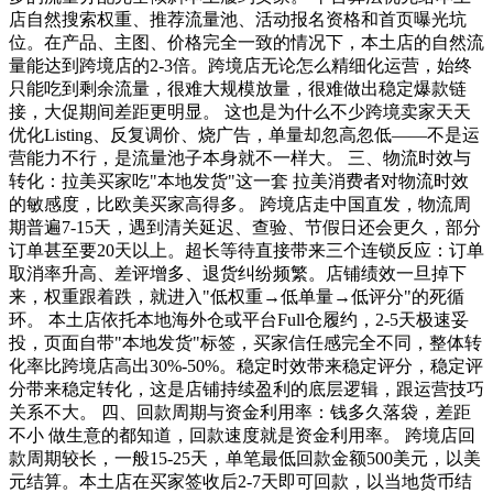
店自然搜索权重、推荐流量池、活动报名资格和首页曝光坑
位。在产品、主图、价格完全一致的情况下，本土店的自然流
量能达到跨境店的2-3倍。跨境店无论怎么精细化运营，始终
只能吃到剩余流量，很难大规模放量，很难做出稳定爆款链
接，大促期间差距更明显。 这也是为什么不少跨境卖家天天
优化Listing、反复调价、烧广告，单量却忽高忽低——不是运
营能力不行，是流量池子本身就不一样大。 三、物流时效与
转化：拉美买家吃"本地发货"这一套 拉美消费者对物流时效
的敏感度，比欧美买家高得多。 跨境店走中国直发，物流周
期普遍7-15天，遇到清关延迟、查验、节假日还会更久，部分
订单甚至要20天以上。超长等待直接带来三个连锁反应：订单
取消率升高、差评增多、退货纠纷频繁。店铺绩效一旦掉下
来，权重跟着跌，就进入"低权重→低单量→低评分"的死循
环。 本土店依托本地海外仓或平台Full仓履约，2-5天极速妥
投，页面自带"本地发货"标签，买家信任感完全不同，整体转
化率比跨境店高出30%-50%。稳定时效带来稳定评分，稳定评
分带来稳定转化，这是店铺持续盈利的底层逻辑，跟运营技巧
关系不大。 四、回款周期与资金利用率：钱多久落袋，差距
不小 做生意的都知道，回款速度就是资金利用率。 跨境店回
款周期较长，一般15-25天，单笔最低回款金额500美元，以美
元结算。本土店在买家签收后2-7天即可回款，以当地货币结