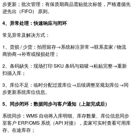
步更新；批次管理：有保质期商品需贴批次标签，严格遵循先
进先出（FIFO） 原则。
4、异常处理：快速响应与闭环
常见异常及解决方式：
1、货损 / 少货：拍照留存→系统标注异常→联系卖家 / 物流
商协商→补寄或报损处理；
2、条码缺失：现场打印 SKU 条码与箱唛→粘贴完整→重新
扫描入库；
3、库位不足：临时分配过渡库位→后续调整至规划库位→同
步更新系统库位信息。
5、同步闭环：数据同步与客户通知（上架完成后）
系统同步：WMS 自动将入库明细、库存数量、库位信息同步
至客户 ERP/OMS 系统（API 对接），卖家可实时查看可用库
存、在途库存；