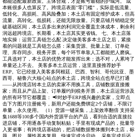
都能适配最新政策。主体合规，才是账号最稳的护城河。 成
本账很多人也算反了。跨境店表面"零门槛"，实际是低流量、
低转化、高损耗、高风险叠加；本土店有固定维护成本，但高
流量、高转化、低损耗，还能无限放量。只要店铺月销稳定突
破基础区间，本土店多出来的利润完全覆盖主体成本，剩余利
润远超跨境店。长期看，本土店其实更省钱。 七、本土店落
地实操：运营工具链怎么配 决定做美客多本土店之后，紧接
着的问题就是工具链怎么搭：采集货源、批量上架、订单处
理、库存同步、税务开票，每个环节单靠人工都能把人磨疯。
工具选对了，本土店的优势才能发挥出来；选不对，人累垮了
单量还上不去。 美客多本土店运营，这里直接推荐妙手
ERP。它已经接入美客多阿根廷、巴西、智利、哥伦比亚、墨
西哥、秘鲁六大核心站点的本土店，跨境全站点也早已打通
——从跨境店转本土店的卖家不用换工具，店铺数据直接搬
家；而且从产品上架、订单履约到税务开票，本土店运营涉及
的所有环节它都覆盖： 📢对妙手ERP感兴趣的卖家，立即点
击下方图片注册账号，新用户还能免费绑定2个店铺，不限订
单量，永久使用。 （1）货源一键采集，上架效率翻倍 支持采
集1688等100多个国内外货源平台的产品，看到合适的直接拉
进店铺，不用逐条手动复制粘贴；手里有现成产品的，批量导
入更省事；有跨境店基础的，把店铺数据整体搬到本土店，标
题、图片、属性基本复用，快速完成冷启动。 采集完成后还