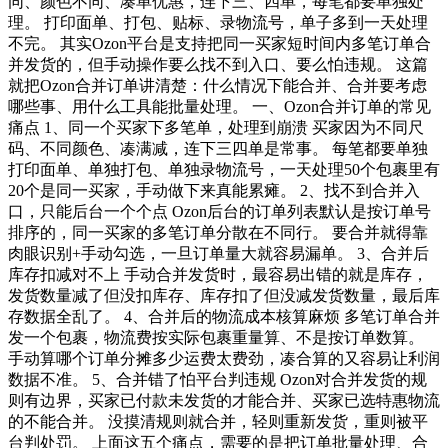
同、颜色不同、凑单优惠，连下三、四单，每笔都要单独处
理。 打印面单、打包、贴标、录物流号，单子多到一天处理
不完。 其实Ozon平台是支持把同一买家短时间内多笔订单合
并发货的，但手动操作要么找不到入口、要么怕违规。 这篇
就把Ozon合并订单讲清楚：什么情况下能合并、合并要考虑
哪些事、用什么工具能批量处理。 一、Ozon合并订单的常见
痛点 1、同一个买家下多笔单，处理到崩溃 买家因为不同尺
码、不同颜色、凑满减，连下三四单是常事。 每笔都要单独
打印面单、单独打包、单独录物流号，一天处理50个包裹里有
20个是同一买家，手动做下来真能累瘫。 2、找不到合并入
口，只能后台一个个点 Ozon后台的订单列表默认是按订单号
排序的，同一买家的多笔订单分散在不同行。 要合并就得靠
肉眼识别+手动勾选，一旦订单量大就容易漏单。 3、合并后
库存扣减对不上 手动合并发货时，最容易出错的就是库存，
发货数量减了但没扣库存、库存扣了但没减发货数量，最后库
存数据全乱了。 4、合并后的物流成本核算麻烦 多笔订单合并
发一个包裹，物流费按实际包裹重量算、不是按订单数算。
手动算哪个订单分摊多少运费太费劲，凑合算的又容易让利润
数据不准。 5、合并错了怕平台判违规 Ozon对合并发货的规
则有边界，买家已付款未发货的才能合并、买家已选特惠物流
的不能合并。 没摸清规则就合并，轻则重新发货，重则被平
台判处罚。 上面这五个痛点，需要的是把订单批量处理、合