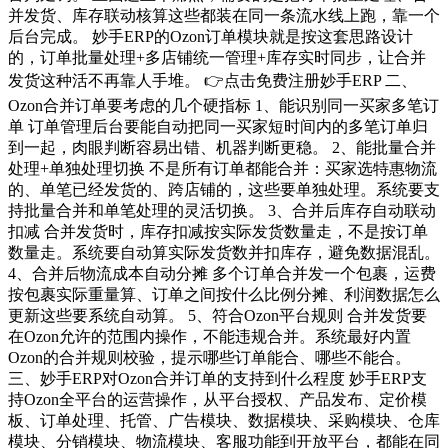
并发货、库存联动核算这些都装在同一条流水线上跑，靠一个
后台完成。 妙手ERP的Ozon订单模块就是按这套思路设计
的，订单批量处理+多店铺统一管理+库存实时同步，让合并
发货这种活不再靠人手堆。 👉点击免费注册妙手ERP 二、
Ozon合并订单要考虑的几个硬指标 1、能识别同一买家多笔订
单 订单管理后台要能自动把同一买家短时间内的多笔订单归
到一起，肉眼判断容易出错、机器判断更稳。 2、能批量合并
处理+单独处理切换 不是所有订单都能合并：买家选特惠物流
的、单笔已经发货的、跨店铺的，这些要单独处理。系统要支
持批量合并和单笔处理的灵活切换。 3、合并后库存自动联动
扣减 合并发货时，库存扣减按实际发货数量走，不是按订单
数量走。系统要自动算实际发货数并扣库存，避免数据混乱。
4、合并后物流成本自动分摊 多个订单合并发一个包裹，运费
按包裹实际重量算、订单之间按什么比例分摊、利润数据怎么
更新这些要系统自动算。 5、符合Ozon平台规则 合并发货要
在Ozon允许的范围内操作，不能违规合并。系统最好内置
Ozon的合并规则校验，提示哪些订单能合、哪些不能合。
三、妙手ERP对Ozon合并订单的支持到什么程度 妙手ERP支
持Ozon全平台的运营操作，从平台授权、产品发布、定价模
板、订单处理、托管、广告模块、数据模块、采购模块、仓库
模块、分销模块、物流模块、客服功能到开放平台，都能在同