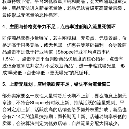
权重持续下滑。平台对低权重店铺和商品，会大幅缩减流量扶
持，新品无法进入新品流量池，老品无法晋级更高流量层级，
最终形成无流量的恶性循环。
4、主图与价格竞争力不足，点击率过低陷入流量死循环
即便商品获得少量曝光，若主图模糊、无卖点、无场景感，价
格远高于同类竞品，或无包邮、优惠券等基础福利，会导致商
品点击率远低于行业均值（Shopee行业平均点击率约
1.5%）。点击率是平台判断商品优质度的核心指标，点击率
过低会被算法判定为“不受欢迎商品”，进一步缩减曝光量，形
成“曝光低→点击率低→更无曝光”的死循环。
5、上新无规划，店铺活跃度不足，错失平台流量窗口
部分卖家要么一次性大量铺货后长期不上新，要么随意上架无
章法，不符合Shopee分时段上新、持续活跃的流量规则。平
台对定期上新、活跃度高的店铺会给予额外权重加成，新品也
会有7-14天的流量扶持期；而长期无上新、店铺动销率极低的
卖家，会被算法判定为低效店铺，自然流量分配大幅减少。