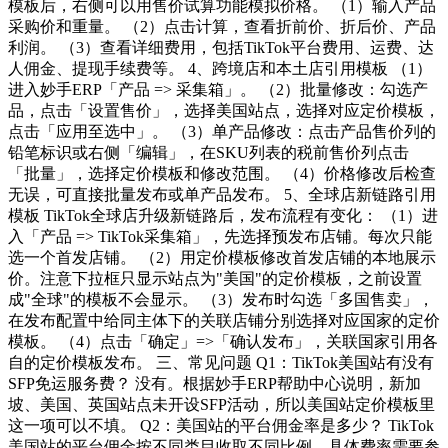
模板后，右侧可以用售价试算功能模拟价格。 （1）输入产品
采购价和重量。 （2）点击计算，查看折前价、折后价、产品
利润。 （3）查看详细费用，包括TikTok平台费用、运费、达
人佣金、提现手续费等。 4、跨境店和本土店引用模板 （1）
进入妙手ERP「产品 => 采集箱」。 （2）批量修改：勾选产
品，点击「设置售价」，选择美国站点，选择对应定价模板，
点击「应用至选中」。 （3）单产品修改：点击产品售价列的
铅笔标识或右侧「编辑」，在SKU列表的税前售价列点击
「批量」，选择定价模板和修改范围。 （4）价格修改后检查
无误，可直接批量发布或单产品发布。 5、全球店新链路引用
模板 TikTok全球店升级新链路后，发布流程有变化： （1）进
入「产品 => TikTok采集箱」，先选择预发布店铺。每次只能
选一个首发店铺。 （2）用定价模板修改首发店铺的本地展示
价。注意下拉框只显示站点为"美国"的定价模板，之前设置
成"全球"的模板不会显示。 （3）发布时勾选「多国售卖」，
在发布配置中给同主体下的关联店铺分别选择对应国家的定价
模板。 （4）点击「确定」=>「确认发布」，关联国家引用各
自的定价模板发布。 三、常见问题 Q1：TikTok美国站有没有
SFP免运服务费？ 没有。根据妙手ERP帮助中心说明，新加
坡、美国、英国站点未开设SFP活动，所以美国站定价模板里
这一项可以不填。 Q2：美国站的平台佣金率是多少？ TikTok
美国站的平台佣金按不同类目收取不同比例，具体费率需要参