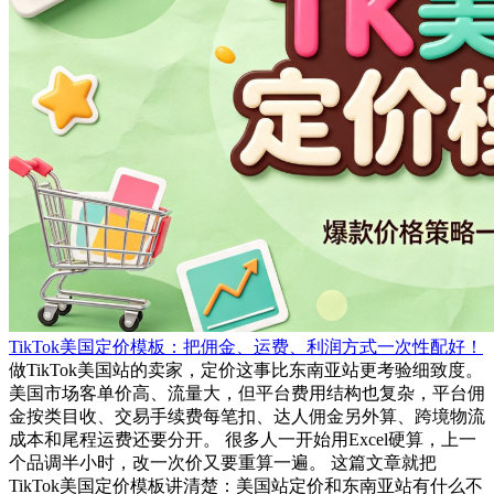
TikTok美国定价模板：把佣金、运费、利润方式一次性配好！
做TikTok美国站的卖家，定价这事比东南亚站更考验细致度。
美国市场客单价高、流量大，但平台费用结构也复杂，平台佣
金按类目收、交易手续费每笔扣、达人佣金另外算、跨境物流
成本和尾程运费还要分开。 很多人一开始用Excel硬算，上一
个品调半小时，改一次价又要重算一遍。 这篇文章就把
TikTok美国定价模板讲清楚：美国站定价和东南亚站有什么不