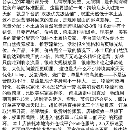
台认定的本地商家身份，店铺权限完整、无限制，是长期深耕
拉美市场的标准配置。 这里要提醒一句：跨境店从入驻第一
天起，就是平台的"次级优先级店铺"，权重天然低于本土店。
这不是运营能补回来的差距，是规则层面的起点差异。 二、
流量分配：本土店的自然流量是跨境店的2-3倍 很多新手有个
错觉：只要产品好、价格低，跨境店也能爆单。现实是，美客
多的流量分配完全倾斜本土履约卖家。 平台算法优先给本土
店自然搜索权重、推荐流量池、活动报名资格和首页曝光坑
位。在产品、主图、价格完全一致的情况下，本土店的自然流
量能达到跨境店的2-3倍。跨境店无论怎么精细化运营，始终
只能吃到剩余流量，很难大规模放量，很难做出稳定爆款链
接，大促期间差距更明显。 这也是为什么不少跨境卖家天天
优化Listing、反复调价、烧广告，单量却忽高忽低——不是运
营能力不行，是流量池子本身就不一样大。 三、物流时效与
转化：拉美买家吃"本地发货"这一套 拉美消费者对物流时效
的敏感度，比欧美买家高得多。 跨境店走中国直发，物流周
期普遍7-15天，遇到清关延迟、查验、节假日还会更久，部分
订单甚至要20天以上。超长等待直接带来三个连锁反应：订单
取消率升高、差评增多、退货纠纷频繁。店铺绩效一旦掉下
来，权重跟着跌，就进入"低权重→低单量→低评分"的死循
环。 本土店依托本地海外仓或平台Full仓履约，2-5天极速妥
投，页面自带"本地发货"标签，买家信任感完全不同，整体转