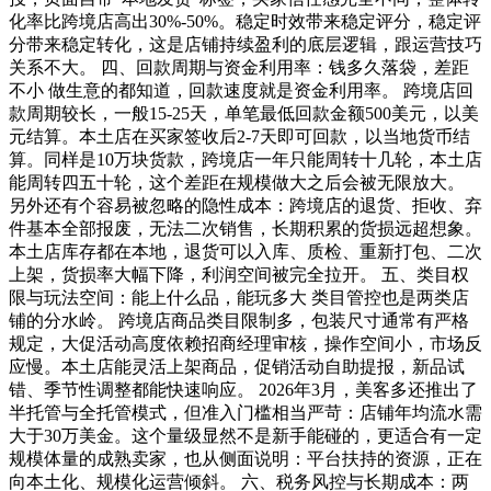
化率比跨境店高出30%-50%。稳定时效带来稳定评分，稳定评
分带来稳定转化，这是店铺持续盈利的底层逻辑，跟运营技巧
关系不大。 四、回款周期与资金利用率：钱多久落袋，差距
不小 做生意的都知道，回款速度就是资金利用率。 跨境店回
款周期较长，一般15-25天，单笔最低回款金额500美元，以美
元结算。本土店在买家签收后2-7天即可回款，以当地货币结
算。同样是10万块货款，跨境店一年只能周转十几轮，本土店
能周转四五十轮，这个差距在规模做大之后会被无限放大。
另外还有个容易被忽略的隐性成本：跨境店的退货、拒收、弃
件基本全部报废，无法二次销售，长期积累的货损远超想象。
本土店库存都在本地，退货可以入库、质检、重新打包、二次
上架，货损率大幅下降，利润空间被完全拉开。 五、类目权
限与玩法空间：能上什么品，能玩多大 类目管控也是两类店
铺的分水岭。 跨境店商品类目限制多，包装尺寸通常有严格
规定，大促活动高度依赖招商经理审核，操作空间小，市场反
应慢。本土店能灵活上架商品，促销活动自助提报，新品试
错、季节性调整都能快速响应。 2026年3月，美客多还推出了
半托管与全托管模式，但准入门槛相当严苛：店铺年均流水需
大于30万美金。这个量级显然不是新手能碰的，更适合有一定
规模体量的成熟卖家，也从侧面说明：平台扶持的资源，正在
向本土化、规模化运营倾斜。 六、税务风控与长期成本：两