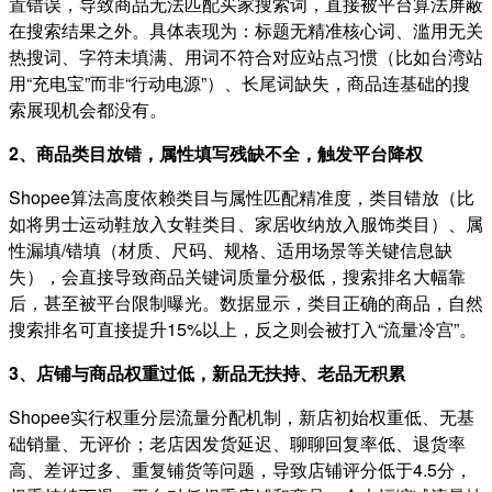
置错误，导致商品无法匹配买家搜索词，直接被平台算法屏蔽
在搜索结果之外。具体表现为：标题无精准核心词、滥用无关
热搜词、字符未填满、用词不符合对应站点习惯（比如台湾站
用“充电宝”而非“行动电源”）、长尾词缺失，商品连基础的搜
索展现机会都没有。
2、商品类目放错，属性填写残缺不全，触发平台降权
Shopee算法高度依赖类目与属性匹配精准度，类目错放（比
如将男士运动鞋放入女鞋类目、家居收纳放入服饰类目）、属
性漏填/错填（材质、尺码、规格、适用场景等关键信息缺
失），会直接导致商品关键词质量分极低，搜索排名大幅靠
后，甚至被平台限制曝光。数据显示，类目正确的商品，自然
搜索排名可直接提升15%以上，反之则会被打入“流量冷宫”。
3、店铺与商品权重过低，新品无扶持、老品无积累
Shopee实行权重分层流量分配机制，新店初始权重低、无基
础销量、无评价；老店因发货延迟、聊聊回复率低、退货率
高、差评过多、重复铺货等问题，导致店铺评分低于4.5分，