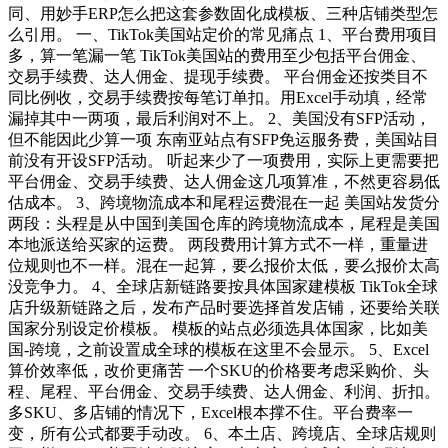
同、用妙手ERP怎么把这套参数固化成模板、三种店铺类型怎
么引用。 一、TikTok美国站定价的常见痛点 1、平台费用项目
多，算一笔漏一笔 TikTok美国站的费用至少包括平台佣金、
交易手续费、达人佣金、提现手续费。 平台佣金还按类目不
同比例收，交易手续费按每笔订单扣。用Excel手动填，经常
漏掉其中一两项，最后利润对不上。 2、美国没有SFP活动，
但不能因此少算一项 东南亚站点有SFP免运服务费，美国站目
前没有开设SFP活动。 听起来少了一项费用，实际上更需要把
平台佣金、交易手续费、达人佣金这几项算准，不然更容易低
估成本。 3、跨境物流成本和尾程运费混在一起 美国站发货分
两段：头程是从中国到美国仓库的跨境物流成本，尾程是美国
本地派送给买家的运费。 两段费用计算方式不一样，重量进
位规则也不一样。混在一起算，要么报价太低，要么报价太高
没竞争力。 4、全球店新链路要按具体国家建模板 TikTok全球
店升级新链路之后，发布产品时要选择首发店铺，还要给关联
国家分别设定价模板。 模板的站点必须选具体国家，比如美
国-跨境，之前设置成全球的模板在这里不会显示。 5、Excel
算价效率低，改价更痛苦 一个SKU的价格要考虑采购价、头
程、尾程、平台佣金、交易手续费、达人佣金、利润、折扣。
多SKU、多店铺的情况下，Excel根本撑不住。平台费率一
变，所有公式都要手动改。 6、本土店、跨境店、全球店规则