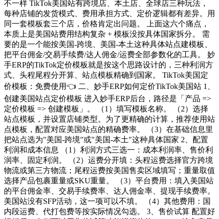
不一样 TikTok美国站有跨境店、本土店、全球店三种玩法，
每种店铺的发货模式、费用承担方式、定价逻辑都有差异。用
同一套模板套三个店，价格肯定出问题。 上面这六个痛点，
本质上是美国站费用结构复杂 + 模板没按具体国家拆分。 需
要的是一个能按美国-跨境、美国-本土这种具体站点建模板、
把平台佣金/交易手续费/达人佣金/运费全部参数化的工具。 妙
手ERP的TikTok定价模板就是按这个思路设计的，三种利润方
式、头程尾程分开算、站点模板精确到国家。 TikTok美国定
价模板：免费使用👈 二、妙手ERP如何定价TikTok美国站 1、
创建美国站点定价模板 进入妙手ERP后台，路径是「产品 =>
定价模板 => 创建模板」。 （1）填写模板名称。 （2）选择
站点模板，并设置店铺类型。为了更精确的计算，推荐使用站
点模板，配置对应美国站点的精确费率。 （3）在基础信息里
把站点选为"美国-跨境"或"美国-本土"这种具体国家 2、配置
利润和成本信息 （1）利润方式三选一：成本利润率、售价利
润率、固定利润。 （2）运费分开填：头程运费选择官方跨境
物流或第三方物流；尾程运费按美国售卖区域填写；重量取值
选择产品包裹重量或SKU重量。 （3）平台费用：填入美国站
的平台佣金率、交易手续费率、达人佣金率、提现手续费率。
美国站没有SFP活动，这一项可以不填。 （4）其他费用：国
内段运费、代打包费等按实际情况勾选。 3、售价试算 配置好