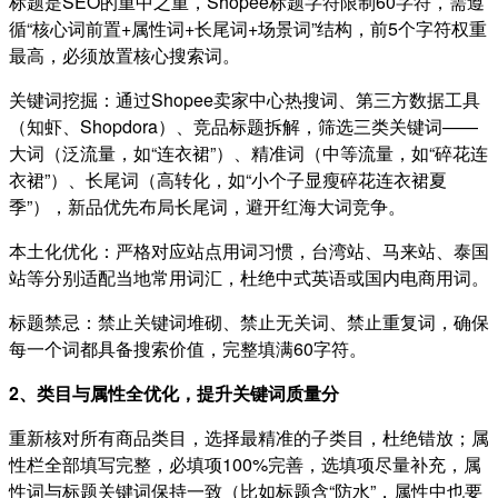
标题是SEO的重中之重，Shopee标题字符限制60字符，需遵
循“核心词前置+属性词+长尾词+场景词”结构，前5个字符权重
最高，必须放置核心搜索词。
关键词挖掘：通过Shopee卖家中心热搜词、第三方数据工具
（知虾、Shopdora）、竞品标题拆解，筛选三类关键词——
大词（泛流量，如“连衣裙”）、精准词（中等流量，如“碎花连
衣裙”）、长尾词（高转化，如“小个子显瘦碎花连衣裙夏
季”），新品优先布局长尾词，避开红海大词竞争。
本土化优化：严格对应站点用词习惯，台湾站、马来站、泰国
站等分别适配当地常用词汇，杜绝中式英语或国内电商用词。
标题禁忌：禁止关键词堆砌、禁止无关词、禁止重复词，确保
每一个词都具备搜索价值，完整填满60字符。
2、类目与属性全优化，提升关键词质量分
重新核对所有商品类目，选择最精准的子类目，杜绝错放；属
性栏全部填写完整，必填项100%完善，选填项尽量补充，属
性词与标题关键词保持一致（比如标题含“防水”，属性中也要