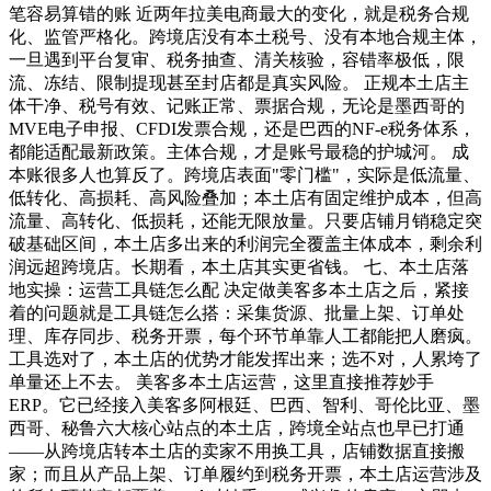
笔容易算错的账 近两年拉美电商最大的变化，就是税务合规
化、监管严格化。跨境店没有本土税号、没有本地合规主体，
一旦遇到平台复审、税务抽查、清关核验，容错率极低，限
流、冻结、限制提现甚至封店都是真实风险。 正规本土店主
体干净、税号有效、记账正常、票据合规，无论是墨西哥的
MVE电子申报、CFDI发票合规，还是巴西的NF-e税务体系，
都能适配最新政策。主体合规，才是账号最稳的护城河。 成
本账很多人也算反了。跨境店表面"零门槛"，实际是低流量、
低转化、高损耗、高风险叠加；本土店有固定维护成本，但高
流量、高转化、低损耗，还能无限放量。只要店铺月销稳定突
破基础区间，本土店多出来的利润完全覆盖主体成本，剩余利
润远超跨境店。长期看，本土店其实更省钱。 七、本土店落
地实操：运营工具链怎么配 决定做美客多本土店之后，紧接
着的问题就是工具链怎么搭：采集货源、批量上架、订单处
理、库存同步、税务开票，每个环节单靠人工都能把人磨疯。
工具选对了，本土店的优势才能发挥出来；选不对，人累垮了
单量还上不去。 美客多本土店运营，这里直接推荐妙手
ERP。它已经接入美客多阿根廷、巴西、智利、哥伦比亚、墨
西哥、秘鲁六大核心站点的本土店，跨境全站点也早已打通
——从跨境店转本土店的卖家不用换工具，店铺数据直接搬
家；而且从产品上架、订单履约到税务开票，本土店运营涉及