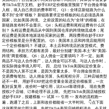
考TikTok官方文档。 妙手ERP定价模板里预留了平台佣金率输
入框，填入自己类目的费率即可。 Q3：全球店新链路为什么
看不到"全球"模板？ 新链路要求定价模板的站点必须选具体
国家，比如美国-跨境。 之前设置的站点为"全球"的模板，在
新链路发布时不会显示。 Q4：头程运费和尾程运费有什么区
别？ 头程运费是商品从中国到美国仓库的跨境物流成本；尾
程运费是美国本地派送给买家的运费。 两段费用在妙手ERP
定价模板里是分开配置的。 Q5：美国本土店和跨境店能用同
一个定价模板吗？ 不建议。本土店和跨境店的发货模式、费
用结构、承担方式都有差异，最好分别建"美国-本土"和"美国-
跨境"两套模板。 Q6：达人佣金一定要填吗？ 不一定。如果
商品不与达人合作推广，达人佣金可以不填。与达人合作时，
按实际佣金率填入即可。 四、总结 TikTok美国站定价复杂，
不是因为人算不过来，是因为变量太多。 平台佣金按类目、
交易费每笔扣、达人佣金另算、头程尾程分开、三种店铺类型
还不一样。 用妙手ERP把这些变量全装进定价模板里，一次
配好反复用，改价时一键引用，比Excel靠谱得多。 现在免费
授权2个店铺、订单处理不设上限。 先把TikTok美国店铺授权
进妙手ERP，按建模板 => 试算 => 引用 => 发布的流程跑一
遍，跑通了之后，上新和改价都能省一大半时间。 👇点下面
这张图里的立即注册，先把TikTok美国店铺授权进去，今天就