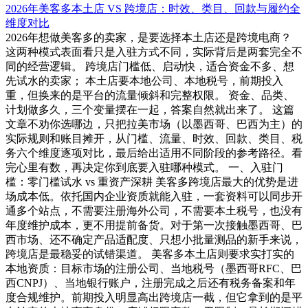
2026年美客多本土店 VS 跨境店：时效、类目、回款与履约全
维度对比
2026年想做美客多的卖家，是要选择本土店还是跨境电商？
这两种模式表面看只是入驻方式不同，实际背后是两套完全不
同的经营逻辑。 跨境店门槛低、启动快，适合资金不多、想
先试水的卖家； 本土店要本地公司、本地税号，前期投入
重，但换来的是平台的流量倾斜和完整权限。 资金、品类、
计划做多久，三个变量摆在一起，答案自然就出来了。 这篇
文章不劝你选哪边，只把拉美市场（以墨西哥、巴西为主）的
实际规则和账目摊开，从门槛、流量、时效、回款、类目、税
务六个维度逐项对比，最后给出适用不同阶段的参考路径。看
完心里有数，再决定你到底要入驻哪种模式。 一、入驻门
槛：零门槛试水 vs 重资产深耕 美客多跨境店最大的优势是进
场成本低。依托国内企业资质就能入驻，一套资料可以同步开
通多个站点，不需要注册海外公司，不需要本土税号，也没有
年度维护成本，更不用提前备货。对于第一次接触墨西哥、巴
西市场、还不确定产品适配度、只想小批量测品的新手来说，
跨境店是最稳妥的试错渠道。 美客多本土店则要求实打实的
本地资质：目标市场的注册公司、当地税号（墨西哥RFC、巴
西CNPJ）、当地银行账户，注册完成之后还有税务备案和年
度合规维护。前期投入明显高出跨境店一截，但它拿到的是平