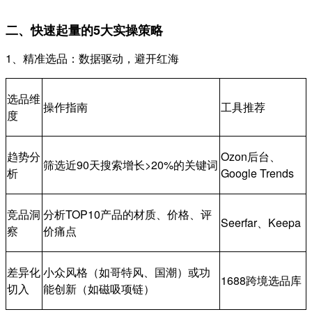
二、快速起量的5大实操策略
1、精准选品：数据驱动，避开红海
选品维
操作指南
工具推荐
度
趋势分
Ozon后台、
筛选近90天搜索增长>20%的关键词
析
Google Trends
竞品洞
分析TOP10产品的材质、价格、评
Seerfar、Keepa
察
价痛点
差异化
小众风格（如哥特风、国潮）或功
1688跨境选品库
切入
能创新（如磁吸项链）