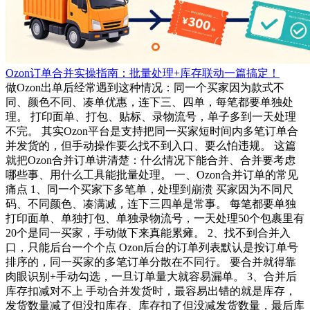
Ozon订单合并实操指南：批量处理+库存联动一篇搞定！
做Ozon出单后经常遇到这种情况：同一个买家因为款式不
同、颜色不同、凑单优惠，连下三、四单，每笔都要单独处
理。 打印面单、打包、贴标、录物流号，单子多到一天处理
不完。 其实Ozon平台是支持把同一买家短时间内多笔订单合
并发货的，但手动操作要么找不到入口、要么怕违规。 这篇
就把Ozon合并订单讲清楚：什么情况下能合并、合并要考虑
哪些事、用什么工具能批量处理。 一、Ozon合并订单的常见
痛点 1、同一个买家下多笔单，处理到崩溃 买家因为不同尺
码、不同颜色、凑满减，连下三四单是常事。 每笔都要单独
打印面单、单独打包、单独录物流号，一天处理50个包裹里有
20个是同一买家，手动做下来真能累瘫。 2、找不到合并入
口，只能后台一个个点 Ozon后台的订单列表默认是按订单号
排序的，同一买家的多笔订单分散在不同行。 要合并就得靠
肉眼识别+手动勾选，一旦订单量大就容易漏单。 3、合并后
库存扣减对不上 手动合并发货时，最容易出错的就是库存，
发货数量减了但没扣库存、库存扣了但没减发货数量，最后库