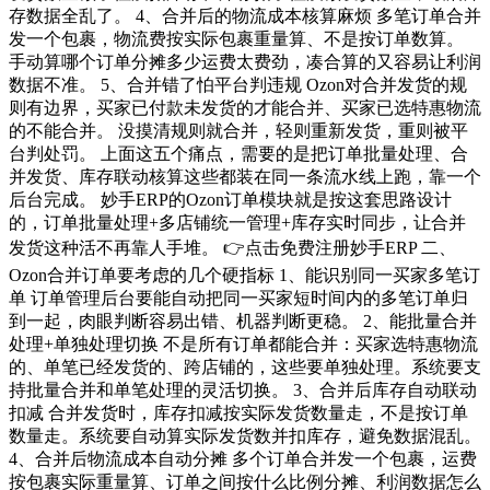
存数据全乱了。 4、合并后的物流成本核算麻烦 多笔订单合并
发一个包裹，物流费按实际包裹重量算、不是按订单数算。
手动算哪个订单分摊多少运费太费劲，凑合算的又容易让利润
数据不准。 5、合并错了怕平台判违规 Ozon对合并发货的规
则有边界，买家已付款未发货的才能合并、买家已选特惠物流
的不能合并。 没摸清规则就合并，轻则重新发货，重则被平
台判处罚。 上面这五个痛点，需要的是把订单批量处理、合
并发货、库存联动核算这些都装在同一条流水线上跑，靠一个
后台完成。 妙手ERP的Ozon订单模块就是按这套思路设计
的，订单批量处理+多店铺统一管理+库存实时同步，让合并
发货这种活不再靠人手堆。 👉点击免费注册妙手ERP 二、
Ozon合并订单要考虑的几个硬指标 1、能识别同一买家多笔订
单 订单管理后台要能自动把同一买家短时间内的多笔订单归
到一起，肉眼判断容易出错、机器判断更稳。 2、能批量合并
处理+单独处理切换 不是所有订单都能合并：买家选特惠物流
的、单笔已经发货的、跨店铺的，这些要单独处理。系统要支
持批量合并和单笔处理的灵活切换。 3、合并后库存自动联动
扣减 合并发货时，库存扣减按实际发货数量走，不是按订单
数量走。系统要自动算实际发货数并扣库存，避免数据混乱。
4、合并后物流成本自动分摊 多个订单合并发一个包裹，运费
按包裹实际重量算、订单之间按什么比例分摊、利润数据怎么