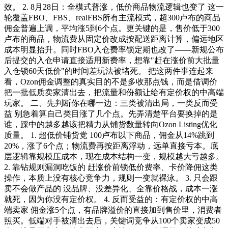
效。 2. 8月28日：全模式普涨，低价商品物流逻辑也变了 这一
轮覆盖FBO、FBS、realFBS所有主流模式，超300卢布的商品
佣金普遍上调，平均涨5到6个点。更关键的是，售价低于300
卢布的商品，物流费从固定价改成按配送距离计算，偏远地区
成本明显抬升。同时FBO入仓费率锁定期也改了——新规公布
后提交的入仓申请直接适用新费率，想靠"赶在涨价前大批量
入仓锁60天低价"的时间差玩法被堵死。 把这两件事连起来
看，Ozon佣金调整的真实目的不是多收那点钱，而是借调价
把一批低质卖家清出去，把流量和份额让给有定价权的中高端
玩家。 二、先判断你在哪一边：三类被清出局，一类反而受
益 别急着算自己类目涨了几个点。先弄清楚平台要换掉的是
谁，踩中的越多越该把精力从铺货数量转向Ozon Listing优化
质量。 1. 超低价铺货党 100卢布以下商品，佣金从14%跳到
20%，涨了6个点；物流费再按距离浮动，远单直接亏本。底
层逻辑靠规模压成本，现在成本结构一变，规模越大亏越多。
2. 靠钻规则漏洞吃饭的 赶涨价前锁低价费率、卡价降佣这类
操作，本质上没有核心竞争力，规则一变就裸泳。 3. 只会跟
卖不会做产品的 没品牌、没差异化、全靠价格战，成本一涨
就死，因为你没有定价权。 4. 反而受益的：有定价权的中高
端卖家 佣金涨5个点，有品牌溢价的直接加到售价里，消费者
照买。低端对手被清出去后，关键词竞争从100个卖家变成50