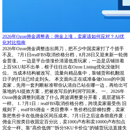
2026年Ozon佣金调整表：佣金上涨，卖家该如何应对？AI优
化对比指南
2026年Ozon佣金调整连出两刀，把不少中国卖家打了个措手
不及。 7月1日realFBS取消价格分档，8月28日又迎来新一轮佣
金普涨。 一边是平台借涨价清退低质玩家，一边是店铺挂着
上百SKU却不出单，根子往往出在Ozon Listing优化没做到
位。 当成本结构被改写、流量向精品集中，靠铺货和机翻混
日子的打法已经走到头。 本文面向正在或准备做Ozon的中国
卖家，先用一套判断标准帮你认清自己站在哪一边，再给出可
落地的AI提效方案，把被改写后的利润守回来。 一、2026年
Ozon佣金调整到底改了什么 两波调整要分开看，底层逻辑不
一样。 1. 7月1日：realFBS取消价格分档，跨境卖家最受伤 旧
规则下，realFBS佣金 = 类目费率 + 售价档位阶梯扣费，卖家
靠把售价卡在低佣金区间压成本。7月1日之后这条彻底作废：
佣金只按类目收固定百分比，卖1000卢布和卖10000卢布扣点
完全一样。靠"高价低佣""拆分SKU卡价位"的铺货玩法直接失