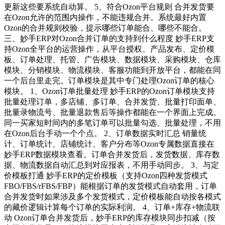
更新这些要系统自动算。 5、符合Ozon平台规则 合并发货要
在Ozon允许的范围内操作，不能违规合并。系统最好内置
Ozon的合并规则校验，提示哪些订单能合、哪些不能合。
三、妙手ERP对Ozon合并订单的支持到什么程度 妙手ERP支
持Ozon全平台的运营操作，从平台授权、产品发布、定价模
板、订单处理、托管、广告模块、数据模块、采购模块、仓库
模块、分销模块、物流模块、客服功能到开放平台，都能在同
一个后台里走完。订单模块是其中专门处理Ozon订单的核心
模块。 1、Ozon订单批量处理 妙手ERP的Ozon订单模块支持
批量处理订单，多店铺、多订单、合并发货、批量打印面单、
批量录物流号、批量退款售后等操作都能在一个界面上完成。
同一买家短时间内的多笔订单可以批量勾选、批量处理，不用
在Ozon后台手动一个个点。 2、订单数据实时汇总 销量统
计、订单统计、店铺统计、客户分布等Ozon专属数据直接在
妙手ERP数据模块查看。订单合并发货后，发货数据、库存数
据、物流数据自动汇总到对应报表，不用手动同步。 3、与定
价模板打通 妙手ERP的定价模板（支持Ozon四种发货模式
FBO/FBS/rFBS/FBP）能根据订单的发货模式自动套用，订单
合并发货时如果涉及多个发货模式，定价模板能自动按各模式
的藏价逻辑计算每个订单的实际利润。 4、订单+库存+物流联
动 Ozon订单合并发货后，妙手ERP的库存模块同步扣减（按