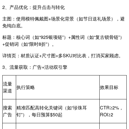
2、产品优化：提升点击与转化
主图：使用模特佩戴图+场景化背景（如节日送礼场景），避
免纯白底。
标题：核心词（如“925银项链”）+属性词（如“复古锁骨链”）
+促销词（如“限时8折”）。
详情页：材质认证+尺寸图+多SKU对比表，打消买家顾虑。
3、流量获取：广告+活动双引擎
流量
执行策略
效果目标
渠道
搜索
精准匹配高转化关键词（如“珍珠耳
CTR≥2%，
广告
钉”），每日预算$50起
ROI≥2