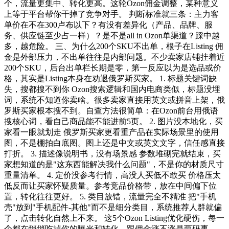
个，流量更集中、转化更高。这轮Ozon佣金调整，某种意义
上等于平台帮你干掉了竞争对手。 判断标准就三条：主力客
单价在不在300卢布以下？有没有差异化（产品、品牌、服
务、供应链至少占一样）？是不是all in Ozon单渠道？踩中越
多，越危险。 三、为什么200个SKU不出单，根子在Listing 佣
金是外部压力，不出单往往是内部问题。不少卖家店铺挂着近
200个SKU，后台出单栏长期是零，第一反应以为是选品或价
格，其实是Listing本身在劝退俄罗斯买家。 1. 标题关键词缺
失，搜都搜不到你 Ozon搜索逻辑和国内电商类似，标题没埋
词，系统不知道你卖啥。很多卖家直接用英文或拼音上架，俄
罗斯买家根本搜不到。自查方法很简单：在Ozon前台用俄语
搜核心词，看自己商品能不能进前5页。 2. 图片没本地化，买
家看一眼就划走 俄罗斯买家更看重产品在实际场景里的使用
图，不是棚拍白底图。图上还是中文或英文文字，信任感直接
打折。 3. 描述像说明书，没有场景感 参数堆砌完就结束，买
家想知道的是"这东西能解决我什么问题"，不是你的材质尺寸
重量清单。 4. 定价没参考行情，高没人买低不敢买 价格压太
低反而让买家怀疑质量。参考竞品价格带，放在中间偏下位
置，转化往往更好。 5. 类目放错，流量完全不精准 把"手机
壳"放到"手机配件-其他"而不是细分类目，系统推荐人群就偏
了，点击转化自然上不来。 这5个Ozon Listing优化硬伤，每一
个都在悄悄吃掉你的曝光和转化，跟佣金涨不涨是两码事。