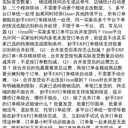
实际发货数量）、物流模块同步生成运单号、店铺统计自动更
新，三个模块联动，不需要手动逐个模块去改数据。 5、多平
台订单统一处理 如果同时经营Ozon+其他跨境平台，所有订单
都能在妙手ERP订单模块统一处理。同一买家在多个平台下单
的情况也能识别和合并处理，不限于单一平台。 四、常见问
题 Q1：Ozon同一买家多笔订单可以合并发货吗？ Ozon平台
允许同一买家短时间内多笔未发货订单合并，前提是不涉及买
家已选的特惠物流或限制条件。 妙手ERP订单模块支持批量
识别和合并处理。 Q2：合并发货后库存怎么扣减？ 妙手ERP
的订单+库存模块联动，合并发货按包裹实际发货数量自动扣
减库存，不是按订单数扣减。 Q3：合并发货后的运费怎么
算？ 按合并后的包裹重量算总运费，再按订单金额或商品数
量分摊到每个订单。妙手ERP订单模块自动算，不需要手动分
摊。 Q4：合并发货会不会违反Ozon规则？ Ozon对合并发货
有明确规则限制，买家已选特惠物流的、单笔已发货的、跨店
铺的都不能合并。 妙手ERP订单模块支持按规则筛选，提示
哪些订单能合、哪些不能合。 Q5：除了合并订单，妙手ERP
的订单模块还能做什么？ 批量发货、批量打印面单、批量录
物流号、退款售后、托管订单处理、多平台订单统一管理等都
能在妙手ERP订单模块完成。 五、立刻动手试试 合并订单处
理这种事，订单量小时手动还能凑合，订单量一起来就是无底
洞，既耗时间又容易出错。 把订单批量处理、库存联动、多