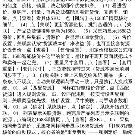
相似度、价格、销量，决定按哪个优先排序。 （3）看进货
价、复购率、销量，每条货源都能直看进货价、复购率、销
量。点【查看】看具体SKU，点【跳转】去1688详情页核对
细节。 （4）点【关联】更新货源链接，挑到合适的，点【关
联】，产品货源链接即更新为1688。 （5）采集箱显示1688货
源价，回到采集箱，货源价一栏显示1688拿货价。 （6）售价
设置，关联默认按"货源成本价=净收益"算，也可直接套货源
价设售价：点【查看】→【售价设置】，用定价模板或公式核
算。1688智能核价在这里的价值，是让你不离开页面就把成本
和卖价一起定完。 （7）重量尺寸套用，点【查看】→【套用
重量】/【套用尺寸】，把货源数据带过来（货源本身没填则
同步不了）。 3、自动关联：量上来后交给系统 商品一多，一
条条点不现实。自动关联逻辑与手动一致，只是执行人换成系
统。 01、点【匹配货源】，同样在智能核价弹窗，点【匹配
货源】进入规则设置。 02、设匹配规则，按实情设匹配规
则：关联商品优先级、核价设置、尺寸关联，与手动参数相
同。 03、点【确定】系统执行，点【确定】，系统开始跑关
联。 04、列表显示关联货源，跑完后产品列表显示关联到的
货源，点编码跳1688详情页，点【查看】看SKU。 05、采集
箱同步货源价，采集箱同样同步显示1688货源价，用1688智能
核价的自动模式，核心省的是"重复劳动"——规则定好，后续