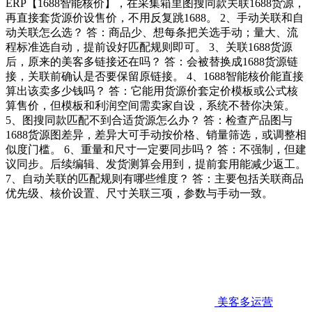
ERP【1688智能核价】，在采集箱里图搜同款关联1688货源，
再直接套货源价设售价，不用反复跳1688。 2、手动关联和自
动关联怎么选？ 答：商品少、想每条把关选手动；量大、流
程标准选自动，提前设好匹配规则即可。 3、关联1688货源
后，原来的美客多链接还在吗？ 答：会被替换成1688货源链
接，关联前确认是否要保留原链接。 4、1688智能核价能直接
算出该卖多少钱吗？ 答：它能用货源价套定价模板或公式核
算售价，但模板和利润空间需卖家自设，系统不替你决策。
5、图搜同款匹配不到合适货源怎么办？ 答：检查产品图与
1688货源图差异，差异大可手动按价格、销量筛选，或调整相
似度门槛。 6、重量和尺寸一定要同步吗？ 答：不强制，但建
议同步。后续编辑、发货测算会用到，提前套用能减少返工。
7、自动关联的匹配规则有哪些维度？ 答：主要包括关联商品
优先级、核价设置、尺寸关联三项，参数与手动一致。
美客多运营