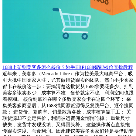
1688上架到美客多怎么核价？妙手ERP1688智能核价实操教程
近年来，美客多（Mercado Libre）作为拉美最大电商平台，吸
引大批中国卖家入驻，尤其做铺货跟卖的团队。然而不少卖家
都卡在核价这一步：要搞清楚这批货从1688拿要花多少、挂到
美客多该卖多少。成本算不准，售价就定不稳，利润空间也跟
着模糊。 核价到底难在哪？多数卖家会卡在这四个环节： 采
集美客多商品后，从1688找同源货源得反复跳平台、逐个搜同
款； 进货价、复购率、销量散落各处，成本核算靠手工； 关
联货源却不会定售价，利润被运费佣金悄悄吃掉； 重量尺寸
缺失，发货才发现没填、又得回头补。 这些操作断点直接拖
慢跟卖速度、蚕食利润。因此建议美客多卖家们还是要借助专