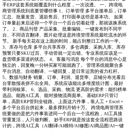
手ERP这套系统能覆盖到什么程度，一次说透。 一、跨境电
商管理系统到底要管哪些事 1、订单管理 多平台接单后，订单
汇总、批量发货、退款售后、打印面单这些是基本功。 如果
订单量起来后还得一个平台一个后台切着处理，那就该换系统
了。 2、商品刊登 产品采集、批量编辑、一键发布到不同平
台、不同语言翻译、图片处理这是跨境管理系统最吃流水的环
节。 新手每天花在这上面的时间，能占到整日工作的一半。
3、库存与仓库 多平台共享库存、多仓调拨、采购入库、库存
预警只要SKU过百、手动管就一定出错。专业系统应该是一
盘货喂多渠道的状态。 4、客服与消息 每个平台的消息中心是
独立的，回复晚一分钟买家可能就跑了。 管理系统能聚合多
平台消息、自动翻译、一键回复，是日常运营的省力杠杆。
5、数据与财务 销量、订单、利润、退货率、店铺分布光看后
台零散报表拼不出全局。 系统应该能出多维度统计图，最好
带利润核算。 6、选品、采购、物流 更高阶的需求：能扫榜单
选品、能跑AI工具、能对接物流商面单。 基础ERP只管订
单，高阶ERP管到全链路。 上面这六件事，靠人工 + Excel +
多个平台后台拼起来，最多撑到月销十万。 跨境电商管理系
统要做的是把六件事装进同一个后台一个流程跑，AI工具接
管重复活，人只做判断。 妙手ERP就是按这套全流程思路设
计的，跨境AI工具（AI翻译/AI模特/AI修图/AI商品图/AI一键