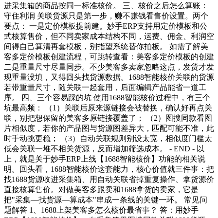
进采集箱的商品按同一标准核价。 三、核价之后怎么算账：
守住利润 关联货源只是第一步，赚不赚钱看售价设置。两个
要点： 一是定价模板提前建。妙手ERP支持用定价模板和公
式核算售价，但不同卖家成本结构不同，运费、佣金、利润空
间得自己算清再套模板，别指望系统替你拍板。 如需了解美
客多定价模板创建流程，可跳转查看：美客多定价模板的创建
二是重量尺寸尽量同步。不少美客多卖家忽略这点，发货才发
现重量没填，又得回头找货源数据。1688智能核价关联的货源
若带重量尺寸，随关联一起套用，后面编辑产品能省一道工
序。 四、三个容易踩的坑 使用1688智能核价过程中，有三个
坑最高频： （1）关联后原来源链接会被替换，确认好再点关
联，别把想保留的美客多原链接覆盖了； （2）图搜同款看图
片相似度，若你的产品图与货源图差异大，匹配可能不准，此
时手动挑更稳； （3）自动关联规则别设太宽，相似度门槛太
低会关联一堆不相关货源，反而增加筛选成本。 - END - 以
上，就是关于妙手ERP上线【1688智能核价】功能的相关说
明。回头看，1688智能核价这套能力，核心价值就三件事：把
找1688货源收进采集箱、用自动关联省掉重复操作、拿货源价
直接核算售价。对做美客多跟卖和1688拿货的卖家，它是
把"采集—找货源—算成本"串成一条线的关键一环。 常见问
题解答 1、1688上架美客多怎么核价最省事？ 答：用妙手