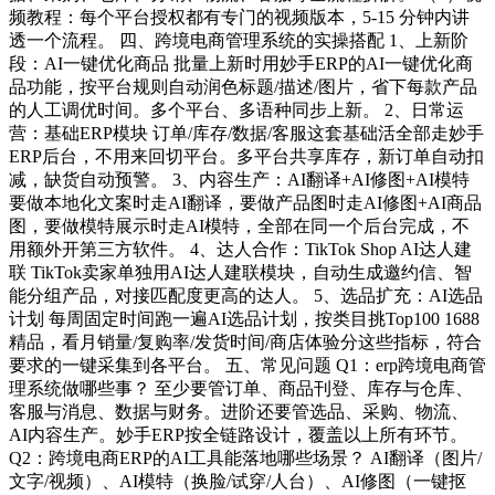
频教程：每个平台授权都有专门的视频版本，5-15 分钟内讲
透一个流程。 四、跨境电商管理系统的实操搭配 1、上新阶
段：AI一键优化商品 批量上新时用妙手ERP的AI一键优化商
品功能，按平台规则自动润色标题/描述/图片，省下每款产品
的人工调优时间。多个平台、多语种同步上新。 2、日常运
营：基础ERP模块 订单/库存/数据/客服这套基础活全部走妙手
ERP后台，不用来回切平台。多平台共享库存，新订单自动扣
减，缺货自动预警。 3、内容生产：AI翻译+AI修图+AI模特
要做本地化文案时走AI翻译，要做产品图时走AI修图+AI商品
图，要做模特展示时走AI模特，全部在同一个后台完成，不
用额外开第三方软件。 4、达人合作：TikTok Shop AI达人建
联 TikTok卖家单独用AI达人建联模块，自动生成邀约信、智
能分组产品，对接匹配度更高的达人。 5、选品扩充：AI选品
计划 每周固定时间跑一遍AI选品计划，按类目挑Top100 1688
精品，看月销量/复购率/发货时间/商店体验分这些指标，符合
要求的一键采集到各平台。 五、常见问题 Q1：erp跨境电商管
理系统做哪些事？ 至少要管订单、商品刊登、库存与仓库、
客服与消息、数据与财务。进阶还要管选品、采购、物流、
AI内容生产。妙手ERP按全链路设计，覆盖以上所有环节。
Q2：跨境电商ERP的AI工具能落地哪些场景？ AI翻译（图片/
文字/视频）、AI模特（换脸/试穿/人台）、AI修图（一键抠