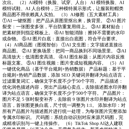
次出。 （2）AI模特（换脸、试穿、人台） AI 模特换脸、AI
模特试鞋、AI 人台模特，三种模特展示形式，让服装鞋帽类
商品图不用依赖真人实拍。 （3）AI修图（五大素材工具）
①AI 一键抠图：把产品从原图里抠出来，换背景。 ②AI 图片
裂变：一张图变多张，平台防重复用得上。 ③AI 素材贴合：
把素材拼到指定模板上。 ④AI 智能消除：擦掉不需要的水印
或杂物。 ⑤AI 图片白底：直接出白底图，符合平台要求。
（4）AI商品图（图视智创） ①AI 文生图：文字描述直接出
商品图。 ②AI 更换场景：把同一商品换到不同场景里。 ③AI
高清放大：低清图变高清。 ④AI 图生标题：从图片内容反推
标题文案。 ⑤AI 图生视频：图片变成短视频内容。 （5）AI
一键优化商品（基于平台规则+热销数据） 产品标题：基于平
台规则+热销产品数据，添加 SEO 关键词并翻译为站点语言，
过滤重复词汇，确保文字长度不少于50个字符。 产品描述：
优化润色描述内容，突出产品核心卖点，去除描述图水印并翻
译为站点语言，确保文字长度不少于500个字符。 产品图片：
图片不足 5 张时裂变补齐，去除前 9 张图片水印并翻译为站点
语言，首张图更换白底，尺寸统一调整为 1:1。 添加水印：对
所有产品图片与描述图片进行统一处理，为每张图片完整添加
专属水印标识。 尺码图：系统自动识别对应来源尺码图，完
成精准识别与一键上传操作。 （6）TikTok Shop AI达人建联