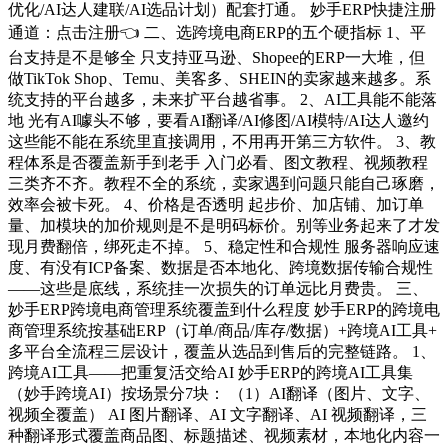
优化/AI达人建联/AI选品计划）配套打通。 妙手ERP快捷注册
通道：点击注册👈 二、选跨境电商ERP的五个硬指标 1、平
台支持是不是够全 只支持亚马逊、Shopee的ERP一大堆，但
做TikTok Shop、Temu、美客多、SHEIN的卖家越来越多。系
统支持的平台越多，未来扩平台越省事。 2、AI工具能不能落
地 光有AI噱头不够，要看AI翻译/AI修图/AI模特/AI达人邀约
这些能不能在系统里直接调用，不用再开第三方软件。 3、教
程体系是否覆盖新手到老手 入门必看、图文教程、视频教程
三类齐不齐。教程不全的系统，卖家遇到问题只能自己琢磨，
效率会被卡死。 4、价格是否透明 起步价、加店铺、加订单
量、加模块的加价规则是不是明码标价。别等业务起来了才发
现月费翻倍，绑死走不掉。 5、稳定性和合规性 服务器响应速
度、有没有ICP备案、数据是否本地化、跨境数据传输合规性
——这些是底线，系统挂一次损失的订单远比月费贵。 三、
妙手ERP跨境电商管理系统覆盖到什么程度 妙手ERP的跨境电
商管理系统按基础ERP（订单/商品/库存/数据）+跨境AI工具+
多平台全流程三层设计，覆盖从选品到售后的完整链路。 1、
跨境AI工具——把重复活交给AI 妙手ERP的跨境AI工具集
（妙手跨境AI）按场景分7块： （1）AI翻译（图片、文字、
视频全覆盖） AI 图片翻译、AI 文字翻译、AI 视频翻译，三
种翻译形式覆盖商品图、标题描述、视频素材，本地化内容一