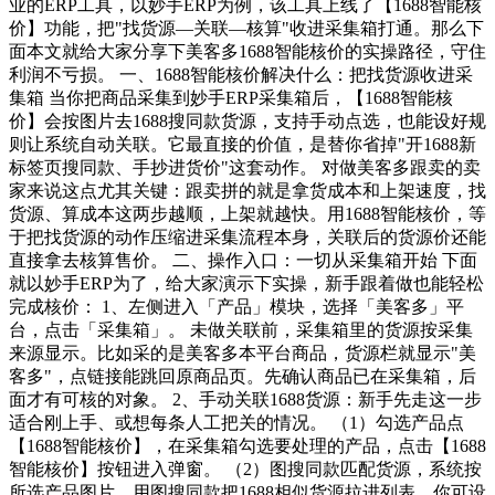
业的ERP工具，以妙手ERP为例，该工具上线了【1688智能核
价】功能，把"找货源—关联—核算"收进采集箱打通。那么下
面本文就给大家分享下美客多1688智能核价的实操路径，守住
利润不亏损。 一、1688智能核价解决什么：把找货源收进采
集箱 当你把商品采集到妙手ERP采集箱后，【1688智能核
价】会按图片去1688搜同款货源，支持手动点选，也能设好规
则让系统自动关联。它最直接的价值，是替你省掉"开1688新
标签页搜同款、手抄进货价"这套动作。 对做美客多跟卖的卖
家来说这点尤其关键：跟卖拼的就是拿货成本和上架速度，找
货源、算成本这两步越顺，上架就越快。用1688智能核价，等
于把找货源的动作压缩进采集流程本身，关联后的货源价还能
直接拿去核算售价。 二、操作入口：一切从采集箱开始 下面
就以妙手ERP为了，给大家演示下实操，新手跟着做也能轻松
完成核价： 1、左侧进入「产品」模块，选择「美客多」平
台，点击「采集箱」。 未做关联前，采集箱里的货源按采集
来源显示。比如采的是美客多本平台商品，货源栏就显示"美
客多"，点链接能跳回原商品页。先确认商品已在采集箱，后
面才有可核的对象。 2、手动关联1688货源：新手先走这一步
适合刚上手、或想每条人工把关的情况。 （1）勾选产品点
【1688智能核价】，在采集箱勾选要处理的产品，点击【1688
智能核价】按钮进入弹窗。 （2）图搜同款匹配货源，系统按
所选产品图片，用图搜同款把1688相似货源拉进列表。你可设