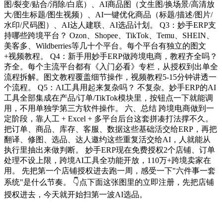
图/裂变/贴合/消除/白底）、AI商品图（文生图/换场景/高清放
大/图生标题/图生视频）、AI一键优化商品（标题/描述/图片/
水印/尺码图）、AI达人建联、AI选品计划。 Q3：妙手ERP支
持哪些跨境平台？ Ozon、Shopee、TikTok、Temu、SHEIN、
美客多、Wildberries等几十个平台。每个平台有独立的图文
+视频教程。 Q4：新手用妙手ERP做跨境电商，教程齐全吗？
齐全。每个主流平台都有《入门必看》专栏，从授权到出单全
流程拆解。图文教程覆盖细节操作，视频教程5-15分钟讲透一
个流程。 Q5：AI工具用起来复杂吗？ 不复杂。妙手ERP的AI
工具全部集成在产品/订单/TikTok模块里，按钮点一下就能调
用，不用单独学第三方软件操作。 六、总结 跨境电商做到一
定阶段，靠人工 + Excel + 多平台后台这套拼凑打法撑不久。
把订单、商品、库存、客服、数据这些基础活交给ERP，再把
翻译、修图、选品、达人邀约这些重复活交给AI，人就能从
执行里抽出来做判断。 妙手ERP现在免费授权2个店铺、订单
处理不设上限，跨境AI工具全功能开放，110万+跨境卖家在
用。 先把第一个店铺授权进去跑一周，感受一下"六件事一套
系统"是什么节奏。 👇点下面这张图里的立即注册，先把店铺
授权进去，今天就开始扫第一波AI选品。