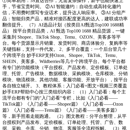
①简单易用：5S直达合作，无需复杂操作，新手也能快速上
手，节省宝贵时间。 ②AI 智能邀约：自动生成高转化邀约
信，不用费时撰写专业话术，提升达人响应率。 ③AI 分组产
品：智能归类产品，精准对接匹配度更高的达人，建联成功率
翻倍提升。 （7）AI选品计划（按类目AI甄选Top100 1688精
品） 按平台类目品类，AI 甄选 Top100 1688 精品货源，一键
采集到 Shopee、TikTok Shop、Temu、OZON、美客多等平
台。每个货源显示月销量、发货时间、商店体验分、复购率等
关键指标，支持一件代发。 2、多平台覆盖：一个后台管几十
个跨境平台 妙手ERP支持Ozon、Shopee、TikTok、Temu、
SHEIN、美客多、Wildberries等几十个跨境平台。每个平台都
有专门的功能模块（平台授权、产品发布、定价模板、订单处
理、托管、广告模块、数据模块、采购模块、仓库模块、分销
模块、物流模块、其他功能、客服功能、开放平台），按平台
各自独立铺开。 3、教程体系：入门必看+图文+视频三类覆盖
妙手ERP帮助中心按三类组织内容： （1）入门必看：每个主
流平台都有专门的"入门必看"专栏，比如《入门必看——
TikTok篇》《入门必看——Shopee篇》《入门必看——Ozon
篇》《入门必看——Temu篇》《入门必看——美客多篇》
等，新手照着走能跑通。 （2）图文教程：分平台整理，从平
台授权到产品发布、定价模板、订单处理、托管、广告、数
据、采购、仓库、分销、物流、客服等全流程拆解。 （3）视