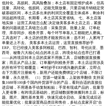
低转化、高损耗、高风险叠加；本土店有固定维护成本，但高
流量、高转化、低损耗，还能无限放量。只要店铺月销稳定突
破基础区间，本土店多出来的利润完全覆盖主体成本，剩余利
润远超跨境店。长期看，本土店其实更省钱。 七、本土店落
地实操：运营工具链怎么配 决定做美客多本土店之后，紧接
着的问题就是工具链怎么搭：采集货源、批量上架、订单处
理、库存同步、税务开票，每个环节单靠人工都能把人磨疯。
工具选对了，本土店的优势才能发挥出来；选不对，人累垮了
单量还上不去。 美客多本土店运营，这里直接推荐妙手
ERP。它已经接入美客多阿根廷、巴西、智利、哥伦比亚、墨
西哥、秘鲁六大核心站点的本土店，跨境全站点也早已打通
——从跨境店转本土店的卖家不用换工具，店铺数据直接搬
家；而且从产品上架、订单履约到税务开票，本土店运营涉及
的所有环节它都覆盖： 📢对妙手ERP感兴趣的卖家，立即点
击下方图片注册账号，新用户还能免费绑定2个店铺，不限订
单量，永久使用。 （1）货源一键采集，上架效率翻倍 支持采
集1688等100多个国内外货源平台的产品，看到合适的直接拉
进店铺，不用逐条手动复制粘贴；手里有现成产品的，批量导
入更省事；有跨境店基础的，把店铺数据整体搬到本土店，标
题、图片、属性基本复用，快速完成冷启动。 采集完成后还
能批量优化：批量设置商品类目和售价，多站点卖家开启"合