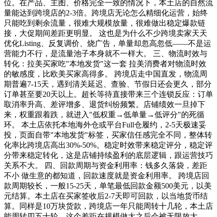
位。在产品、主图、价格完全一致的情况下，本土店的自然流
量能达到跨境店的2-3倍。跨境店无论怎么精细化运营，始终
只能吃到剩余流量，很难大规模放量，很难做出稳定爆款链
接，大促期间差距更明显。 这也是为什么不少跨境卖家天天
优化Listing、反复调价、烧广告，单量却忽高忽低——不是运
营能力不行，是流量池子本身就不一样大。 三、物流时效与
转化：拉美买家吃"本地发货"这一套 拉美消费者对物流时效
的敏感度，比欧美买家高得多。 跨境店走中国直发，物流周
期普遍7-15天，遇到清关延迟、查验、节假日还会更久，部分
订单甚至要20天以上。超长等待直接带来三个连锁反应：订单
取消率升高、差评增多、退货纠纷频繁。店铺绩效一旦掉下
来，权重跟着跌，就进入"低权重→低单量→低评分"的死循
环。 本土店依托本地海外仓或平台Full仓履约，2-5天极速妥
投，页面自带"本地发货"标签，买家信任感完全不同，整体转
化率比跨境店高出30%-50%。稳定时效带来稳定评分，稳定评
分带来稳定转化，这是店铺持续盈利的底层逻辑，跟运营技巧
关系不大。 四、回款周期与资金利用率：钱多久落袋，差距
不小 做生意的都知道，回款速度就是资金利用率。 跨境店回
款周期较长，一般15-25天，单笔最低回款金额500美元，以美
元结算。本土店在买家签收后2-7天即可回款，以当地货币结
算。同样是10万块货款，跨境店一年只能周转十几轮，本土店
能周转四五十轮，这个差距在规模做大之后会被无限放大。