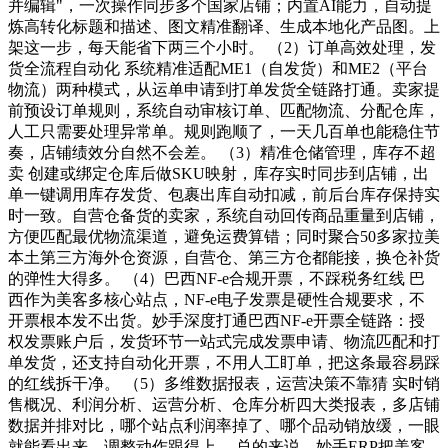
并编辑"，一次操作同步多个国家店铺；内置AI能力，自动提
炼高转化标题和描述、图文精准翻译、生成本地化产品图。上
架这一步，每天能省下两三个小时。 （2）订单高效处理，发
货全流程自动化 系统精准适配ME1（自发货）和ME2（平台
物流）两种模式，从运单申请到打单发货全链路打通。卖家提
前预设订单规则，系统自动审核订单、匹配物流、分配仓库，
人工只需要处理异常单。规则跑顺了，一天几百单也能稳住节
奏，店铺绩效分自然不会差。 （3）精准仓储管理，库存不超
卖 创建或绑定仓库后做SKU映射，库存实时同步到店铺，出
单一键调用库存发货、包裹出库自动扣减，前后台库存保持实
时一致。自营仓备货的卖家，系统自动回传商品重量到店铺，
方便匹配最优物流渠道，避免运费算错；同时聚合50多家拉美
本土第三方海外仓资源，自营仓、第三方仓都能接，换仓补货
的弹性大得多。 （4）巴西NF-e合规开票，不踩税务红线 巴
西作为美客多核心站点，NF-e电子发票是硬性合规要求，不
开票根本发不出货。妙手深度打通巴西NF-e开票全链路：授
权发票账户后，发货环节一站式完成发票申请、物流匹配和打
单发货，还支持自动化开票，不用人工盯单，把这条最容易踩
的红线拆干净。 （5）多维数据报表，运营决策不靠猜 实时销
售概况、利润分析、运营分析、仓库分析四大类报表，多店铺
数据并排对比，哪个站点利润率掉了、哪个品动销放缓，一眼
就能看出来，调整动作跟得上。 总的来说，妙手ERP把美客