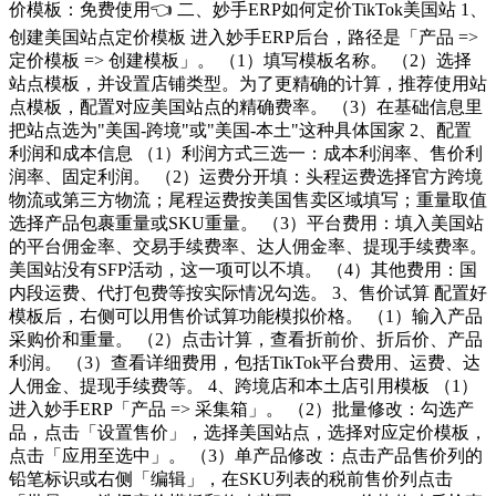
价模板：免费使用👈 二、妙手ERP如何定价TikTok美国站 1、
创建美国站点定价模板 进入妙手ERP后台，路径是「产品 =>
定价模板 => 创建模板」。 （1）填写模板名称。 （2）选择
站点模板，并设置店铺类型。为了更精确的计算，推荐使用站
点模板，配置对应美国站点的精确费率。 （3）在基础信息里
把站点选为"美国-跨境"或"美国-本土"这种具体国家 2、配置
利润和成本信息 （1）利润方式三选一：成本利润率、售价利
润率、固定利润。 （2）运费分开填：头程运费选择官方跨境
物流或第三方物流；尾程运费按美国售卖区域填写；重量取值
选择产品包裹重量或SKU重量。 （3）平台费用：填入美国站
的平台佣金率、交易手续费率、达人佣金率、提现手续费率。
美国站没有SFP活动，这一项可以不填。 （4）其他费用：国
内段运费、代打包费等按实际情况勾选。 3、售价试算 配置好
模板后，右侧可以用售价试算功能模拟价格。 （1）输入产品
采购价和重量。 （2）点击计算，查看折前价、折后价、产品
利润。 （3）查看详细费用，包括TikTok平台费用、运费、达
人佣金、提现手续费等。 4、跨境店和本土店引用模板 （1）
进入妙手ERP「产品 => 采集箱」。 （2）批量修改：勾选产
品，点击「设置售价」，选择美国站点，选择对应定价模板，
点击「应用至选中」。 （3）单产品修改：点击产品售价列的
铅笔标识或右侧「编辑」，在SKU列表的税前售价列点击