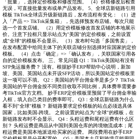
「批量」，选择定价模板和修改范围。 （4）价格修改后检查
无误，可直接批量发布或单产品发布。 5、全球店新链路引用
模板 TikTok全球店升级新链路后，发布流程有变化： （1）进
入「产品 => TikTok采集箱」，先选择预发布店铺。每次只能
选一个首发店铺。 （2）用定价模板修改首发店铺的本地展示
价。注意下拉框只显示站点为"美国"的定价模板，之前设置
成"全球"的模板不会显示。 （3）发布时勾选「多国售卖」，
在发布配置中给同主体下的关联店铺分别选择对应国家的定价
模板。 （4）点击「确定」=>「确认发布」，关联国家引用各
自的定价模板发布。 三、常见问题 Q1：TikTok美国站有没有
SFP免运服务费？ 没有。根据妙手ERP帮助中心说明，新加
坡、美国、英国站点未开设SFP活动，所以美国站定价模板里
这一项可以不填。 Q2：美国站的平台佣金率是多少？ TikTok
美国站的平台佣金按不同类目收取不同比例，具体费率需要参
考TikTok官方文档。 妙手ERP定价模板里预留了平台佣金率输
入框，填入自己类目的费率即可。 Q3：全球店新链路为什么
看不到"全球"模板？ 新链路要求定价模板的站点必须选具体
国家，比如美国-跨境。 之前设置的站点为"全球"的模板，在
新链路发布时不会显示。 Q4：头程运费和尾程运费有什么区
别？ 头程运费是商品从中国到美国仓库的跨境物流成本；尾
程运费是美国本地派送给买家的运费。 两段费用在妙手ERP
定价模板里是分开配置的。 Q5：美国本土店和跨境店能用同