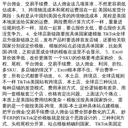
平台佣金、交易手续费、达人佣金这几项算准，不然更容易低
估成本。 3、跨境物流成本和尾程运费混在一起 美国站发货分
两段：头程是从中国到美国仓库的跨境物流成本，尾程是美国
本地派送给买家的运费。 两段费用计算方式不一样，重量进
位规则也不一样。混在一起算，要么报价太低，要么报价太高
没竞争力。 4、全球店新链路要按具体国家建模板 TikTok全球
店升级新链路之后，发布产品时要选择首发店铺，还要给关联
国家分别设定价模板。 模板的站点必须选具体国家，比如美
国-跨境，之前设置成全球的模板在这里不会显示。 5、Excel
算价效率低，改价更痛苦 一个SKU的价格要考虑采购价、头
程、尾程、平台佣金、交易手续费、达人佣金、利润、折扣。
多SKU、多店铺的情况下，Excel根本撑不住。平台费率一
变，所有公式都要手动改。 6、本土店、跨境店、全球店规则
不一样 TikTok美国站有跨境店、本土店、全球店三种玩法，
每种店铺的发货模式、费用承担方式、定价逻辑都有差异。用
同一套模板套三个店，价格肯定出问题。 上面这六个痛点，
本质上是美国站费用结构复杂 + 模板没按具体国家拆分。 需
要的是一个能按美国-跨境、美国-本土这种具体站点建模板、
把平台佣金/交易手续费/达人佣金/运费全部参数化的工具。 妙
手ERP的TikTok定价模板就是按这个思路设计的，三种利润方
式、头程尾程分开算、站点模板精确到国家。 TikTok美国定