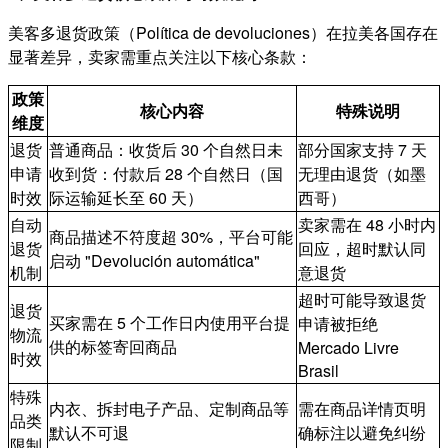
美客多退货政策（Política de devoluciones）在拉美各国存在
显著差异，卖家需重点关注以下核心条款：
政策
核心内容
特殊说明
维度
退货
普通商品：收货后 30 个自然日未
部分国家支持 7 天
申请
收到货：付款后 28 个自然日（国
无理由退货（如墨
时效
际运输延长至 60 天）
西哥）
自动
卖家需在 48 小时内
商品描述不符度超 30%，平台可能
退货
回应，超时默认同
启动 "Devolución automática"
机制
意退货
超时可能导致退货
退货
买家需在 5 个工作日内使用平台提
申请被拒绝
物流
供的标签寄回商品
Mercado Livre
时效
Brasil
特殊
内衣、拆封电子产品、定制商品等
需在商品详情页明
品类
默认不可退
确标注以避免纠纷
限制