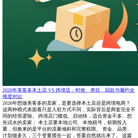
2026年美客多本土店 VS 跨境店：时效、类目、回款与履约全
维度对比
2026年想做美客多的卖家，是要选择本土店还是跨境电商？
这两种模式表面看只是入驻方式不同，实际背后是两套完全不
同的经营逻辑。 跨境店门槛低、启动快，适合资金不多、想
先试水的卖家； 本土店要本地公司、本地税号，前期投入
重，但换来的是平台的流量倾斜和完整权限。 资金、品类、
计划做多久，三个变量摆在一起，答案自然就出来了。 这篇