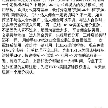
一个定价模板吗？ 不建议。本土店和跨境店的发货模式、费
用结构、承担方式都有差异，最好分别建"美国-本土"和"美国-
跨境"两套模板。 Q6：达人佣金一定要填吗？ 不一定。如果
商品不与达人合作推广，达人佣金可以不填。与达人合作时，
按实际佣金率填入即可。 四、总结 TikTok美国站定价复杂，
不是因为人算不过来，是因为变量太多。 平台佣金按类目、
交易费每笔扣、达人佣金另算、头程尾程分开、三种店铺类型
还不一样。 用妙手ERP把这些变量全装进定价模板里，一次
配好反复用，改价时一键引用，比Excel靠谱得多。 现在免费
授权2个店铺、订单处理不设上限。 先把TikTok美国店铺授权
进妙手ERP，按建模板 => 试算 => 引用 => 发布的流程跑一
遍，跑通了之后，上新和改价都能省一大半时间。 👇点下面
这张图里的立即注册，先把TikTok美国店铺授权进去，今天就
建第一个定价模板。