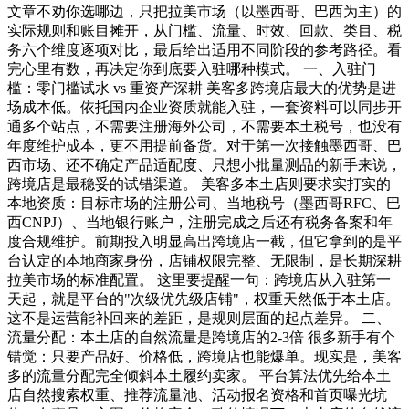
文章不劝你选哪边，只把拉美市场（以墨西哥、巴西为主）的
实际规则和账目摊开，从门槛、流量、时效、回款、类目、税
务六个维度逐项对比，最后给出适用不同阶段的参考路径。看
完心里有数，再决定你到底要入驻哪种模式。 一、入驻门
槛：零门槛试水 vs 重资产深耕 美客多跨境店最大的优势是进
场成本低。依托国内企业资质就能入驻，一套资料可以同步开
通多个站点，不需要注册海外公司，不需要本土税号，也没有
年度维护成本，更不用提前备货。对于第一次接触墨西哥、巴
西市场、还不确定产品适配度、只想小批量测品的新手来说，
跨境店是最稳妥的试错渠道。 美客多本土店则要求实打实的
本地资质：目标市场的注册公司、当地税号（墨西哥RFC、巴
西CNPJ）、当地银行账户，注册完成之后还有税务备案和年
度合规维护。前期投入明显高出跨境店一截，但它拿到的是平
台认定的本地商家身份，店铺权限完整、无限制，是长期深耕
拉美市场的标准配置。 这里要提醒一句：跨境店从入驻第一
天起，就是平台的"次级优先级店铺"，权重天然低于本土店。
这不是运营能补回来的差距，是规则层面的起点差异。 二、
流量分配：本土店的自然流量是跨境店的2-3倍 很多新手有个
错觉：只要产品好、价格低，跨境店也能爆单。现实是，美客
多的流量分配完全倾斜本土履约卖家。 平台算法优先给本土
店自然搜索权重、推荐流量池、活动报名资格和首页曝光坑