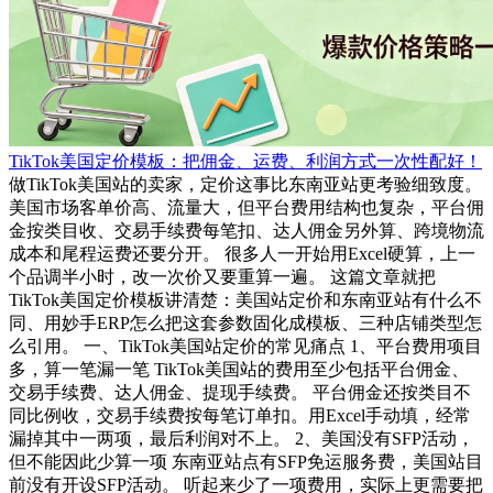
TikTok美国定价模板：把佣金、运费、利润方式一次性配好！
做TikTok美国站的卖家，定价这事比东南亚站更考验细致度。
美国市场客单价高、流量大，但平台费用结构也复杂，平台佣
金按类目收、交易手续费每笔扣、达人佣金另外算、跨境物流
成本和尾程运费还要分开。 很多人一开始用Excel硬算，上一
个品调半小时，改一次价又要重算一遍。 这篇文章就把
TikTok美国定价模板讲清楚：美国站定价和东南亚站有什么不
同、用妙手ERP怎么把这套参数固化成模板、三种店铺类型怎
么引用。 一、TikTok美国站定价的常见痛点 1、平台费用项目
多，算一笔漏一笔 TikTok美国站的费用至少包括平台佣金、
交易手续费、达人佣金、提现手续费。 平台佣金还按类目不
同比例收，交易手续费按每笔订单扣。用Excel手动填，经常
漏掉其中一两项，最后利润对不上。 2、美国没有SFP活动，
但不能因此少算一项 东南亚站点有SFP免运服务费，美国站目
前没有开设SFP活动。 听起来少了一项费用，实际上更需要把