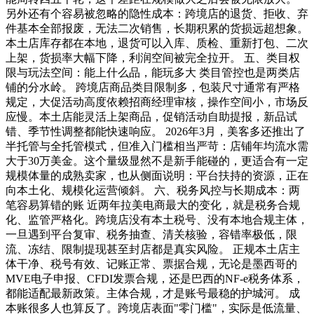
另外还有个容易被忽略的隐性成本：跨境店的退货、拒收、弃
件基本全部报废，无法二次销售，长期积累的货损远超想象。
本土店库存都在本地，退货可以入库、质检、重新打包、二次
上架，货损率大幅下降，利润空间被完全拉开。 五、类目权
限与玩法空间：能上什么品，能玩多大 类目管控也是两类店
铺的分水岭。 跨境店商品类目限制多，包装尺寸通常有严格
规定，大促活动高度依赖招商经理审核，操作空间小，市场反
应慢。本土店能灵活上架商品，促销活动自助提报，新品试
错、季节性调整都能快速响应。 2026年3月，美客多还推出了
半托管与全托管模式，但准入门槛相当严苛：店铺年均流水需
大于30万美金。这个量级显然不是新手能碰的，更适合有一定
规模体量的成熟卖家，也从侧面说明：平台扶持的资源，正在
向本土化、规模化运营倾斜。 六、税务风控与长期成本：两
笔容易算错的账 近两年拉美电商最大的变化，就是税务合规
化、监管严格化。跨境店没有本土税号、没有本地合规主体，
一旦遇到平台复审、税务抽查、清关核验，容错率极低，限
流、冻结、限制提现甚至封店都是真实风险。 正规本土店主
体干净、税号有效、记账正常、票据合规，无论是墨西哥的
MVE电子申报、CFDI发票合规，还是巴西的NF-e税务体系，
都能适配最新政策。主体合规，才是账号最稳的护城河。 成
本账很多人也算反了。跨境店表面"零门槛"，实际是低流量、