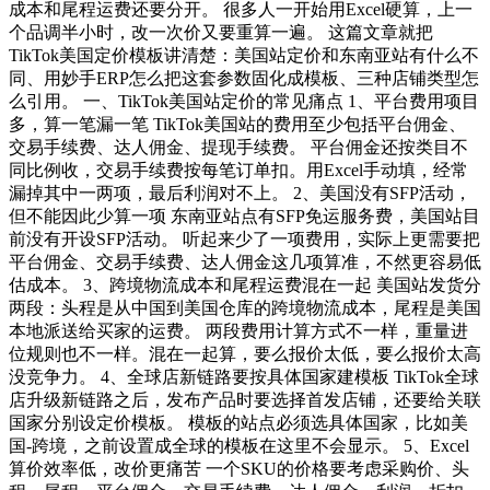
成本和尾程运费还要分开。 很多人一开始用Excel硬算，上一
个品调半小时，改一次价又要重算一遍。 这篇文章就把
TikTok美国定价模板讲清楚：美国站定价和东南亚站有什么不
同、用妙手ERP怎么把这套参数固化成模板、三种店铺类型怎
么引用。 一、TikTok美国站定价的常见痛点 1、平台费用项目
多，算一笔漏一笔 TikTok美国站的费用至少包括平台佣金、
交易手续费、达人佣金、提现手续费。 平台佣金还按类目不
同比例收，交易手续费按每笔订单扣。用Excel手动填，经常
漏掉其中一两项，最后利润对不上。 2、美国没有SFP活动，
但不能因此少算一项 东南亚站点有SFP免运服务费，美国站目
前没有开设SFP活动。 听起来少了一项费用，实际上更需要把
平台佣金、交易手续费、达人佣金这几项算准，不然更容易低
估成本。 3、跨境物流成本和尾程运费混在一起 美国站发货分
两段：头程是从中国到美国仓库的跨境物流成本，尾程是美国
本地派送给买家的运费。 两段费用计算方式不一样，重量进
位规则也不一样。混在一起算，要么报价太低，要么报价太高
没竞争力。 4、全球店新链路要按具体国家建模板 TikTok全球
店升级新链路之后，发布产品时要选择首发店铺，还要给关联
国家分别设定价模板。 模板的站点必须选具体国家，比如美
国-跨境，之前设置成全球的模板在这里不会显示。 5、Excel
算价效率低，改价更痛苦 一个SKU的价格要考虑采购价、头