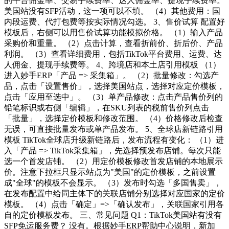
的平台佣金率、交易手续费率、达人佣金率、提现手续费率。
美国站没有SFP活动，这一项可以不填。 （4）其他费用：国
内段运费、代打包费等按实际情况勾选。 3、售价试算 配置好
模板后，右侧可以用售价试算功能模拟价格。 （1）输入产品
采购价和重量。 （2）点击计算，查看折前价、折后价、产品
利润。 （3）查看详细费用，包括TikTok平台费用、运费、达
人佣金、提现手续费等。 4、跨境店和本土店引用模板 （1）
进入妙手ERP「产品 => 采集箱」。 （2）批量修改：勾选产
品，点击「设置售价」，选择美国站点，选择对应定价模板，
点击「应用至选中」。 （3）单产品修改：点击产品售价列的
铅笔标识或右侧「编辑」，在SKU列表的税前售价列点击
「批量」，选择定价模板和修改范围。 （4）价格修改后检查
无误，可直接批量发布或单产品发布。 5、全球店新链路引用
模板 TikTok全球店升级新链路后，发布流程有变化： （1）进
入「产品 => TikTok采集箱」，先选择预发布店铺。每次只能
选一个首发店铺。 （2）用定价模板修改首发店铺的本地展示
价。注意下拉框只显示站点为"美国"的定价模板，之前设置
成"全球"的模板不会显示。 （3）发布时勾选「多国售卖」，
在发布配置中给同主体下的关联店铺分别选择对应国家的定价
模板。 （4）点击「确定」=>「确认发布」，关联国家引用各
自的定价模板发布。 三、常见问题 Q1：TikTok美国站有没有
SFP免运服务费？ 没有。根据妙手ERP帮助中心说明，新加