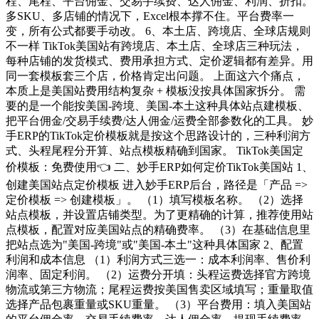
程、尾程、平台佣金、交易手续费、达人佣金、利润、折扣。
多SKU、多店铺的情况下，Excel根本撑不住。平台费率一
变，所有公式都要手动改。 6、本土店、跨境店、全球店规则
不一样 TikTok美国站有跨境店、本土店、全球店三种玩法，
每种店铺的发货模式、费用承担方式、定价逻辑都有差异。用
同一套模板套三个店，价格肯定出问题。 上面这六个痛点，
本质上是美国站费用结构复杂 + 模板没按具体国家拆分。 需
要的是一个能按美国-跨境、美国-本土这种具体站点建模板、
把平台佣金/交易手续费/达人佣金/运费全部参数化的工具。 妙
手ERP的TikTok定价模板就是按这个思路设计的，三种利润方
式、头程尾程分开算、站点模板精确到国家。 TikTok美国定
价模板：免费使用👈 二、妙手ERP如何定价TikTok美国站 1、
创建美国站点定价模板 进入妙手ERP后台，路径是「产品 =>
定价模板 => 创建模板」。 （1）填写模板名称。 （2）选择
站点模板，并设置店铺类型。为了更精确的计算，推荐使用站
点模板，配置对应美国站点的精确费率。 （3）在基础信息里
把站点选为"美国-跨境"或"美国-本土"这种具体国家 2、配置
利润和成本信息 （1）利润方式三选一：成本利润率、售价利
润率、固定利润。 （2）运费分开填：头程运费选择官方跨境
物流或第三方物流；尾程运费按美国售卖区域填写；重量取值
选择产品包裹重量或SKU重量。 （3）平台费用：填入美国站