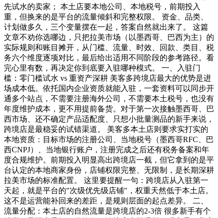
先试水的卖家； 本土店要本地公司、本地税号，前期投入
重，但换来的是平台的流量倾斜和完整权限。 资金、品类、
计划做多久，三个变量摆在一起，答案自然就出来了。 这篇
文章不劝你选哪边，只把拉美市场（以墨西哥、巴西为主）的
实际规则和账目摊开，从门槛、流量、时效、回款、类目、税
务六个维度逐项对比，最后给出适用不同阶段的参考路径。看
完心里有数，再决定你到底要入驻哪种模式。 一、入驻门
槛：零门槛试水 vs 重资产深耕 美客多跨境店最大的优势是进
场成本低。依托国内企业资质就能入驻，一套资料可以同步开
通多个站点，不需要注册海外公司，不需要本土税号，也没有
年度维护成本，更不用提前备货。对于第一次接触墨西哥、巴
西市场、还不确定产品适配度、只想小批量测品的新手来说，
跨境店是最稳妥的试错渠道。 美客多本土店则要求实打实的
本地资质：目标市场的注册公司、当地税号（墨西哥RFC、巴
西CNPJ）、当地银行账户，注册完成之后还有税务备案和年
度合规维护。前期投入明显高出跨境店一截，但它拿到的是平
台认定的本地商家身份，店铺权限完整、无限制，是长期深耕
拉美市场的标准配置。 这里要提醒一句：跨境店从入驻第一
天起，就是平台的"次级优先级店铺"，权重天然低于本土店。
这不是运营能补回来的差距，是规则层面的起点差异。 二、
流量分配：本土店的自然流量是跨境店的2-3倍 很多新手有个