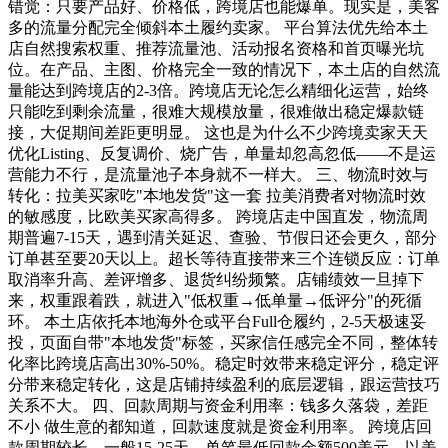
错觉：只要产品好、价格低，跨境店也能爆单。现实是，美客
多的流量分配完全倾斜本土履约卖家。 平台算法优先给本土
店自然搜索权重、推荐流量池、活动报名资格和首页曝光坑
位。在产品、主图、价格完全一致的情况下，本土店的自然流
量能达到跨境店的2-3倍。跨境店无论怎么精细化运营，始终
只能吃到剩余流量，很难大规模放量，很难做出稳定爆款链
接，大促期间差距更明显。 这也是为什么不少跨境卖家天天
优化Listing、反复调价、烧广告，单量却忽高忽低——不是运
营能力不行，是流量池子本身就不一样大。 三、物流时效与
转化：拉美买家吃"本地发货"这一套 拉美消费者对物流时效
的敏感度，比欧美买家高得多。 跨境店走中国直发，物流周
期普遍7-15天，遇到清关延迟、查验、节假日还会更久，部分
订单甚至要20天以上。超长等待直接带来三个连锁反应：订单
取消率升高、差评增多、退货纠纷频繁。店铺绩效一旦掉下
来，权重跟着跌，就进入"低权重→低单量→低评分"的死循
环。 本土店依托本地海外仓或平台Full仓履约，2-5天极速妥
投，页面自带"本地发货"标签，买家信任感完全不同，整体转
化率比跨境店高出30%-50%。稳定时效带来稳定评分，稳定评
分带来稳定转化，这是店铺持续盈利的底层逻辑，跟运营技巧
关系不大。 四、回款周期与资金利用率：钱多久落袋，差距
不小 做生意的都知道，回款速度就是资金利用率。 跨境店回
款周期较长，一般15-25天，单笔最低回款金额500美元，以美