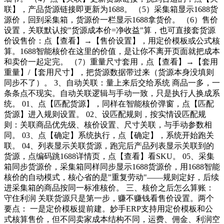
联】，产品货源链接即更新为1688。 （5）采集箱显示1688货
源价，回到采集箱，货源价一栏显示1688拿货价。 （6）售价
设置，关联默认按"货源成本价=净收益"算，也可直接套货源
价设售价：点【查看】→【售价设置】，用定价模板或公式核
算。1688智能核价在这里的价值，是让你不离开页面就把成本
和卖价一起定完。 （7）重量尺寸套用，点【查看】→【套用
重量】/【套用尺寸】，把货源数据带过来（货源本身没填则
同步不了）。 3、自动关联：量上来后交给系统 商品一多，一
条条点不现实。自动关联逻辑与手动一致，只是执行人换成系
统。 01、点【匹配货源】，同样在智能核价弹窗，点【匹配
货源】进入规则设置。 02、设匹配规则，按实情设匹配规
则：关联商品优先级、核价设置、尺寸关联，与手动参数相
同。 03、点【确定】系统执行，点【确定】，系统开始跑关
联。 04、列表显示关联货源，跑完后产品列表显示关联到的
货源，点编码跳1688详情页，点【查看】看SKU。 05、采集
箱同步货源价，采集箱同样同步显示1688货源价，用1688智能
核价的自动模式，核心省的是"重复劳动"——规则定好，后续
进采集箱的商品按同一标准核价。 三、核价之后怎么算账：
守住利润 关联货源只是第一步，赚不赚钱看售价设置。两个
要点： 一是定价模板提前建。妙手ERP支持用定价模板和公
式核算售价，但不同卖家成本结构不同，运费、佣金、利润空