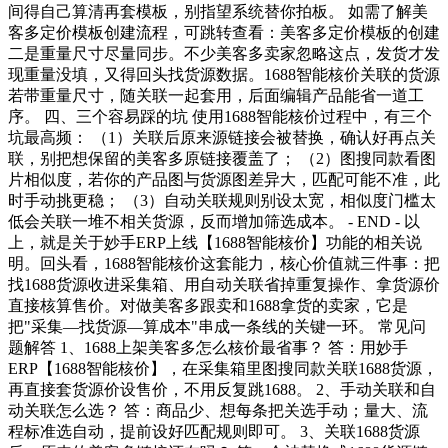
间得自己算清再套模板，别指望系统替你拍板。 如需了解美
客多定价模板创建流程，可跳转查看：美客多定价模板的创建
二是重量尺寸尽量同步。不少美客多卖家忽略这点，发货才发
现重量没填，又得回头找货源数据。1688智能核价关联的货源
若带重量尺寸，随关联一起套用，后面编辑产品能省一道工
序。 四、三个容易踩的坑 使用1688智能核价过程中，有三个
坑最高频： （1）关联后原来源链接会被替换，确认好再点关
联，别把想保留的美客多原链接覆盖了； （2）图搜同款看图
片相似度，若你的产品图与货源图差异大，匹配可能不准，此
时手动挑更稳； （3）自动关联规则别设太宽，相似度门槛太
低会关联一堆不相关货源，反而增加筛选成本。 - END - 以
上，就是关于妙手ERP上线【1688智能核价】功能的相关说
明。回头看，1688智能核价这套能力，核心价值就三件事：把
找1688货源收进采集箱、用自动关联省掉重复操作、拿货源价
直接核算售价。对做美客多跟卖和1688拿货的卖家，它是
把"采集—找货源—算成本"串成一条线的关键一环。 常见问
题解答 1、1688上架美客多怎么核价最省事？ 答：用妙手
ERP【1688智能核价】，在采集箱里图搜同款关联1688货源，
再直接套货源价设售价，不用反复跳1688。 2、手动关联和自
动关联怎么选？ 答：商品少、想每条把关选手动；量大、流
程标准选自动，提前设好匹配规则即可。 3、关联1688货源