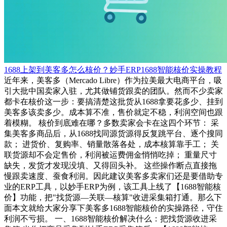
1688上架到美客多怎么核价？妙手ERP1688智能核价实操教程
近年来，美客多（Mercado Libre）作为拉美最大电商平台，吸
引大批中国卖家入驻，尤其做铺货跟卖的团队。然而不少卖家
都卡在核价这一步：要搞清楚这批货从1688拿要花多少、挂到
美客多该卖多少。成本算不准，售价就定不稳，利润空间也跟
着模糊。 核价到底难在哪？多数卖家会卡在这四个环节： 采
集美客多商品后，从1688找同源货源得反复跳平台、逐个搜同
款； 进货价、复购率、销量散落各处，成本核算靠手工； 关
联货源却不会定售价，利润被运费佣金悄悄吃掉； 重量尺寸
缺失，发货才发现没填、又得回头补。 这些操作断点直接拖
慢跟卖速度、蚕食利润。因此建议美客多卖家们还是要借助专
业的ERP工具，以妙手ERP为例，该工具上线了【1688智能核
价】功能，把"找货源—关联—核算"收进采集箱打通。那么下
面本文就给大家分享下美客多1688智能核价的实操路径，守住
利润不亏损。 一、1688智能核价解决什么：把找货源收进采