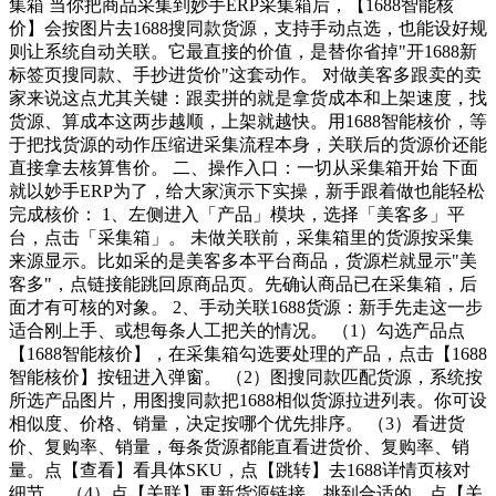
集箱 当你把商品采集到妙手ERP采集箱后，【1688智能核
价】会按图片去1688搜同款货源，支持手动点选，也能设好规
则让系统自动关联。它最直接的价值，是替你省掉"开1688新
标签页搜同款、手抄进货价"这套动作。 对做美客多跟卖的卖
家来说这点尤其关键：跟卖拼的就是拿货成本和上架速度，找
货源、算成本这两步越顺，上架就越快。用1688智能核价，等
于把找货源的动作压缩进采集流程本身，关联后的货源价还能
直接拿去核算售价。 二、操作入口：一切从采集箱开始 下面
就以妙手ERP为了，给大家演示下实操，新手跟着做也能轻松
完成核价： 1、左侧进入「产品」模块，选择「美客多」平
台，点击「采集箱」。 未做关联前，采集箱里的货源按采集
来源显示。比如采的是美客多本平台商品，货源栏就显示"美
客多"，点链接能跳回原商品页。先确认商品已在采集箱，后
面才有可核的对象。 2、手动关联1688货源：新手先走这一步
适合刚上手、或想每条人工把关的情况。 （1）勾选产品点
【1688智能核价】，在采集箱勾选要处理的产品，点击【1688
智能核价】按钮进入弹窗。 （2）图搜同款匹配货源，系统按
所选产品图片，用图搜同款把1688相似货源拉进列表。你可设
相似度、价格、销量，决定按哪个优先排序。 （3）看进货
价、复购率、销量，每条货源都能直看进货价、复购率、销
量。点【查看】看具体SKU，点【跳转】去1688详情页核对
细节。 （4）点【关联】更新货源链接，挑到合适的，点【关