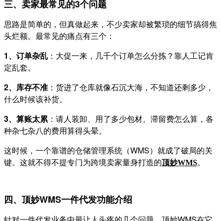
三、卖家
最常见的3个问题
思路是简单的，但真做起来，不少卖家却被繁琐的细节搞得焦
头烂额。最常见的痛点有三个：
1、订单杂乱
：大促一来，几千个订单怎么分拣？靠人工记肯
定乱套。
2、库存不准
：货进了仓库就像石沉大海，不知道还剩多少，
什么时候该补货。
3、算账太累
：请人装卸、用了多少包材、滞留费怎么算，各
种杂七杂八的费用算得头晕。
这时候，一个靠谱的仓储管理系统（WMS）就成了破局的关
键。这就不得不提专门为跨境卖家量身打造的
。
顶妙
WMS
四、顶妙WMS一件代发功能介绍
针对一件代发业务中最让人头疼的几个问题，顶妙WMS在它