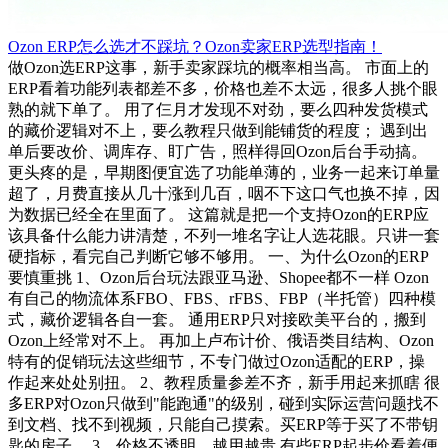
Ozon ERP怎么选才不踩坑？Ozon卖家ERP选型指南！
做Ozon选ERP这事，新手卖家踩坑的概率相当高。 市面上的
ERP看着功能列表都差不多，价格也差不太远，很多人挑个眼
熟的就下单了。 用了仨月才发现不对劲，要么四种发货模式
的藏价逻辑对不上，要么教程只做到能铺货的程度； 遇到出
单后要改价、调库存、盯广告，照样得回Ozon后台手动搞。
更头疼的是，早期图便宜选了功能单薄的，业务一起来订单量
超了，月费直接从几十涨到几百，咽不下这口气也换不掉，因
为数据已经全在里面了。 这篇就是把一个支持Ozon的ERP应
该具备什么能力讲清楚，不列一堆名字让人选花眼。只讲一套
硬指标，看完自己判断它够不够用。 一、为什么Ozon的ERP
要慎重挑 1、Ozon后台玩法跟亚马逊、Shopee都不一样 Ozon
有自己的物流体系FBO、FBS、rFBS、FBP（半托管）四种模
式，藏价逻辑各自一套。 通用ERP只对接欧美平台的，搬到
Ozon上经常对不上。 再加上卢布计价、俄语类目结构、Ozon
特有的促销玩法这些细节，不专门做过Ozon适配的ERP，操
作起来处处别扭。 2、教程质量参差不齐，新手用起来抓瞎 很
多ERP对Ozon只做到"能跑通"的级别，碰到实际运营问题找不
到文档、找不到视频，只能自己摸索。买ERP等于买了不带钥
匙的房子。 3、价格不透明，越用越贵 有些ERP起步价看着便