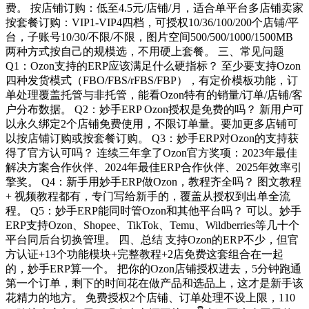
费。 按店铺订购：低至4.5元/店铺/月，适合单平台多店铺卖家
按套餐订购：VIP1-VIP4四档，可授权10/36/100/200个店铺/平
台，子账号10/30/不限/不限，图片空间500/500/1000/1500MB
两种方式按自己的规模选，不用硬上套餐。 三、常见问题
Q1：Ozon支持的ERP应该满足什么硬指标？ 至少要支持Ozon
四种发货模式（FBO/FBS/rFBS/FBP），有定价模板功能，订
单处理覆盖托管与非托管，能看Ozon特有的销量/订单/店铺/客
户分布数据。 Q2：妙手ERP Ozon授权是免费的吗？ 新用户可
以永久绑定2个店铺免费使用，不限订单量。要加更多店铺可
以按店铺订购或按套餐订购。 Q3：妙手ERP对Ozon的支持获
得了官方认可吗？ 连续三年拿了Ozon官方奖项：2023年最佳
解决方案合作伙伴、2024年最佳ERP合作伙伴、2025年效率引
擎奖。 Q4：新手用妙手ERP做Ozon，教程齐全吗？ 图文教程
+ 视频教程都有，专门写给新手的，覆盖从授权到出单全流
程。 Q5：妙手ERP能同时管Ozon和其他平台吗？ 可以。妙手
ERP支持Ozon、Shopee、TikTok、Temu、Wildberries等几十个
平台同后台切换管理。 四、总结 支持Ozon的ERP不少，但官
方认证+13个功能模块+完整教程+2店免费这套组合在一起
的，妙手ERP算一个。 把你的Ozon店铺授权进去，5分钟跑通
第一个订单，剩下的时间花在做产品和选品上，这才是新手该
花精力的地方。 免费授权2个店铺、订单处理不设上限，110