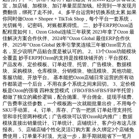
宜，加店铺、加模块、加订单量层层加钱。经营到一半发现月
费翻倍，绑死了走不掉。 4、多平台运营时切换系统太累 如果
你同时做Ozon + Shopee + TikTok Shop，每个平台一套系统，
光切账号、记密码、对账都累得慌。 二、妙手ERP对Ozon适
配程度如何 1、Ozon Global连续三年获奖 2023年拿了Ozon 最
佳解决方案合作伙伴、2024年"Ozon Global 最佳ERP合作伙
伴、2025年"Ozon Global 效率引擎奖连续三年被Ozon官方点
名，至少说明产品贴合度是被认可的。 2、13个Ozon功能模块
全覆盖 妙手ERP对Ozon的支持是按模块铺开的：平台授权、
产品发布、定价模板、订单处理、托管、广告模块、数据模
块、采购模块、仓库模块、分销模块、物流模块、其他功能、
客服功能、开放平台。 基本能把Ozon店铺日常运营的所有动
作都装进一个后台，不用在多个系统之间来回切。 3、定价模
板是Ozon的强项 四种发货模式（FBO/FBS/rFBS/FBP半托管）
都做了独立的藏价逻辑，配合抛重、平台佣金、提现手续费、
广告费率这些参数，一个模板跑一次就能批量出价，不用每个
SKU手动算。 4、订单、库存、广告一把抓 订单处理支持托
管和非托管两种模式；广告模块可以管Ozon站内推广；数据
模块直接出销量统计、订单统计、店铺统计、客户分布这几张
报表。 5、店铺店铺个性化灵活订购方案 永久绑定2个店铺免
费使用，订单量不封顶。光这一步，新手期就能省下一笔月