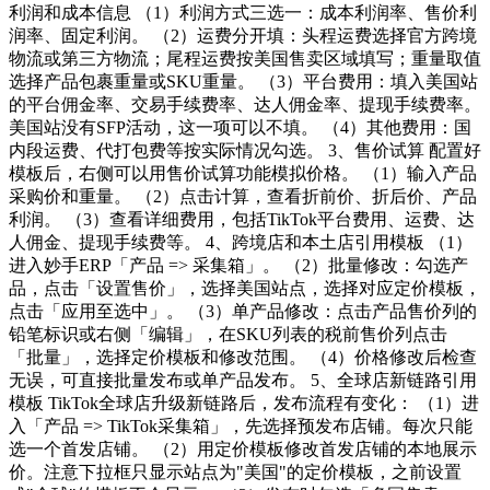
利润和成本信息 （1）利润方式三选一：成本利润率、售价利
润率、固定利润。 （2）运费分开填：头程运费选择官方跨境
物流或第三方物流；尾程运费按美国售卖区域填写；重量取值
选择产品包裹重量或SKU重量。 （3）平台费用：填入美国站
的平台佣金率、交易手续费率、达人佣金率、提现手续费率。
美国站没有SFP活动，这一项可以不填。 （4）其他费用：国
内段运费、代打包费等按实际情况勾选。 3、售价试算 配置好
模板后，右侧可以用售价试算功能模拟价格。 （1）输入产品
采购价和重量。 （2）点击计算，查看折前价、折后价、产品
利润。 （3）查看详细费用，包括TikTok平台费用、运费、达
人佣金、提现手续费等。 4、跨境店和本土店引用模板 （1）
进入妙手ERP「产品 => 采集箱」。 （2）批量修改：勾选产
品，点击「设置售价」，选择美国站点，选择对应定价模板，
点击「应用至选中」。 （3）单产品修改：点击产品售价列的
铅笔标识或右侧「编辑」，在SKU列表的税前售价列点击
「批量」，选择定价模板和修改范围。 （4）价格修改后检查
无误，可直接批量发布或单产品发布。 5、全球店新链路引用
模板 TikTok全球店升级新链路后，发布流程有变化： （1）进
入「产品 => TikTok采集箱」，先选择预发布店铺。每次只能
选一个首发店铺。 （2）用定价模板修改首发店铺的本地展示
价。注意下拉框只显示站点为"美国"的定价模板，之前设置