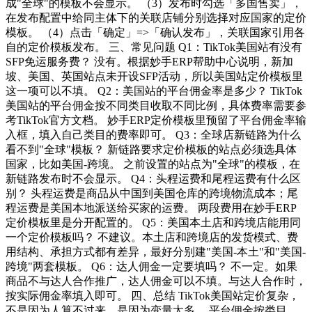
成"全球"的模板不会显示。 （3）发布时勾选「多国售卖」，
在发布配置中给同主体下的关联店铺分别选择对应国家的定价
模板。 （4）点击「确定」=>「确认发布」，关联国家引用各
自的定价模板发布。 三、常见问题 Q1：TikTok美国站有没有
SFP免运服务费？ 没有。根据妙手ERP帮助中心说明，新加
坡、美国、英国站点未开设SFP活动，所以美国站定价模板里
这一项可以不填。 Q2：美国站的平台佣金率是多少？ TikTok
美国站的平台佣金按不同类目收取不同比例，具体费率需要参
考TikTok官方文档。 妙手ERP定价模板里预留了平台佣金率输
入框，填入自己类目的费率即可。 Q3：全球店新链路为什么
看不到"全球"模板？ 新链路要求定价模板的站点必须选具体
国家，比如美国-跨境。 之前设置的站点为"全球"的模板，在
新链路发布时不会显示。 Q4：头程运费和尾程运费有什么区
别？ 头程运费是商品从中国到美国仓库的跨境物流成本；尾
程运费是美国本地派送给买家的运费。 两段费用在妙手ERP
定价模板里是分开配置的。 Q5：美国本土店和跨境店能用同
一个定价模板吗？ 不建议。本土店和跨境店的发货模式、费
用结构、承担方式都有差异，最好分别建"美国-本土"和"美国-
跨境"两套模板。 Q6：达人佣金一定要填吗？ 不一定。如果
商品不与达人合作推广，达人佣金可以不填。与达人合作时，
按实际佣金率填入即可。 四、总结 TikTok美国站定价复杂，
不是因为人算不过来，是因为变量太多。 平台佣金按类目、