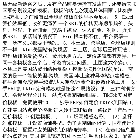
店升级新链路之后，发布产品时要选择首发店铺，还要给关联
国家分别设定价模板。 模板的站点必须选具体国家，比如美
国-跨境，之前设置成全球的模板在这里不会显示。 5、Excel
算价效率低，改价更痛苦 一个SKU的价格要考虑采购价、头
程、尾程、平台佣金、交易手续费、达人佣金、利润、折扣。
多SKU、多店铺的情况下，Excel根本撑不住。平台费率一
变，所有公式都要手动改。 6、本土店、跨境店、全球店规则
不一样 TikTok美国站有跨境店、本土店、全球店三种玩法，
每种店铺的发货模式、费用承担方式、定价逻辑都有差异。用
同一套模板套三个店，价格肯定出问题。 上面这六个痛点，
本质上是美国站费用结构复杂 + 模板没按具体国家拆分。 需
要的是一个能按美国-跨境、美国-本土这种具体站点建模板、
把平台佣金/交易手续费/达人佣金/运费全部参数化的工具。 妙
手ERP的TikTok定价模板就是按这个思路设计的，三种利润方
式、头程尾程分开算、站点模板精确到国家。 TikTok美国定
价模板：免费使用👈 二、妙手ERP如何定价TikTok美国站 1、
创建美国站点定价模板 进入妙手ERP后台，路径是「产品 =>
定价模板 => 创建模板」。 （1）填写模板名称。 （2）选择
站点模板，并设置店铺类型。为了更精确的计算，推荐使用站
点模板，配置对应美国站点的精确费率。 （3）在基础信息里
把站点选为"美国-跨境"或"美国-本土"这种具体国家 2、配置