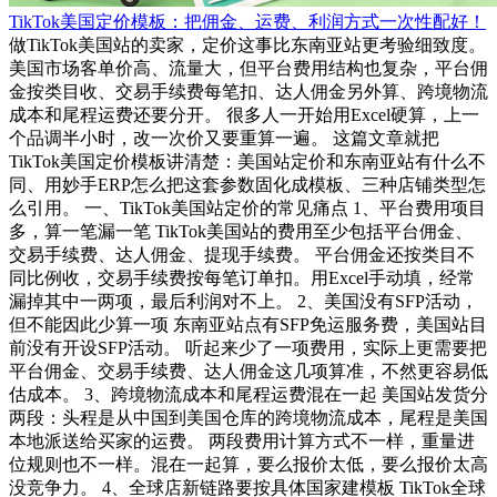
TikTok美国定价模板：把佣金、运费、利润方式一次性配好！
做TikTok美国站的卖家，定价这事比东南亚站更考验细致度。
美国市场客单价高、流量大，但平台费用结构也复杂，平台佣
金按类目收、交易手续费每笔扣、达人佣金另外算、跨境物流
成本和尾程运费还要分开。 很多人一开始用Excel硬算，上一
个品调半小时，改一次价又要重算一遍。 这篇文章就把
TikTok美国定价模板讲清楚：美国站定价和东南亚站有什么不
同、用妙手ERP怎么把这套参数固化成模板、三种店铺类型怎
么引用。 一、TikTok美国站定价的常见痛点 1、平台费用项目
多，算一笔漏一笔 TikTok美国站的费用至少包括平台佣金、
交易手续费、达人佣金、提现手续费。 平台佣金还按类目不
同比例收，交易手续费按每笔订单扣。用Excel手动填，经常
漏掉其中一两项，最后利润对不上。 2、美国没有SFP活动，
但不能因此少算一项 东南亚站点有SFP免运服务费，美国站目
前没有开设SFP活动。 听起来少了一项费用，实际上更需要把
平台佣金、交易手续费、达人佣金这几项算准，不然更容易低
估成本。 3、跨境物流成本和尾程运费混在一起 美国站发货分
两段：头程是从中国到美国仓库的跨境物流成本，尾程是美国
本地派送给买家的运费。 两段费用计算方式不一样，重量进
位规则也不一样。混在一起算，要么报价太低，要么报价太高
没竞争力。 4、全球店新链路要按具体国家建模板 TikTok全球