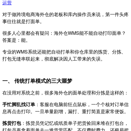
运营
对于做跨境电商海外仓的老板和库内操作员来说，第一件头疼
事往往就是打面单。
很多人心里都会有疑问：海外仓WMS能不能自动打印面单？​
答案是：能。
专业的WMS系统还能把自动打单和你仓库里的拣货、分拣、
打包无缝串联起来，彻底解决因人工带来的失误。
一、 传统打单模式的三大噩梦
在没用对系统之前，很多海外仓的面单处理和分拣是这样的：
手忙脚乱找订单
：客服在电脑前狂点鼠标，一个个核对订单信
息再点击打印。一旦单量剧增，漏打、重打简直是家常便饭。
拣货打包
：拣货员凭记忆或纸质单子把货捡回来堆在打包台，
打包员再拿着面单去一堆货里匹配。不仅费时费力，还极易把