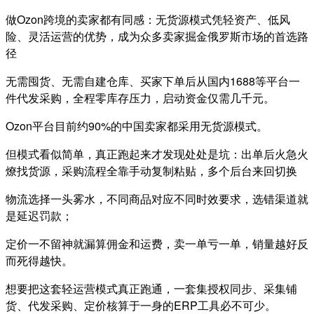
做Ozon跨境的卖家都有同感：无货源模式凭轻资产、低风
险、灵活运营的优势，
成为众多卖家掘金俄罗斯市场的首选路
径
无需囤货、无需自建仓库、买家下单后从国内1688等平台一
件代发采购，
全程零库存压力，启动资金仅需几千元。
Ozon平台目前约90%的中国卖家都采用无货源模式。
但模式看似简单，真正跑起来才发现处处是坑：出单后火急火
燎找货源，采购流程全靠手动复制粘贴，多个后台来回切换
物流选择一头雾水，不同商品对应不同时效要求，选错渠道就
是延迟罚款；
定价一不留神就漏算佣金和运费，卖一单亏一单，销量越好反
而死得越快。
想要把这套轻运营模式真正跑通，一套集授权同步、采集铺
货、代发采购、定价核算于一身的ERP工具必不可少。