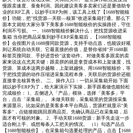
慢跟卖速度、蚕食利润。因此建议美客多卖家们还是要借助专
业的ERP工具，以妙手ERP为例，该工具上线了【1688智能核
价】功能，把"找货源—关联—核算"收进采集箱打通。那么下
面本文就给大家分享下美客多1688智能核价的实操路径，守住
利润不亏损。 一、1688智能核价解决什么：把找货源收进采
集箱 当你把商品采集到妙手ERP采集箱后，【1688智能核
价】会按图片去1688搜同款货源，支持手动点选，也能设好规
则让系统自动关联。它最直接的价值，是替你省掉"开1688新
标签页搜同款、手抄进货价"这套动作。 对做美客多跟卖的卖
家来说这点尤其关键：跟卖拼的就是拿货成本和上架速度，找
货源、算成本这两步越顺，上架就越快。用1688智能核价，等
于把找货源的动作压缩进采集流程本身，关联后的货源价还能
直接拿去核算售价。 二、操作入口：一切从采集箱开始 下面
就以妙手ERP为了，给大家演示下实操，新手跟着做也能轻松
完成核价： 1、左侧进入「产品」模块，选择「美客多」平
台，点击「采集箱」。 未做关联前，采集箱里的货源按采集
来源显示。比如采的是美客多本平台商品，货源栏就显示"美
客多"，点链接能跳回原商品页。先确认商品已在采集箱，后
面才有可核的对象。 2、手动关联1688货源：新手先走这一步
适合刚上手、或想每条人工把关的情况。 （1）勾选产品点
【1688智能核价】，在采集箱勾选要处理的产品，点击【1688