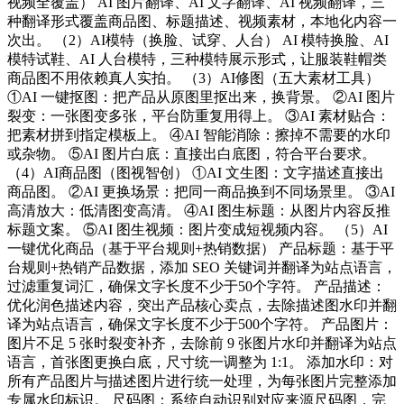
视频全覆盖） AI 图片翻译、AI 文字翻译、AI 视频翻译，三
种翻译形式覆盖商品图、标题描述、视频素材，本地化内容一
次出。 （2）AI模特（换脸、试穿、人台） AI 模特换脸、AI
模特试鞋、AI 人台模特，三种模特展示形式，让服装鞋帽类
商品图不用依赖真人实拍。 （3）AI修图（五大素材工具）
①AI 一键抠图：把产品从原图里抠出来，换背景。 ②AI 图片
裂变：一张图变多张，平台防重复用得上。 ③AI 素材贴合：
把素材拼到指定模板上。 ④AI 智能消除：擦掉不需要的水印
或杂物。 ⑤AI 图片白底：直接出白底图，符合平台要求。
（4）AI商品图（图视智创） ①AI 文生图：文字描述直接出
商品图。 ②AI 更换场景：把同一商品换到不同场景里。 ③AI
高清放大：低清图变高清。 ④AI 图生标题：从图片内容反推
标题文案。 ⑤AI 图生视频：图片变成短视频内容。 （5）AI
一键优化商品（基于平台规则+热销数据） 产品标题：基于平
台规则+热销产品数据，添加 SEO 关键词并翻译为站点语言，
过滤重复词汇，确保文字长度不少于50个字符。 产品描述：
优化润色描述内容，突出产品核心卖点，去除描述图水印并翻
译为站点语言，确保文字长度不少于500个字符。 产品图片：
图片不足 5 张时裂变补齐，去除前 9 张图片水印并翻译为站点
语言，首张图更换白底，尺寸统一调整为 1:1。 添加水印：对
所有产品图片与描述图片进行统一处理，为每张图片完整添加
专属水印标识。 尺码图：系统自动识别对应来源尺码图，完