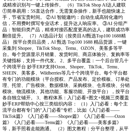
成精准识别与一键上传操作。 （6）TikTok Shop AI达人建联
①简单易用：5S直达合作，无需复杂操作，新手也能快速上
手，节省宝贵时间。 ②AI 智能邀约：自动生成高转化邀约
信，不用费时撰写专业话术，提升达人响应率。 ③AI 分组产
品：智能归类产品，精准对接匹配度更高的达人，建联成功率
翻倍提升。 （7）AI选品计划（按类目AI甄选Top100 1688精
品） 按平台类目品类，AI 甄选 Top100 1688 精品货源，一键
采集到 Shopee、TikTok Shop、Temu、OZON、美客多等平
台。每个货源显示月销量、发货时间、商店体验分、复购率等
关键指标，支持一件代发。 2、多平台覆盖：一个后台管几十
个跨境平台 妙手ERP支持Ozon、Shopee、TikTok、Temu、
SHEIN、美客多、Wildberries等几十个跨境平台。每个平台都
有专门的功能模块（平台授权、产品发布、定价模板、订单处
理、托管、广告模块、数据模块、采购模块、仓库模块、分销
模块、物流模块、其他功能、客服功能、开放平台），按平台
各自独立铺开。 3、教程体系：入门必看+图文+视频三类覆盖
妙手ERP帮助中心按三类组织内容： （1）入门必看：每个主
流平台都有专门的"入门必看"专栏，比如《入门必看——
TikTok篇》《入门必看——Shopee篇》《入门必看——Ozon
篇》《入门必看——Temu篇》《入门必看——美客多篇》
等，新手照着走能跑通。 （2）图文教程：分平台整理，从平