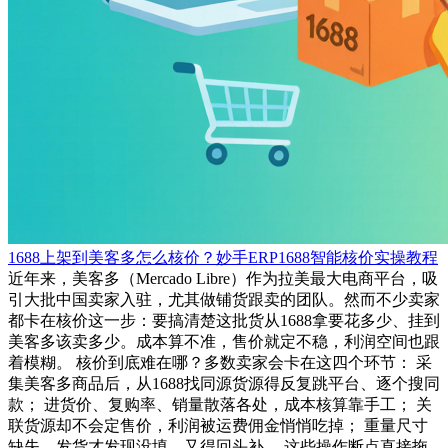
1688上架到美客多怎么核价？妙手ERP1688智能核价实操教程
近年来，美客多（Mercado Libre）作为拉美最大电商平台，吸
引大批中国卖家入驻，尤其做铺货跟卖的团队。然而不少卖家
都卡在核价这一步：要搞清楚这批货从1688拿要花多少、挂到
美客多该卖多少。成本算不准，售价就定不稳，利润空间也跟
着模糊。 核价到底难在哪？多数卖家会卡在这四个环节： 采
集美客多商品后，从1688找同源货源得反复跳平台、逐个搜同
款； 进货价、复购率、销量散落各处，成本核算靠手工； 关
联货源却不会定售价，利润被运费佣金悄悄吃掉； 重量尺寸
缺失，发货才发现没填、又得回头补。 这些操作断点直接拖