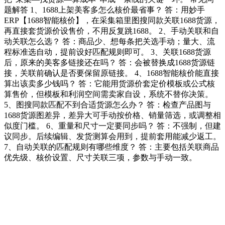
题解答 1、1688上架美客多怎么核价最省事？ 答：用妙手
ERP【1688智能核价】，在采集箱里图搜同款关联1688货源，
再直接套货源价设售价，不用反复跳1688。 2、手动关联和自
动关联怎么选？ 答：商品少、想每条把关选手动；量大、流
程标准选自动，提前设好匹配规则即可。 3、关联1688货源
后，原来的美客多链接还在吗？ 答：会被替换成1688货源链
接，关联前确认是否要保留原链接。 4、1688智能核价能直接
算出该卖多少钱吗？ 答：它能用货源价套定价模板或公式核
算售价，但模板和利润空间需卖家自设，系统不替你决策。
5、图搜同款匹配不到合适货源怎么办？ 答：检查产品图与
1688货源图差异，差异大可手动按价格、销量筛选，或调整相
似度门槛。 6、重量和尺寸一定要同步吗？ 答：不强制，但建
议同步。后续编辑、发货测算会用到，提前套用能减少返工。
7、自动关联的匹配规则有哪些维度？ 答：主要包括关联商品
优先级、核价设置、尺寸关联三项，参数与手动一致。