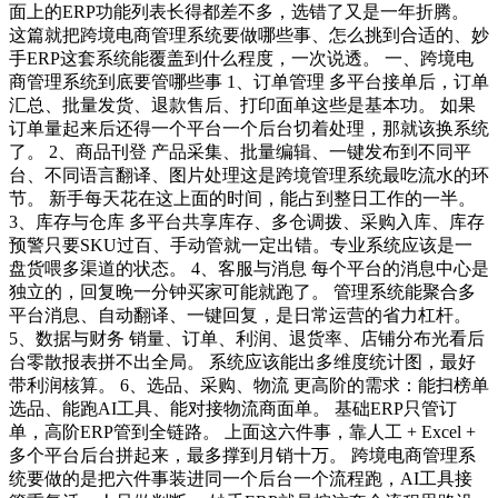
面上的ERP功能列表长得都差不多，选错了又是一年折腾。
这篇就把跨境电商管理系统要做哪些事、怎么挑到合适的、妙
手ERP这套系统能覆盖到什么程度，一次说透。 一、跨境电
商管理系统到底要管哪些事 1、订单管理 多平台接单后，订单
汇总、批量发货、退款售后、打印面单这些是基本功。 如果
订单量起来后还得一个平台一个后台切着处理，那就该换系统
了。 2、商品刊登 产品采集、批量编辑、一键发布到不同平
台、不同语言翻译、图片处理这是跨境管理系统最吃流水的环
节。 新手每天花在这上面的时间，能占到整日工作的一半。
3、库存与仓库 多平台共享库存、多仓调拨、采购入库、库存
预警只要SKU过百、手动管就一定出错。专业系统应该是一
盘货喂多渠道的状态。 4、客服与消息 每个平台的消息中心是
独立的，回复晚一分钟买家可能就跑了。 管理系统能聚合多
平台消息、自动翻译、一键回复，是日常运营的省力杠杆。
5、数据与财务 销量、订单、利润、退货率、店铺分布光看后
台零散报表拼不出全局。 系统应该能出多维度统计图，最好
带利润核算。 6、选品、采购、物流 更高阶的需求：能扫榜单
选品、能跑AI工具、能对接物流商面单。 基础ERP只管订
单，高阶ERP管到全链路。 上面这六件事，靠人工 + Excel +
多个平台后台拼起来，最多撑到月销十万。 跨境电商管理系
统要做的是把六件事装进同一个后台一个流程跑，AI工具接