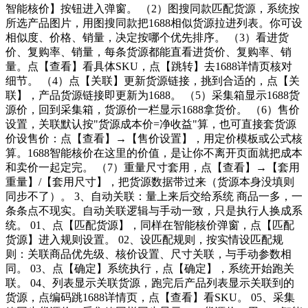
智能核价】按钮进入弹窗。 （2）图搜同款匹配货源，系统按
所选产品图片，用图搜同款把1688相似货源拉进列表。你可设
相似度、价格、销量，决定按哪个优先排序。 （3）看进货
价、复购率、销量，每条货源都能直看进货价、复购率、销
量。点【查看】看具体SKU，点【跳转】去1688详情页核对
细节。 （4）点【关联】更新货源链接，挑到合适的，点【关
联】，产品货源链接即更新为1688。 （5）采集箱显示1688货
源价，回到采集箱，货源价一栏显示1688拿货价。 （6）售价
设置，关联默认按"货源成本价=净收益"算，也可直接套货源
价设售价：点【查看】→【售价设置】，用定价模板或公式核
算。1688智能核价在这里的价值，是让你不离开页面就把成本
和卖价一起定完。 （7）重量尺寸套用，点【查看】→【套用
重量】/【套用尺寸】，把货源数据带过来（货源本身没填则
同步不了）。 3、自动关联：量上来后交给系统 商品一多，一
条条点不现实。自动关联逻辑与手动一致，只是执行人换成系
统。 01、点【匹配货源】，同样在智能核价弹窗，点【匹配
货源】进入规则设置。 02、设匹配规则，按实情设匹配规
则：关联商品优先级、核价设置、尺寸关联，与手动参数相
同。 03、点【确定】系统执行，点【确定】，系统开始跑关
联。 04、列表显示关联货源，跑完后产品列表显示关联到的
货源，点编码跳1688详情页，点【查看】看SKU。 05、采集