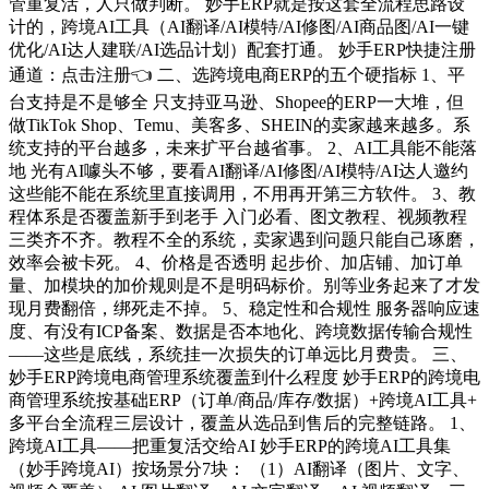
管重复活，人只做判断。 妙手ERP就是按这套全流程思路设
计的，跨境AI工具（AI翻译/AI模特/AI修图/AI商品图/AI一键
优化/AI达人建联/AI选品计划）配套打通。 妙手ERP快捷注册
通道：点击注册👈 二、选跨境电商ERP的五个硬指标 1、平
台支持是不是够全 只支持亚马逊、Shopee的ERP一大堆，但
做TikTok Shop、Temu、美客多、SHEIN的卖家越来越多。系
统支持的平台越多，未来扩平台越省事。 2、AI工具能不能落
地 光有AI噱头不够，要看AI翻译/AI修图/AI模特/AI达人邀约
这些能不能在系统里直接调用，不用再开第三方软件。 3、教
程体系是否覆盖新手到老手 入门必看、图文教程、视频教程
三类齐不齐。教程不全的系统，卖家遇到问题只能自己琢磨，
效率会被卡死。 4、价格是否透明 起步价、加店铺、加订单
量、加模块的加价规则是不是明码标价。别等业务起来了才发
现月费翻倍，绑死走不掉。 5、稳定性和合规性 服务器响应速
度、有没有ICP备案、数据是否本地化、跨境数据传输合规性
——这些是底线，系统挂一次损失的订单远比月费贵。 三、
妙手ERP跨境电商管理系统覆盖到什么程度 妙手ERP的跨境电
商管理系统按基础ERP（订单/商品/库存/数据）+跨境AI工具+
多平台全流程三层设计，覆盖从选品到售后的完整链路。 1、
跨境AI工具——把重复活交给AI 妙手ERP的跨境AI工具集
（妙手跨境AI）按场景分7块： （1）AI翻译（图片、文字、