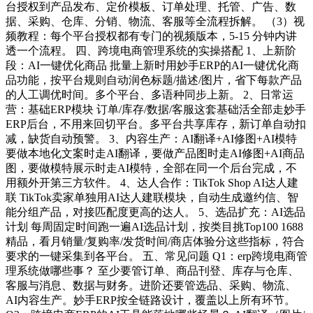
台授权到产品发布、定价模板、订单处理、托管、广告、数
据、采购、仓库、分销、物流、客服等全流程拆解。 （3）视
频教程：每个平台授权都有专门的视频版本，5-15 分钟内讲
透一个流程。 四、跨境电商管理系统的实操搭配 1、上新阶
段：AI一键优化商品 批量上新时用妙手ERP的AI一键优化商
品功能，按平台规则自动润色标题/描述/图片，省下每款产品
的人工调优时间。多个平台、多语种同步上新。 2、日常运
营：基础ERP模块 订单/库存/数据/客服这套基础活全部走妙手
ERP后台，不用来回切平台。多平台共享库存，新订单自动扣
减，缺货自动预警。 3、内容生产：AI翻译+AI修图+AI模特
要做本地化文案时走AI翻译，要做产品图时走AI修图+AI商品
图，要做模特展示时走AI模特，全部在同一个后台完成，不
用额外开第三方软件。 4、达人合作：TikTok Shop AI达人建
联 TikTok卖家单独用AI达人建联模块，自动生成邀约信、智
能分组产品，对接匹配度更高的达人。 5、选品扩充：AI选品
计划 每周固定时间跑一遍AI选品计划，按类目挑Top100 1688
精品，看月销量/复购率/发货时间/商店体验分这些指标，符合
要求的一键采集到各平台。 五、常见问题 Q1：erp跨境电商管
理系统做哪些事？ 至少要管订单、商品刊登、库存与仓库、
客服与消息、数据与财务。进阶还要管选品、采购、物流、
AI内容生产。妙手ERP按全链路设计，覆盖以上所有环节。