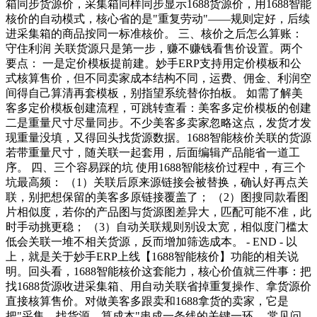
箱同步货源价，采集箱同样同步显示1688货源价，用1688智能
核价的自动模式，核心省的是"重复劳动"——规则定好，后续
进采集箱的商品按同一标准核价。 三、核价之后怎么算账：
守住利润 关联货源只是第一步，赚不赚钱看售价设置。两个
要点： 一是定价模板提前建。妙手ERP支持用定价模板和公
式核算售价，但不同卖家成本结构不同，运费、佣金、利润空
间得自己算清再套模板，别指望系统替你拍板。 如需了解美
客多定价模板创建流程，可跳转查看：美客多定价模板的创建
二是重量尺寸尽量同步。不少美客多卖家忽略这点，发货才发
现重量没填，又得回头找货源数据。1688智能核价关联的货源
若带重量尺寸，随关联一起套用，后面编辑产品能省一道工
序。 四、三个容易踩的坑 使用1688智能核价过程中，有三个
坑最高频： （1）关联后原来源链接会被替换，确认好再点关
联，别把想保留的美客多原链接覆盖了； （2）图搜同款看图
片相似度，若你的产品图与货源图差异大，匹配可能不准，此
时手动挑更稳； （3）自动关联规则别设太宽，相似度门槛太
低会关联一堆不相关货源，反而增加筛选成本。 - END - 以
上，就是关于妙手ERP上线【1688智能核价】功能的相关说
明。回头看，1688智能核价这套能力，核心价值就三件事：把
找1688货源收进采集箱、用自动关联省掉重复操作、拿货源价
直接核算售价。对做美客多跟卖和1688拿货的卖家，它是
把"采集—找货源—算成本"串成一条线的关键一环。 常见问