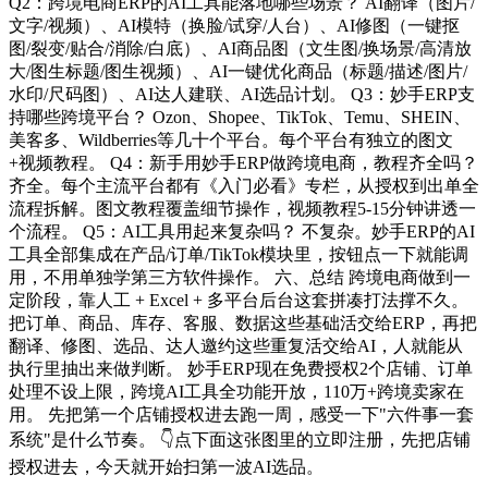
Q2：跨境电商ERP的AI工具能落地哪些场景？ AI翻译（图片/
文字/视频）、AI模特（换脸/试穿/人台）、AI修图（一键抠
图/裂变/贴合/消除/白底）、AI商品图（文生图/换场景/高清放
大/图生标题/图生视频）、AI一键优化商品（标题/描述/图片/
水印/尺码图）、AI达人建联、AI选品计划。 Q3：妙手ERP支
持哪些跨境平台？ Ozon、Shopee、TikTok、Temu、SHEIN、
美客多、Wildberries等几十个平台。每个平台有独立的图文
+视频教程。 Q4：新手用妙手ERP做跨境电商，教程齐全吗？
齐全。每个主流平台都有《入门必看》专栏，从授权到出单全
流程拆解。图文教程覆盖细节操作，视频教程5-15分钟讲透一
个流程。 Q5：AI工具用起来复杂吗？ 不复杂。妙手ERP的AI
工具全部集成在产品/订单/TikTok模块里，按钮点一下就能调
用，不用单独学第三方软件操作。 六、总结 跨境电商做到一
定阶段，靠人工 + Excel + 多平台后台这套拼凑打法撑不久。
把订单、商品、库存、客服、数据这些基础活交给ERP，再把
翻译、修图、选品、达人邀约这些重复活交给AI，人就能从
执行里抽出来做判断。 妙手ERP现在免费授权2个店铺、订单
处理不设上限，跨境AI工具全功能开放，110万+跨境卖家在
用。 先把第一个店铺授权进去跑一周，感受一下"六件事一套
系统"是什么节奏。 👇点下面这张图里的立即注册，先把店铺
授权进去，今天就开始扫第一波AI选品。