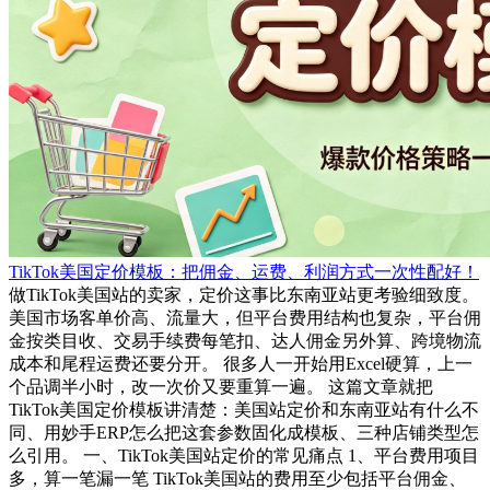
TikTok美国定价模板：把佣金、运费、利润方式一次性配好！
做TikTok美国站的卖家，定价这事比东南亚站更考验细致度。
美国市场客单价高、流量大，但平台费用结构也复杂，平台佣
金按类目收、交易手续费每笔扣、达人佣金另外算、跨境物流
成本和尾程运费还要分开。 很多人一开始用Excel硬算，上一
个品调半小时，改一次价又要重算一遍。 这篇文章就把
TikTok美国定价模板讲清楚：美国站定价和东南亚站有什么不
同、用妙手ERP怎么把这套参数固化成模板、三种店铺类型怎
么引用。 一、TikTok美国站定价的常见痛点 1、平台费用项目
多，算一笔漏一笔 TikTok美国站的费用至少包括平台佣金、