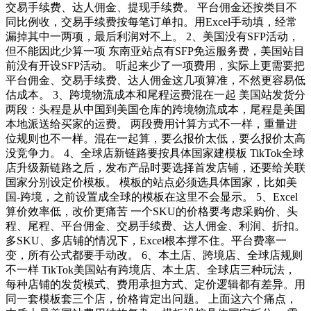
交易手续费、达人佣金、提现手续费。 平台佣金还按类目不
同比例收，交易手续费按每笔订单扣。用Excel手动填，经常
漏掉其中一两项，最后利润对不上。 2、美国没有SFP活动，
但不能因此少算一项 东南亚站点有SFP免运服务费，美国站目
前没有开设SFP活动。 听起来少了一项费用，实际上更需要把
平台佣金、交易手续费、达人佣金这几项算准，不然更容易低
估成本。 3、跨境物流成本和尾程运费混在一起 美国站发货分
两段：头程是从中国到美国仓库的跨境物流成本，尾程是美国
本地派送给买家的运费。 两段费用计算方式不一样，重量进
位规则也不一样。混在一起算，要么报价太低，要么报价太高
没竞争力。 4、全球店新链路要按具体国家建模板 TikTok全球
店升级新链路之后，发布产品时要选择首发店铺，还要给关联
国家分别设定价模板。 模板的站点必须选具体国家，比如美
国-跨境，之前设置成全球的模板在这里不会显示。 5、Excel
算价效率低，改价更痛苦 一个SKU的价格要考虑采购价、头
程、尾程、平台佣金、交易手续费、达人佣金、利润、折扣。
多SKU、多店铺的情况下，Excel根本撑不住。平台费率一
变，所有公式都要手动改。 6、本土店、跨境店、全球店规则
不一样 TikTok美国站有跨境店、本土店、全球店三种玩法，
每种店铺的发货模式、费用承担方式、定价逻辑都有差异。用
同一套模板套三个店，价格肯定出问题。 上面这六个痛点，