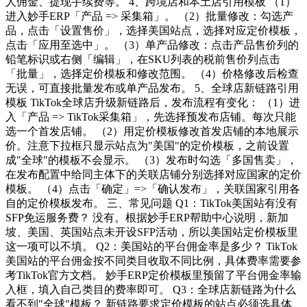
人佣金、提现手续费等。 4、跨境店和本土店引用模板 （1）
进入妙手ERP「产品 => 采集箱」。 （2）批量修改：勾选产
品，点击「设置售价」，选择美国站点，选择对应定价模板，
点击「应用至选中」。 （3）单产品修改：点击产品售价列的
铅笔标识或右侧「编辑」，在SKU列表的税前售价列点击
「批量」，选择定价模板和修改范围。 （4）价格修改后检查
无误，可直接批量发布或单产品发布。 5、全球店新链路引用
模板 TikTok全球店升级新链路后，发布流程有变化： （1）进
入「产品 => TikTok采集箱」，先选择预发布店铺。每次只能
选一个首发店铺。 （2）用定价模板修改首发店铺的本地展示
价。注意下拉框只显示站点为"美国"的定价模板，之前设置
成"全球"的模板不会显示。 （3）发布时勾选「多国售卖」，
在发布配置中给同主体下的关联店铺分别选择对应国家的定价
模板。 （4）点击「确定」=>「确认发布」，关联国家引用各
自的定价模板发布。 三、常见问题 Q1：TikTok美国站有没有
SFP免运服务费？ 没有。根据妙手ERP帮助中心说明，新加
坡、美国、英国站点未开设SFP活动，所以美国站定价模板里
这一项可以不填。 Q2：美国站的平台佣金率是多少？ TikTok
美国站的平台佣金按不同类目收取不同比例，具体费率需要参
考TikTok官方文档。 妙手ERP定价模板里预留了平台佣金率输
入框，填入自己类目的费率即可。 Q3：全球店新链路为什么
看不到"全球"模板？ 新链路要求定价模板的站点必须选具体