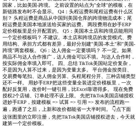
国家，比如美国-跨境。 之前设置的站点为"全球"的模板，在
新链路发布时不会显示。 Q4：头程运费和尾程运费有什么区
别？ 头程运费是商品从中国到美国仓库的跨境物流成本；尾
程运费是美国本地派送给买家的运费。 两段费用在妙手ERP
定价模板里是分开配置的。 Q5：美国本土店和跨境店能用同
一个定价模板吗？ 不建议。本土店和跨境店的发货模式、费
用结构、承担方式都有差异，最好分别建"美国-本土"和"美国-
跨境"两套模板。 Q6：达人佣金一定要填吗？ 不一定。如果
商品不与达人合作推广，达人佣金可以不填。与达人合作时，
按实际佣金率填入即可。 四、总结 TikTok美国站定价复杂，
不是因为人算不过来，是因为变量太多。 平台佣金按类目、
交易费每笔扣、达人佣金另算、头程尾程分开、三种店铺类型
还不一样。 用妙手ERP把这些变量全装进定价模板里，一次
配好反复用，改价时一键引用，比Excel靠谱得多。 现在免费
授权2个店铺、订单处理不设上限。 先把TikTok美国店铺授权
进妙手ERP，按建模板 => 试算 => 引用 => 发布的流程跑一
遍，跑通了之后，上新和改价都能省一大半时间。 👇点下面
这张图里的立即注册，先把TikTok美国店铺授权进去，今天就
建第一个定价模板。