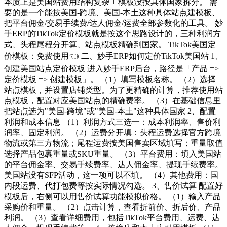
本质上是美国站费用结构复杂 + 模板没按具体国家拆分。 需
要的是一个能按美国-跨境、美国-本土这种具体站点建模板、
把平台佣金/交易手续费/达人佣金/运费全部参数化的工具。 妙
手ERP的TikTok定价模板就是按这个思路设计的，三种利润方
式、头程尾程分开算、站点模板精确到国家。 TikTok美国定
价模板：免费使用👈 二、妙手ERP如何定价TikTok美国站 1、
创建美国站点定价模板 进入妙手ERP后台，路径是「产品 =>
定价模板 => 创建模板」。 （1）填写模板名称。 （2）选择
站点模板，并设置店铺类型。为了更精确的计算，推荐使用站
点模板，配置对应美国站点的精确费率。 （3）在基础信息里
把站点选为"美国-跨境"或"美国-本土"这种具体国家 2、配置
利润和成本信息 （1）利润方式三选一：成本利润率、售价利
润率、固定利润。 （2）运费分开填：头程运费选择官方跨境
物流或第三方物流；尾程运费按美国售卖区域填写；重量取值
选择产品包裹重量或SKU重量。 （3）平台费用：填入美国站
的平台佣金率、交易手续费率、达人佣金率、提现手续费率。
美国站没有SFP活动，这一项可以不填。 （4）其他费用：国
内段运费、代打包费等按实际情况勾选。 3、售价试算 配置好
模板后，右侧可以用售价试算功能模拟价格。 （1）输入产品
采购价和重量。 （2）点击计算，查看折前价、折后价、产品
利润。 （3）查看详细费用，包括TikTok平台费用、运费、达