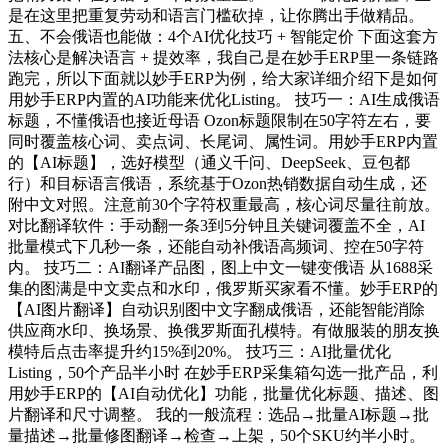
是在这里把重复劳动和语言门槛砍掉，让你腾出手做精品。
五、不会俄语也能做：4个AI优化技巧 + 智能定价 下面这套方
法核心是解决语言 + 提效率，我自己是在妙手ERP里一条链路
跑完，所以下面就以妙手ERP为例，给大家详细介绍下是如何
用妙手ERP内置的AI功能来优化Listing。 技巧一：AI生成俄语
标题，不懂俄语也接近母语 Ozon标题限制在50字符左右，要
同时覆盖核心词、卖点词、长尾词、属性词。用妙手ERP内置
的【AI标题】，选好模型（通义千问、DeepSeek、豆包都
行）和目标语言俄语，系统基于Ozon热销数据自动生成，还
附中文对照。注意前30个字符权重最高，核心词尽量往前放。
对比翻译软件：手动翻一条3到5分钟且关键词覆盖不全，AI
批量模式下几秒一条，还能自动补俄语高频词、控在50字符
内。 技巧二：AI翻译产品图，图上中文一键变俄语 从1688采
集的图满是中文卖点和水印，俄罗斯买家看不懂。妙手ERP的
【AI图片翻译】自动识别图中文字翻成俄语，还能智能消除
供应商水印、换场景、换俄罗斯面孔模特。有做服装的朋友换
模特后点击率提升约15%到20%。 技巧三：AI批量优化
Listing，50个产品半小时 在妙手ERP采集箱勾选一批产品，利
用妙手ERP的【AI自动优化】功能，批量优化标题、描述、图
片翻译和尺寸调整。 我的一般流程：选品→批量AI标题→批
量描述→批量修图翻译→检查→上架，50个SKU约半小时。