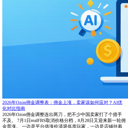
2026年Ozon佣金调整表：佣金上涨，卖家该如何应对？AI优
化对比指南
2026年Ozon佣金调整连出两刀，把不少中国卖家打了个措手
不及。 7月1日realFBS取消价格分档，8月28日又迎来新一轮佣
金普涨。 一边是平台借涨价清退低质玩家，一边是店铺挂着