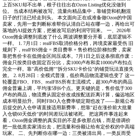
上百SKU却不出单，根子往往出在Ozon Listing优化没做到
位。 当成本结构被改写、流量向精品集中，靠铺货和机翻混
日子的打法已经走到头。 本文面向正在或准备做Ozon的中国
卖家，先用一套判断标准帮你认清自己站在哪一边，再给出可
落地的AI提效方案，把被改写后的利润守回来。 一、2026年
Ozon佣金调整到底改了什么 两波调整要分开看，底层逻辑不
一样。 1. 7月1日：realFBS取消价格分档，跨境卖家最受伤 旧
规则下，realFBS佣金 = 类目费率 + 售价档位阶梯扣费，卖家
靠把售价卡在低佣金区间压成本。7月1日之后这条彻底作废：
佣金只按类目收固定百分比，卖1000卢布和卖10000卢布扣点
完全一样。靠"高价低佣""拆分SKU卡价位"的铺货玩法直接失
效。 2. 8月28日：全模式普涨，低价商品物流逻辑也变了 这一
轮覆盖FBO、FBS、realFBS所有主流模式，超300卢布的商品
佣金普遍上调，平均涨5到6个点。更关键的是，售价低于300
卢布的商品，物流费从固定价改成按配送距离计算，偏远地区
成本明显抬升。同时FBO入仓费率锁定期也改了——新规公布
后提交的入仓申请直接适用新费率，想靠"赶在涨价前大批量
入仓锁60天低价"的时间差玩法被堵死。 把这两件事连起来
看，Ozon佣金调整的真实目的不是多收那点钱，而是借调价
把一批低质卖家清出去，把流量和份额让给有定价权的中高端
玩家。 二、先判断你在哪一边：三类被清出局，一类反而受