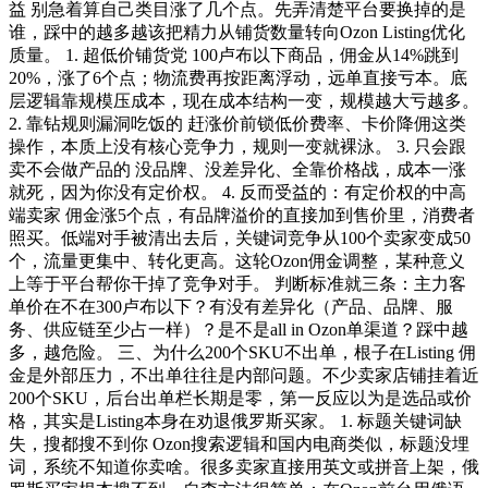
益 别急着算自己类目涨了几个点。先弄清楚平台要换掉的是
谁，踩中的越多越该把精力从铺货数量转向Ozon Listing优化
质量。 1. 超低价铺货党 100卢布以下商品，佣金从14%跳到
20%，涨了6个点；物流费再按距离浮动，远单直接亏本。底
层逻辑靠规模压成本，现在成本结构一变，规模越大亏越多。
2. 靠钻规则漏洞吃饭的 赶涨价前锁低价费率、卡价降佣这类
操作，本质上没有核心竞争力，规则一变就裸泳。 3. 只会跟
卖不会做产品的 没品牌、没差异化、全靠价格战，成本一涨
就死，因为你没有定价权。 4. 反而受益的：有定价权的中高
端卖家 佣金涨5个点，有品牌溢价的直接加到售价里，消费者
照买。低端对手被清出去后，关键词竞争从100个卖家变成50
个，流量更集中、转化更高。这轮Ozon佣金调整，某种意义
上等于平台帮你干掉了竞争对手。 判断标准就三条：主力客
单价在不在300卢布以下？有没有差异化（产品、品牌、服
务、供应链至少占一样）？是不是all in Ozon单渠道？踩中越
多，越危险。 三、为什么200个SKU不出单，根子在Listing 佣
金是外部压力，不出单往往是内部问题。不少卖家店铺挂着近
200个SKU，后台出单栏长期是零，第一反应以为是选品或价
格，其实是Listing本身在劝退俄罗斯买家。 1. 标题关键词缺
失，搜都搜不到你 Ozon搜索逻辑和国内电商类似，标题没埋
词，系统不知道你卖啥。很多卖家直接用英文或拼音上架，俄