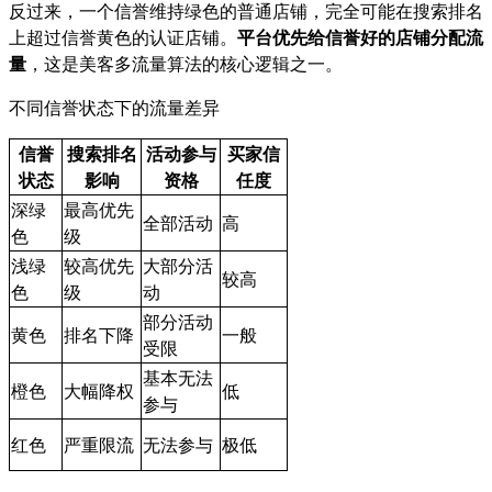
反过来，一个信誉维持绿色的普通店铺，完全可能在搜索排名
上超过信誉黄色的认证店铺。
平台优先给信誉好的店铺分配流
量
，这是美客多流量算法的核心逻辑之一。
不同信誉状态下的流量差异
信誉
搜索排名
活动参与
买家信
状态
影响
资格
任度
深绿
最高优先
全部活动
高
色
级
浅绿
较高优先
大部分活
较高
色
级
动
部分活动
黄色
排名下降
一般
受限
基本无法
橙色
大幅降权
低
参与
红色
严重限流
无法参与
极低