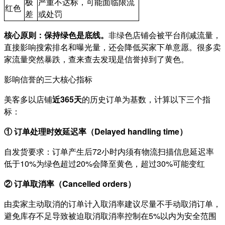
极
严重不达标，可能面临限流
红色
差
或处罚
核心原则：保持绿色是底线。
非绿色店铺会被平台削减流量，
直接影响搜索排名和曝光量，还会降低买家下单意愿。很多卖
家流量突然暴跌，查来查去发现是信誉掉到了黄色。
影响信誉的三大核心指标
美客多以店铺
近365天
的历史订单为基数，计算以下三个指
标：
① 订单处理时效延迟率（Delayed handling time）
自发货要求：订单产生后72小时内须有物流扫描信息延迟率
低于10%为绿色超过20%会降至黄色，超过30%可能变红
② 订单取消率（Cancelled orders）
由卖家主动取消的订单计入取消率建议尽量不手动取消订单，
避免库存不足导致被迫取消取消率控制在5%以内为安全范围