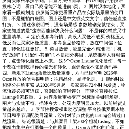
罗斯买家根本搜不到。自查方法很简单：在Ozon前台用俄语
搜核心词，看自己商品能不能进前5页。 2. 图片没本地化，买
家看一眼就划走 俄罗斯买家更看重产品在实际场景里的使用
图，不是棚拍白底图。图上还是中文或英文文字，信任感直接
打折。 3. 描述像说明书，没有场景感 参数堆砌完就结束，买
家想知道的是"这东西能解决我什么问题"，不是你的材质尺寸
重量清单。 4. 定价没参考行情，高没人买低不敢买 价格压太
低反而让买家怀疑质量。参考竞品价格带，放在中间偏下位
置，转化往往更好。 5. 类目放错，流量完全不精准 把"手机
壳"放到"手机配件-其他"而不是细分类目，系统推荐人群就偏
了，点击转化自然上不来。 这5个Ozon Listing优化硬伤，每一
个都在悄悄吃掉你的曝光和转化，跟佣金涨不涨是两码事。
四、新规下Listing质量比数量重要，方向已经写明 2026年
Ozon释放的信号很明确：往精品化、品牌化走。 1. 履约时效
和评分挂钩更紧 从2026年5月起，卖家需在72小时内发货，物
流轨迹必须可追踪，否则影响店铺评分，而评分直接拉低
Listing搜索权重。 2. 内容质量审核变严 对标题关键词堆砌、
图片与实物不符、描述夸大，处罚力度明显加大。以前铺货走
量越来越难。 3. 季节性搜索权重动态调整 平台按俄罗斯本地
节日和季节调配类目流量，没针对节点优化的Listing会错过自
然流量。 结论很清楚：与其盲目上架200个粗糙Listing，不如
把精力集中在打磨每一个的质量上。Ozon AI优化的价值，正