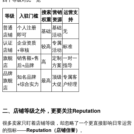
搜索
营销
运营支
等级
入驻门槛
权重
资源
持
普通
个人注册
基础
基础
无
店铺
即可
活动
认证
企业资质
专属
较高
标准
店铺
+审核
活动
旗舰
销售额+售
定制
一对一
高
店
后+品牌
方案
指导
品牌
知名品牌
顶级
专属客
旗舰
最高
+综合实力
大促
户经理
店
二、店铺等级之外，更要关注Reputation
很多卖家只盯着店铺等级，却忽略了一个更直接影响日常运营
的指标——
Reputation（店铺信誉）
。