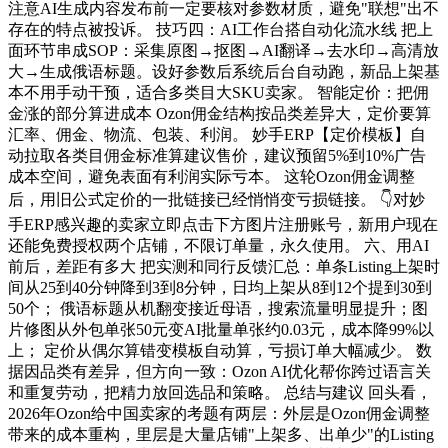
注意AI生成内容发布前一定要核对参数材质，避免"联想"出不
存在的特点被投诉。 技巧四：AI工作台搭自动化流水线 把上
面环节串成SOP：采集原图→抠图→AI翻译→去水印→高清放
大→生成俄语标题。设好参数后系统后台自动跑，新品上架基
本不用手动干预，适合多类目大SKU卖家。 智能定价：把佣
金涨的部分算进成本 Ozon佣金结构按品类差异大，定价要算
汇率、佣金、物流、包装、利润。 妙手ERP【定价模板】自
动拉取各类目佣金标准算建议售价，建议预留5%到10%广告
成本空间，避免表面有利润实际亏本。 这轮Ozon佣金调整
后，用旧公式定价的一批链接已经悄悄变亏损链接。 👇对妙
手ERP感兴趣的卖家立即点击下方图片注册账号，新用户现在
还能免费授权两个店铺，不限订单量，永久使用。 六、用AI
前后，差距有多大 把实测和同行反馈汇总：单条Listing上架时
间从25到40分钟降到3到8分钟，日均上架从8到12个提到30到
50个； 俄语标题从机翻变接近母语，搜索流量明显提升；图
片修图从外包单张50元变AI批量单张约0.03元，成本降99%以
上； 定价从偶尔算错变模板自动算，亏损订单大幅减少。 数
据因品类有差异，但方向一致：Ozon AI优化帮你跨过语言关
和重复劳动，把精力放回选品和策略。 总结与建议 回头看，
2026年Ozon给中国卖家的考题有两层：外层是Ozon佣金调整
带来的成本重构，里层是大量店铺"上架多、出单少"的Listing