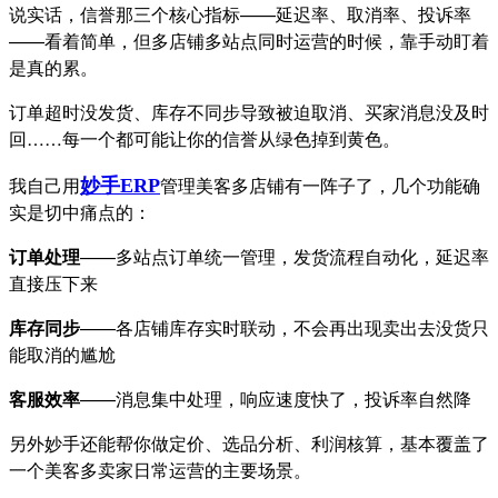
说实话，信誉那三个核心指标——延迟率、取消率、投诉率
——看着简单，但多店铺多站点同时运营的时候，靠手动盯着
是真的累。
订单超时没发货、库存不同步导致被迫取消、买家消息没及时
回……每一个都可能让你的信誉从绿色掉到黄色。
我自己用
管理美客多店铺有一阵子了，几个功能确
妙手
ERP
实是切中痛点的：
订单处理
——多站点订单统一管理，发货流程自动化，延迟率
直接压下来
库存同步
——各店铺库存实时联动，不会再出现卖出去没货只
能取消的尴尬
客服效率
——消息集中处理，响应速度快了，投诉率自然降
另外妙手还能帮你做定价、选品分析、利润核算，基本覆盖了
一个美客多卖家日常运营的主要场景。