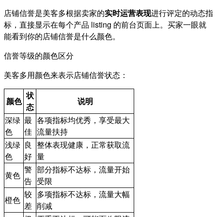
店铺信誉是美客多根据卖家的
实时运营表现
进行评定的动态指
标，直接显示在每个产品 listing 的前台页面上。买家一眼就
能看到你的店铺信誉是什么颜色。
信誉等级的颜色区分
美客多用颜色来表示店铺信誉状态：
状
颜色
说明
态
深绿
最
各项指标均优秀，享受最大
色
佳
流量扶持
浅绿
良
整体表现健康，正常获取流
色
好
量
警
部分指标不达标，流量开始
黄色
告
受限
较
多项指标不达标，流量大幅
橙色
差
削减