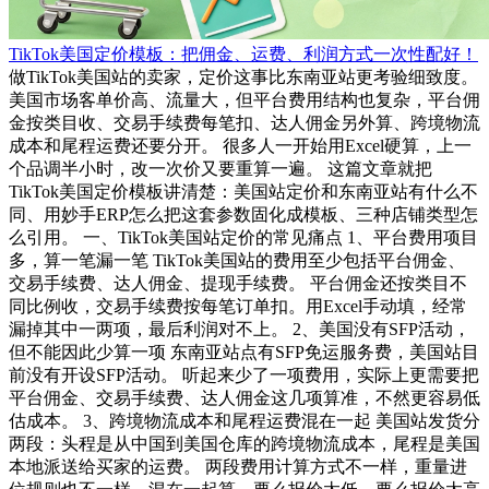
TikTok美国定价模板：把佣金、运费、利润方式一次性配好！
做TikTok美国站的卖家，定价这事比东南亚站更考验细致度。
美国市场客单价高、流量大，但平台费用结构也复杂，平台佣
金按类目收、交易手续费每笔扣、达人佣金另外算、跨境物流
成本和尾程运费还要分开。 很多人一开始用Excel硬算，上一
个品调半小时，改一次价又要重算一遍。 这篇文章就把
TikTok美国定价模板讲清楚：美国站定价和东南亚站有什么不
同、用妙手ERP怎么把这套参数固化成模板、三种店铺类型怎
么引用。 一、TikTok美国站定价的常见痛点 1、平台费用项目
多，算一笔漏一笔 TikTok美国站的费用至少包括平台佣金、
交易手续费、达人佣金、提现手续费。 平台佣金还按类目不
同比例收，交易手续费按每笔订单扣。用Excel手动填，经常
漏掉其中一两项，最后利润对不上。 2、美国没有SFP活动，
但不能因此少算一项 东南亚站点有SFP免运服务费，美国站目
前没有开设SFP活动。 听起来少了一项费用，实际上更需要把
平台佣金、交易手续费、达人佣金这几项算准，不然更容易低
估成本。 3、跨境物流成本和尾程运费混在一起 美国站发货分
两段：头程是从中国到美国仓库的跨境物流成本，尾程是美国
本地派送给买家的运费。 两段费用计算方式不一样，重量进