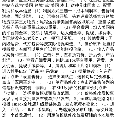
把站点选为"美国-跨境"或"美国-本土"这种具体国家 2、配置
利润和成本信息 （1）利润方式三选一：成本利润率、售价利
润率、固定利润。 （2）运费分开填：头程运费选择官方跨境
物流或第三方物流；尾程运费按美国售卖区域填写；重量取值
选择产品包裹重量或SKU重量。 （3）平台费用：填入美国站
的平台佣金率、交易手续费率、达人佣金率、提现手续费率。
美国站没有SFP活动，这一项可以不填。 （4）其他费用：国
内段运费、代打包费等按实际情况勾选。 3、售价试算 配置好
模板后，右侧可以用售价试算功能模拟价格。 （1）输入产品
采购价和重量。 （2）点击计算，查看折前价、折后价、产品
利润。 （3）查看详细费用，包括TikTok平台费用、运费、达
人佣金、提现手续费等。 4、跨境店和本土店引用模板 （1）
进入妙手ERP「产品 => 采集箱」。 （2）批量修改：勾选产
品，点击「设置售价」，选择美国站点，选择对应定价模板，
点击「应用至选中」。 （3）单产品修改：点击产品售价列的
铅笔标识或右侧「编辑」，在SKU列表的税前售价列点击
「批量」，选择定价模板和修改范围。 （4）价格修改后检查
无误，可直接批量发布或单产品发布。 5、全球店新链路引用
模板 TikTok全球店升级新链路后，发布流程有变化： （1）进
入「产品 => TikTok采集箱」，先选择预发布店铺。每次只能
选一个首发店铺。 （2）用定价模板修改首发店铺的本地展示