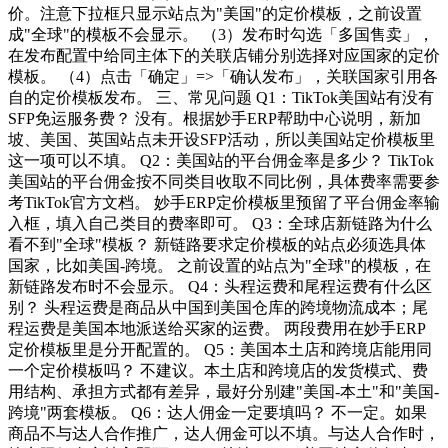
价。注意下拉框只显示站点为"美国"的定价模板，之前设置
成"全球"的模板不会显示。 （3）发布时勾选「多国售卖」，
在发布配置中给同主体下的关联店铺分别选择对应国家的定价
模板。 （4）点击「确定」=>「确认发布」，关联国家引用各
自的定价模板发布。 三、常见问题 Q1：TikTok美国站有没有
SFP免运服务费？ 没有。根据妙手ERP帮助中心说明，新加
坡、美国、英国站点未开设SFP活动，所以美国站定价模板里
这一项可以不填。 Q2：美国站的平台佣金率是多少？ TikTok
美国站的平台佣金按不同类目收取不同比例，具体费率需要参
考TikTok官方文档。 妙手ERP定价模板里预留了平台佣金率输
入框，填入自己类目的费率即可。 Q3：全球店新链路为什么
看不到"全球"模板？ 新链路要求定价模板的站点必须选具体
国家，比如美国-跨境。 之前设置的站点为"全球"的模板，在
新链路发布时不会显示。 Q4：头程运费和尾程运费有什么区
别？ 头程运费是商品从中国到美国仓库的跨境物流成本；尾
程运费是美国本地派送给买家的运费。 两段费用在妙手ERP
定价模板里是分开配置的。 Q5：美国本土店和跨境店能用同
一个定价模板吗？ 不建议。本土店和跨境店的发货模式、费
用结构、承担方式都有差异，最好分别建"美国-本土"和"美国-
跨境"两套模板。 Q6：达人佣金一定要填吗？ 不一定。如果
商品不与达人合作推广，达人佣金可以不填。与达人合作时，