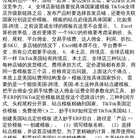
位规则也不一样。混在一起算，要么报价太低，要么报价太高
没竞争力。 4、全球店新链路要按具体国家建模板 TikTok全球
店升级新链路之后，发布产品时要选择首发店铺，还要给关联
国家分别设定价模板。 模板的站点必须选具体国家，比如美
国-跨境，之前设置成全球的模板在这里不会显示。 5、Excel
算价效率低，改价更痛苦 一个SKU的价格要考虑采购价、头
程、尾程、平台佣金、交易手续费、达人佣金、利润、折扣。
多SKU、多店铺的情况下，Excel根本撑不住。平台费率一
变，所有公式都要手动改。 6、本土店、跨境店、全球店规则
不一样 TikTok美国站有跨境店、本土店、全球店三种玩法，
每种店铺的发货模式、费用承担方式、定价逻辑都有差异。用
同一套模板套三个店，价格肯定出问题。 上面这六个痛点，
本质上是美国站费用结构复杂 + 模板没按具体国家拆分。 需
要的是一个能按美国-跨境、美国-本土这种具体站点建模板、
把平台佣金/交易手续费/达人佣金/运费全部参数化的工具。 妙
手ERP的TikTok定价模板就是按这个思路设计的，三种利润方
式、头程尾程分开算、站点模板精确到国家。 TikTok美国定
价模板：免费使用👈 二、妙手ERP如何定价TikTok美国站 1、
创建美国站点定价模板 进入妙手ERP后台，路径是「产品 =>
定价模板 => 创建模板」。 （1）填写模板名称。 （2）选择
站点模板，并设置店铺类型。为了更精确的计算，推荐使用站
点模板，配置对应美国站点的精确费率。 （3）在基础信息里