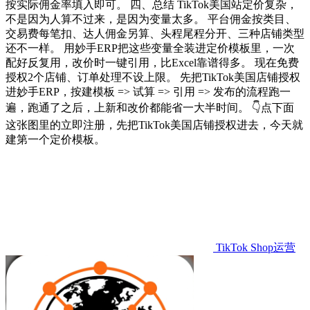
按实际佣金率填入即可。 四、总结 TikTok美国站定价复杂，
不是因为人算不过来，是因为变量太多。 平台佣金按类目、
交易费每笔扣、达人佣金另算、头程尾程分开、三种店铺类型
还不一样。 用妙手ERP把这些变量全装进定价模板里，一次
配好反复用，改价时一键引用，比Excel靠谱得多。 现在免费
授权2个店铺、订单处理不设上限。 先把TikTok美国店铺授权
进妙手ERP，按建模板 => 试算 => 引用 => 发布的流程跑一
遍，跑通了之后，上新和改价都能省一大半时间。 👇点下面
这张图里的立即注册，先把TikTok美国店铺授权进去，今天就
建第一个定价模板。
TikTok Shop运营