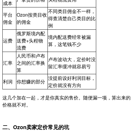
成本
不同类目佣金不一样，
平台
Ozon按类目收
得查清楚自己类目的比
佣金
的佣金
例
俄罗斯境内配
境内配送费经常被漏
运费
送费+头程物
算，这笔钱不少
流费
人民币和卢布
卢布波动大，定价时没
汇率
之间的汇率换
留汇率缓冲就容易亏
算
没提前设好利润目标，
利润
你想赚的部分
定价就没有方向
这几个加在一起，才是你真实的售价。随便漏一项，算出来的
价格就不对。
二、Ozon卖家定价常见的坑