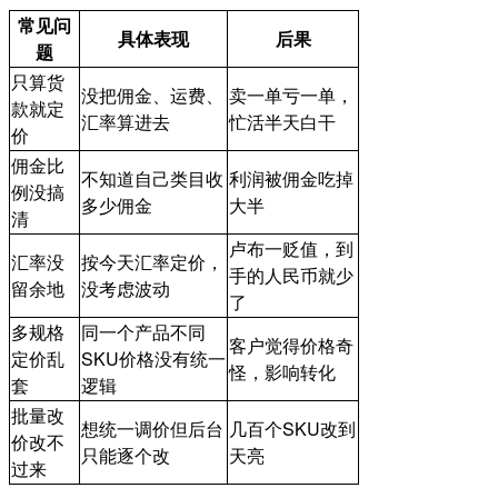
常见问
具体表现
后果
题
只算货
没把佣金、运费、
卖一单亏一单，
款就定
汇率算进去
忙活半天白干
价
佣金比
不知道自己类目收
利润被佣金吃掉
例没搞
多少佣金
大半
清
卢布一贬值，到
汇率没
按今天汇率定价，
手的人民币就少
留余地
没考虑波动
了
多规格
同一个产品不同
客户觉得价格奇
定价乱
SKU价格没有统一
怪，影响转化
套
逻辑
批量改
想统一调价但后台
几百个SKU改到
价改不
只能逐个改
天亮
过来