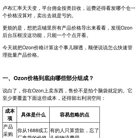
卢布汇率天天变，平台佣金按类目收，运费还得看发哪个仓
一
个价格没算对，卖出去就是亏的。
更烦的是，想把店铺里所有产品价格导出来看看，发现Ozon
后台压根没这功能，只能一个个点开看。
今天就把Ozon价格计算这个事儿聊透，顺便说说怎么快速管
理批量产品价格。
一、Ozon价格到底由哪些部分组成？
说白了，你在Ozon上卖东西，售价不是拍个脑袋就定的。它
至少要覆盖下面这些成本，还得留出利润空间：
成本
具体是什么
容易忽略的点
项
产品
你从1688或工
有的人只算货款，忘了
采购
厂拿货的价格
头程物流费用