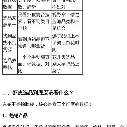
数据
数、趋势
不过对手
只看虾皮前台搜
视野窄，错过
选品来
索，看不到类目
蓝海品类和长
源单一
全貌
尾机会
找到品
选了品也上不
看到热销品但不
找不到
了架，白花时
知道去哪拿货
货源
间
一个个手动翻页
花几天选品，
选品效
面、记数据、对
别人早把品上
率低
比
架了
二、虾皮选品到底应该看什么？
选品不是拍脑袋，核心是看三个维度的数据：
1、热销产品
直接看各站点、各类目的热销榜单，看排名、价格、销量、评