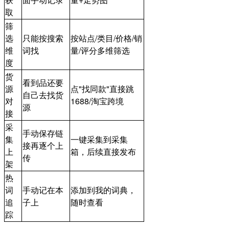
取
筛
选
只能按搜索
按站点/类目/价格/销
维
词找
量/评分多维筛选
度
货
看到品还要
源
点"找同款"直接跳
自己去找货
对
1688/淘宝跨境
源
接
采
手动保存链
集
一键采集到采集
接再逐个上
上
箱，后续直接发布
传
架
热
词
手动记在本
添加到我的词典，
追
子上
随时查看
踪