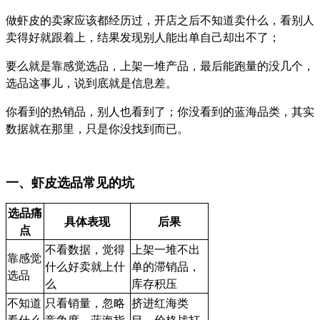
做虾皮的卖家应该都经历过，开店之后不知道卖什么，
看别人
卖得好就跟着上，结果发现别人能出单自己却出不了；
要么就是靠感觉选品，上架一堆产品，最后能跑量的没几个，
选品这事儿，说到底就是信息差。
你看到的热销品，别人也看到了；
你没看到的蓝海品类，其实
数据就在那里，只是你没找到而已。
一、虾皮选品常见的坑
选品痛
具体表现
后果
点
不看数据，觉得
上架一堆不出
靠感觉
什么好卖就上什
单的滞销品，
选品
么
库存积压
不知道
只看销量，忽略
挤进红海类
看什么
竞争度、蓝海指
目，价格战打