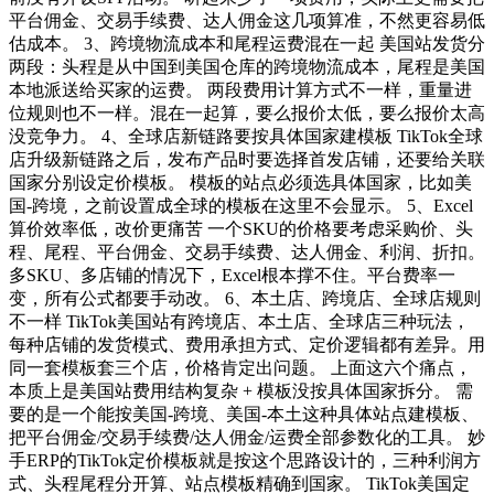
平台佣金、交易手续费、达人佣金这几项算准，不然更容易低
估成本。 3、跨境物流成本和尾程运费混在一起 美国站发货分
两段：头程是从中国到美国仓库的跨境物流成本，尾程是美国
本地派送给买家的运费。 两段费用计算方式不一样，重量进
位规则也不一样。混在一起算，要么报价太低，要么报价太高
没竞争力。 4、全球店新链路要按具体国家建模板 TikTok全球
店升级新链路之后，发布产品时要选择首发店铺，还要给关联
国家分别设定价模板。 模板的站点必须选具体国家，比如美
国-跨境，之前设置成全球的模板在这里不会显示。 5、Excel
算价效率低，改价更痛苦 一个SKU的价格要考虑采购价、头
程、尾程、平台佣金、交易手续费、达人佣金、利润、折扣。
多SKU、多店铺的情况下，Excel根本撑不住。平台费率一
变，所有公式都要手动改。 6、本土店、跨境店、全球店规则
不一样 TikTok美国站有跨境店、本土店、全球店三种玩法，
每种店铺的发货模式、费用承担方式、定价逻辑都有差异。用
同一套模板套三个店，价格肯定出问题。 上面这六个痛点，
本质上是美国站费用结构复杂 + 模板没按具体国家拆分。 需
要的是一个能按美国-跨境、美国-本土这种具体站点建模板、
把平台佣金/交易手续费/达人佣金/运费全部参数化的工具。 妙
手ERP的TikTok定价模板就是按这个思路设计的，三种利润方
式、头程尾程分开算、站点模板精确到国家。 TikTok美国定