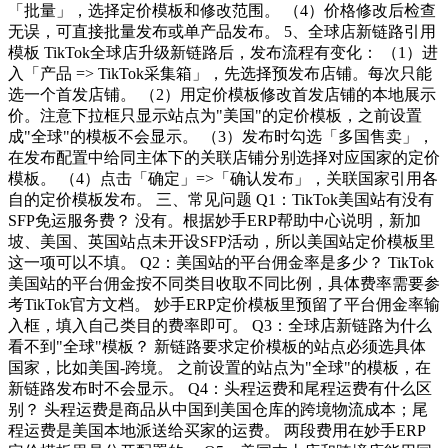
「批量」，选择定价模板和修改范围。 （4）价格修改后检查
无误，可直接批量发布或单产品发布。 5、全球店新链路引用
模板 TikTok全球店升级新链路后，发布流程有变化： （1）进
入「产品 => TikTok采集箱」，先选择预发布店铺。每次只能
选一个首发店铺。 （2）用定价模板修改首发店铺的本地展示
价。注意下拉框只显示站点为"美国"的定价模板，之前设置
成"全球"的模板不会显示。 （3）发布时勾选「多国售卖」，
在发布配置中给同主体下的关联店铺分别选择对应国家的定价
模板。 （4）点击「确定」=>「确认发布」，关联国家引用各
自的定价模板发布。 三、常见问题 Q1：TikTok美国站有没有
SFP免运服务费？ 没有。根据妙手ERP帮助中心说明，新加
坡、美国、英国站点未开设SFP活动，所以美国站定价模板里
这一项可以不填。 Q2：美国站的平台佣金率是多少？ TikTok
美国站的平台佣金按不同类目收取不同比例，具体费率需要参
考TikTok官方文档。 妙手ERP定价模板里预留了平台佣金率输
入框，填入自己类目的费率即可。 Q3：全球店新链路为什么
看不到"全球"模板？ 新链路要求定价模板的站点必须选具体
国家，比如美国-跨境。 之前设置的站点为"全球"的模板，在
新链路发布时不会显示。 Q4：头程运费和尾程运费有什么区
别？ 头程运费是商品从中国到美国仓库的跨境物流成本；尾
程运费是美国本地派送给买家的运费。 两段费用在妙手ERP