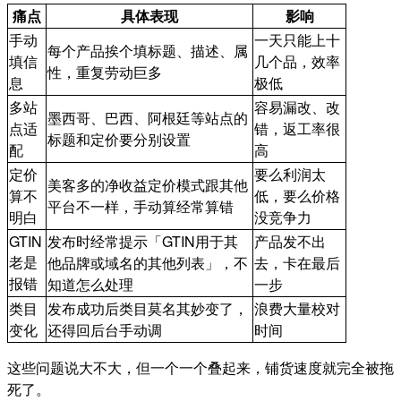
痛点
具体表现
影响
手动
一天只能上十
每个产品挨个填标题、描述、属
填信
几个品，效率
性，重复劳动巨多
息
极低
多站
容易漏改、改
墨西哥、巴西、阿根廷等站点的
点适
错，返工率很
标题和定价要分别设置
配
高
定价
要么利润太
美客多的净收益定价模式跟其他
算不
低，要么价格
平台不一样，手动算经常算错
明白
没竞争力
GTIN
发布时经常提示「GTIN用于其
产品发不出
老是
他品牌或域名的其他列表」，不
去，卡在最后
报错
知道怎么处理
一步
类目
发布成功后类目莫名其妙变了，
浪费大量校对
变化
还得回后台手动调
时间
这些问题说大不大，但一个一个叠起来，铺货速度就完全被拖
死了。