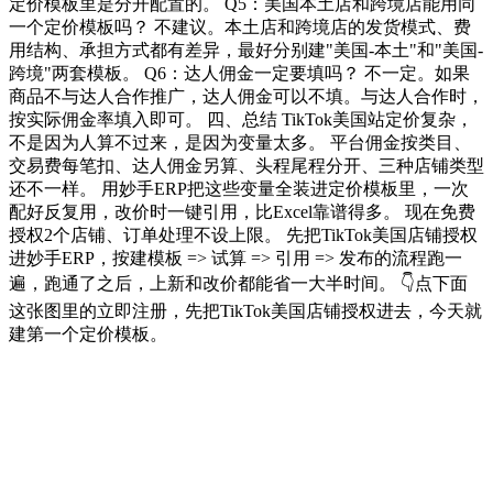
定价模板里是分开配置的。 Q5：美国本土店和跨境店能用同
一个定价模板吗？ 不建议。本土店和跨境店的发货模式、费
用结构、承担方式都有差异，最好分别建"美国-本土"和"美国-
跨境"两套模板。 Q6：达人佣金一定要填吗？ 不一定。如果
商品不与达人合作推广，达人佣金可以不填。与达人合作时，
按实际佣金率填入即可。 四、总结 TikTok美国站定价复杂，
不是因为人算不过来，是因为变量太多。 平台佣金按类目、
交易费每笔扣、达人佣金另算、头程尾程分开、三种店铺类型
还不一样。 用妙手ERP把这些变量全装进定价模板里，一次
配好反复用，改价时一键引用，比Excel靠谱得多。 现在免费
授权2个店铺、订单处理不设上限。 先把TikTok美国店铺授权
进妙手ERP，按建模板 => 试算 => 引用 => 发布的流程跑一
遍，跑通了之后，上新和改价都能省一大半时间。 👇点下面
这张图里的立即注册，先把TikTok美国店铺授权进去，今天就
建第一个定价模板。