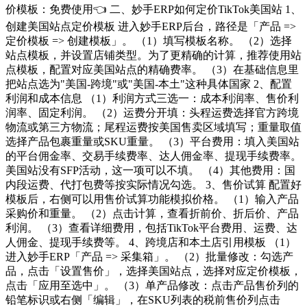
价模板：免费使用👈 二、妙手ERP如何定价TikTok美国站 1、
创建美国站点定价模板 进入妙手ERP后台，路径是「产品 =>
定价模板 => 创建模板」。 （1）填写模板名称。 （2）选择
站点模板，并设置店铺类型。为了更精确的计算，推荐使用站
点模板，配置对应美国站点的精确费率。 （3）在基础信息里
把站点选为"美国-跨境"或"美国-本土"这种具体国家 2、配置
利润和成本信息 （1）利润方式三选一：成本利润率、售价利
润率、固定利润。 （2）运费分开填：头程运费选择官方跨境
物流或第三方物流；尾程运费按美国售卖区域填写；重量取值
选择产品包裹重量或SKU重量。 （3）平台费用：填入美国站
的平台佣金率、交易手续费率、达人佣金率、提现手续费率。
美国站没有SFP活动，这一项可以不填。 （4）其他费用：国
内段运费、代打包费等按实际情况勾选。 3、售价试算 配置好
模板后，右侧可以用售价试算功能模拟价格。 （1）输入产品
采购价和重量。 （2）点击计算，查看折前价、折后价、产品
利润。 （3）查看详细费用，包括TikTok平台费用、运费、达
人佣金、提现手续费等。 4、跨境店和本土店引用模板 （1）
进入妙手ERP「产品 => 采集箱」。 （2）批量修改：勾选产
品，点击「设置售价」，选择美国站点，选择对应定价模板，
点击「应用至选中」。 （3）单产品修改：点击产品售价列的
铅笔标识或右侧「编辑」，在SKU列表的税前售价列点击