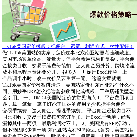
TikTok美国定价模板：把佣金、运费、利润方式一次性配好！
做TikTok美国站的卖家，定价这事比东南亚站更考验细致度。
美国市场客单价高、流量大，但平台费用结构也复杂，平台佣
金按类目收、交易手续费每笔扣、达人佣金另外算、跨境物流
成本和尾程运费还要分开。 很多人一开始用Excel硬算，上一
个品调半小时，改一次价又要重算一遍。 这篇文章就把
TikTok美国定价模板讲清楚：美国站定价和东南亚站有什么不
同、用妙手ERP怎么把这套参数固化成模板、三种店铺类型怎
么引用。 一、TikTok美国站定价的常见痛点 1、平台费用项目
多，算一笔漏一笔 TikTok美国站的费用至少包括平台佣金、
交易手续费、达人佣金、提现手续费。 平台佣金还按类目不
同比例收，交易手续费按每笔订单扣。用Excel手动填，经常
漏掉其中一两项，最后利润对不上。 2、美国没有SFP活动，
但不能因此少算一项 东南亚站点有SFP免运服务费，美国站目
前没有开设SFP活动。 听起来少了一项费用，实际上更需要把