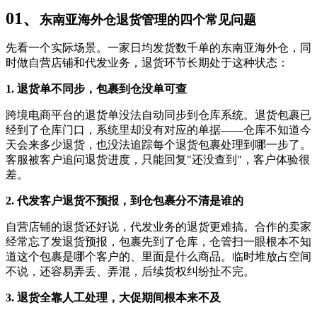
01、
东南亚海外仓退货管理的四个常见问题
先看一个实际场景。一家日均发货数千单的东南亚海外仓，同
时做自营店铺和代发业务，退货环节长期处于这种状态：
1. 退货单不同步，包裹到仓没单可查
跨境电商平台的退货单没法自动同步到仓库系统。退货包裹已
经到了仓库门口，系统里却没有对应的单据——仓库不知道今
天会来多少退货，也没法追踪每个退货包裹处理到哪一步了。
客服被客户追问退货进度，只能回复"还没查到"，客户体验很
差。
2. 代发客户退货不预报，到仓包裹分不清是谁的
自营店铺的退货还好说，代发业务的退货更难搞。合作的卖家
经常忘了发退货预报，包裹先到了仓库，仓管扫一眼根本不知
道这个包裹是哪个客户的、里面是什么商品。临时堆放占空间
不说，还容易弄丢、弄混，后续货权纠纷扯不完。
3. 退货全靠人工处理，大促期间根本来不及