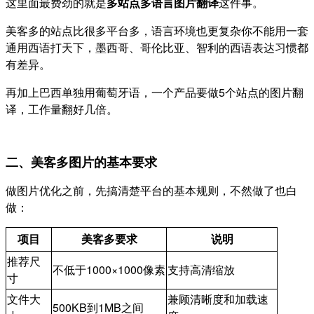
这里面最费劲的就是
多站点多语言图片翻译
这件事。
美客多的站点比很多平台多，语言环境也更复杂你不能用一套
通用西语打天下，墨西哥、哥伦比亚、智利的西语表达习惯都
有差异。
再加上巴西单独用葡萄牙语，一个产品要做5个站点的图片翻
译，工作量翻好几倍。
二、美客多图片的基本要求
做图片优化之前，先搞清楚平台的基本规则，不然做了也白
做：
项目
美客多要求
说明
推荐尺
不低于1000×1000像素
支持高清缩放
寸
文件大
兼顾清晰度和加载速
500KB到1MB之间