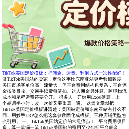
TikTok美国定价模板：把佣金、运费、利润方式一次性配好！
做TikTok美国站的卖家，定价这事比东南亚站更考验细致度。
美国市场客单价高、流量大，但平台费用结构也复杂，平台佣
金按类目收、交易手续费每笔扣、达人佣金另外算、跨境物流
成本和尾程运费还要分开。 很多人一开始用Excel硬算，上一
个品调半小时，改一次价又要重算一遍。 这篇文章就把
TikTok美国定价模板讲清楚：美国站定价和东南亚站有什么不
同、用妙手ERP怎么把这套参数固化成模板、三种店铺类型怎
么引用。 一、TikTok美国站定价的常见痛点 1、平台费用项目
多，算一笔漏一笔 TikTok美国站的费用至少包括平台佣金、