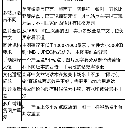
美客多覆盖巴西、墨西哥、阿根廷、智利、哥伦比
多站点语
亚等站点，巴西说葡萄牙语，其他站点主要说西班
言不同
牙语，不同国家的西语还有细微差别
图片全是
从1688、淘宝采集的图，卖点参数全是中文，拉美
中文
买家看不懂
图片规格
主图建议不低于1000×1000像素，文件大小500KB
要求
到1MB，JPEG格式优先，主图要纯白背景
手动翻译
一个产品发5个站点，图片文字要分别翻译成葡语
太慢
和不同版本的西语，手动改的话效率很低
文化适配
直译中文营销话术在拉美市场水土不服，"限时促
问题
销"直译成西语效果不好，需要用当地常用表达
图片质量
供应商给的图有时候像素不够、有水印或背景不干
差
净
多店铺铺
同一产品上多个站点或店铺，图片一样容易被平台
货图片重
判定重复
复