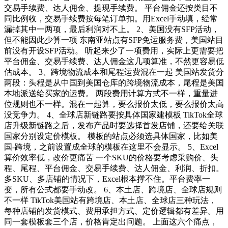
交易手续费、达人佣金、提现手续费。 平台佣金还按类目不
同比例收，交易手续费按每笔订单扣。用Excel手动填，经常
漏掉其中一两项，最后利润对不上。 2、美国没有SFP活动，
但不能因此少算一项 东南亚站点有SFP免运服务费，美国站目
前没有开设SFP活动。 听起来少了一项费用，实际上更需要把
平台佣金、交易手续费、达人佣金这几项算准，不然更容易低
估成本。 3、跨境物流成本和尾程运费混在一起 美国站发货分
两段：头程是从中国到美国仓库的跨境物流成本，尾程是美国
本地派送给买家的运费。 两段费用计算方式不一样，重量进
位规则也不一样。混在一起算，要么报价太低，要么报价太高
没竞争力。 4、全球店新链路要按具体国家建模板 TikTok全球
店升级新链路之后，发布产品时要选择首发店铺，还要给关联
国家分别设定价模板。 模板的站点必须选具体国家，比如美
国-跨境，之前设置成全球的模板在这里不会显示。 5、Excel
算价效率低，改价更痛苦 一个SKU的价格要考虑采购价、头
程、尾程、平台佣金、交易手续费、达人佣金、利润、折扣。
多SKU、多店铺的情况下，Excel根本撑不住。平台费率一
变，所有公式都要手动改。 6、本土店、跨境店、全球店规则
不一样 TikTok美国站有跨境店、本土店、全球店三种玩法，
每种店铺的发货模式、费用承担方式、定价逻辑都有差异。用
同一套模板套三个店，价格肯定出问题。 上面这六个痛点，