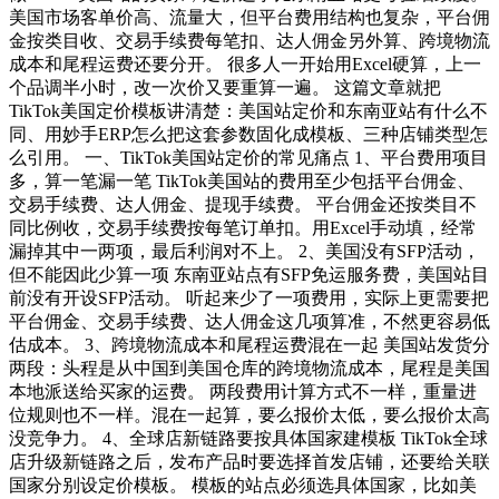
美国市场客单价高、流量大，但平台费用结构也复杂，平台佣
金按类目收、交易手续费每笔扣、达人佣金另外算、跨境物流
成本和尾程运费还要分开。 很多人一开始用Excel硬算，上一
个品调半小时，改一次价又要重算一遍。 这篇文章就把
TikTok美国定价模板讲清楚：美国站定价和东南亚站有什么不
同、用妙手ERP怎么把这套参数固化成模板、三种店铺类型怎
么引用。 一、TikTok美国站定价的常见痛点 1、平台费用项目
多，算一笔漏一笔 TikTok美国站的费用至少包括平台佣金、
交易手续费、达人佣金、提现手续费。 平台佣金还按类目不
同比例收，交易手续费按每笔订单扣。用Excel手动填，经常
漏掉其中一两项，最后利润对不上。 2、美国没有SFP活动，
但不能因此少算一项 东南亚站点有SFP免运服务费，美国站目
前没有开设SFP活动。 听起来少了一项费用，实际上更需要把
平台佣金、交易手续费、达人佣金这几项算准，不然更容易低
估成本。 3、跨境物流成本和尾程运费混在一起 美国站发货分
两段：头程是从中国到美国仓库的跨境物流成本，尾程是美国
本地派送给买家的运费。 两段费用计算方式不一样，重量进
位规则也不一样。混在一起算，要么报价太低，要么报价太高
没竞争力。 4、全球店新链路要按具体国家建模板 TikTok全球
店升级新链路之后，发布产品时要选择首发店铺，还要给关联
国家分别设定价模板。 模板的站点必须选具体国家，比如美