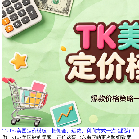
TikTok美国定价模板：把佣金、运费、利润方式一次性配好！
做TikTok美国站的卖家，定价这事比东南亚站更考验细致度。