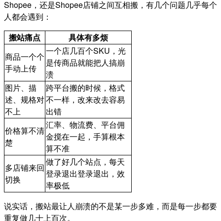
Shopee，还是Shopee店铺之间互相搬，有几个问题几乎每个
人都会遇到：
搬站痛点
具体有多烦
一个店几百个SKU，光
商品一个个
是传商品就能把人搞崩
手动上传
溃
图片、描
跨平台搬的时候，格式
述、规格对
不一样，改来改去容易
不上
出错
汇率、物流费、平台佣
价格算不清
金搅在一起，手算根本
楚
算不准
做了好几个站点，每天
多店铺来回
登录退出登录退出，效
切换
率极低
说实话，搬站最让人崩溃的不是某一步多难，而是每一步都要
重复做几十上百次。