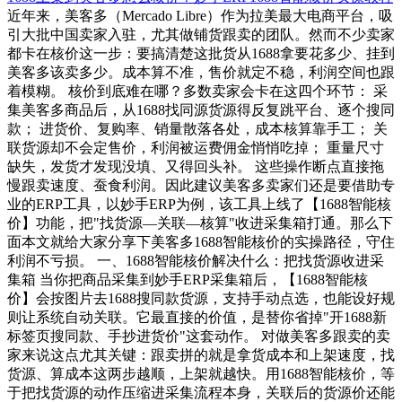
近年来，美客多（Mercado Libre）作为拉美最大电商平台，吸
引大批中国卖家入驻，尤其做铺货跟卖的团队。然而不少卖家
都卡在核价这一步：要搞清楚这批货从1688拿要花多少、挂到
美客多该卖多少。成本算不准，售价就定不稳，利润空间也跟
着模糊。 核价到底难在哪？多数卖家会卡在这四个环节： 采
集美客多商品后，从1688找同源货源得反复跳平台、逐个搜同
款； 进货价、复购率、销量散落各处，成本核算靠手工； 关
联货源却不会定售价，利润被运费佣金悄悄吃掉； 重量尺寸
缺失，发货才发现没填、又得回头补。 这些操作断点直接拖
慢跟卖速度、蚕食利润。因此建议美客多卖家们还是要借助专
业的ERP工具，以妙手ERP为例，该工具上线了【1688智能核
价】功能，把"找货源—关联—核算"收进采集箱打通。那么下
面本文就给大家分享下美客多1688智能核价的实操路径，守住
利润不亏损。 一、1688智能核价解决什么：把找货源收进采
集箱 当你把商品采集到妙手ERP采集箱后，【1688智能核
价】会按图片去1688搜同款货源，支持手动点选，也能设好规
则让系统自动关联。它最直接的价值，是替你省掉"开1688新
标签页搜同款、手抄进货价"这套动作。 对做美客多跟卖的卖
家来说这点尤其关键：跟卖拼的就是拿货成本和上架速度，找
货源、算成本这两步越顺，上架就越快。用1688智能核价，等
于把找货源的动作压缩进采集流程本身，关联后的货源价还能