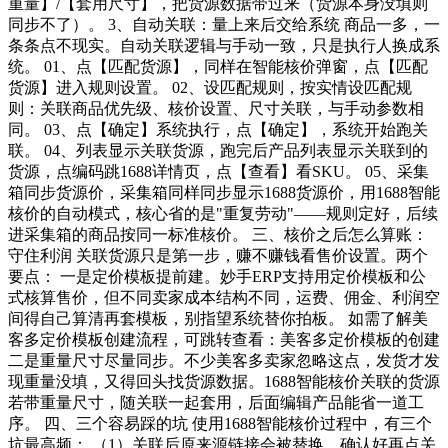
重量】/【套用尺寸】，把货源数据带过来（货源本身没填则
同步不了）。 3、自动关联：量上来后交给系统 商品一多，一
条条点不现实。自动关联逻辑与手动一致，只是执行人换成系
统。 01、点【匹配货源】，同样在智能核价弹窗，点【匹配
货源】进入规则设置。 02、设匹配规则，按实情设匹配规
则：关联商品优先级、核价设置、尺寸关联，与手动参数相
同。 03、点【确定】系统执行，点【确定】，系统开始跑关
联。 04、列表显示关联货源，跑完后产品列表显示关联到的
货源，点编码跳1688详情页，点【查看】看SKU。 05、采集
箱同步货源价，采集箱同样同步显示1688货源价，用1688智能
核价的自动模式，核心省的是"重复劳动"——规则定好，后续
进采集箱的商品按同一标准核价。 三、核价之后怎么算账：
守住利润 关联货源只是第一步，赚不赚钱看售价设置。两个
要点： 一是定价模板提前建。妙手ERP支持用定价模板和公
式核算售价，但不同卖家成本结构不同，运费、佣金、利润空
间得自己算清再套模板，别指望系统替你拍板。 如需了解美
客多定价模板创建流程，可跳转查看：美客多定价模板的创建
二是重量尺寸尽量同步。不少美客多卖家忽略这点，发货才发
现重量没填，又得回头找货源数据。1688智能核价关联的货源
若带重量尺寸，随关联一起套用，后面编辑产品能省一道工
序。 四、三个容易踩的坑 使用1688智能核价过程中，有三个
坑最高频： （1）关联后原来源链接会被替换，确认好再点关