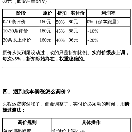
80元（低价冲量阶段）。
阶段
原价
折扣
实付价
利润率
0-10条评价
160元
80元
0%（保本跑量）
50%
10-30条评价
160元
88元
45%
~10%
30条以上评价
160元
96元
40%
~20%
原价从头到尾没动过，改的只是折扣比例。
实付价缓步上调，
每次≤5%，折扣标始终在，权重稳稳的。
四、遇到成本暴涨怎么调价？
头程运费突然涨了、佣金调整了，实付价必须动的时候，用
阶
梯过渡法
：
调价规则
具体操作
单次调整幅度
实付价上调≤5%