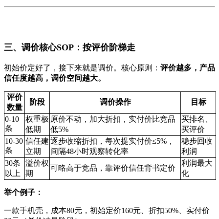
三、调价核心SOP：按评价阶梯走
初始价定好了，接下来就是调价。核心原则：
评价越多，产品
信任度越高，调价空间越大。
评价
阶段
调价操作
目标
数量
0-10
权重极
原价不动，加大折扣，实付价比竞品
买排名、
条
低期
低5%
买评价
10-30
信任建
逐步收缩折扣，每次提实付价≤5%，
稳步回收
条
立期
间隔48小时观察转化率
利润
30条
溢价权
利润最大
可略高于竞品，靠评价信任背书定价
以上
期
化
举个例子：
一款手机壳，成本80元，初始定价160元、折扣50%、实付价