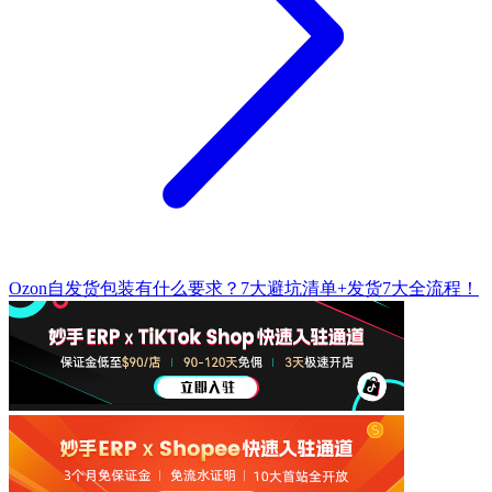
Ozon自发货包装有什么要求？7大避坑清单+发货7大全流程！