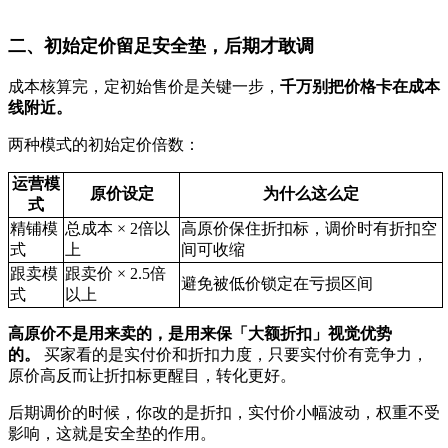
二、初始定价留足安全垫，后期才敢调
成本核算完，定初始售价是关键一步，
千万别把价格卡在成本
线附近。
两种模式的初始定价倍数：
运营模
原价设定
为什么这么定
式
精铺模
总成本 × 2倍以
高原价保住折扣标，调价时有折扣空
式
上
间可收缩
跟卖模
跟卖价 × 2.5倍
避免被低价锁定在亏损区间
式
以上
高原价不是用来卖的，是用来保「大额折扣」视觉优势
的。
买家看的是实付价和折扣力度，只要实付价有竞争力，
原价高反而让折扣标更醒目，转化更好。
后期调价的时候，你改的是折扣，实付价小幅波动，权重不受
影响，这就是安全垫的作用。