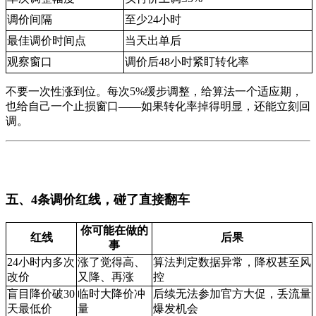
调价间隔
至少24小时
最佳调价时间点
当天出单后
观察窗口
调价后48小时紧盯转化率
不要一次性涨到位。每次5%缓步调整，给算法一个适应期，
也给自己一个止损窗口——如果转化率掉得明显，还能立刻回
调。
五、4条调价红线，碰了直接翻车
你可能在做的
红线
后果
事
24小时内多次
涨了觉得高、
算法判定数据异常，降权甚至风
改价
又降、再涨
控
盲目降价破30
临时大降价冲
后续无法参加官方大促，丢流量
天最低价
量
爆发机会