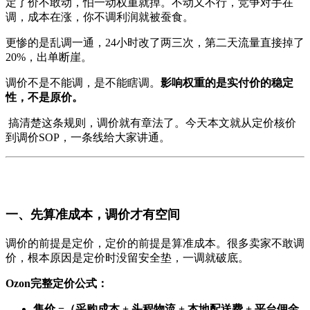
定了价不敢动，怕一动权重就掉。不动又不行，竞争对手在
调，成本在涨，你不调利润就被蚕食。
更惨的是乱调一通，24小时改了两三次，第二天流量直接掉了
20%，出单断崖。
调价不是不能调，是不能瞎调。
影响权重的是实付价的稳定
性，不是原价。
搞清楚这条规则，调价就有章法了。
今天本文就从定价核价
到调价SOP，一条线给大家讲通。
一、先算准成本，调价才有空间
调价的前提是定价，定价的前提是算准成本。很多卖家不敢调
价，根本原因是定价时没留安全垫，一调就破底。
Ozon完整定价公式：
售价 =（采购成本 + 头程物流 + 本地配送费 + 平台佣金