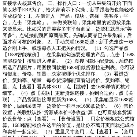
直接拿去核算售价。 二、操作入口：一切从采集箱开始 下面
就以妙手ERP为了，给大家演示下实操，新手跟着做也能轻松
完成核价： 1、左侧进入「产品」模块，选择「美客多」平
台，点击「采集箱」。 未做关联前，采集箱里的货源按采集
来源显示。比如采的是美客多本平台商品，货源栏就显示"美
客多"，点链接能跳回原商品页。先确认商品已在采集箱，后
面才有可核的对象。 2、手动关联1688货源：新手先走这一步
适合刚上手、或想每条人工把关的情况。 （1）勾选产品点
【1688智能核价】，在采集箱勾选要处理的产品，点击【1688
智能核价】按钮进入弹窗。 （2）图搜同款匹配货源，系统按
所选产品图片，用图搜同款把1688相似货源拉进列表。你可设
相似度、价格、销量，决定按哪个优先排序。 （3）看进货
价、复购率、销量，每条货源都能直看进货价、复购率、销
量。点【查看】看具体SKU，点【跳转】去1688详情页核对
细节。 （4）点【关联】更新货源链接，挑到合适的，点【关
联】，产品货源链接即更新为1688。 （5）采集箱显示1688货
源价，回到采集箱，货源价一栏显示1688拿货价。 （6）售价
设置，关联默认按"货源成本价=净收益"算，也可直接套货源
价设售价：点【查看】→【售价设置】，用定价模板或公式核
算。1688智能核价在这里的价值，是让你不离开页面就把成本
和卖价一起定完。 （7）重量尺寸套用，点【查看】→【套用