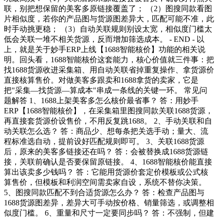
联，别把想保留的美客多原链接覆盖了； （2）图搜同款看图
片相似度，若你的产品图与货源图差异大，匹配可能不准，此
时手动挑更稳； （3）自动关联规则别设太宽，相似度门槛太
低会关联一堆不相关货源，反而增加筛选成本。 - END - 以
上，就是关于妙手ERP上线【1688智能核价】功能的相关说
明。回头看，1688智能核价这套能力，核心价值就三件事：把
找1688货源收进采集箱、用自动关联省掉重复操作、拿货源价
直接核算售价。对做美客多跟卖和1688拿货的卖家，它是
把"采集—找货源—算成本"串成一条线的关键一环。 常见问
题解答 1、1688上架美客多怎么核价最省事？ 答：用妙手
ERP【1688智能核价】，在采集箱里图搜同款关联1688货源，
再直接套货源价设售价，不用反复跳1688。 2、手动关联和自
动关联怎么选？ 答：商品少、想每条把关选手动；量大、流
程标准选自动，提前设好匹配规则即可。 3、关联1688货源
后，原来的美客多链接还在吗？ 答：会被替换成1688货源链
接，关联前确认是否要保留原链接。 4、1688智能核价能直接
算出该卖多少钱吗？ 答：它能用货源价套定价模板或公式核
算售价，但模板和利润空间需卖家自设，系统不替你决策。
5、图搜同款匹配不到合适货源怎么办？ 答：检查产品图与
1688货源图差异，差异大可手动按价格、销量筛选，或调整相
似度门槛。 6、重量和尺寸一定要同步吗？ 答：不强制，但建