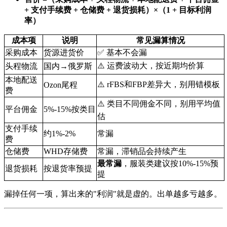
+ 支付手续费 + 仓储费 + 退货损耗）×（1 + 目标利润
率）
成本项
说明
常见漏算情况
采购成本
货源进货价
✅ 基本不会漏
⚠️ 运费波动大，按近期均价算
头程物流
国内→俄罗斯
本地配送
⚠️ rFBS和FBP差异大，别用错模板
Ozon尾程
费
⚠️ 类目不同佣金不同，别用平均值
平台佣金
5%-15%按类目
估
支付手续
约1%-2%
常漏
费
仓储费
WHD存储费
常漏，滞销品会持续产生
最常漏
，服装类建议按10%-15%预
退货损耗
按退货率预提
提
漏掉任何一项，算出来的"利润"就是虚的。出单越多亏越多。