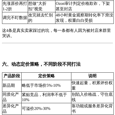
先涨原价再打
想做"大折
Ozon审计判定价格欺诈，下架
1-2折
扣"视觉
甚至封店
改完就去忙别
48小时黄金观察期转化率下滑没
调完不盯数据
的
发现，权重白白受损
这4条是真实卖家踩过的坑，每一条都有人因为被封店来群里
哭诉。
六、动态定价策略，不同阶段不同打法
产品阶段
定价策略
说明
快速起量，积累评价权
新品期
略低于市场价5%-10%
重
同质化产
别陷入价格战，守住底
紧贴竞品，利润率不低于
品
10%
线
差异化产
靠功能或服务差异化背
可溢价20%-30%
品
书