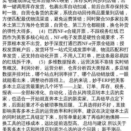
卖 创建或绑定仓库后做SKU映射，库存实时同步到店铺，出
单一键调用库存发货、包裹出库自动扣减，前后台库存保持实
时一致。自营仓备货的卖家，系统自动回传商品重量到店铺，
方便匹配最优物流渠道，避免运费算错；同时聚合50多家拉美
本土第三方海外仓资源，自营仓、第三方仓都能接，换仓补货
的弹性大得多。 （4）巴西NF-e合规开票，不踩税务红线 巴
西作为美客多核心站点，NF-e电子发票是硬性合规要求，不
开票根本发不出货。妙手深度打通巴西NF-e开票全链路：授
权发票账户后，发货环节一站式完成发票申请、物流匹配和打
单发货，还支持自动化开票，不用人工盯单，把这条最容易踩
的红线拆干净。 （5）多维数据报表，运营决策不靠猜 实时销
售概况、利润分析、运营分析、仓库分析四大类报表，多店铺
数据并排对比，哪个站点利润率掉了、哪个品动销放缓，一眼
就能看出来，调整动作跟得上。 总的来说，妙手ERP把美客
多本土店运营最重的几个环节——上架、订单、库存、税务、
报表——全部标准化、自动化，适合从跨境店转本土店的卖
家，也适合一开始就直奔本土店的新卖家。工具链早点定下
来，后面起量才不会被琐事拖后腿。 工具选得好不好，直接
影响美客多本土店的运营效率和利润率。建议在决定做本土店
的同时就把工具链定下来，别等单量起来了再临时抱佛脚——
换工具的迁移成本，远比提前选型高。 总结与建议 所以关于
美客多本土店和跨境店到底怎么选的这个问题： 新手测品、