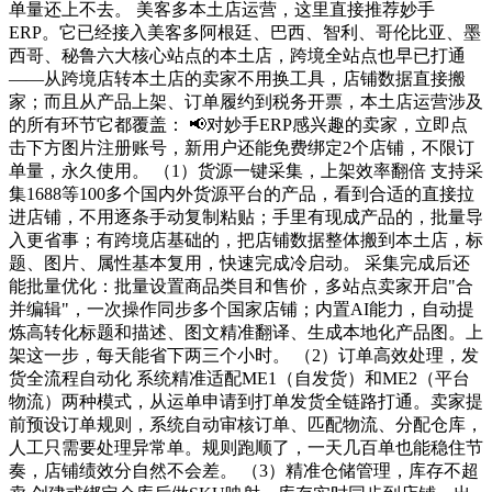
单量还上不去。 美客多本土店运营，这里直接推荐妙手
ERP。它已经接入美客多阿根廷、巴西、智利、哥伦比亚、墨
西哥、秘鲁六大核心站点的本土店，跨境全站点也早已打通
——从跨境店转本土店的卖家不用换工具，店铺数据直接搬
家；而且从产品上架、订单履约到税务开票，本土店运营涉及
的所有环节它都覆盖： 📢对妙手ERP感兴趣的卖家，立即点
击下方图片注册账号，新用户还能免费绑定2个店铺，不限订
单量，永久使用。 （1）货源一键采集，上架效率翻倍 支持采
集1688等100多个国内外货源平台的产品，看到合适的直接拉
进店铺，不用逐条手动复制粘贴；手里有现成产品的，批量导
入更省事；有跨境店基础的，把店铺数据整体搬到本土店，标
题、图片、属性基本复用，快速完成冷启动。 采集完成后还
能批量优化：批量设置商品类目和售价，多站点卖家开启"合
并编辑"，一次操作同步多个国家店铺；内置AI能力，自动提
炼高转化标题和描述、图文精准翻译、生成本地化产品图。上
架这一步，每天能省下两三个小时。 （2）订单高效处理，发
货全流程自动化 系统精准适配ME1（自发货）和ME2（平台
物流）两种模式，从运单申请到打单发货全链路打通。卖家提
前预设订单规则，系统自动审核订单、匹配物流、分配仓库，
人工只需要处理异常单。规则跑顺了，一天几百单也能稳住节
奏，店铺绩效分自然不会差。 （3）精准仓储管理，库存不超