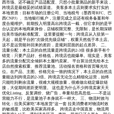
西市场、还不确定产品适配度、只想小批量测品的新手来说，
跨境店是最稳妥的试错渠道。 美客多本土店则要求实打实的
本地资质：目标市场的注册公司、当地税号（墨西哥RFC、巴
西CNPJ）、当地银行账户，注册完成之后还有税务备案和年
度合规维护。前期投入明显高出跨境店一截，但它拿到的是平
台认定的本地商家身份，店铺权限完整、无限制，是长期深耕
拉美市场的标准配置。 这里要提醒一句：跨境店从入驻第一
天起，就是平台的"次级优先级店铺"，权重天然低于本土店。
这不是运营能补回来的差距，是规则层面的起点差异。 二、
流量分配：本土店的自然流量是跨境店的2-3倍 很多新手有个
错觉：只要产品好、价格低，跨境店也能爆单。现实是，美客
多的流量分配完全倾斜本土履约卖家。 平台算法优先给本土
店自然搜索权重、推荐流量池、活动报名资格和首页曝光坑
位。在产品、主图、价格完全一致的情况下，本土店的自然流
量能达到跨境店的2-3倍。跨境店无论怎么精细化运营，始终
只能吃到剩余流量，很难大规模放量，很难做出稳定爆款链
接，大促期间差距更明显。 这也是为什么不少跨境卖家天天
优化Listing、反复调价、烧广告，单量却忽高忽低——不是运
营能力不行，是流量池子本身就不一样大。 三、物流时效与
转化：拉美买家吃"本地发货"这一套 拉美消费者对物流时效
的敏感度，比欧美买家高得多。 跨境店走中国直发，物流周