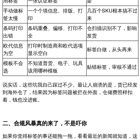
用标签
一张认证标签
架
手动做标
一个个填信息、排版、打
几百个SKU根本搞不过
签太慢
印
来
条码打印
条码重叠、偏移、打印不
仓扫描识别不了，影响
出错
全
发货
欧代信息
打印时制造商和欧代选项
标签白做，从头再来
为空
显示空白
模板不会
不知道普货、电子、玩具
贴错标签，审核不通过
选
该用哪种模板
说实话，这些坑我自己踩过不少。最让人崩溃的是，货已经发
到海外仓了，结果因为标签问题被拦在外面，仓储费照样扣
着，钱也没进账。
二、合规风暴真的来了，不是吓你
如果你觉得标签的事还能拖一拖，看看最近的新闻就知道，这