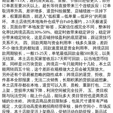
期普遍7-15天，遇到清关延迟、查验、节假日还会更久，部分
订单甚至要20天以上。超长等待直接带来三个连锁反应：订单
取消率升高、差评增多、退货纠纷频繁。店铺绩效一旦掉下
来，权重跟着跌，就进入"低权重→低单量→低评分"的死循
环。 本土店依托本地海外仓或平台Full仓履约，2-5天极速妥
投，页面自带"本地发货"标签，买家信任感完全不同，整体转
化率比跨境店高出30%-50%。稳定时效带来稳定评分，稳定评
分带来稳定转化，这是店铺持续盈利的底层逻辑，跟运营技巧
关系不大。 四、回款周期与资金利用率：钱多久落袋，差距
不小 做生意的都知道，回款速度就是资金利用率。 跨境店回
款周期较长，一般15-25天，单笔最低回款金额500美元，以美
元结算。本土店在买家签收后2-7天即可回款，以当地货币结
算。同样是10万块货款，跨境店一年只能周转十几轮，本土店
能周转四五十轮，这个差距在规模做大之后会被无限放大。
另外还有个容易被忽略的隐性成本：跨境店的退货、拒收、弃
件基本全部报废，无法二次销售，长期积累的货损远超想象。
本土店库存都在本地，退货可以入库、质检、重新打包、二次
上架，货损率大幅下降，利润空间被完全拉开。 五、类目权
限与玩法空间：能上什么品，能玩多大 类目管控也是两类店
铺的分水岭。 跨境店商品类目限制多，包装尺寸通常有严格
规定，大促活动高度依赖招商经理审核，操作空间小，市场反
应慢。本土店能灵活上架商品，促销活动自助提报，新品试