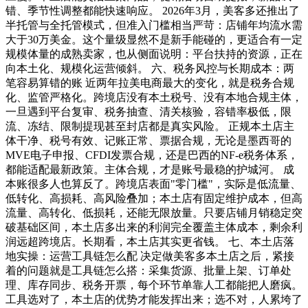
错、季节性调整都能快速响应。 2026年3月，美客多还推出了
半托管与全托管模式，但准入门槛相当严苛：店铺年均流水需
大于30万美金。这个量级显然不是新手能碰的，更适合有一定
规模体量的成熟卖家，也从侧面说明：平台扶持的资源，正在
向本土化、规模化运营倾斜。 六、税务风控与长期成本：两
笔容易算错的账 近两年拉美电商最大的变化，就是税务合规
化、监管严格化。跨境店没有本土税号、没有本地合规主体，
一旦遇到平台复审、税务抽查、清关核验，容错率极低，限
流、冻结、限制提现甚至封店都是真实风险。 正规本土店主
体干净、税号有效、记账正常、票据合规，无论是墨西哥的
MVE电子申报、CFDI发票合规，还是巴西的NF-e税务体系，
都能适配最新政策。主体合规，才是账号最稳的护城河。 成
本账很多人也算反了。跨境店表面"零门槛"，实际是低流量、
低转化、高损耗、高风险叠加；本土店有固定维护成本，但高
流量、高转化、低损耗，还能无限放量。只要店铺月销稳定突
破基础区间，本土店多出来的利润完全覆盖主体成本，剩余利
润远超跨境店。长期看，本土店其实更省钱。 七、本土店落
地实操：运营工具链怎么配 决定做美客多本土店之后，紧接
着的问题就是工具链怎么搭：采集货源、批量上架、订单处
理、库存同步、税务开票，每个环节单靠人工都能把人磨疯。
工具选对了，本土店的优势才能发挥出来；选不对，人累垮了