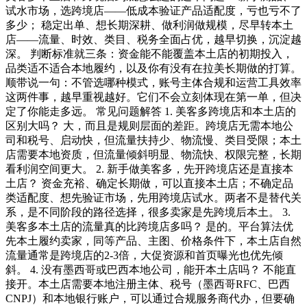
试水市场，选跨境店——低成本验证产品适配度，亏也亏不了
多少； 稳定出单、想长期深耕、做利润做规模，尽早转本土
店——流量、时效、类目、税务全面占优，越早切换，沉淀越
深。 判断标准就三条：资金能不能覆盖本土店的初期投入，
品类适不适合本地履约，以及你有没有在拉美长期做的打算。
顺带说一句：不管选哪种模式，账号主体合规和运营工具效率
这两件事，越早重视越好。它们不会立刻体现在第一单，但决
定了你能走多远。 常见问题解答 1. 美客多跨境店和本土店的
区别大吗？ 大，而且是规则层面的差距。跨境店无需本地公
司和税号、启动快，但流量扶持少、物流慢、类目受限；本土
店需要本地资质，但流量倾斜明显、物流快、权限完整，长期
看利润空间更大。 2. 新手做美客多，先开跨境店还是直接本
土店？ 资金充裕、确定长期做，可以直接本土店；不确定品
类适配度、想先验证市场，先用跨境店试水。两者不是替代关
系，是不同阶段的路径选择，很多卖家是先跨境后本土。 3.
美客多本土店的流量真的比跨境店多吗？ 是的。平台算法优
先本土履约卖家，同等产品、主图、价格条件下，本土店自然
流量通常是跨境店的2-3倍，大促资源和首页曝光也优先倾
斜。 4. 没有墨西哥或巴西本地公司，能开本土店吗？ 不能直
接开。本土店需要本地注册主体、税号（墨西哥RFC、巴西
CNPJ）和本地银行账户，可以通过合规服务商代办，但要确