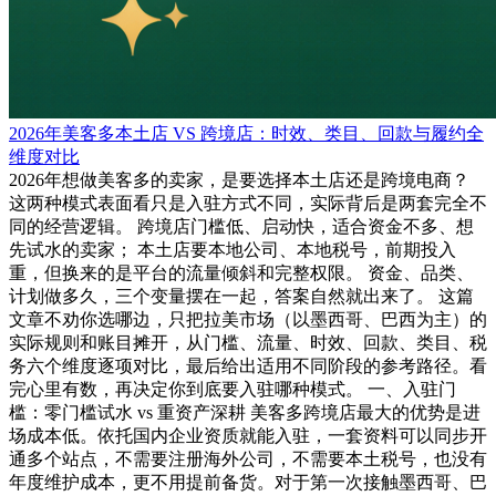
2026年美客多本土店 VS 跨境店：时效、类目、回款与履约全
维度对比
2026年想做美客多的卖家，是要选择本土店还是跨境电商？
这两种模式表面看只是入驻方式不同，实际背后是两套完全不
同的经营逻辑。 跨境店门槛低、启动快，适合资金不多、想
先试水的卖家； 本土店要本地公司、本地税号，前期投入
重，但换来的是平台的流量倾斜和完整权限。 资金、品类、
计划做多久，三个变量摆在一起，答案自然就出来了。 这篇
文章不劝你选哪边，只把拉美市场（以墨西哥、巴西为主）的
实际规则和账目摊开，从门槛、流量、时效、回款、类目、税
务六个维度逐项对比，最后给出适用不同阶段的参考路径。看
完心里有数，再决定你到底要入驻哪种模式。 一、入驻门
槛：零门槛试水 vs 重资产深耕 美客多跨境店最大的优势是进
场成本低。依托国内企业资质就能入驻，一套资料可以同步开
通多个站点，不需要注册海外公司，不需要本土税号，也没有
年度维护成本，更不用提前备货。对于第一次接触墨西哥、巴