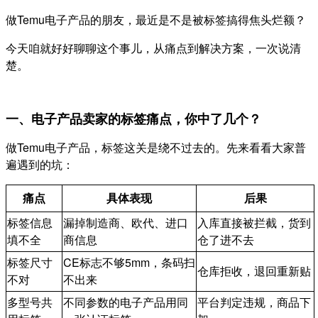
做Temu电子产品的朋友，最近是不是被标签搞得焦头烂额？
今天咱就好好聊聊这个事儿，从痛点到解决方案，一次说清
楚。
一、电子产品卖家的标签痛点，你中了几个？
做Temu电子产品，标签这关是绕不过去的。先来看看大家普
遍遇到的坑：
痛点
具体表现
后果
标签信息
漏掉制造商、欧代、进口
入库直接被拦截，货到
填不全
商信息
仓了进不去
标签尺寸
CE标志不够5mm，条码扫
仓库拒收，退回重新贴
不对
不出来
多型号共
不同参数的电子产品用同
平台判定违规，商品下