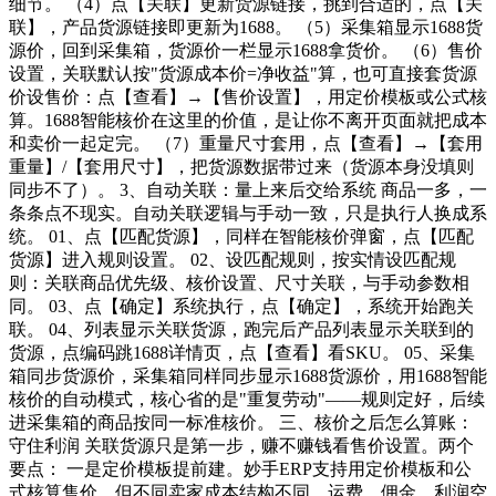
细节。 （4）点【关联】更新货源链接，挑到合适的，点【关
联】，产品货源链接即更新为1688。 （5）采集箱显示1688货
源价，回到采集箱，货源价一栏显示1688拿货价。 （6）售价
设置，关联默认按"货源成本价=净收益"算，也可直接套货源
价设售价：点【查看】→【售价设置】，用定价模板或公式核
算。1688智能核价在这里的价值，是让你不离开页面就把成本
和卖价一起定完。 （7）重量尺寸套用，点【查看】→【套用
重量】/【套用尺寸】，把货源数据带过来（货源本身没填则
同步不了）。 3、自动关联：量上来后交给系统 商品一多，一
条条点不现实。自动关联逻辑与手动一致，只是执行人换成系
统。 01、点【匹配货源】，同样在智能核价弹窗，点【匹配
货源】进入规则设置。 02、设匹配规则，按实情设匹配规
则：关联商品优先级、核价设置、尺寸关联，与手动参数相
同。 03、点【确定】系统执行，点【确定】，系统开始跑关
联。 04、列表显示关联货源，跑完后产品列表显示关联到的
货源，点编码跳1688详情页，点【查看】看SKU。 05、采集
箱同步货源价，采集箱同样同步显示1688货源价，用1688智能
核价的自动模式，核心省的是"重复劳动"——规则定好，后续
进采集箱的商品按同一标准核价。 三、核价之后怎么算账：
守住利润 关联货源只是第一步，赚不赚钱看售价设置。两个
要点： 一是定价模板提前建。妙手ERP支持用定价模板和公
式核算售价，但不同卖家成本结构不同，运费、佣金、利润空