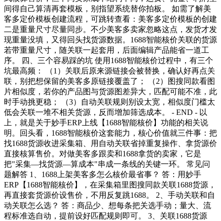
间得自己算清再套模板，别指望系统替你拍板。 如需了解美
客多定价模板创建流程，可跳转查看：美客多定价模板的创建
二是重量尺寸尽量同步。不少美客多卖家忽略这点，发货才发
现重量没填，又得回头找货源数据。1688智能核价关联的货源
若带重量尺寸，随关联一起套用，后面编辑产品能省一道工
序。 四、三个容易踩的坑 使用1688智能核价过程中，有三个
坑最高频： （1）关联后原来源链接会被替换，确认好再点关
联，别把想保留的美客多原链接覆盖了； （2）图搜同款看图
片相似度，若你的产品图与货源图差异大，匹配可能不准，此
时手动挑更稳； （3）自动关联规则别设太宽，相似度门槛太
低会关联一堆不相关货源，反而增加筛选成本。 - END - 以
上，就是关于妙手ERP上线【1688智能核价】功能的相关说
明。回头看，1688智能核价这套能力，核心价值就三件事：把
找1688货源收进采集箱、用自动关联省掉重复操作、拿货源价
直接核算售价。对做美客多跟卖和1688拿货的卖家，它是
把"采集—找货源—算成本"串成一条线的关键一环。 常见问
题解答 1、1688上架美客多怎么核价最省事？ 答：用妙手
ERP【1688智能核价】，在采集箱里图搜同款关联1688货源，
再直接套货源价设售价，不用反复跳1688。 2、手动关联和自
动关联怎么选？ 答：商品少、想每条把关选手动；量大、流
程标准选自动，提前设好匹配规则即可。 3、关联1688货源