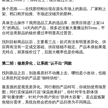
换个思路——去找那些刚出现在源头市场上的新品。厂家刚上
架、档口刚开始推、市场还没铺开的那种。
具体怎么操作？我用选品工具的选品库，按类目筛选"上架14
天"的商品。14天内的产品，很多还没被大量搬运到Temu，平
台对这类新品的核价通过率明显高过普货。
找到目标商品以后，主要看三点：款式有没有明显差异化、供
应商有没有一定成交基础、供应链稳不稳定。产品本身如果毫
无特点，就算核价过了，后面大概率也是价格战。
第二招：做差异化，让系统"认不出"同款
找到新品之后，别急着原封不动搬上去。哪怕是小改动，也能
让系统判定你的产品是"独特供给"。
最直接的是视觉差异化。同行都拍产品特写，你就拍使用场景
图；同行卖保温杯只说"保温效果好"，你针对学生群体强
调"轻量便携"，针对户外用户突出"防摔大容量"。卖点提炼聚
焦细分需求，系统自然会把你的产品归类为不同商品。