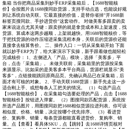
集箱 当你把商品采集到妙手ERP采集箱后，【1688智能核
价】会按图片去1688搜同款货源，支持手动点选，也能设好规
则让系统自动关联。它最直接的价值，是替你省掉"开1688新
标签页搜同款、手抄进货价"这套动作。 对做美客多跟卖的卖
家来说这点尤其关键：跟卖拼的就是拿货成本和上架速度，找
货源、算成本这两步越顺，上架就越快。用1688智能核价，等
于把找货源的动作压缩进采集流程本身，关联后的货源价还能
直接拿去核算售价。 二、操作入口：一切从采集箱开始 下面
就以妙手ERP为了，给大家演示下实操，新手跟着做也能轻松
完成核价： 1、左侧进入「产品」模块，选择「美客多」平
台，点击「采集箱」。 未做关联前，采集箱里的货源按采集
来源显示。比如采的是美客多本平台商品，货源栏就显示"美
客多"，点链接能跳回原商品页。先确认商品已在采集箱，后
面才有可核的对象。 2、手动关联1688货源：新手先走这一步
适合刚上手、或想每条人工把关的情况。 （1）勾选产品点
【1688智能核价】，在采集箱勾选要处理的产品，点击【1688
智能核价】按钮进入弹窗。 （2）图搜同款匹配货源，系统按
所选产品图片，用图搜同款把1688相似货源拉进列表。你可设
相似度、价格、销量，决定按哪个优先排序。 （3）看进货
价、复购率、销量，每条货源都能直看进货价、复购率、销
量。点【查看】看具体SKU，点【跳转】去1688详情页核对