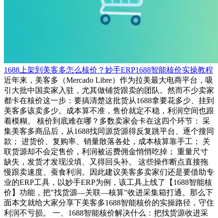
1688上架到美客多怎么核价？妙手ERP1688智能核价实操教程
近年来，美客多（Mercado Libre）作为拉美最大电商平台，吸
引大批中国卖家入驻，尤其做铺货跟卖的团队。然而不少卖家
都卡在核价这一步：要搞清楚这批货从1688拿要花多少、挂到
美客多该卖多少。成本算不准，售价就定不稳，利润空间也跟
着模糊。 核价到底难在哪？多数卖家会卡在这四个环节： 采
集美客多商品后，从1688找同源货源得反复跳平台、逐个搜同
款； 进货价、复购率、销量散落各处，成本核算靠手工； 关
联货源却不会定售价，利润被运费佣金悄悄吃掉； 重量尺寸
缺失，发货才发现没填、又得回头补。 这些操作断点直接拖
慢跟卖速度、蚕食利润。因此建议美客多卖家们还是要借助专
业的ERP工具，以妙手ERP为例，该工具上线了【1688智能核
价】功能，把"找货源—关联—核算"收进采集箱打通。那么下
面本文就给大家分享下美客多1688智能核价的实操路径，守住
利润不亏损。 一、1688智能核价解决什么：把找货源收进采