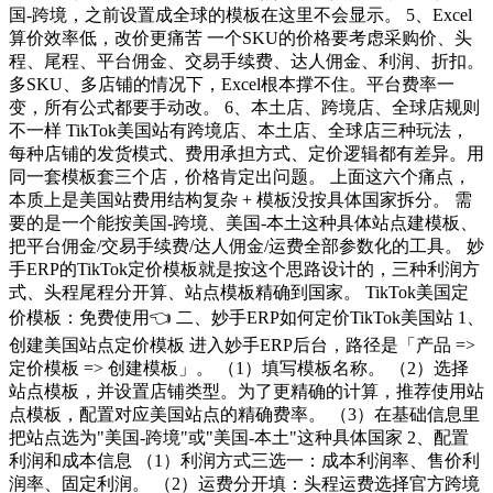
国-跨境，之前设置成全球的模板在这里不会显示。 5、Excel
算价效率低，改价更痛苦 一个SKU的价格要考虑采购价、头
程、尾程、平台佣金、交易手续费、达人佣金、利润、折扣。
多SKU、多店铺的情况下，Excel根本撑不住。平台费率一
变，所有公式都要手动改。 6、本土店、跨境店、全球店规则
不一样 TikTok美国站有跨境店、本土店、全球店三种玩法，
每种店铺的发货模式、费用承担方式、定价逻辑都有差异。用
同一套模板套三个店，价格肯定出问题。 上面这六个痛点，
本质上是美国站费用结构复杂 + 模板没按具体国家拆分。 需
要的是一个能按美国-跨境、美国-本土这种具体站点建模板、
把平台佣金/交易手续费/达人佣金/运费全部参数化的工具。 妙
手ERP的TikTok定价模板就是按这个思路设计的，三种利润方
式、头程尾程分开算、站点模板精确到国家。 TikTok美国定
价模板：免费使用👈 二、妙手ERP如何定价TikTok美国站 1、
创建美国站点定价模板 进入妙手ERP后台，路径是「产品 =>
定价模板 => 创建模板」。 （1）填写模板名称。 （2）选择
站点模板，并设置店铺类型。为了更精确的计算，推荐使用站
点模板，配置对应美国站点的精确费率。 （3）在基础信息里
把站点选为"美国-跨境"或"美国-本土"这种具体国家 2、配置
利润和成本信息 （1）利润方式三选一：成本利润率、售价利
润率、固定利润。 （2）运费分开填：头程运费选择官方跨境