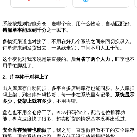
系统按规则智能分仓，走哪个仓、用什么物流，自动匹配好。
错漏单率能压到千分之一以下
。
多物流渠道也对接了，不用在好几个系统之间来回切换录入。
订单进来到发货出去，一条线走完，中间不用人工干预。
这个变化对我来说是最直接的。
后台省了两个人力
，旺季也不
用手忙脚乱了。
2、库存终于对得上了
出入库库存自动同步，多平台多店铺库存也能同步。从入库扫
码上架，到出库扫码拣货，每一步在系统里有记录。
系统显示
多少，货架上就有多少
，不用再猜。
盘点也不用全仓停工了。PDA扫码作业，配合仓位推荐功
能，盘点速度快了很多。超卖断货的情况基本没再出现过。
安全库存预警也能做了，
我之前一直想做但做不了的安全库存
预警，现在系统自动跑，库存低于设定值就提醒补货。