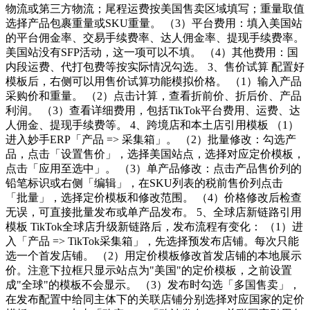
物流或第三方物流；尾程运费按美国售卖区域填写；重量取值
选择产品包裹重量或SKU重量。 （3）平台费用：填入美国站
的平台佣金率、交易手续费率、达人佣金率、提现手续费率。
美国站没有SFP活动，这一项可以不填。 （4）其他费用：国
内段运费、代打包费等按实际情况勾选。 3、售价试算 配置好
模板后，右侧可以用售价试算功能模拟价格。 （1）输入产品
采购价和重量。 （2）点击计算，查看折前价、折后价、产品
利润。 （3）查看详细费用，包括TikTok平台费用、运费、达
人佣金、提现手续费等。 4、跨境店和本土店引用模板 （1）
进入妙手ERP「产品 => 采集箱」。 （2）批量修改：勾选产
品，点击「设置售价」，选择美国站点，选择对应定价模板，
点击「应用至选中」。 （3）单产品修改：点击产品售价列的
铅笔标识或右侧「编辑」，在SKU列表的税前售价列点击
「批量」，选择定价模板和修改范围。 （4）价格修改后检查
无误，可直接批量发布或单产品发布。 5、全球店新链路引用
模板 TikTok全球店升级新链路后，发布流程有变化： （1）进
入「产品 => TikTok采集箱」，先选择预发布店铺。每次只能
选一个首发店铺。 （2）用定价模板修改首发店铺的本地展示
价。注意下拉框只显示站点为"美国"的定价模板，之前设置
成"全球"的模板不会显示。 （3）发布时勾选「多国售卖」，
在发布配置中给同主体下的关联店铺分别选择对应国家的定价