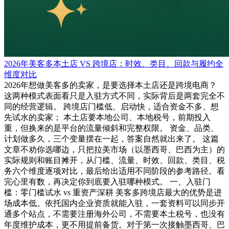
2026年美客多本土店 VS 跨境店：时效、类目、回款与履约全
维度对比
2026年想做美客多的卖家，是要选择本土店还是跨境电商？
这两种模式表面看只是入驻方式不同，实际背后是两套完全不
同的经营逻辑。 跨境店门槛低、启动快，适合资金不多、想
先试水的卖家； 本土店要本地公司、本地税号，前期投入
重，但换来的是平台的流量倾斜和完整权限。 资金、品类、
计划做多久，三个变量摆在一起，答案自然就出来了。 这篇
文章不劝你选哪边，只把拉美市场（以墨西哥、巴西为主）的
实际规则和账目摊开，从门槛、流量、时效、回款、类目、税
务六个维度逐项对比，最后给出适用不同阶段的参考路径。看
完心里有数，再决定你到底要入驻哪种模式。 一、入驻门
槛：零门槛试水 vs 重资产深耕 美客多跨境店最大的优势是进
场成本低。依托国内企业资质就能入驻，一套资料可以同步开
通多个站点，不需要注册海外公司，不需要本土税号，也没有
年度维护成本，更不用提前备货。对于第一次接触墨西哥、巴