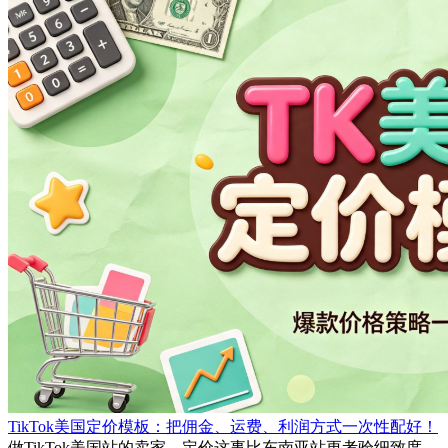
TikTok美国定价模板：把佣金、运费、利润方式一次性配好！
做TikTok美国站的卖家，定价这事比东南亚站更考验细致度。