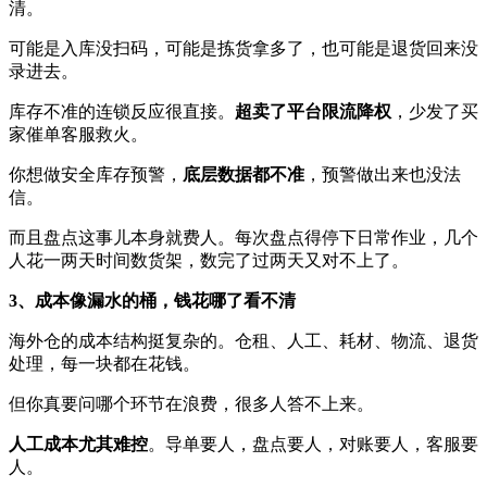
清。
可能是入库没扫码，可能是拣货拿多了，也可能是退货回来没
录进去。
库存不准的连锁反应很直接。
超卖了平台限流降权
，少发了买
家催单客服救火。
你想做安全库存预警，
底层数据都不准
，预警做出来也没法
信。
而且盘点这事儿本身就费人。每次盘点得停下日常作业，几个
人花一两天时间数货架，数完了过两天又对不上了。
3、成本像漏水的桶，钱花哪了看不清
海外仓的成本结构挺复杂的。仓租、人工、耗材、物流、退货
处理，每一块都在花钱。
但你真要问哪个环节在浪费，很多人答不上来。
人工成本尤其难控
。导单要人，盘点要人，对账要人，客服要
人。