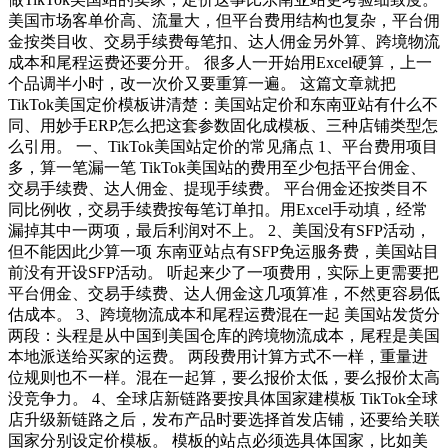
美国市场客单价高、流量大，但平台费用结构也复杂，平台佣
金按类目收、交易手续费每笔扣、达人佣金另外算、跨境物流
成本和尾程运费还要分开。 很多人一开始用Excel硬算，上一
个品调半小时，改一次价又要重算一遍。 这篇文章就把
TikTok美国定价模板讲清楚：美国站定价和东南亚站有什么不
同、用妙手ERP怎么把这套参数固化成模板、三种店铺类型怎
么引用。 一、TikTok美国站定价的常见痛点 1、平台费用项目
多，算一笔漏一笔 TikTok美国站的费用至少包括平台佣金、
交易手续费、达人佣金、提现手续费。 平台佣金还按类目不
同比例收，交易手续费按每笔订单扣。用Excel手动填，经常
漏掉其中一两项，最后利润对不上。 2、美国没有SFP活动，
但不能因此少算一项 东南亚站点有SFP免运服务费，美国站目
前没有开设SFP活动。 听起来少了一项费用，实际上更需要把
平台佣金、交易手续费、达人佣金这几项算准，不然更容易低
估成本。 3、跨境物流成本和尾程运费混在一起 美国站发货分
两段：头程是从中国到美国仓库的跨境物流成本，尾程是美国
本地派送给买家的运费。 两段费用计算方式不一样，重量进
位规则也不一样。混在一起算，要么报价太低，要么报价太高
没竞争力。 4、全球店新链路要按具体国家建模板 TikTok全球
店升级新链路之后，发布产品时要选择首发店铺，还要给关联
国家分别设定价模板。 模板的站点必须选具体国家，比如美