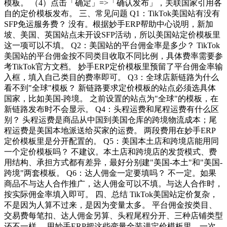
模板。 （4）点击「确定」=>「确认发布」，关联国家引用各
自的定价模板发布。 三、常见问题 Q1：TikTok美国站有没有
SFP免运服务费？ 没有。根据妙手ERP帮助中心说明，新加
坡、美国、英国站点未开设SFP活动，所以美国站定价模板里
这一项可以不填。 Q2：美国站的平台佣金率是多少？ TikTok
美国站的平台佣金按不同类目收取不同比例，具体费率需要参
考TikTok官方文档。 妙手ERP定价模板里预留了平台佣金率输
入框，填入自己类目的费率即可。 Q3：全球店新链路为什么
看不到"全球"模板？ 新链路要求定价模板的站点必须选具体
国家，比如美国-跨境。 之前设置的站点为"全球"的模板，在
新链路发布时不会显示。 Q4：头程运费和尾程运费有什么区
别？ 头程运费是商品从中国到美国仓库的跨境物流成本；尾
程运费是美国本地派送给买家的运费。 两段费用在妙手ERP
定价模板里是分开配置的。 Q5：美国本土店和跨境店能用同
一个定价模板吗？ 不建议。本土店和跨境店的发货模式、费
用结构、承担方式都有差异，最好分别建"美国-本土"和"美国-
跨境"两套模板。 Q6：达人佣金一定要填吗？ 不一定。如果
商品不与达人合作推广，达人佣金可以不填。与达人合作时，
按实际佣金率填入即可。 四、总结 TikTok美国站定价复杂，
不是因为人算不过来，是因为变量太多。 平台佣金按类目、
交易费每笔扣、达人佣金另算、头程尾程分开、三种店铺类型
还不一样。 用妙手ERP把这些变量全装进定价模板里，一次