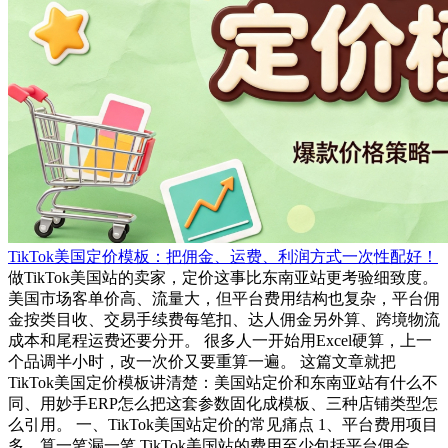
TikTok美国定价模板：把佣金、运费、利润方式一次性配好！
做TikTok美国站的卖家，定价这事比东南亚站更考验细致度。
美国市场客单价高、流量大，但平台费用结构也复杂，平台佣
金按类目收、交易手续费每笔扣、达人佣金另外算、跨境物流
成本和尾程运费还要分开。 很多人一开始用Excel硬算，上一
个品调半小时，改一次价又要重算一遍。 这篇文章就把
TikTok美国定价模板讲清楚：美国站定价和东南亚站有什么不
同、用妙手ERP怎么把这套参数固化成模板、三种店铺类型怎
么引用。 一、TikTok美国站定价的常见痛点 1、平台费用项目
多，算一笔漏一笔 TikTok美国站的费用至少包括平台佣金、