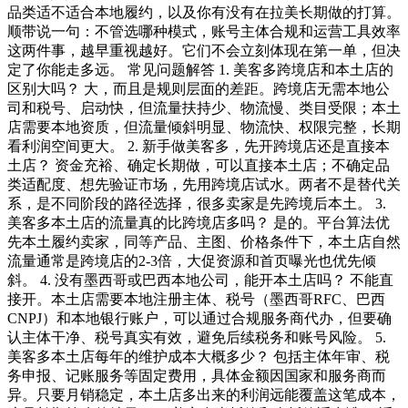
品类适不适合本地履约，以及你有没有在拉美长期做的打算。
顺带说一句：不管选哪种模式，账号主体合规和运营工具效率
这两件事，越早重视越好。它们不会立刻体现在第一单，但决
定了你能走多远。 常见问题解答 1. 美客多跨境店和本土店的
区别大吗？ 大，而且是规则层面的差距。跨境店无需本地公
司和税号、启动快，但流量扶持少、物流慢、类目受限；本土
店需要本地资质，但流量倾斜明显、物流快、权限完整，长期
看利润空间更大。 2. 新手做美客多，先开跨境店还是直接本
土店？ 资金充裕、确定长期做，可以直接本土店；不确定品
类适配度、想先验证市场，先用跨境店试水。两者不是替代关
系，是不同阶段的路径选择，很多卖家是先跨境后本土。 3.
美客多本土店的流量真的比跨境店多吗？ 是的。平台算法优
先本土履约卖家，同等产品、主图、价格条件下，本土店自然
流量通常是跨境店的2-3倍，大促资源和首页曝光也优先倾
斜。 4. 没有墨西哥或巴西本地公司，能开本土店吗？ 不能直
接开。本土店需要本地注册主体、税号（墨西哥RFC、巴西
CNPJ）和本地银行账户，可以通过合规服务商代办，但要确
认主体干净、税号真实有效，避免后续税务和账号风险。 5.
美客多本土店每年的维护成本大概多少？ 包括主体年审、税
务申报、记账服务等固定费用，具体金额因国家和服务商而
异。只要月销稳定，本土店多出来的利润远能覆盖这笔成本，