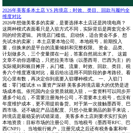
2026年美客多本土店 VS 跨境店：时效、类目、回款与履约全
维度对比
2026年想做美客多的卖家，是要选择本土店还是跨境电商？
这两种模式表面看只是入驻方式不同，实际背后是两套完全不
同的经营逻辑。 跨境店门槛低、启动快，适合资金不多、想
先试水的卖家； 本土店要本地公司、本地税号，前期投入
重，但换来的是平台的流量倾斜和完整权限。 资金、品类、
计划做多久，三个变量摆在一起，答案自然就出来了。 这篇
文章不劝你选哪边，只把拉美市场（以墨西哥、巴西为主）的
实际规则和账目摊开，从门槛、流量、时效、回款、类目、税
务六个维度逐项对比，最后给出适用不同阶段的参考路径。看
完心里有数，再决定你到底要入驻哪种模式。 一、入驻门
槛：零门槛试水 vs 重资产深耕 美客多跨境店最大的优势是进
场成本低。依托国内企业资质就能入驻，一套资料可以同步开
通多个站点，不需要注册海外公司，不需要本土税号，也没有
年度维护成本，更不用提前备货。对于第一次接触墨西哥、巴
西市场、还不确定产品适配度、只想小批量测品的新手来说，
跨境店是最稳妥的试错渠道。 美客多本土店则要求实打实的
本地资质：目标市场的注册公司、当地税号（墨西哥RFC、巴
西CNPJ）、当地银行账户，注册完成之后还有税务备案和年