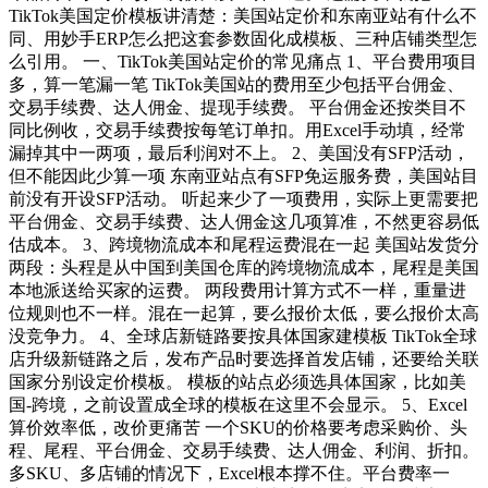
TikTok美国定价模板讲清楚：美国站定价和东南亚站有什么不
同、用妙手ERP怎么把这套参数固化成模板、三种店铺类型怎
么引用。 一、TikTok美国站定价的常见痛点 1、平台费用项目
多，算一笔漏一笔 TikTok美国站的费用至少包括平台佣金、
交易手续费、达人佣金、提现手续费。 平台佣金还按类目不
同比例收，交易手续费按每笔订单扣。用Excel手动填，经常
漏掉其中一两项，最后利润对不上。 2、美国没有SFP活动，
但不能因此少算一项 东南亚站点有SFP免运服务费，美国站目
前没有开设SFP活动。 听起来少了一项费用，实际上更需要把
平台佣金、交易手续费、达人佣金这几项算准，不然更容易低
估成本。 3、跨境物流成本和尾程运费混在一起 美国站发货分
两段：头程是从中国到美国仓库的跨境物流成本，尾程是美国
本地派送给买家的运费。 两段费用计算方式不一样，重量进
位规则也不一样。混在一起算，要么报价太低，要么报价太高
没竞争力。 4、全球店新链路要按具体国家建模板 TikTok全球
店升级新链路之后，发布产品时要选择首发店铺，还要给关联
国家分别设定价模板。 模板的站点必须选具体国家，比如美
国-跨境，之前设置成全球的模板在这里不会显示。 5、Excel
算价效率低，改价更痛苦 一个SKU的价格要考虑采购价、头
程、尾程、平台佣金、交易手续费、达人佣金、利润、折扣。
多SKU、多店铺的情况下，Excel根本撑不住。平台费率一