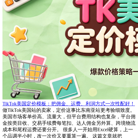
TikTok美国定价模板：把佣金、运费、利润方式一次性配好！
做TikTok美国站的卖家，定价这事比东南亚站更考验细致度。
美国市场客单价高、流量大，但平台费用结构也复杂，平台佣
金按类目收、交易手续费每笔扣、达人佣金另外算、跨境物流
成本和尾程运费还要分开。 很多人一开始用Excel硬算，上一
个品调半小时，改一次价又要重算一遍。 这篇文章就把