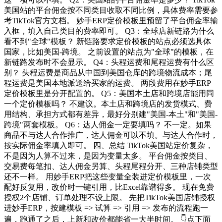
美国站的平台佣金按不同类目收取不同比例，具体费率需要参
考TikTok官方文档。 妙手ERP定价模板里预留了平台佣金率输
入框，填入自己类目的费率即可。 Q3：全球店新链路为什么
看不到"全球"模板？ 新链路要求定价模板的站点必须选具体
国家，比如美国-跨境。 之前设置的站点为"全球"的模板，在
新链路发布时不会显示。 Q4：头程运费和尾程运费有什么区
别？ 头程运费是商品从中国到美国仓库的跨境物流成本；尾
程运费是美国本地派送给买家的运费。 两段费用在妙手ERP
定价模板里是分开配置的。 Q5：美国本土店和跨境店能用同
一个定价模板吗？ 不建议。本土店和跨境店的发货模式、费
用结构、承担方式都有差异，最好分别建"美国-本土"和"美国-
跨境"两套模板。 Q6：达人佣金一定要填吗？ 不一定。如果
商品不与达人合作推广，达人佣金可以不填。与达人合作时，
按实际佣金率填入即可。 四、总结 TikTok美国站定价复杂，
不是因为人算不过来，是因为变量太多。 平台佣金按类目、
交易费每笔扣、达人佣金另算、头程尾程分开、三种店铺类型
还不一样。 用妙手ERP把这些变量全装进定价模板里，一次
配好反复用，改价时一键引用，比Excel靠谱得多。 现在免费
授权2个店铺、订单处理不设上限。 先把TikTok美国店铺授权
进妙手ERP，按建模板 => 试算 => 引用 => 发布的流程跑一
遍，跑通了之后，上新和改价都能省一大半时间。 👇点下面