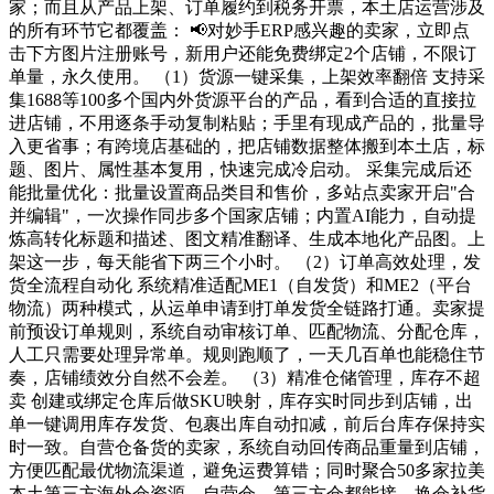
家；而且从产品上架、订单履约到税务开票，本土店运营涉及
的所有环节它都覆盖： 📢对妙手ERP感兴趣的卖家，立即点
击下方图片注册账号，新用户还能免费绑定2个店铺，不限订
单量，永久使用。 （1）货源一键采集，上架效率翻倍 支持采
集1688等100多个国内外货源平台的产品，看到合适的直接拉
进店铺，不用逐条手动复制粘贴；手里有现成产品的，批量导
入更省事；有跨境店基础的，把店铺数据整体搬到本土店，标
题、图片、属性基本复用，快速完成冷启动。 采集完成后还
能批量优化：批量设置商品类目和售价，多站点卖家开启"合
并编辑"，一次操作同步多个国家店铺；内置AI能力，自动提
炼高转化标题和描述、图文精准翻译、生成本地化产品图。上
架这一步，每天能省下两三个小时。 （2）订单高效处理，发
货全流程自动化 系统精准适配ME1（自发货）和ME2（平台
物流）两种模式，从运单申请到打单发货全链路打通。卖家提
前预设订单规则，系统自动审核订单、匹配物流、分配仓库，
人工只需要处理异常单。规则跑顺了，一天几百单也能稳住节
奏，店铺绩效分自然不会差。 （3）精准仓储管理，库存不超
卖 创建或绑定仓库后做SKU映射，库存实时同步到店铺，出
单一键调用库存发货、包裹出库自动扣减，前后台库存保持实
时一致。自营仓备货的卖家，系统自动回传商品重量到店铺，
方便匹配最优物流渠道，避免运费算错；同时聚合50多家拉美
本土第三方海外仓资源，自营仓、第三方仓都能接，换仓补货