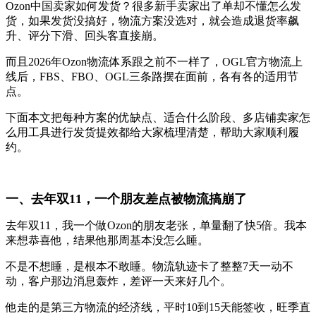
Ozon中国卖家如何发货？很多新手卖家出了单却不懂怎么发
货，
如果发货没搞好，物流方案没选对，就会造成退货率飙
升、评分下滑、回头客直接崩。
而且2026年Ozon物流体系跟之前不一样了，OGL官方物流上
线后，FBS、FBO、OGL三条路摆在面前，各有各的适用节
点。
下面本文把每种方案的优缺点、适合什么阶段、多店铺卖家怎
么用工具进行发货提效都给大家梳理清楚，帮助大家顺利履
约。
一、去年双11，一个朋友差点被物流搞崩了
去年双11，我一个做Ozon的朋友老张，单量翻了快5倍。我本
来想恭喜他，结果他那周基本没怎么睡。
不是不想睡，是根本不敢睡。物流轨迹卡了整整7天一动不
动，客户那边消息轰炸，差评一天来好几个。
他走的是第三方物流的经济线，平时10到15天能签收，旺季直