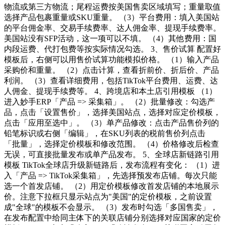
物流或第三方物流；尾程运费按美国售卖区域填写；重量取值
选择产品包裹重量或SKU重量。 （3）平台费用：填入美国站
的平台佣金率、交易手续费率、达人佣金率、提现手续费率。
美国站没有SFP活动，这一项可以不填。 （4）其他费用：国
内段运费、代打包费等按实际情况勾选。 3、售价试算 配置好
模板后，右侧可以用售价试算功能模拟价格。 （1）输入产品
采购价和重量。 （2）点击计算，查看折前价、折后价、产品
利润。 （3）查看详细费用，包括TikTok平台费用、运费、达
人佣金、提现手续费等。 4、跨境店和本土店引用模板 （1）
进入妙手ERP「产品 => 采集箱」。 （2）批量修改：勾选产
品，点击「设置售价」，选择美国站点，选择对应定价模板，
点击「应用至选中」。 （3）单产品修改：点击产品售价列的
铅笔标识或右侧「编辑」，在SKU列表的税前售价列点击
「批量」，选择定价模板和修改范围。 （4）价格修改后检查
无误，可直接批量发布或单产品发布。 5、全球店新链路引用
模板 TikTok全球店升级新链路后，发布流程有变化： （1）进
入「产品 => TikTok采集箱」，先选择预发布店铺。每次只能
选一个首发店铺。 （2）用定价模板修改首发店铺的本地展示
价。注意下拉框只显示站点为"美国"的定价模板，之前设置
成"全球"的模板不会显示。 （3）发布时勾选「多国售卖」，
在发布配置中给同主体下的关联店铺分别选择对应国家的定价