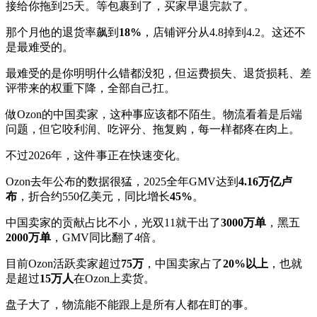
接给你拖到25天。等包裹到了，买家早退完款了。
那个月他的退货率飙到
18%
，店铺评分从4.8掉到4.2。这还不
是最难受的。
最难受的是你明明什么错都没犯，但运费损失、退货损耗、差
评带来的权重下降，全部自己扛。
做Ozon的中国卖家，这种事应该都不陌生。物流看着是后端
问题，但它咬利润、吃评分、拖复购，每一样都疼在肉上。
不过2026年，这件事正在快速变化。
Ozon去年公布的数据很猛，2025全年GMV达到
4.16万亿卢
布
，折合约550亿美元，同比增长
45%
。
中国卖家的贡献占比不小，光双11就干出了
3000万单
，黑五
2000万单
，GMV同比翻了4倍。
目前Ozon活跃卖家超过
75万
，中国卖家占了
20%以上
，也就
是超过
15万人
在Ozon上卖货。
盘子大了，物流能不能跟上是所有人都在盯的事。