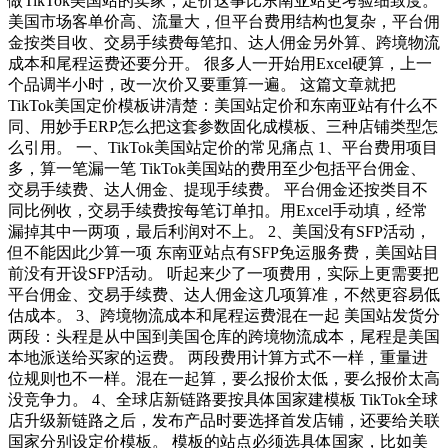
做TikTok美国站的卖家，定价这事比东南亚站更考验细致度。
美国市场客单价高、流量大，但平台费用结构也复杂，平台佣
金按类目收、交易手续费每笔扣、达人佣金另外算、跨境物流
成本和尾程运费还要分开。 很多人一开始用Excel硬算，上一
个品调半小时，改一次价又要重算一遍。 这篇文章就把
TikTok美国定价模板讲清楚：美国站定价和东南亚站有什么不
同、用妙手ERP怎么把这套参数固化成模板、三种店铺类型怎
么引用。 一、TikTok美国站定价的常见痛点 1、平台费用项目
多，算一笔漏一笔 TikTok美国站的费用至少包括平台佣金、
交易手续费、达人佣金、提现手续费。 平台佣金还按类目不
同比例收，交易手续费按每笔订单扣。用Excel手动填，经常
漏掉其中一两项，最后利润对不上。 2、美国没有SFP活动，
但不能因此少算一项 东南亚站点有SFP免运服务费，美国站目
前没有开设SFP活动。 听起来少了一项费用，实际上更需要把
平台佣金、交易手续费、达人佣金这几项算准，不然更容易低
估成本。 3、跨境物流成本和尾程运费混在一起 美国站发货分
两段：头程是从中国到美国仓库的跨境物流成本，尾程是美国
本地派送给买家的运费。 两段费用计算方式不一样，重量进
位规则也不一样。混在一起算，要么报价太低，要么报价太高
没竞争力。 4、全球店新链路要按具体国家建模板 TikTok全球
店升级新链路之后，发布产品时要选择首发店铺，还要给关联
国家分别设定价模板。 模板的站点必须选具体国家，比如美