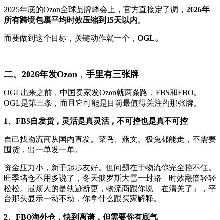
2025年底的Ozon全球品牌峰会上，官方直接定了调，
2026年
所有跨境包裹平均时效压缩到15天以内
。
而要做到这个目标，关键动作就一个，
OGL。
二、2026年发Ozon，手里有三张牌
OGL出来之前，中国卖家发Ozon就两条路，FBS和FBO。
OGL是第三条，而且它可能是目前最值得关注的那张牌。
1、FBS自发货，灵活是真灵活，不可控也是真不可控
自己找物流商从国内直发。菜鸟、燕文、极兔都能走，不需要
囤货，出一单发一单。
资金压力小，新手起步友好。但问题在于物流你完全控不住。
旺季堵仓不用多说了，冬天俄罗斯大雪一封路，时效翻倍轻轻
松松。最烦人的是轨迹断更，物流商跟你说「在清关了」，平
台那头显示一动不动，你拿什么跟买家解释。
2、FBO海外仓，快到离谱，但需要你有底气