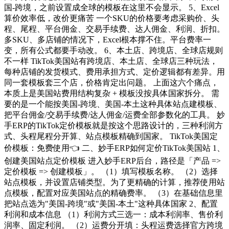
国-跨境，之前设置成全球的模板在这里不会显示。 5、Excel
算价效率低，改价更痛苦 一个SKU的价格要考虑采购价、头
程、尾程、平台佣金、交易手续费、达人佣金、利润、折扣。
多SKU、多店铺的情况下，Excel根本撑不住。平台费率一
变，所有公式都要手动改。 6、本土店、跨境店、全球店规则
不一样 TikTok美国站有跨境店、本土店、全球店三种玩法，
每种店铺的发货模式、费用承担方式、定价逻辑都有差异。用
同一套模板套三个店，价格肯定出问题。 上面这六个痛点，
本质上是美国站费用结构复杂 + 模板没按具体国家拆分。 需
要的是一个能按美国-跨境、美国-本土这种具体站点建模板、
把平台佣金/交易手续费/达人佣金/运费全部参数化的工具。 妙
手ERP的TikTok定价模板就是按这个思路设计的，三种利润方
式、头程尾程分开算、站点模板精确到国家。 TikTok美国定
价模板：免费使用👈 二、妙手ERP如何定价TikTok美国站 1、
创建美国站点定价模板 进入妙手ERP后台，路径是「产品 =>
定价模板 => 创建模板」。 （1）填写模板名称。 （2）选择
站点模板，并设置店铺类型。为了更精确的计算，推荐使用站
点模板，配置对应美国站点的精确费率。 （3）在基础信息里
把站点选为"美国-跨境"或"美国-本土"这种具体国家 2、配置
利润和成本信息 （1）利润方式三选一：成本利润率、售价利
润率、固定利润。 （2）运费分开填：头程运费选择官方跨境