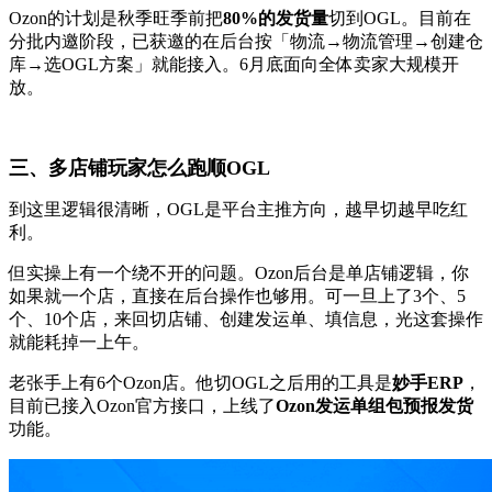
Ozon的计划是秋季旺季前把
80%的发货量
切到OGL。目前在
分批内邀阶段，已获邀的在后台按「物流→物流管理→创建仓
库→选OGL方案」就能接入。6月底面向全体卖家大规模开
放。
三、多店铺玩家怎么跑顺OGL
到这里逻辑很清晰，OGL是平台主推方向，越早切越早吃红
利。
但实操上有一个绕不开的问题。Ozon后台是单店铺逻辑，你
如果就一个店，直接在后台操作也够用。可一旦上了3个、5
个、10个店，来回切店铺、创建发运单、填信息，光这套操作
就能耗掉一上午。
老张手上有6个Ozon店。他切OGL之后用的工具是
妙手ERP
，
目前已接入Ozon官方接口，上线了
Ozon发运单组包预报发货
功能。