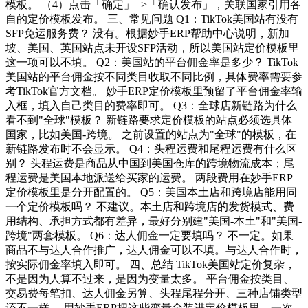
模板。 （4）点击「确定」=>「确认发布」，关联国家引用各
自的定价模板发布。 三、常见问题 Q1：TikTok美国站有没有
SFP免运服务费？ 没有。根据妙手ERP帮助中心说明，新加
坡、美国、英国站点未开设SFP活动，所以美国站定价模板里
这一项可以不填。 Q2：美国站的平台佣金率是多少？ TikTok
美国站的平台佣金按不同类目收取不同比例，具体费率需要参
考TikTok官方文档。 妙手ERP定价模板里预留了平台佣金率输
入框，填入自己类目的费率即可。 Q3：全球店新链路为什么
看不到"全球"模板？ 新链路要求定价模板的站点必须选具体
国家，比如美国-跨境。 之前设置的站点为"全球"的模板，在
新链路发布时不会显示。 Q4：头程运费和尾程运费有什么区
别？ 头程运费是商品从中国到美国仓库的跨境物流成本；尾
程运费是美国本地派送给买家的运费。 两段费用在妙手ERP
定价模板里是分开配置的。 Q5：美国本土店和跨境店能用同
一个定价模板吗？ 不建议。本土店和跨境店的发货模式、费
用结构、承担方式都有差异，最好分别建"美国-本土"和"美国-
跨境"两套模板。 Q6：达人佣金一定要填吗？ 不一定。如果
商品不与达人合作推广，达人佣金可以不填。与达人合作时，
按实际佣金率填入即可。 四、总结 TikTok美国站定价复杂，
不是因为人算不过来，是因为变量太多。 平台佣金按类目、
交易费每笔扣、达人佣金另算、头程尾程分开、三种店铺类型
还不一样。 用妙手ERP把这些变量全装进定价模板里，一次