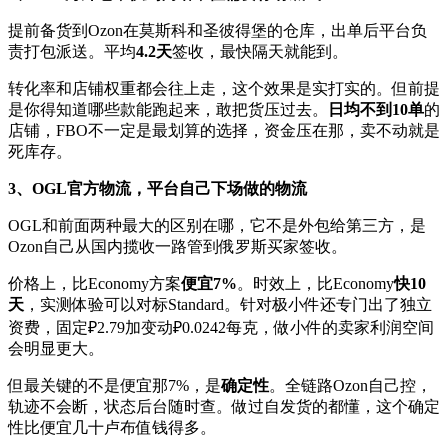
提前备货到Ozon在莫斯科和圣彼得堡的仓库，出单后平台负
责打包派送。平均
4.2天
签收，最快隔天就能到。
转化率和店铺权重都会往上走，这个效果是实打实的。但前提
是你得知道哪些款能跑起来，敢把货压过去。
日均不到10单
的
店铺，FBO不一定是最划算的选择，资金压在那，卖不动就是
死库存。
3、OGL官方物流，平台自己下场做的物流
OGL和前面两种最大的区别在哪，它不是外包给第三方，是
Ozon自己从国内揽收一路管到俄罗斯买家签收。
价格上，比Economy方案
便宜7%
。时效上，比Economy
快10
天
，实测体验可以对标Standard。针对极小件还专门出了独立
资费，固定₽2.79加变动₽0.0242每克，做小件的卖家利润空间
会明显更大。
但最关键的不是便宜那7%，是
确定性
。全链路Ozon自己控，
轨迹不会断，状态后台随时查。做过自发货的都懂，这个确定
性比便宜几十卢布值钱得多。