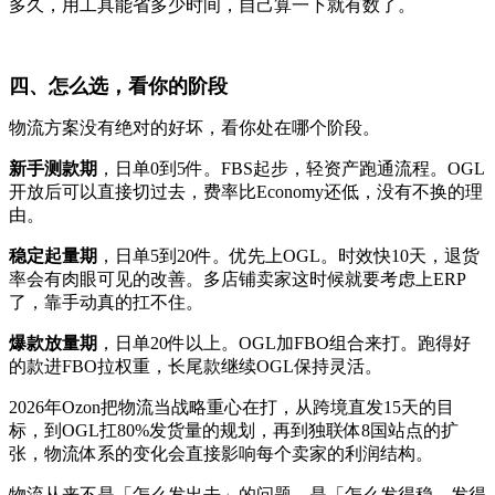
多久，用工具能省多少时间，自己算一下就有数了。
四、怎么选，看你的阶段
物流方案没有绝对的好坏，看你处在哪个阶段。
新手测款期
，日单0到5件。FBS起步，轻资产跑通流程。OGL
开放后可以直接切过去，费率比Economy还低，没有不换的理
由。
稳定起量期
，日单5到20件。优先上OGL。时效快10天，退货
率会有肉眼可见的改善。多店铺卖家这时候就要考虑上ERP
了，靠手动真的扛不住。
爆款放量期
，日单20件以上。OGL加FBO组合来打。跑得好
的款进FBO拉权重，长尾款继续OGL保持灵活。
2026年Ozon把物流当战略重心在打，从跨境直发15天的目
标，到OGL扛80%发货量的规划，再到独联体8国站点的扩
张，物流体系的变化会直接影响每个卖家的利润结构。
物流从来不是「怎么发出去」的问题，是「怎么发得稳、发得