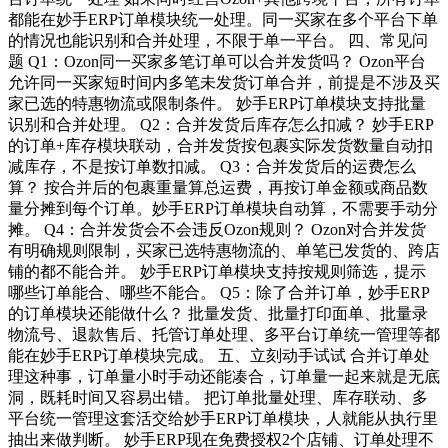
都能在妙手ERP订单模块统一处理。同一买家在多个平台下单
的情况也能识别和合并处理，不限于单一平台。 四、常见问
题 Q1：Ozon同一买家多笔订单可以合并发货吗？ Ozon平台
允许同一买家短时间内多笔未发货订单合并，前提是不涉及买
家已选的特惠物流或限制条件。 妙手ERP订单模块支持批量
识别和合并处理。 Q2：合并发货后库存怎么扣减？ 妙手ERP
的订单+库存模块联动，合并发货按包裹实际发货数量自动扣
减库存，不是按订单数扣减。 Q3：合并发货后的运费怎么
算？ 按合并后的包裹重量算总运费，再按订单金额或商品数
量分摊到每个订单。妙手ERP订单模块自动算，不需要手动分
摊。 Q4：合并发货会不会违反Ozon规则？ Ozon对合并发货
有明确规则限制，买家已选特惠物流的、单笔已发货的、跨店
铺的都不能合并。 妙手ERP订单模块支持按规则筛选，提示
哪些订单能合、哪些不能合。 Q5：除了合并订单，妙手ERP
的订单模块还能做什么？ 批量发货、批量打印面单、批量录
物流号、退款售后、托管订单处理、多平台订单统一管理等都
能在妙手ERP订单模块完成。 五、立刻动手试试 合并订单处
理这种事，订单量小时手动还能凑合，订单量一起来就是无底
洞，既耗时间又容易出错。 把订单批量处理、库存联动、多
平台统一管理这套活交给妙手ERP订单模块，人就能从执行里
抽出来做判断。 妙手ERP现在免费授权2个店铺、订单处理不