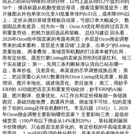
间从25到40分钟降到3到8分钟，日均上架从8到12个提到30到
50个； 俄语标题从机翻变接近母语，搜索流量明显提升；图
片修图从外包单张50元变AI批量单张约0.03元，成本降99%以
上； 定价从偶尔算错变模板自动算，亏损订单大幅减少。 数
据因品类有差异，但方向一致：Ozon AI优化帮你跨过语言关
和重复劳动，把精力放回选品和策略。 总结与建议 回头看，
2026年Ozon给中国卖家的考题有两层：外层是Ozon佣金调整
带来的成本重构，里层是大量店铺"上架多、出单少"的Listing
质量短板。 两者叠加，靠铺货和机翻的打法基本被判出局，
而有定价权、愿意打磨Listing的卖家反而吃到清退红利。 给三
个实在建议： 第一，先用三条判断标准认清自己站在哪一
边，客单价低、没差异化、单渠道的尽早调整或换品类； 第
二，把运营重心从SKU数量转向Ozon Listing优化质量，标题
埋词、图片本地化、描述场景化、类目放准； 第三，用妙手
ERP的 AI功能把语言关和重复劳动砍掉，妙手ERP的AI标
题、图片翻译、批量优化、AI工作台和定价模板能一条链路
跑完，基础功能免费，跑通再升级。佣金涨不可怕，怕的是涨
价了你的Listing还停在机翻时代。 常见问题（FAQ） 1. 2026
年Ozon佣金调整主要影响哪些卖家？ 主要影响三类：超低价
铺货党（100卢布以下佣金从14%涨到20%）、靠钻规则漏洞
卡价降佣的、只会跟卖没差异化的。有定价权的中高端卖家反
而受益。 2. realFBS取消价格分档后，原来卡低价省佣金的方