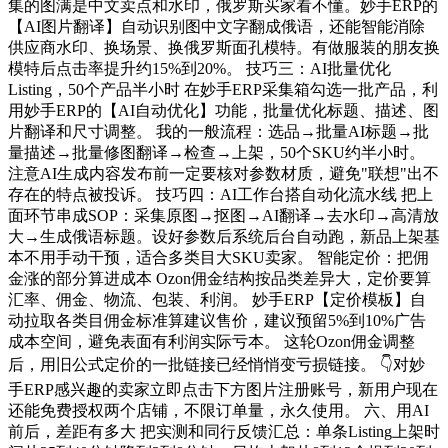
集的图满是中文卖点和水印，俄罗斯买家看不懂。妙手ERP的
【AI图片翻译】自动识别图中文字翻成俄语，还能智能消除
供应商水印、换场景、换俄罗斯面孔模特。有做服装的朋友换
模特后点击率提升约15%到20%。 技巧三：AI批量优化
Listing，50个产品半小时 在妙手ERP采集箱勾选一批产品，利
用妙手ERP的【AI自动优化】功能，批量优化标题、描述、图
片翻译和尺寸调整。 我的一般流程：选品→批量AI标题→批
量描述→批量修图翻译→检查→上架，50个SKU约半小时。
注意AI生成内容发布前一定要核对参数材质，避免"联想"出不
存在的特点被投诉。 技巧四：AI工作台搭自动化流水线 把上
面环节串成SOP：采集原图→抠图→AI翻译→去水印→高清放
大→生成俄语标题。设好参数后系统后台自动跑，新品上架基
本不用手动干预，适合多类目大SKU卖家。 智能定价：把佣
金涨的部分算进成本 Ozon佣金结构按品类差异大，定价要算
汇率、佣金、物流、包装、利润。 妙手ERP【定价模板】自
动拉取各类目佣金标准算建议售价，建议预留5%到10%广告
成本空间，避免表面有利润实际亏本。 这轮Ozon佣金调整
后，用旧公式定价的一批链接已经悄悄变亏损链接。 👇对妙
手ERP感兴趣的卖家立即点击下方图片注册账号，新用户现在
还能免费授权两个店铺，不限订单量，永久使用。 六、用AI
前后，差距有多大 把实测和同行反馈汇总：单条Listing上架时