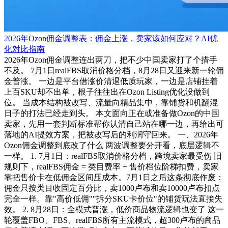
2026年Ozon佣金调整表：佣金上涨，卖家该如何应对？AI优
化对比指南
2026年Ozon佣金调整连出两刀，把不少中国卖家打了个措手
不及。 7月1日realFBS取消价格分档，8月28日又迎来新一轮佣
金普涨。 一边是平台借涨价清退低质玩家，一边是店铺挂着
上百SKU却不出单，根子往往出在Ozon Listing优化没做到
位。 当成本结构被改写、流量向精品集中，靠铺货和机翻混
日子的打法已经走到头。 本文面向正在或准备做Ozon的中国
卖家，先用一套判断标准帮你认清自己站在哪一边，再给出可
落地的AI提效方案，把被改写后的利润守回来。 一、2026年
Ozon佣金调整到底改了什么 两波调整要分开看，底层逻辑不
一样。 1. 7月1日：realFBS取消价格分档，跨境卖家最受伤 旧
规则下，realFBS佣金 = 类目费率 + 售价档位阶梯扣费，卖家
靠把售价卡在低佣金区间压成本。7月1日之后这条彻底作废：
佣金只按类目收固定百分比，卖1000卢布和卖10000卢布扣点
完全一样。靠"高价低佣""拆分SKU卡价位"的铺货玩法直接失
效。 2. 8月28日：全模式普涨，低价商品物流逻辑也变了 这一
轮覆盖FBO、FBS、realFBS所有主流模式，超300卢布的商品