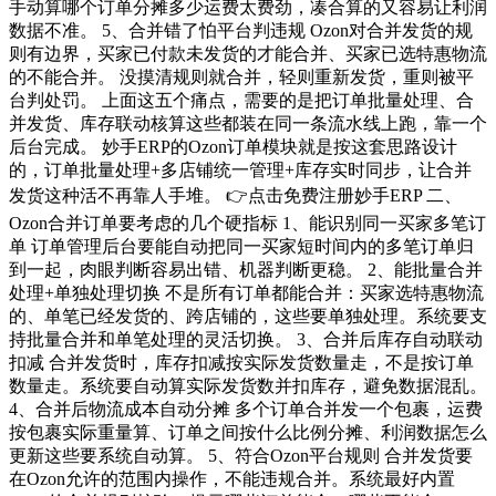
手动算哪个订单分摊多少运费太费劲，凑合算的又容易让利润
数据不准。 5、合并错了怕平台判违规 Ozon对合并发货的规
则有边界，买家已付款未发货的才能合并、买家已选特惠物流
的不能合并。 没摸清规则就合并，轻则重新发货，重则被平
台判处罚。 上面这五个痛点，需要的是把订单批量处理、合
并发货、库存联动核算这些都装在同一条流水线上跑，靠一个
后台完成。 妙手ERP的Ozon订单模块就是按这套思路设计
的，订单批量处理+多店铺统一管理+库存实时同步，让合并
发货这种活不再靠人手堆。 👉点击免费注册妙手ERP 二、
Ozon合并订单要考虑的几个硬指标 1、能识别同一买家多笔订
单 订单管理后台要能自动把同一买家短时间内的多笔订单归
到一起，肉眼判断容易出错、机器判断更稳。 2、能批量合并
处理+单独处理切换 不是所有订单都能合并：买家选特惠物流
的、单笔已经发货的、跨店铺的，这些要单独处理。系统要支
持批量合并和单笔处理的灵活切换。 3、合并后库存自动联动
扣减 合并发货时，库存扣减按实际发货数量走，不是按订单
数量走。系统要自动算实际发货数并扣库存，避免数据混乱。
4、合并后物流成本自动分摊 多个订单合并发一个包裹，运费
按包裹实际重量算、订单之间按什么比例分摊、利润数据怎么
更新这些要系统自动算。 5、符合Ozon平台规则 合并发货要
在Ozon允许的范围内操作，不能违规合并。系统最好内置