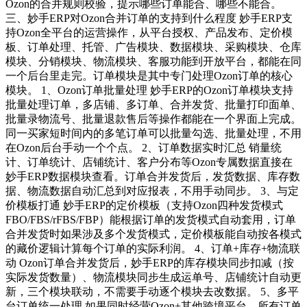
Ozon的合并规则校验，提示哪些订单能合、哪些不能合。
三、妙手ERP对Ozon合并订单的支持到什么程度 妙手ERP支
持Ozon全平台的运营操作，从平台授权、产品发布、定价模
板、订单处理、托管、广告模块、数据模块、采购模块、仓库
模块、分销模块、物流模块、客服功能到开放平台，都能在同
一个后台里走完。订单模块是其中专门处理Ozon订单的核心
模块。 1、Ozon订单批量处理 妙手ERP的Ozon订单模块支持
批量处理订单，多店铺、多订单、合并发货、批量打印面单、
批量录物流号、批量退款售后等操作都能在一个界面上完成。
同一买家短时间内的多笔订单可以批量勾选、批量处理，不用
在Ozon后台手动一个个点。 2、订单数据实时汇总 销量统
计、订单统计、店铺统计、客户分布等Ozon专属数据直接在
妙手ERP数据模块查看。订单合并发货后，发货数据、库存数
据、物流数据自动汇总到对应报表，不用手动同步。 3、与定
价模板打通 妙手ERP的定价模板（支持Ozon四种发货模式
FBO/FBS/rFBS/FBP）能根据订单的发货模式自动套用，订单
合并发货时如果涉及多个发货模式，定价模板能自动按各模式
的藏价逻辑计算每个订单的实际利润。 4、订单+库存+物流联
动 Ozon订单合并发货后，妙手ERP的库存模块同步扣减（按
实际发货数量）、物流模块同步生成运单号、店铺统计自动更
新，三个模块联动，不需要手动逐个模块去改数据。 5、多平
台订单统一处理 如果同时经营Ozon+其他跨境平台，所有订单