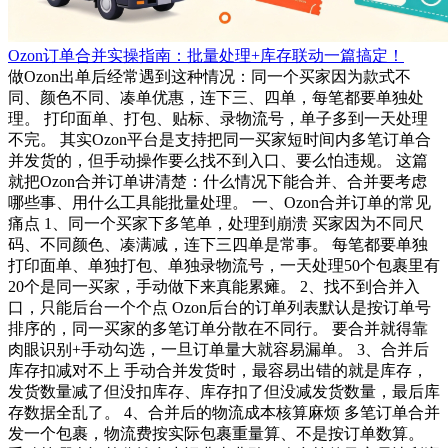
Ozon订单合并实操指南：批量处理+库存联动一篇搞定！
做Ozon出单后经常遇到这种情况：同一个买家因为款式不
同、颜色不同、凑单优惠，连下三、四单，每笔都要单独处
理。 打印面单、打包、贴标、录物流号，单子多到一天处理
不完。 其实Ozon平台是支持把同一买家短时间内多笔订单合
并发货的，但手动操作要么找不到入口、要么怕违规。 这篇
就把Ozon合并订单讲清楚：什么情况下能合并、合并要考虑
哪些事、用什么工具能批量处理。 一、Ozon合并订单的常见
痛点 1、同一个买家下多笔单，处理到崩溃 买家因为不同尺
码、不同颜色、凑满减，连下三四单是常事。 每笔都要单独
打印面单、单独打包、单独录物流号，一天处理50个包裹里有
20个是同一买家，手动做下来真能累瘫。 2、找不到合并入
口，只能后台一个个点 Ozon后台的订单列表默认是按订单号
排序的，同一买家的多笔订单分散在不同行。 要合并就得靠
肉眼识别+手动勾选，一旦订单量大就容易漏单。 3、合并后
库存扣减对不上 手动合并发货时，最容易出错的就是库存，
发货数量减了但没扣库存、库存扣了但没减发货数量，最后库
存数据全乱了。 4、合并后的物流成本核算麻烦 多笔订单合并
发一个包裹，物流费按实际包裹重量算、不是按订单数算。