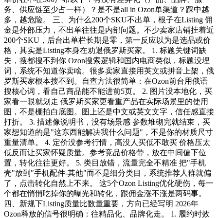
务、供应链至少占一样）？是不是all in Ozon单渠道？踩中越
多，越危险。 三、为什么200个SKU不出单，根子在Listing 佣
金是外部压力，不出单往往是内部问题。不少卖家店铺挂着近
200个SKU，后台出单栏长期是零，第一反应以为是选品或价
格，其实是Listing本身在劝退俄罗斯买家。 1. 标题关键词缺
失，搜都搜不到你 Ozon搜索逻辑和国内电商类似，标题没埋
词，系统不知道你卖啥。很多卖家直接用英文或拼音上架，俄
罗斯买家根本搜不到。自查方法很简单：在Ozon前台用俄语
搜核心词，看自己商品能不能进前5页。 2. 图片没本地化，买
家看一眼就划走 俄罗斯买家更看重产品在实际场景里的使用
图，不是棚拍白底图。图上还是中文或英文文字，信任感直接
打折。 3. 描述像说明书，没有场景感 参数堆砌完就结束，买
家想知道的是"这东西能解决我什么问题"，不是你的材质尺寸
重量清单。 4. 定价没参考行情，高没人买低不敢买 价格压太
低反而让买家怀疑质量。参考竞品价格带，放在中间偏下位
置，转化往往更好。 5. 类目放错，流量完全不精准 把"手机
壳"放到"手机配件-其他"而不是细分类目，系统推荐人群就偏
了，点击转化自然上不来。 这5个Ozon Listing优化硬伤，每一
个都在悄悄吃掉你的曝光和转化，跟佣金涨不涨是两码事。
四、新规下Listing质量比数量重要，方向已经写明 2026年
Ozon释放的信号很明确：往精品化、品牌化走。 1. 履约时效