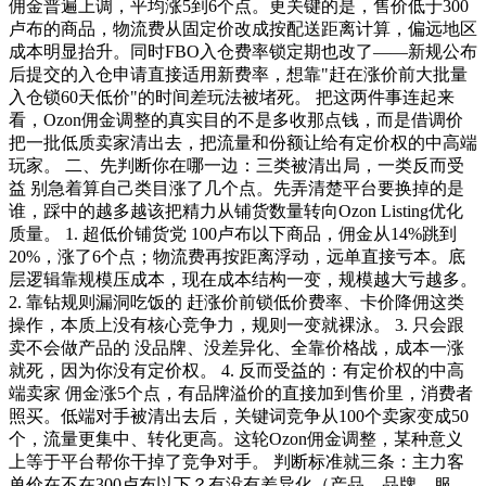
佣金普遍上调，平均涨5到6个点。更关键的是，售价低于300
卢布的商品，物流费从固定价改成按配送距离计算，偏远地区
成本明显抬升。同时FBO入仓费率锁定期也改了——新规公布
后提交的入仓申请直接适用新费率，想靠"赶在涨价前大批量
入仓锁60天低价"的时间差玩法被堵死。 把这两件事连起来
看，Ozon佣金调整的真实目的不是多收那点钱，而是借调价
把一批低质卖家清出去，把流量和份额让给有定价权的中高端
玩家。 二、先判断你在哪一边：三类被清出局，一类反而受
益 别急着算自己类目涨了几个点。先弄清楚平台要换掉的是
谁，踩中的越多越该把精力从铺货数量转向Ozon Listing优化
质量。 1. 超低价铺货党 100卢布以下商品，佣金从14%跳到
20%，涨了6个点；物流费再按距离浮动，远单直接亏本。底
层逻辑靠规模压成本，现在成本结构一变，规模越大亏越多。
2. 靠钻规则漏洞吃饭的 赶涨价前锁低价费率、卡价降佣这类
操作，本质上没有核心竞争力，规则一变就裸泳。 3. 只会跟
卖不会做产品的 没品牌、没差异化、全靠价格战，成本一涨
就死，因为你没有定价权。 4. 反而受益的：有定价权的中高
端卖家 佣金涨5个点，有品牌溢价的直接加到售价里，消费者
照买。低端对手被清出去后，关键词竞争从100个卖家变成50
个，流量更集中、转化更高。这轮Ozon佣金调整，某种意义
上等于平台帮你干掉了竞争对手。 判断标准就三条：主力客
单价在不在300卢布以下？有没有差异化（产品、品牌、服