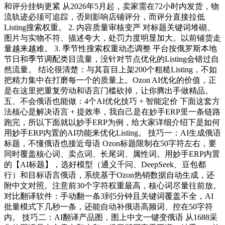
和评分挂钩更紧 从2026年5月起，卖家需在72小时内发货，物
流轨迹必须可追踪，否则影响店铺评分，而评分直接拉低
Listing搜索权重。 2. 内容质量审核变严 对标题关键词堆砌、
图片与实物不符、描述夸大，处罚力度明显加大。以前铺货走
量越来越难。 3. 季节性搜索权重动态调整 平台按俄罗斯本地
节日和季节调配类目流量，没针对节点优化的Listing会错过自
然流量。 结论很清楚：与其盲目上架200个粗糙Listing，不如
把精力集中在打磨每一个的质量上。Ozon AI优化的价值，正
是在这里把重复劳动和语言门槛砍掉，让你腾出手做精品。
五、不会俄语也能做：4个AI优化技巧 + 智能定价 下面这套方
法核心是解决语言 + 提效率，我自己是在妙手ERP里一条链路
跑完，所以下面就以妙手ERP为例，给大家详细介绍下是如何
用妙手ERP内置的AI功能来优化Listing。 技巧一：AI生成俄语
标题，不懂俄语也接近母语 Ozon标题限制在50字符左右，要
同时覆盖核心词、卖点词、长尾词、属性词。用妙手ERP内置
的【AI标题】，选好模型（通义千问、DeepSeek、豆包都
行）和目标语言俄语，系统基于Ozon热销数据自动生成，还
附中文对照。注意前30个字符权重最高，核心词尽量往前放。
对比翻译软件：手动翻一条3到5分钟且关键词覆盖不全，AI
批量模式下几秒一条，还能自动补俄语高频词、控在50字符
内。 技巧二：AI翻译产品图，图上中文一键变俄语 从1688采