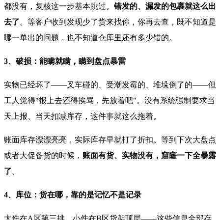
都没有，复核这一步基本跳过。
错发的、漏发的包裹就这么出
去了
。等客户收到发现少了货来找你，你再去查，既不知道是
哪一单出的问题，也不知道仓库里还有多少错的。
3、破损：能瞒就瞒，瞒到盘点暴雷
实物已经坏了——叉车碰的、受潮发霉的、堆垛倒了的——但
工人觉得"报上去还得挨骂，先放着吧"。没有系统强制要求当
天上报、当天扣减库存，这件事就这么拖着。
账面库存漂漂亮亮，实际库存早就打了折扣。等到下次大盘点
或者大促备货的时候，
账面有货、实物没有，窟窿一下全暴露
了
。
4、库位：货在哪，靠的是记忆不是记录
大件在A区第三排，小件在B区货架顶层——这些信息全部存