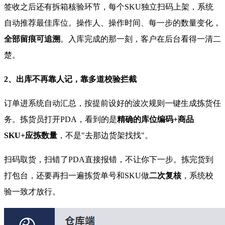
签收之后还有拆箱核验环节，每个SKU独立扫码上架，系统
自动推荐最佳库位。操作人、操作时间、每一步的数量变化，
全部留痕可追溯
。入库完成的那一刻，客户在后台看得一清二
楚。
2、出库不再靠人记，靠多道校验拦截
订单进系统自动汇总，按提前设好的波次规则一键生成拣货任
务。拣货员打开PDA，看到的是
精确的库位编码+商品
SKU+应拣数量
，不是"去那边货架找找"。
扫码取货，扫错了PDA直接报错，不让你下一步。拣完货到
打包台，还要再扫一遍拣货单号和SKU做
二次复核
，系统校
验一致才放行。