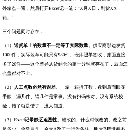
外箱点一遍，然后打开Excel记一笔："X月X日，到货XX
箱。"
三个问题同时存在：
（1）
送货单上的数量不一定等于实际数量
。供应商那边发货
1000件，实际装车可能只有980件。仓库照单签收，账面直接
多了20件——这个差异从货到仓的第一分钟就存在了，后面怎
么盘都对不上。
（2）
人工点数必然有误差
。一箱一箱拆开数，数到后面眼花
手酸，漏几件、错几件是常事。没有扫码核对、没有系统校
验，错了就是错了，没人知道。
（3）
Excel记录缺乏追溯性
。谁改的、什么时候改的、改之前
是多少，全凭自觉。今天A改了一行没备注，明天B接班看不